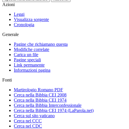
Azioni
Leggi
Visualizza sorgente
Cronologia
Generale
Pagine che richiamano questa
Modifiche correlate
Carica un file
Pagine speciali
Link permanente
Informazioni pagina
Fonti
Martirologio Romano PDF
Cerca nella Bibbia CEI 2008
Cerca nella Bibbia CEI 1974
Cerca nella Bibbia Interconfessionale
Cerca nella Bibbia CEI 1974 (LaParola.net)
Cerca sul sito vaticano
Cerca nel CCC
Cerca nel CDC