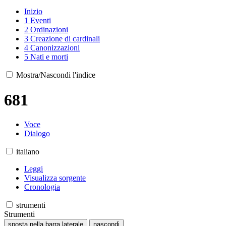
Inizio
1
Eventi
2
Ordinazioni
3
Creazione di cardinali
4
Canonizzazioni
5
Nati e morti
Mostra/Nascondi l'indice
681
Voce
Dialogo
italiano
Leggi
Visualizza sorgente
Cronologia
strumenti
Strumenti
sposta nella barra laterale
nascondi