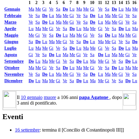
1
2
3
4
5
6
7
8
9
10
11
12
13
14
15
16
Gennaio
Ma
Me
Gi
Ve
Sa
Do
Lu
Ma
Me
Gi
Ve
Sa
Do
Lu
Ma
Me
Febbraio
Ve
Sa
Do
Lu
Ma
Me
Gi
Ve
Sa
Do
Lu
Ma
Me
Gi
Ve
Sa
Marzo
Ve
Sa
Do
Lu
Ma
Me
Gi
Ve
Sa
Do
Lu
Ma
Me
Gi
Ve
Sa
Aprile
Lu
Ma
Me
Gi
Ve
Sa
Do
Lu
Ma
Me
Gi
Ve
Sa
Do
Lu
Ma
Maggio
Me
Gi
Ve
Sa
Do
Lu
Ma
Me
Gi
Ve
Sa
Do
Lu
Ma
Me
Gi
Giugno
Sa
Do
Lu
Ma
Me
Gi
Ve
Sa
Do
Lu
Ma
Me
Gi
Ve
Sa
Do
Luglio
Lu
Ma
Me
Gi
Ve
Sa
Do
Lu
Ma
Me
Gi
Ve
Sa
Do
Lu
Ma
Agosto
Gi
Ve
Sa
Do
Lu
Ma
Me
Gi
Ve
Sa
Do
Lu
Ma
Me
Gi
Ve
Settembre
Do
Lu
Ma
Me
Gi
Ve
Sa
Do
Lu
Ma
Me
Gi
Ve
Sa
Do
Lu
Ottobre
Ma
Me
Gi
Ve
Sa
Do
Lu
Ma
Me
Gi
Ve
Sa
Do
Lu
Ma
Me
Novembre
Ve
Sa
Do
Lu
Ma
Me
Gi
Ve
Sa
Do
Lu
Ma
Me
Gi
Ve
Sa
Dicembre
Do
Lu
Ma
Me
Gi
Ve
Sa
Do
Lu
Ma
Me
Gi
Ve
Sa
Do
Lu
Il
10 gennaio
muore
a 106 anni
papa Agatone
, dopo
3 anni di pontificato.
Eventi
16 settembre
: termina il [Concilio di Costantinopoli III]]