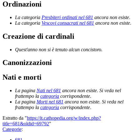
Ordinazioni
La categoria
Presbiteri ordinati nel 681
ancora non esiste
.
La categoria
Vescovi consacrati nel 681
ancora non esiste
.
Creazione di cardinali
Quest'anno non si è tenuto alcun concistoro.
Canonizzazioni
Nati e morti
La pagina
Nati nel 681
ancora non esiste. Si veda nel
frattempo la
categoria
corrispondente
.
La pagina
Morti nel 681
ancora non esiste. Si veda nel
frattempo la
categoria
corrispondente
.
Estratto da "
https://it.cathopedia.org/w/index.php?
title=681&oldid=69792
"
Categorie
:
681