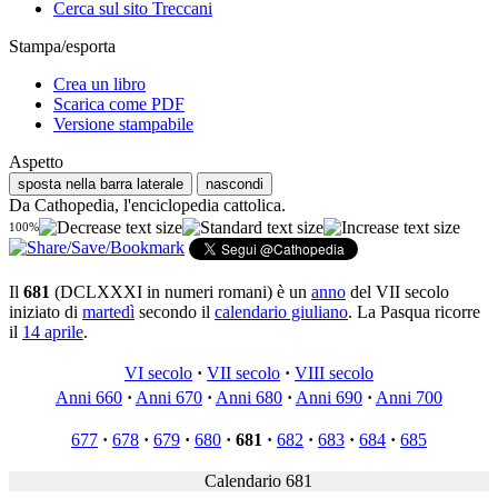
Cerca sul sito Treccani
Stampa/esporta
Crea un libro
Scarica come PDF
Versione stampabile
Aspetto
sposta nella barra laterale
nascondi
Da Cathopedia, l'enciclopedia cattolica.
100%
Il
681
(DCLXXXI in numeri romani) è un
anno
del VII secolo
iniziato di
martedì
secondo il
calendario giuliano
. La Pasqua ricorre
il
14 aprile
.
VI secolo
·
VII secolo
·
VIII secolo
Anni 660
·
Anni 670
·
Anni 680
·
Anni 690
·
Anni 700
677
·
678
·
679
·
680
·
681
·
682
·
683
·
684
·
685
Calendario 681