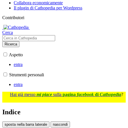
Collabora economicamente
Il plugin di Cathopedia per Wordpress
Contributori
Cerca
Ricerca
Aspetto
entra
Strumenti personali
entra
Hai già messo
mi piace
sulla
pagina
facebook
di
Cathopedia
?
Indice
sposta nella barra laterale
nascondi