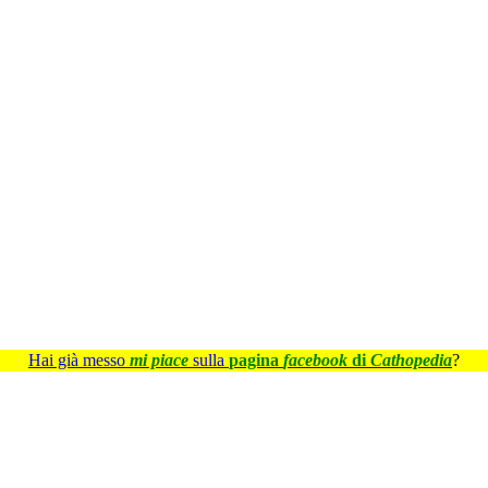
Hai già messo
mi piace
sulla
pagina
facebook
di
Cathopedia
?