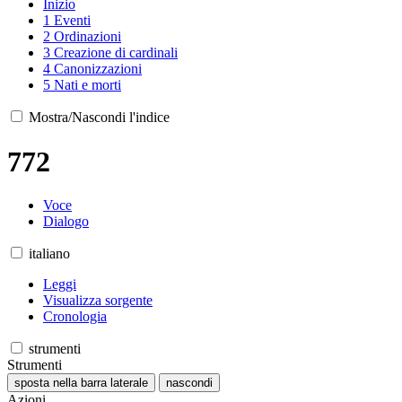
Inizio
1
Eventi
2
Ordinazioni
3
Creazione di cardinali
4
Canonizzazioni
5
Nati e morti
Mostra/Nascondi l'indice
772
Voce
Dialogo
italiano
Leggi
Visualizza sorgente
Cronologia
strumenti
Strumenti
sposta nella barra laterale
nascondi
Azioni