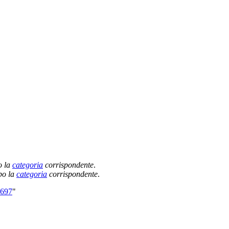
o la
categoria
corrispondente
.
po la
categoria
corrispondente
.
9697
"