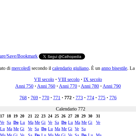
iato di
mercoledì
secondo il
calendario giuliano
. È un
anno bisestile
. La
VII secolo
·
VIII secolo
·
IX secolo
Anni 750
·
Anni 760
·
Anni 770
·
Anni 780
·
Anni 790
768
·
769
·
770
·
771
·
772
·
773
·
774
·
775
·
776
Calendario 772
17
18
19
20
21
22
23
24
25
26
27
28
29
30
31
Ve
Sa
Do
Lu
Ma
Me
Gi
Ve
Sa
Do
Lu
Ma
Me
Gi
Ve
Lu
Ma
Me
Gi
Ve
Sa
Do
Lu
Ma
Me
Gi
Ve
Sa
Ma
Me
Gi
Ve
Sa
Do
Lu
Ma
Me
Gi
Ve
Sa
Do
Lu
Ma