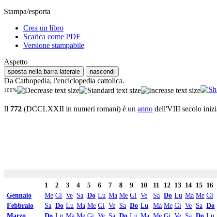
Stampa/esporta
Crea un libro
Scarica come PDF
Versione stampabile
Aspetto
sposta nella barra laterale
nascondi
Da Cathopedia, l'enciclopedia cattolica.
100%
Il
772
(DCCLXXII in numeri romani) è un
anno
dell'VIII secolo iniz
1
2
3
4
5
6
7
8
9
10
11
12
13
14
15
16
Gennaio
Me
Gi
Ve
Sa
Do
Lu
Ma
Me
Gi
Ve
Sa
Do
Lu
Ma
Me
Gi
Febbraio
Sa
Do
Lu
Ma
Me
Gi
Ve
Sa
Do
Lu
Ma
Me
Gi
Ve
Sa
Do
Marzo
Do
Lu
Ma
Me
Gi
Ve
Sa
Do
Lu
Ma
Me
Gi
Ve
Sa
Do
Lu