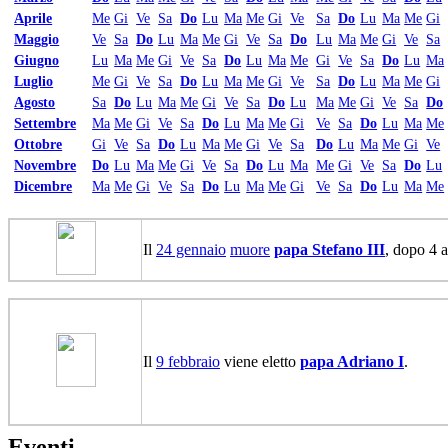
Aprile
Me
Gi
Ve
Sa
Do
Lu
Ma
Me
Gi
Ve
Sa
Do
Lu
Ma
Me
Gi
Maggio
Ve
Sa
Do
Lu
Ma
Me
Gi
Ve
Sa
Do
Lu
Ma
Me
Gi
Ve
Sa
Giugno
Lu
Ma
Me
Gi
Ve
Sa
Do
Lu
Ma
Me
Gi
Ve
Sa
Do
Lu
Ma
Luglio
Me
Gi
Ve
Sa
Do
Lu
Ma
Me
Gi
Ve
Sa
Do
Lu
Ma
Me
Gi
Agosto
Sa
Do
Lu
Ma
Me
Gi
Ve
Sa
Do
Lu
Ma
Me
Gi
Ve
Sa
Do
Settembre
Ma
Me
Gi
Ve
Sa
Do
Lu
Ma
Me
Gi
Ve
Sa
Do
Lu
Ma
Me
Ottobre
Gi
Ve
Sa
Do
Lu
Ma
Me
Gi
Ve
Sa
Do
Lu
Ma
Me
Gi
Ve
Novembre
Do
Lu
Ma
Me
Gi
Ve
Sa
Do
Lu
Ma
Me
Gi
Ve
Sa
Do
Lu
Dicembre
Ma
Me
Gi
Ve
Sa
Do
Lu
Ma
Me
Gi
Ve
Sa
Do
Lu
Ma
Me
Il
24 gennaio
muore
papa Stefano III
, dopo 4 a
Il
9 febbraio
viene eletto
papa Adriano I
.
Eventi