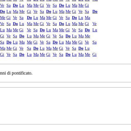
Ve
Sa
Do
Lu
Ma
Me
Gi
Ve
Sa
Do
Lu
Ma
Me
Gi
Do
Lu
Ma
Me
Gi
Ve
Sa
Do
Lu
Ma
Me
Gi
Ve
Sa
Do
Me
Gi
Ve
Sa
Do
Lu
Ma
Me
Gi
Ve
Sa
Do
Lu
Ma
Ve
Sa
Do
Lu
Ma
Me
Gi
Ve
Sa
Do
Lu
Ma
Me
Gi
Ve
Lu
Ma
Me
Gi
Ve
Sa
Do
Lu
Ma
Me
Gi
Ve
Sa
Do
Lu
Gi
Ve
Sa
Do
Lu
Ma
Me
Gi
Ve
Sa
Do
Lu
Ma
Me
Sa
Do
Lu
Ma
Me
Gi
Ve
Sa
Do
Lu
Ma
Me
Gi
Ve
Sa
Ma
Me
Gi
Ve
Sa
Do
Lu
Ma
Me
Gi
Ve
Sa
Do
Lu
Gi
Ve
Sa
Do
Lu
Ma
Me
Gi
Ve
Sa
Do
Lu
Ma
Me
Gi
nni di pontificato.