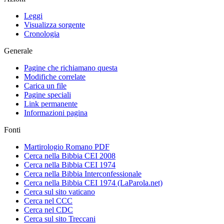
Leggi
Visualizza sorgente
Cronologia
Generale
Pagine che richiamano questa
Modifiche correlate
Carica un file
Pagine speciali
Link permanente
Informazioni pagina
Fonti
Martirologio Romano PDF
Cerca nella Bibbia CEI 2008
Cerca nella Bibbia CEI 1974
Cerca nella Bibbia Interconfessionale
Cerca nella Bibbia CEI 1974 (LaParola.net)
Cerca sul sito vaticano
Cerca nel CCC
Cerca nel CDC
Cerca sul sito Treccani