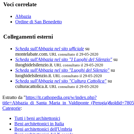
Voci correlate
Abbazia
Ordine di San Benedetto
Collegamenti esterni
Scheda sull'Abbazia nel sito ufficiale
su
montelabate.com.
URL consultato il 29-05-2020
Scheda sull'Abbazia nel sito "I Luoghi del Silenzio"
su
iluoghidelsilenzio.it.
URL consultato il 29-05-2020
Scheda sull'Abbazia nel sito "Luoghi del Silenzio"
su
luoghidelsilenzio.it.
URL consultato il 29-05-2020
Scheda sull'Abbazia nel sito "Cultura Cattolica"
su
culturacattolica.it.
URL consultato il 29-05-2020
Estratto da "
https://it.cathopedia.org/w/index.php?
title=Abbazia_di_Santa_Maria_in_Valdiponte_(Perugia)&oldid=780
Categorie
:
Tutti i beni architettonici
Beni architettonici in Italia
Beni architettonici dell'Umbria