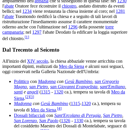
ampliamento dell'
abbazia
che si susseguono in questa fase: nel
1230
l'
abate
Oratore fece ricostruire il
chiostro
, andato distrutto da eventi
bellici; nel
1234
viene restaurata la chiesa insieme al coro; nel
1281
l'
abate
Trasmondo riedificò la chiesa e a seguito di tali lavori di
ristrutturazione l'insediamento assunse il carattere monumentale
odierno anche con l'ultimazione nel
1296
della possente
torre
campanaria
; nel
1297
l'abate Deodato fa edificare la loggia superiore
[
1
]
del chiostro.
Dal Trecento al Seicento
All'inizio del
XIV secolo
, la chiesa abbaziale venne arricchita con
importanti dipinti, realizzati da
Meo da Siena
e alcuni suoi seguaci,
oggi conservati nella Galleria Nazionale dell'Umbria:
Polittico
con
Madonna
con
Gesù Bambino
,
san Gregorio
Magno
,
san Pietro
,
san Giovanni Evangelista
,
sant'Emiliano
,
santi
e
angeli
(
1315
-
1320
ca.), tempera su tavola di
Meo da
[
2
]
[
3
]
Siena
.
Madonna
con
Gesù Bambino
(
1315
-
1320
ca.), tempera su
[
4
]
tavola di
Meo da Siena
.
Dossali bifacciali
con
Sant'Ercolano di Perugia
,
San Pietro
,
San Lorenzo
,
San Paolo
(
1326
-
1330
ca.), tempera su tavola
del cosiddetto Maestro dei Dossali di Montelabate, seguace di