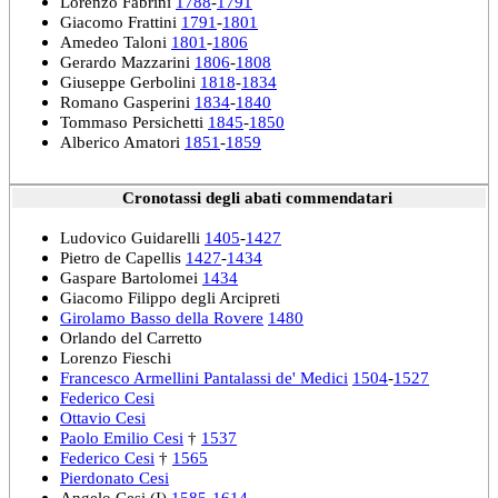
Lorenzo Fabrini
1788
-
1791
Giacomo Frattini
1791
-
1801
Amedeo Taloni
1801
-
1806
Gerardo Mazzarini
1806
-
1808
Giuseppe Gerbolini
1818
-
1834
Romano Gasperini
1834
-
1840
Tommaso Persichetti
1845
-
1850
Alberico Amatori
1851
-
1859
Cronotassi degli abati commendatari
Ludovico Guidarelli
1405
-
1427
Pietro de Capellis
1427
-
1434
Gaspare Bartolomei
1434
Giacomo Filippo degli Arcipreti
Girolamo Basso della Rovere
1480
Orlando del Carretto
Lorenzo Fieschi
Francesco Armellini Pantalassi de' Medici
1504
-
1527
Federico Cesi
Ottavio Cesi
Paolo Emilio Cesi
†
1537
Federico Cesi
†
1565
Pierdonato Cesi
Angelo Cesi (I)
1585
-
1614