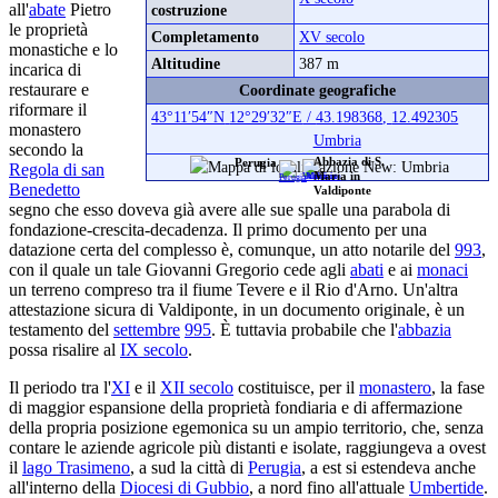
all'
abate
Pietro
costruzione
le proprietà
Completamento
XV secolo
monastiche e lo
Altitudine
387 m
incarica di
restaurare e
Coordinate geografiche
riformare il
43°11′54″N
12°29′32″E
/
43.198368
,
12.492305
monastero
Umbria
secondo la
Abbazia di S.
Perugia
Regola di san
Maria in
Benedetto
Valdiponte
segno che esso doveva già avere alle sue spalle una parabola di
fondazione-crescita-decadenza. Il primo documento per una
datazione certa del complesso è, comunque, un atto notarile del
993
,
con il quale un tale Giovanni Gregorio cede agli
abati
e ai
monaci
un terreno compreso tra il fiume Tevere e il Rio d'Arno. Un'altra
attestazione sicura di Valdiponte, in un documento originale, è un
testamento del
settembre
995
. È tuttavia probabile che l'
abbazia
possa risalire al
IX secolo
.
Il periodo tra l'
XI
e il
XII secolo
costituisce, per il
monastero
, la fase
di maggior espansione della proprietà fondiaria e di affermazione
della propria posizione egemonica su un ampio territorio, che, senza
contare le aziende agricole più distanti e isolate, raggiungeva a ovest
il
lago Trasimeno
, a sud la città di
Perugia
, a est si estendeva anche
all'interno della
Diocesi di Gubbio
, a nord fino all'attuale
Umbertide
.