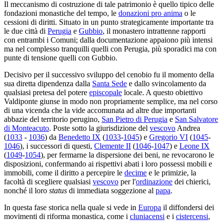
Il meccanismo di costruzione di tale patrimonio è quello tipico delle
fondazioni monastiche del tempo, le
donazioni pro anima
o le
cessioni di diritti. Situato in un punto strategicamente importante tra
le due città di
Perugia
e
Gubbio
, il monastero intrattenne rapporti
con entrambi i Comuni; dalla documentazione appaiono più intensi
ma nel complesso tranquilli quelli con Perugia, più sporadici ma con
punte di tensione quelli con Gubbio.
Decisivo per il successivo sviluppo del cenobio fu il momento della
sua diretta dipendenza dalla
Santa Sede
e dallo svincolamento da
qualsiasi pretesa del potere
episcopale
locale. A questo obiettivo
Valdiponte giunse in modo non propriamente semplice, ma nel corso
di una vicenda che la vide accomunata ad altre due importanti
abbazie del territorio perugino,
San Pietro di Perugia
e
San Salvatore
di Monteacuto
. Poste sotto la giurisdizione del
vescovo
Andrea
(
1033
-
1036
) da
Benedetto IX
(
1033
-
1045
) e
Gregorio VI
(
1045
-
1046
), i successori di questi,
Clemente II
(
1046
-
1047
) e
Leone IX
(
1049
-
1054
), per fermarne la dispersione dei beni, ne revocarono le
disposizioni, confermando ai rispettivi abati i loro possessi mobili e
immobili, come il diritto a percepire le
decime
e le primizie, la
facoltà di scegliere qualsiasi
vescovo
per l'
ordinazione
dei chierici,
nonché il loro
status
di immediata soggezione al
papa
.
In questa fase storica nella quale si vede in
Europa
il diffondersi dei
movimenti di riforma monastica, come i
cluniacensi
e i
cistercensi
,