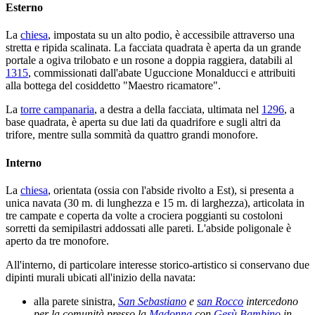
Esterno
La
chiesa
, impostata su un alto podio, è accessibile attraverso una
stretta e ripida scalinata. La facciata quadrata è aperta da un grande
portale a ogiva trilobato e un rosone a doppia raggiera, databili al
1315
, commissionati dall'abate Uguccione Monalducci e attribuiti
alla bottega del cosiddetto "Maestro ricamatore".
La
torre campanaria
, a destra a della facciata, ultimata nel
1296
, a
base quadrata, è aperta su due lati da quadrifore e sugli altri da
trifore, mentre sulla sommità da quattro grandi monofore.
Interno
La
chiesa
, orientata (ossia con l'abside rivolto a Est), si presenta a
unica navata (30 m. di lunghezza e 15 m. di larghezza), articolata in
tre campate e coperta da volte a crociera poggianti su costoloni
sorretti da semipilastri addossati alle pareti. L'abside poligonale è
aperto da tre monofore.
All'interno, di particolare interesse storico-artistico si conservano due
dipinti murali ubicati all'inizio della navata:
alla parete sinistra,
San Sebastiano
e
san Rocco
intercedono
per la comunità presso la
Madonna
con
Gesù Bambino
in