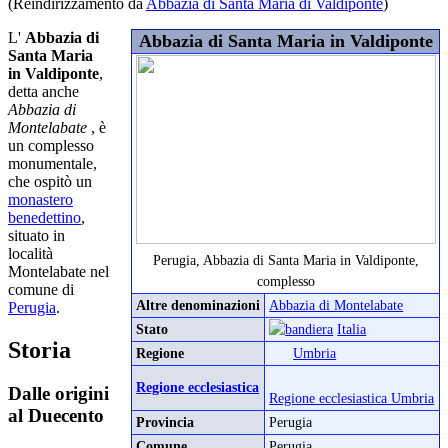
(Reindirizzamento da
Abbazia di Santa Maria di Valdiponte
)
L'
Abbazia di
Abbazia di Santa Maria in Valdiponte
Santa Maria
in Valdiponte
,
detta anche
Abbazia di
Montelabate
, è
un complesso
monumentale,
che ospitò un
monastero
benedettino
,
situato in
località
Perugia, Abbazia di Santa Maria in Valdiponte,
Montelabate nel
complesso
comune di
Altre denominazioni
Abbazia di Montelabate
Perugia
.
Stato
Italia
Storia
Regione
Umbria
Regione ecclesiastica
Dalle origini
Regione ecclesiastica Umbria
al Duecento
Provincia
Perugia
Comune
Perugia