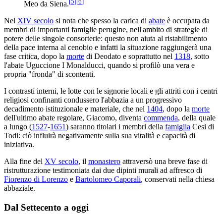
[
5
]
[
6
]
Meo da Siena.
Nel
XIV secolo
si nota che spesso la carica di
abate
è occupata da
membri di importanti famiglie perugine, nell'ambito di strategie di
potere delle singole consorterie: questo non aiuta al ristabilimento
della pace interna al cenobio e infatti la situazione raggiungerà una
fase critica, dopo la
morte
di Deodato e soprattutto nel
1318
, sotto
l'abate Uguccione I Monalducci, quando si profilò una vera e
propria "fronda" di scontenti.
I contrasti interni, le lotte con le signorie locali e gli attriti con i centri
religiosi confinanti condussero l'abbazia a un progressivo
decadimento istituzionale e materiale, che nel
1404
, dopo la
morte
dell'ultimo abate regolare, Giacomo, diventa
commenda
, della quale
a lungo (
1527
-
1651
) saranno titolari i membri della
famiglia
Cesi di
Todi: ciò influirà negativamente sulla sua vitalità e capacità di
iniziativa.
Alla fine del
XV secolo
, il
monastero
attraversò una breve fase di
ristrutturazione testimoniata dai due dipinti murali ad affresco di
Fiorenzo di Lorenzo
e
Bartolomeo Caporali
, conservati nella chiesa
abbaziale.
Dal Settecento a oggi