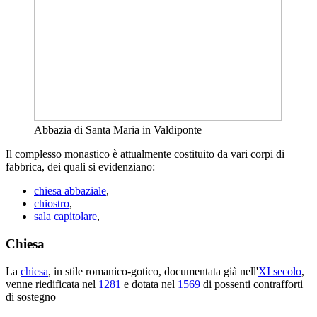
Abbazia di Santa Maria in Valdiponte
Il complesso monastico è attualmente costituito da vari corpi di
fabbrica, dei quali si evidenziano:
chiesa abbaziale
,
chiostro
,
sala capitolare
,
Chiesa
La
chiesa
, in stile romanico-gotico, documentata già nell'
XI secolo
,
venne riedificata nel
1281
e dotata nel
1569
di possenti contrafforti
di sostegno