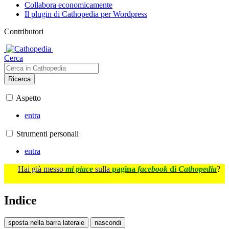
Collabora economicamente
Il plugin di Cathopedia per Wordpress
Contributori
Cerca
Ricerca
Aspetto
entra
Strumenti personali
entra
Hai già messo
mi piace
sulla
pagina
facebook
di
Cathopedia
?
Indice
sposta nella barra laterale
nascondi