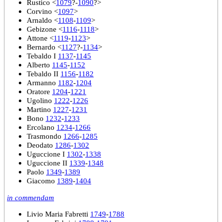
Rustico <
1079
?-
1090
?>
Corvino <
1097
>
Arnaldo <
1108
-
1109
>
Gebizone <
1116
-
1118
>
Attone <
1119
-
1123
>
Bernardo <
1127
?-
1134
>
Tebaldo I
1137
-
1145
Alberto
1145
-
1152
Tebaldo II
1156
-
1182
Armanno
1182
-
1204
Oratore
1204
-
1221
Ugolino
1222
-
1226
Martino
1227
-
1231
Bono
1232
-
1233
Ercolano
1234
-
1266
Trasmondo
1266
-
1285
Deodato
1286
-
1302
Uguccione I
1302
-
1338
Uguccione II
1339
-
1348
Paolo
1349
-
1389
Giacomo
1389
-
1404
in commendam
Livio Maria Fabretti
1749
-
1788