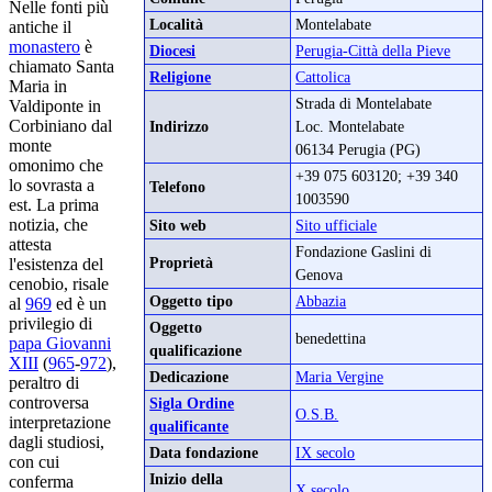
Nelle fonti più
Località
Montelabate
antiche il
monastero
è
Diocesi
Perugia-Città della Pieve
chiamato Santa
Religione
Cattolica
Maria in
Strada di Montelabate
Valdiponte in
Corbiniano dal
Indirizzo
Loc. Montelabate
monte
06134 Perugia (PG)
omonimo che
+39 075 603120; +39 340
lo sovrasta a
Telefono
1003590
est. La prima
notizia, che
Sito web
Sito ufficiale
attesta
Fondazione Gaslini di
Proprietà
l'esistenza del
Genova
cenobio, risale
Oggetto tipo
Abbazia
al
969
ed è un
privilegio di
Oggetto
benedettina
papa Giovanni
qualificazione
XIII
(
965
-
972
),
Dedicazione
Maria Vergine
peraltro di
controversa
Sigla Ordine
O.S.B.
interpretazione
qualificante
dagli studiosi,
Data fondazione
IX secolo
con cui
Inizio della
conferma
X secolo