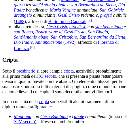
gloria
tra
sant'Antonio abate
e
san Bernardino da Siena
,
Dio
Padre
benedicente,
Maria Vergine
annunciata,
San Gabriele
arcangelo
annunciante,
Gesù Cristo
redentore,
profeti
e sibille
[
7
]
(
1488
), affresco di
Bartolomeo Caporali
.
alla parete destra,
Gesù Cristo
crocifisso
con
san Sebastiano
e
san Rocco
,
Risurrezione di Gesù Cristo
,
San Biagio
,
Sant'Antonio abate
,
San Cristoforo
,
San Bernardino da Siena
,
Dio Padre
,
Annunciazione
(
1492
), affresco di
Fiorenzo di
[
8
]
Lorenzo
.
Cripta
Sotto il
presbiterio
si apre l'ampia
cripta
, ascrivibile probabilmente
alla prima metà dell'
XI secolo
, che si presenta a pianta rettangolare
divisa in quattro navate con tre absidi. Gli elementi utilizzati per la
sua costruzione sono tutti materiali di spoglio, come colonne romane
e altomedievali i cui capitelli sono decorati a motivi fitomorfi.
In una nicchia della
cripta
sono visibili alcuni frammenti di un
dipinto murale raffigurante:
Madonna
con
Gesù Bambino
e l'
abate
committente
(inizio del
XIV secolo
), affresco di ambito umbro.