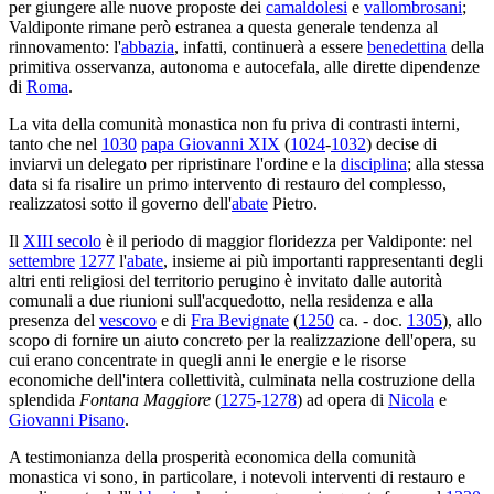
per giungere alle nuove proposte dei
camaldolesi
e
vallombrosani
;
Valdiponte rimane però estranea a questa generale tendenza al
rinnovamento: l'
abbazia
, infatti, continuerà a essere
benedettina
della
primitiva osservanza, autonoma e autocefala, alle dirette dipendenze
di
Roma
.
La vita della comunità monastica non fu priva di contrasti interni,
tanto che nel
1030
papa Giovanni XIX
(
1024
-
1032
) decise di
inviarvi un delegato per ripristinare l'ordine e la
disciplina
; alla stessa
data si fa risalire un primo intervento di restauro del complesso,
realizzatosi sotto il governo dell'
abate
Pietro.
Il
XIII secolo
è il periodo di maggior floridezza per Valdiponte: nel
settembre
1277
l'
abate
, insieme ai più importanti rappresentanti degli
altri enti religiosi del territorio perugino è invitato dalle autorità
comunali a due riunioni sull'acquedotto, nella residenza e alla
presenza del
vescovo
e di
Fra Bevignate
(
1250
ca. - doc.
1305
), allo
scopo di fornire un aiuto concreto per la realizzazione dell'opera, su
cui erano concentrate in quegli anni le energie e le risorse
economiche dell'intera collettività, culminata nella costruzione della
splendida
Fontana Maggiore
(
1275
-
1278
) ad opera di
Nicola
e
Giovanni Pisano
.
A testimonianza della prosperità economica della comunità
monastica vi sono, in particolare, i notevoli interventi di restauro e