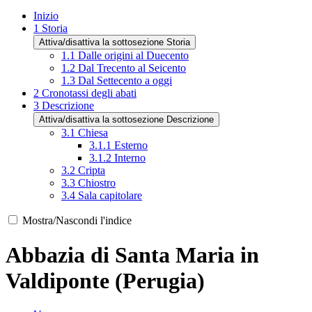
Inizio
1
Storia
Attiva/disattiva la sottosezione Storia
1.1
Dalle origini al Duecento
1.2
Dal Trecento al Seicento
1.3
Dal Settecento a oggi
2
Cronotassi degli abati
3
Descrizione
Attiva/disattiva la sottosezione Descrizione
3.1
Chiesa
3.1.1
Esterno
3.1.2
Interno
3.2
Cripta
3.3
Chiostro
3.4
Sala capitolare
Mostra/Nascondi l'indice
Abbazia di Santa Maria in
Valdiponte (Perugia)