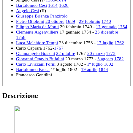
Bartolomeo Cesi
1614
-
1620
Angelo Cesi
(II)
Giuseppe Brianza Panzirolo
Pietro Ottoboni
20 ottobre
1689
-
29 febbraio
1740
Filippo Maria de Monti
29 febbraio 1740 -
17 gennaio
1754
Clemente Argenvilliers
17 gennaio 1754 -
23 dicembre
1758
Luca Melchiore Tempi
23 dicembre 1758 -
17 luglio
1762
Carlo Caprara 1762-
1767
Giannangelo Braschi
22 ottobre
1767-
20 marzo
1773
Giovanni Ottavio Bufalini
20 marzo 1773 -
3 agosto
1782
Carlo Livizzani Forni
3 agosto 1782 -
1º luglio
1802
Bartolomeo Pacca
1º luglio 1802 -
19 aprile
1844
Francesco Gentilini
Descrizione