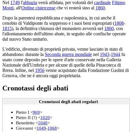
Nel
1749
l'
abbazia
verrà affidata, per volontà del
cardinale
Filippo
Monti
, all'
Ordine cistercense
che vi resterà sino al
1860
.
Dopo la parentesi repubblicana e napoleonica, in cui anche il
cenobio di Valdiponte fu soppresso e i suoi beni espropriati (
1808
-
1815
), la definitiva chiusura del monastero avverrà nel
1860
, con
l'allontanamento dell'ultimo abate, in seguito alle confische operate
dal nuovo Stato unitario.
L'edificio, divenuto di proprietà privata, venne lasciato in stato di
abbandono: durante la
Seconda guerra mondiale
nel
1943
-
1944
fu
usato come deposito per le opere d'arte conservate nella Galleria
Nazionale dell'Umbria e per alcune di quelle della Pinacoteca di
Brera. Infine, nel
1956
venne acquistato dalla Fondazione Gaslini di
Genova, che ne è ancora oggi proprietaria.
Cronotassi degli abati
Cronotassi degli abati regolari
Pietro I <
969
>
Pietro II (?) <
1020
>
Benedetto <
1040
>
Giovanni <
1049
-
1068
>