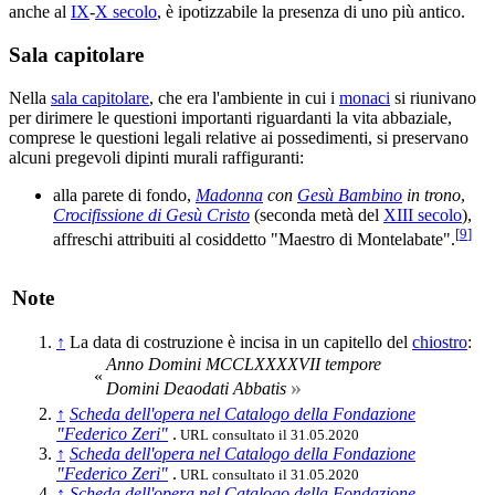
anche al
IX
-
X secolo
, è ipotizzabile la presenza di uno più antico.
Sala capitolare
Nella
sala capitolare
, che era l'ambiente in cui i
monaci
si riunivano
per dirimere le questioni importanti riguardanti la vita abbaziale,
comprese le questioni legali relative ai possedimenti, si preservano
alcuni pregevoli dipinti murali raffiguranti:
alla parete di fondo,
Madonna
con
Gesù Bambino
in trono
,
Crocifissione di Gesù Cristo
(seconda metà del
XIII secolo
),
[
9
]
affreschi attribuiti al cosiddetto "Maestro di Montelabate".
Note
↑
La data di costruzione è incisa in un capitello del
chiostro
:
Anno Domini MCCLXXXXVII tempore
«
»
Domini Deaodati Abbatis
↑
Scheda dell'opera nel Catalogo della Fondazione
"Federico Zeri"
.
URL consultato il 31.05.2020
↑
Scheda dell'opera nel Catalogo della Fondazione
"Federico Zeri"
.
URL consultato il 31.05.2020
↑
Scheda dell'opera nel Catalogo della Fondazione