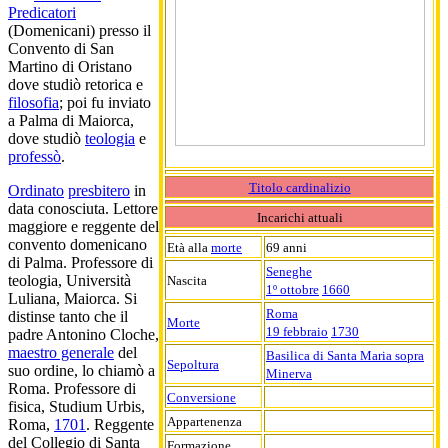
Predicatori
(Domenicani) presso il
Convento di San
Martino di Oristano
dove studiò retorica e
filosofia
; poi fu inviato
a Palma di Maiorca,
dove studiò
teologia
e
professò
.
Titolo cardinalizio
Ordinato
presbitero
in
data conosciuta. Lettore
Incarichi attuali
maggiore e reggente del
convento domenicano
Età alla
morte
69 anni
di Palma. Professore di
Seneghe
teologia, Università
Nascita
1º ottobre
1660
Luliana, Maiorca. Si
Roma
distinse tanto che il
Morte
19 febbraio
1730
padre Antonino Cloche,
maestro generale
del
Basilica di Santa Maria sopra
Sepoltura
suo ordine, lo chiamò a
Minerva
Roma. Professore di
Conversione
fisica, Studium Urbis,
Appartenenza
Roma,
1701
. Reggente
del Collegio di Santa
Formazione