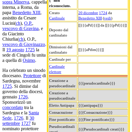
{" non
sopra Minerva
, cappella
riconosciuto.
interna, a Roma, da
papa
Benedetto XIII
,
Creato
20 dicembre
1724
da
assistito da Cesare
Cardinale
Benedetto XIII
(
vedi
)
Lucini(
ch
),
O.P.
,
[[{{{aPd}}}]] da [[{{{pPd}}}]]
vescovo di Gravina
, e
Deposto dal
da Giacinto
cardinalato
Chiurlia(
ch
), O.P.,
vescovo di Giovinazzo
.
Dimissioni dal
Il
19 agosto
1725
la
[[{{{aPdim}}}]]
cardinalato
sede di Cingoli fu unita
Cardinale per
a quella di
Osimo
.
Cardinale
Ha celebrato un sinodo
elettore
diocesano.
Protettore
di
Creazione a
Sardegna, novembre
{{{pseudocardinale}}}
pseudocardinale
1725
. Si dimise dal
governo della diocesi,
Creazione a
gennaio
1726
.
pseudocardinale
Sponsorizzò un
Eletto Antipapa
{{{antipapa}}}
concordato
tra la
Consacrazione
{{{Consacrazione}}}
Sardegna e la
Santa
Sede
,
1726
. Il
30
Fine pontificato
{{{Fine pontificato}}}
settembre
1727
fu
Pseudocardinali
nominato protettore
{{{Pseudocardinali creati}}}
creati