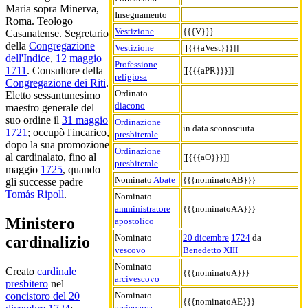
Maria sopra Minerva,
Insegnamento
Roma. Teologo
Vestizione
{{{V}}}
Casanatense. Segretario
della
Congregazione
Vestizione
[[{{{aVest}}}]]
dell'Indice
,
12 maggio
Professione
1711
. Consultore della
[[{{{aPR}}}]]
religiosa
Congregazione dei Riti
.
Ordinato
Eletto sessantunesimo
diacono
maestro generale del
suo ordine il
31 maggio
Ordinazione
in data sconosciuta
1721
; occupò l'incarico,
presbiterale
dopo la sua promozione
Ordinazione
al cardinalato, fino al
[[{{{aO}}}]]
presbiterale
maggio
1725
, quando
Nominato
Abate
{{{nominatoAB}}}
gli successe padre
Tomás Ripoll
.
Nominato
amministratore
{{{nominatoAA}}}
Ministero
apostolico
Nominato
20 dicembre
1724
da
cardinalizio
vescovo
Benedetto XIII
Nominato
Creato
cardinale
{{{nominatoA}}}
arcivescovo
presbitero
nel
Nominato
concistoro del 20
{{{nominatoAE}}}
arcieparca