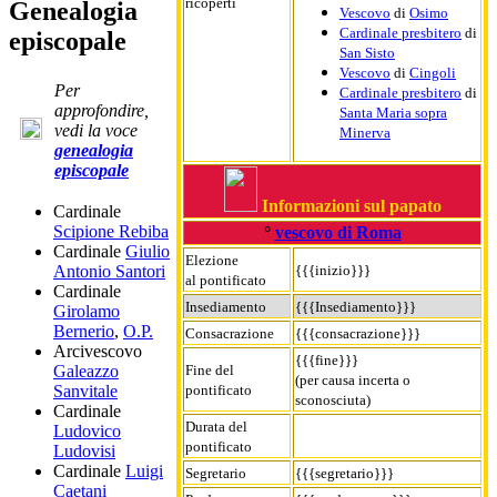
ricoperti
Genealogia
Vescovo
di
Osimo
Cardinale presbitero
di
episcopale
San Sisto
Vescovo
di
Cingoli
Per
Cardinale presbitero
di
approfondire,
Santa Maria sopra
vedi la voce
Minerva
genealogia
episcopale
Informazioni sul papato
Cardinale
Scipione Rebiba
°
vescovo di Roma
Cardinale
Giulio
Elezione
{{{inizio}}}
Antonio Santori
al pontificato
Cardinale
Insediamento
{{{Insediamento}}}
Girolamo
Bernerio
,
O.P.
Consacrazione
{{{consacrazione}}}
Arcivescovo
{{{fine}}}
Fine del
Galeazzo
(per causa incerta o
pontificato
Sanvitale
sconosciuta)
Cardinale
Durata del
Ludovico
pontificato
Ludovisi
Cardinale
Luigi
Segretario
{{{segretario}}}
Caetani