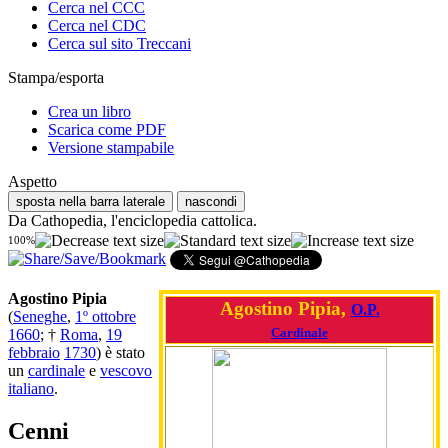
Cerca nel CCC
Cerca nel CDC
Cerca sul sito Treccani
Stampa/esporta
Crea un libro
Scarica come PDF
Versione stampabile
Aspetto
sposta nella barra laterale
nascondi
Da Cathopedia, l'enciclopedia cattolica.
100%
Agostino Pipia
Agostino Pipia,
O.P.
(
Seneghe
,
1º ottobre
Cardinale
1660
; †
Roma
,
19
febbraio
1730
) è stato
un
cardinale
e
vescovo
italiano
.
Cenni