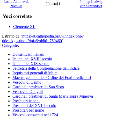
Louis-Antoine de
Philipp Ludwig
{{{data}}}
Noailles
von Sinzendorf
Voci correlate
Clemente XII
Estratto da "
https://it.cathopedia.org/w/index.php?
title=Agostino_Pipia&oldid=769460
"
Categorie
:
Domenicani italiani
Italiani del XVIII secolo
Italiani del XIX secolo
Segretari della Congregazione dell'Indice
Inquisitori generali di Malta
Maestri generali dell'Ordine dei Frati Predicatori
Vescovi di Osimo
Cardinali presbiteri di San Sisto
Vescovi di Cingoli
Cardinali presbiteri di Santa Maria sopra Minerva
Presbiteri italiani
Presbiteri del XVIII secolo
Presbiteri per nome
Vescovi consacrati nel 1724