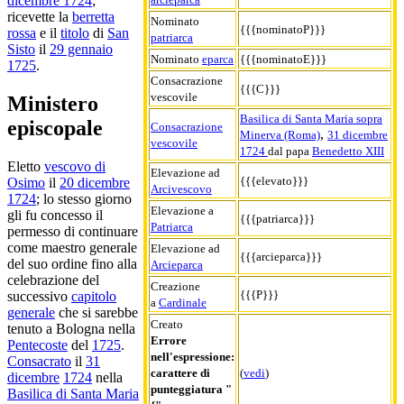
dicembre 1724
;
ricevette la
berretta
Nominato
{{{nominatoP}}}
rossa
e il
titolo
di
San
patriarca
Sisto
il
29 gennaio
Nominato
eparca
{{{nominatoE}}}
1725
.
Consacrazione
{{{C}}}
vescovile
Ministero
Basilica di Santa Maria sopra
episcopale
Consacrazione
,
Minerva (Roma)
31 dicembre
vescovile
1724
dal papa
Benedetto XIII
Eletto
vescovo di
Elevazione ad
{{{elevato}}}
Osimo
il
20 dicembre
Arcivescovo
1724
; lo stesso giorno
Elevazione a
gli fu concesso il
{{{patriarca}}}
Patriarca
permesso di continuare
come maestro generale
Elevazione ad
{{{arcieparca}}}
del suo ordine fino alla
Arcieparca
celebrazione del
Creazione
{{{P}}}
successivo
capitolo
a
Cardinale
generale
che si sarebbe
Creato
tenuto a Bologna nella
Errore
Pentecoste
del
1725
.
nell'espressione:
Consacrato
il
31
carattere di
(
vedi
)
dicembre
1724
nella
punteggiatura "
Basilica di Santa Maria