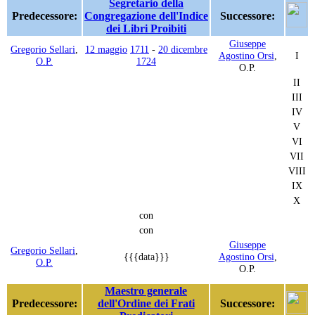
Segretario della
Predecessore:
Congregazione dell'Indice
Successore:
dei Libri Proibiti
Giuseppe
Gregorio Sellari
,
12 maggio
1711
-
20 dicembre
Agostino Orsi
,
I
O.P.
1724
O.P.
II
III
IV
V
VI
VII
VIII
IX
X
con
con
Giuseppe
Gregorio Sellari
,
{{{data}}}
Agostino Orsi
,
O.P.
O.P.
Maestro generale
Predecessore:
dell'Ordine dei Frati
Successore: