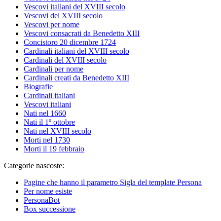
Vescovi italiani del XVIII secolo
Vescovi del XVIII secolo
Vescovi per nome
Vescovi consacrati da Benedetto XIII
Concistoro 20 dicembre 1724
Cardinali italiani del XVIII secolo
Cardinali del XVIII secolo
Cardinali per nome
Cardinali creati da Benedetto XIII
Biografie
Cardinali italiani
Vescovi italiani
Nati nel 1660
Nati il 1º ottobre
Nati nel XVIII secolo
Morti nel 1730
Morti il 19 febbraio
Categorie nascoste:
Pagine che hanno il parametro Sigla del template Persona
Per nome esiste
PersonaBot
Box successione