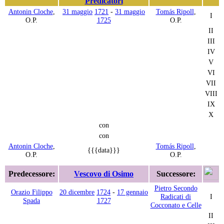
Predicatori
Antonin Cloche
,
31 maggio
1721
-
31 maggio
Tomás Ripoll
,
I
O.P.
1725
O.P.
II
III
IV
V
VI
VII
VIII
IX
X
con
con
Antonin Cloche
,
Tomás Ripoll
,
{{{data}}}
O.P.
O.P.
Predecessore:
Vescovo di Osimo
Successore:
Pietro Secondo
Orazio Filippo
20 dicembre
1724
-
17 gennaio
Radicati di
I
Spada
1727
Cocconato e Celle
II