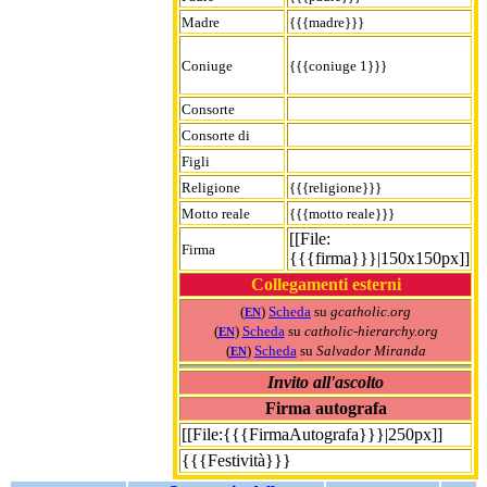
Madre
{{{madre}}}
Coniuge
{{{coniuge 1}}}
Consorte
Consorte di
Figli
Religione
{{{religione}}}
Motto reale
{{{motto reale}}}
[[File:
Firma
{{{firma}}}|150x150px]]
Collegamenti esterni
(
)
Scheda
su
gcatholic.org
EN
(
)
Scheda
su
catholic-hierarchy.org
EN
(
)
Scheda
su
Salvador Miranda
EN
Invito all'ascolto
Firma autografa
[[File:{{{FirmaAutografa}}}|250px]]
{{{Festività}}}