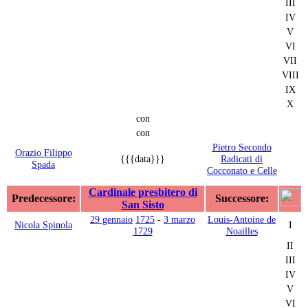
III
IV
V
VI
VII
VIII
IX
X
con
con
Pietro Secondo
Orazio Filippo
{{{data}}}
Radicati di
Spada
Cocconato e Celle
Cardinale presbitero di
Predecessore:
Successore:
San Sisto
29 gennaio
1725
-
3 marzo
Louis-Antoine de
Nicola Spinola
I
1729
Noailles
II
III
IV
V
VI