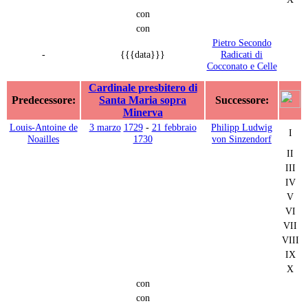
con
con
Pietro Secondo
-
{{{data}}}
Radicati di
Cocconato e Celle
Cardinale presbitero di
Predecessore:
Santa Maria sopra
Successore:
Minerva
Louis-Antoine de
3 marzo
1729
-
21 febbraio
Philipp Ludwig
I
Noailles
1730
von Sinzendorf
II
III
IV
V
VI
VII
VIII
IX
X
con
con