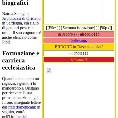
biografici
Nato a Seneghe,
Arcidiocesi di Oristano
in Sardegna, era figlio
[[File:{{{Stemma istituzione}}}|50px]]
di genitori poveri e
umili. Il suo cognome è
al secolo
{{{alsecolo}}}
anche elencato come
battezzato
Pipiá.
ERRORE in "fase canonizz"
Formazione e
{{{note}}}
carriera
{{{motto}}}
ecclesiastica
Quando era ancora un
ragazzo, i genitori lo
mandarono a Oristano
per ricevere la sua
prima educazione; gli
furono insegnate lettere
dai
frati domenicani
; in
seguito, entrò
nell'
Ordine dei