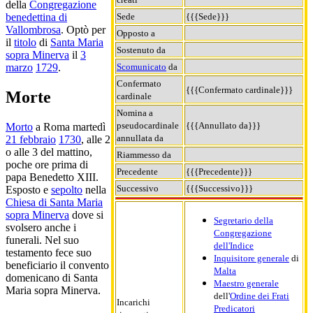
della
Congregazione
Sede
{{{Sede}}}
benedettina di
Vallombrosa
. Optò per
Opposto a
il
titolo
di
Santa Maria
Sostenuto da
sopra Minerva
il
3
Scomunicato
da
marzo
1729
.
Confermato
{{{Confermato cardinale}}}
Morte
cardinale
Nomina a
pseudocardinale
{{{Annullato da}}}
Morto
a Roma martedì
annullata da
21 febbraio
1730
, alle 2
o alle 3 del mattino,
Riammesso da
poche ore prima di
Precedente
{{{Precedente}}}
papa Benedetto XIII.
Successivo
{{{Successivo}}}
Esposto e
sepolto
nella
Chiesa di Santa Maria
sopra Minerva
dove si
Segretario della
svolsero anche i
Congregazione
funerali. Nel suo
dell'Indice
testamento fece suo
Inquisitore generale
di
beneficiario il convento
Malta
domenicano di Santa
Maestro generale
Maria sopra Minerva.
dell'
Ordine dei Frati
Incarichi
Predicatori