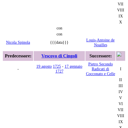
VII
VIII
IX
X
con
con
Louis-Antoine de
Nicola Spinola
{{{data}}}
Noailles
Predecessore:
Vescovo di Cingoli
Successore:
Pietro Secondo
19 agosto
1725
-
17 gennaio
-
Radicati di
I
1727
Cocconato e Celle
II
III
IV
V
VI
VII
VIII
IX
X