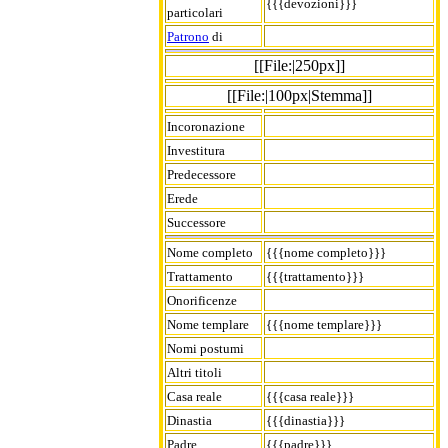
{{{devozioni}}}
particolari
Patrono
di
[[File:|250px]]
[[File:|100px|Stemma]]
Incoronazione
Investitura
Predecessore
Erede
Successore
Nome completo
{{{nome completo}}}
Trattamento
{{{trattamento}}}
Onorificenze
Nome templare
{{{nome templare}}}
Nomi postumi
Altri titoli
Casa reale
{{{casa reale}}}
Dinastia
{{{dinastia}}}
Padre
{{{padre}}}