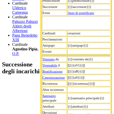
Predecessore
{{{predecessore}}}
Cardinale
Successore
{{{successore}}}
Ulderico
Carpegna
Extra
Anni di pontificato
Cardinale
Paluzzo Paluzzi
Altieri degli
Albertoni
Cardinali
creazioni
Papa Benedetto
Proclamazioni
XIII
Cardinale
Antipapi
{{{antipapi}}}
Agostino Pipia
,
Eventi
O.P.
Venerato
da
{{{venerato da}}}
Successione
Venerabile
il
[[{{{aV}}}]]
degli incarichi
Beatificazione
[[{{{aB}}}]]
Canonizzazione
[[{{{aS}}}]]
Ricorrenza
[[{{{ricorrenza}}}]]
Altre ricorrenze
Santuario
{{{santuario principale}}}
principale
Attributi
{{{attributi}}}
Devozioni