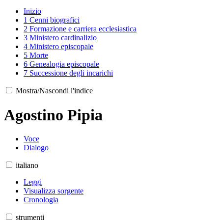
Inizio
1
Cenni biografici
2
Formazione e carriera ecclesiastica
3
Ministero cardinalizio
4
Ministero episcopale
5
Morte
6
Genealogia episcopale
7
Successione degli incarichi
Mostra/Nascondi l'indice
Agostino Pipia
Voce
Dialogo
italiano
Leggi
Visualizza sorgente
Cronologia
strumenti