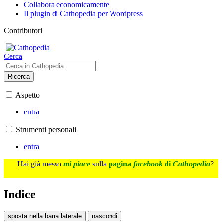
Collabora economicamente
Il plugin di Cathopedia per Wordpress
Contributori
Cerca
Ricerca
Aspetto
entra
Strumenti personali
entra
Hai già messo
mi piace
sulla
pagina
facebook
di
Cathopedia
?
Indice
sposta nella barra laterale
nascondi