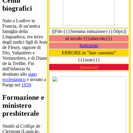
Cenni
biografici
Nato a Lodève in
Francia, di un'antica
[[File:{{{Stemma istituzione}}}|50px]]
famiglia della
Linguadoca, era terzo
al secolo
{{{alsecolo}}}
degli undici figli di Jean
battezzato
de Fleury, signore di
ERRORE in "fase canonizz"
Dio, Valquières e
Vernazobres, e di Diane
{{{note}}}
de la Treilhe. Fin
{{{motto}}}
dall'infanzia fu
destinato allo
stato
ecclesiastico
e inviato a
Parigi nel
1659
.
Formazione e
ministero
presbiterale
Studiò al
Collège de
Clermont
(Louis-le-