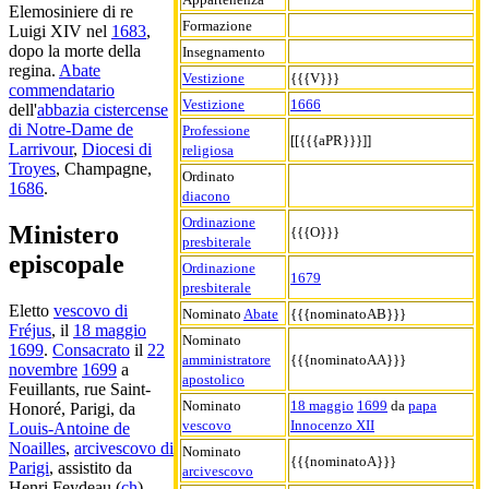
Elemosiniere di re
Formazione
Luigi XIV nel
1683
,
dopo la morte della
Insegnamento
regina.
Abate
Vestizione
{{{V}}}
commendatario
Vestizione
1666
dell'
abbazia cistercense
di Notre-Dame de
Professione
[[{{{aPR}}}]]
Larrivour
,
Diocesi di
religiosa
Troyes
, Champagne,
Ordinato
1686
.
diacono
Ordinazione
Ministero
{{{O}}}
presbiterale
episcopale
Ordinazione
1679
presbiterale
Eletto
vescovo di
Nominato
Abate
{{{nominatoAB}}}
Fréjus
, il
18 maggio
Nominato
1699
.
Consacrato
il
22
amministratore
{{{nominatoAA}}}
novembre
1699
a
apostolico
Feuillants, rue Saint-
Nominato
18 maggio
1699
da
papa
Honoré, Parigi, da
vescovo
Innocenzo XII
Louis-Antoine de
Noailles
,
arcivescovo di
Nominato
{{{nominatoA}}}
Parigi
, assistito da
arcivescovo
Henri Feydeau (
ch
),