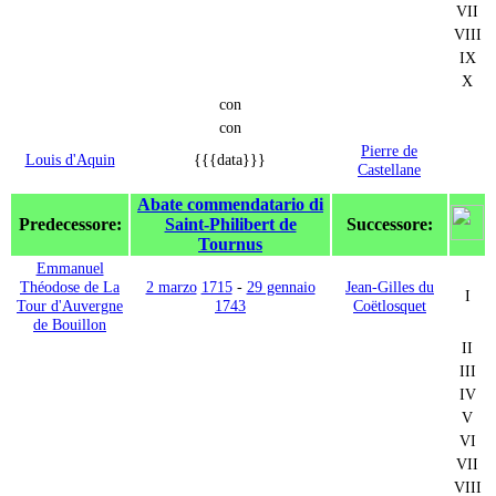
VII
VIII
IX
X
con
con
Pierre de
Louis d'Aquin
{{{data}}}
Castellane
Abate commendatario di
Predecessore:
Saint-Philibert de
Successore:
Tournus
Emmanuel
Théodose de La
2 marzo
1715
-
29 gennaio
Jean-Gilles du
I
Tour d'Auvergne
1743
Coëtlosquet
de Bouillon
II
III
IV
V
VI
VII
VIII