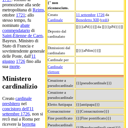
{" non
promozione alla sede
riconosciuto.
metropolitana di
Reims
,
Creato
11 settembre
1726
da
ottobre
1721
; allo
Cardinale
Benedetto XIII
(
vedi
)
stesso tempo, fu
nominato
abate
[[{{{aPd}}}]] da [[{{{pPd}}}]]
commendatario
di
Deposto dal
Saint-Étienne de Caen
,
cardinalato
Bayeux. Ministro di
Stato di Francia e
Dimissioni dal
[[{{{aPdim}}}]]
sovrintendente generale
cardinalato
delle Poste, dall'
11
Cardinale per
giugno
1726
fino alla
sua
morte
.
Cardinale
elettore
Ministero
Creazione a
{{{pseudocardinale}}}
cardinalizio
pseudocardinale
Creazione a
pseudocardinale
Creato
cardinale
presbitero
nel
Eletto Antipapa
{{{antipapa}}}
concistoro dell'11
Consacrazione
{{{Consacrazione}}}
settembre 1726
, non si
Fine pontificato
{{{Fine pontificato}}}
recò mai a Roma per
ricevere la
berretta
Pseudocardinali
{{{Pseudocardinali creati}}}