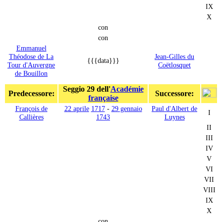
IX
X
con
con
Emmanuel
Théodose de La
Jean-Gilles du
{{{data}}}
Tour d'Auvergne
Coëtlosquet
de Bouillon
Seggio 29 dell'
Académie
Predecessore:
Successore:
française
François de
22 aprile
1717
-
29 gennaio
Paul d'Albert de
I
Callières
1743
Luynes
II
III
IV
V
VI
VII
VIII
IX
X
con