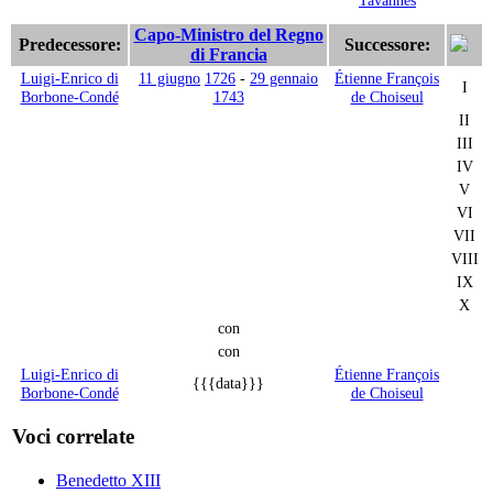
Capo-Ministro del Regno
Predecessore:
Successore:
di Francia
Luigi-Enrico di
11 giugno
1726
-
29 gennaio
Étienne François
I
Borbone-Condé
1743
de Choiseul
II
III
IV
V
VI
VII
VIII
IX
X
con
con
Luigi-Enrico di
Étienne François
{{{data}}}
Borbone-Condé
de Choiseul
Voci correlate
Benedetto XIII