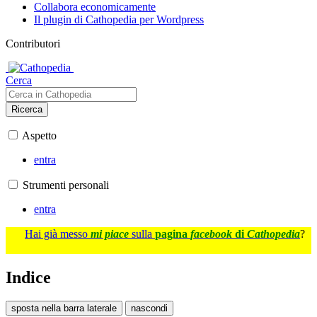
Collabora economicamente
Il plugin di Cathopedia per Wordpress
Contributori
Cerca
Ricerca
Aspetto
entra
Strumenti personali
entra
Hai già messo
mi piace
sulla
pagina
facebook
di
Cathopedia
?
Indice
sposta nella barra laterale
nascondi