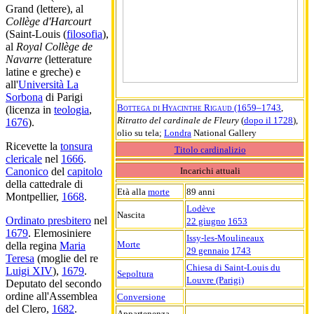
Grand (lettere), al
Collège d'Harcourt
(Saint-Louis (
filosofia
),
al
Royal Collège de
Navarre
(letterature
latine e greche) e
all'
Università La
Sorbona
di Parigi
Bottega di Hyacinthe Rigaud (1659–1743
,
(licenza in
teologia
,
Ritratto del cardinale de Fleury
(
dopo il 1728
),
1676
).
olio su tela;
Londra
National Gallery
Ricevette la
tonsura
Titolo cardinalizio
clericale
nel
1666
.
Incarichi attuali
Canonico
del
capitolo
della cattedrale di
Età alla
morte
89 anni
Montpellier,
1668
.
Lodève
Nascita
Ordinato presbitero
nel
22 giugno
1653
1679
. Elemosiniere
Issy-les-Moulineaux
Morte
della regina
Maria
29 gennaio
1743
Teresa
(moglie del re
Chiesa di Saint-Louis du
Luigi XIV
),
1679
.
Sepoltura
Louvre (Parigi)
Deputato del secondo
ordine all'Assemblea
Conversione
del Clero,
1682
.
Appartenenza