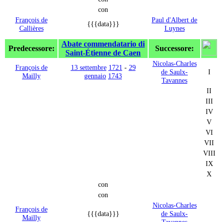
con
François de
Paul d'Albert de
{{{data}}}
Callières
Luynes
Abate commendatario di
Predecessore:
Successore:
Saint-Étienne de Caen
Nicolas-Charles
François de
13 settembre
1721
-
29
de Saulx-
I
Mailly
gennaio
1743
Tavannes
II
III
IV
V
VI
VII
VIII
IX
X
con
con
Nicolas-Charles
François de
{{{data}}}
de Saulx-
Mailly
Tavannes