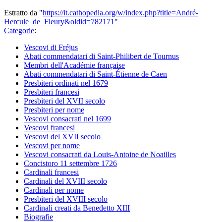
Estratto da "
https://it.cathopedia.org/w/index.php?title=André-
Hercule_de_Fleury&oldid=782171
"
Categorie
:
Vescovi di Fréjus
Abati commendatari di Saint-Philibert de Tournus
Membri dell'Académie française
Abati commendatari di Saint-Étienne de Caen
Presbiteri ordinati nel 1679
Presbiteri francesi
Presbiteri del XVII secolo
Presbiteri per nome
Vescovi consacrati nel 1699
Vescovi francesi
Vescovi del XVII secolo
Vescovi per nome
Vescovi consacrati da Louis-Antoine de Noailles
Concistoro 11 settembre 1726
Cardinali francesi
Cardinali del XVIII secolo
Cardinali per nome
Presbiteri del XVIII secolo
Cardinali creati da Benedetto XIII
Biografie