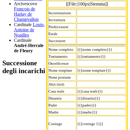
Arcivescovo
[[File:|100px|Stemma]]
François de
Incoronazione
Harlay de
Champvallon
Investitura
Cardinale
Louis-
Predecessore
Antoine de
Erede
Noailles
Cardinale
Successore
André-Hercule
Nome completo
{{{nome completo}}}
de Fleury
Trattamento
{{{trattamento}}}
Successione
Onorificenze
degli incarichi
Nome templare
{{{nome templare}}}
Nomi postumi
Altri titoli
Casa reale
{{{casa reale}}}
Dinastia
{{{dinastia}}}
Padre
{{{padre}}}
Madre
{{{madre}}}
Coniuge
{{{coniuge 1}}}