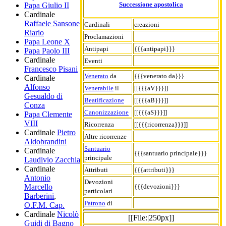
Successione apostolica
Papa Giulio II
Cardinale
Raffaele Sansone
Cardinali
creazioni
Riario
Proclamazioni
Papa Leone X
Antipapi
{{{antipapi}}}
Papa Paolo III
Cardinale
Eventi
Francesco Pisani
Venerato
da
{{{venerato da}}}
Cardinale
Alfonso
Venerabile
il
[[{{{aV}}}]]
Gesualdo di
Beatificazione
[[{{{aB}}}]]
Conza
Canonizzazione
[[{{{aS}}}]]
Papa Clemente
VIII
Ricorrenza
[[{{{ricorrenza}}}]]
Cardinale
Pietro
Altre ricorrenze
Aldobrandini
Santuario
Cardinale
{{{santuario principale}}}
principale
Laudivio Zacchia
Cardinale
Attributi
{{{attributi}}}
Antonio
Devozioni
{{{devozioni}}}
Marcello
particolari
Barberini
,
Patrono
di
O.F.M. Cap.
Cardinale
Nicolò
[[File:|250px]]
Guidi di Bagno