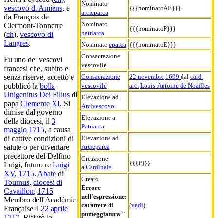
Nominato
vescovo di Amiens
, e
{{{nominatoAE}}}
arcieparca
da François de
Nominato
Clermont-Tonnerre
{{{nominatoP}}}
patriarca
(
ch
),
vescovo di
Langres
.
Nominato
eparca
{{{nominatoE}}}
Consacrazione
Fu uno dei vescovi
vescovile
francesi che, subito e
Consacrazione
22 novembre
1699
dal
card.
senza riserve, accettò e
vescovile
arc.
Louis-Antoine de Noailles
pubblicò la
bolla
Unigenitus Dei Filius
di
Elevazione ad
papa
Clemente XI
. Si
Arcivescovo
dimise dal governo
Elevazione a
della diocesi, il
3
Patriarca
maggio
1715
, a causa
Elevazione ad
di cattive condizioni di
Arcieparca
salute o per diventare
precettore del Delfino
Creazione
{{{P}}}
Luigi, futuro re
Luigi
a
Cardinale
XV
,
1715
.
Abate
di
Creato
Tournus
,
diocesi di
Errore
Cavaillon
,
1715
.
nell'espressione:
Membro dell'Académie
carattere di
(
vedi
)
Française il
22 aprile
punteggiatura "
1717
. Rifiutò la