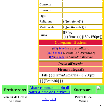
Consorte
Consorte di
Figli
Religione
{{{religione}}}
Motto reale
{{{motto reale}}}
[[File:
Firma
{{{firma}}}|150x150px]]
Collegamenti esterni
(
)
Scheda
su
gcatholic.org
EN
(
)
Scheda
su
catholic-hierarchy.org
EN
(
)
Scheda
su
Salvador Miranda
EN
Invito all'ascolto
Firma autografa
[[File:{{{FirmaAutografa}}}|250px]]
{{{Festività}}}
Abate commendatario di
Predecessore:
Successore:
Notre-Dame de Larrivour
Jean IX de Grasse
Pierre III de
1691
-
1711
I
de Cabris
Vienne
II