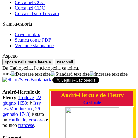
Cerca nel CCC
Cerca nel CDC
Cerca sul sito Treccani
Stampa/esporta
Crea un libro
Scarica come PDF
Versione stampabile
Aspetto
sposta nella barra laterale
nascondi
Da Cathopedia, l'enciclopedia cattolica.
100%
André-Hercule de
André-Hercule de Fleury
Fleury
(
Lodève
,
22
Cardinale
giugno
1653
; †
Issy-
les-Moulineaux
,
29
gennaio
1743
) è stato
un
cardinale
,
vescovo
e
politico
francese
.