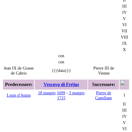
III
IV
V
VI
VII
VIII
IX
X
con
con
Jean IX de Grasse
Pierre III de
{{{data}}}
de Cabris
Vienne
Predecessore:
Vescovo di Fréjus
Successore:
18 maggio
1699
-
3 maggio
Pierre de
Louis d'Aquin
I
1715
Castellane
II
III
IV
V
VI