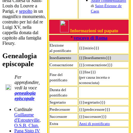
nella Chiesa di Saint-
Abate commendatario
Louis du Louvre a
di
Saint-Étienne de
Parigi, e
sepolto
in un
Caen
magnifico monumento,
costruito per lui dal re
Luigi XV, nella
Informazioni sul papato
cappella donata dal
°
vescovo di Roma
capitolo alla famiglia
Fleury.
Elezione
{{{inizio}}}
al pontificato
Genealogia
Insediamento
{{{Insediamento}}}
episcopale
Consacrazione
{{{consacrazione}}}
{{{fine}}}
Fine del
Per
(per causa incerta o
pontificato
approfondire,
sconosciuta)
vedi la voce
Durata del
genealogia
pontificato
episcopale
Segretario
{{{segretario}}}
Cardinale
Predecessore
{{{predecessore}}}
Guillaume
Successore
{{{successore}}}
d'Estouteville
,
Extra
Anni di pontificato
O.S.B. Clun.
Papa Sisto IV