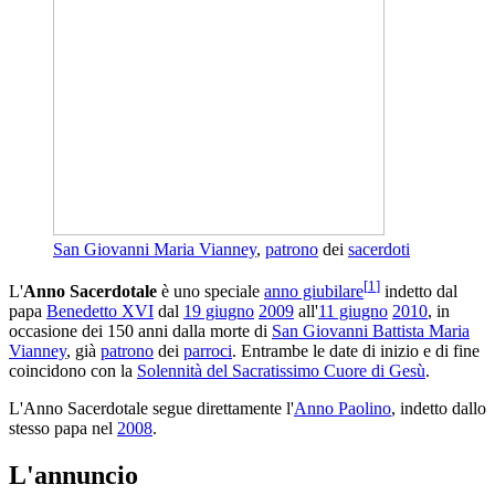
San Giovanni Maria Vianney
,
patrono
dei
sacerdoti
[
1
]
L'
Anno Sacerdotale
è uno speciale
anno giubilare
indetto dal
papa
Benedetto XVI
dal
19 giugno
2009
all'
11 giugno
2010
, in
occasione dei 150 anni dalla morte di
San Giovanni Battista Maria
Vianney
, già
patrono
dei
parroci
. Entrambe le date di inizio e di fine
coincidono con la
Solennità del Sacratissimo Cuore di Gesù
.
L'Anno Sacerdotale segue direttamente l'
Anno Paolino
, indetto dallo
stesso papa nel
2008
.
L'annuncio