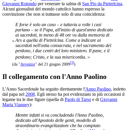
Giovanni Rotondo
per venerare la salma di
San Pio da Pietrelcina
.
Alcuni giornalisti del mondo cattolico hanno espresso la
convinzione che non si trattasse solo di una coincidenza:
E forse è solo un caso – e tutta­via a volte i casi
parlano – se il Papa, all'inizio di quest'anno dedicato
ai sacerdoti, in meno di 48 ore va dalla memoria di
Ars a quella di Pietrelcina. Co­me a indicare ai
«
sacerdoti nel­l'ostia consacrata, e nel sacra­mento del
perdono, i due cen­tri del loro ministero. Il pane, e il
»
perdono; Cristo, e la sua mi­sericordia.
[
3
]
(da "
Avvenire
" del 21 giugno 2009
)
Il collegamento con l'Anno Paolino
L'Anno Sacerdotale ha seguito direttamente l'
Anno Paolino
, indetto
dal papa nel
2008
. Egli stesso ha poi evidenziato in più occasioni il
legame tra le due figure (quella di
Paolo di Tarso
e di
Giovanni
Maria Vianney
):
Mentre infatti si va concludendo l'Anno Paolino,
dedicato all'Apostolo delle genti, modello di
straordinario evangelizzatore che ha compiuto