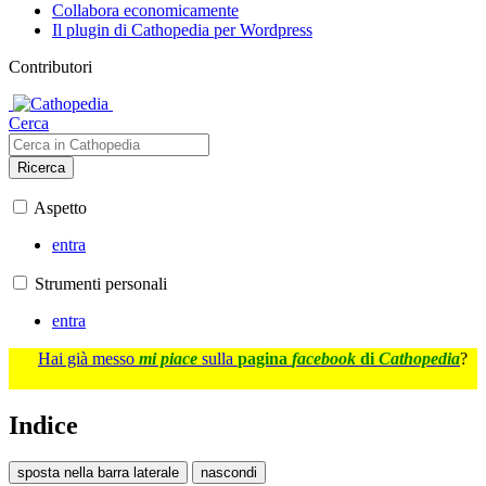
Collabora economicamente
Il plugin di Cathopedia per Wordpress
Contributori
Cerca
Ricerca
Aspetto
entra
Strumenti personali
entra
Hai già messo
mi piace
sulla
pagina
facebook
di
Cathopedia
?
Indice
sposta nella barra laterale
nascondi