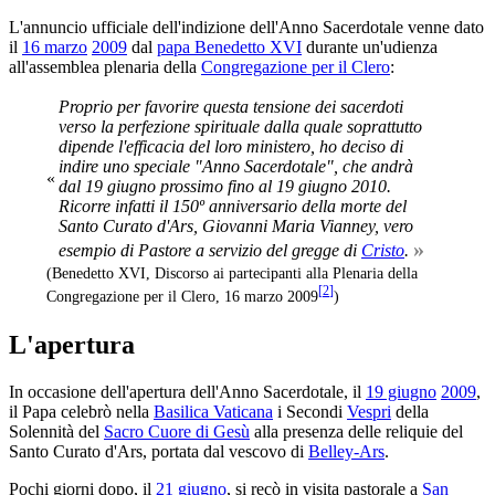
L'annuncio ufficiale dell'indizione dell'Anno Sacerdotale venne dato
il
16 marzo
2009
dal
papa Benedetto XVI
durante un'udienza
all'assemblea plenaria della
Congregazione per il Clero
:
Proprio per favorire questa tensione dei sacerdoti
verso la perfezione spirituale dalla quale soprattutto
dipende l'efficacia del loro ministero, ho deciso di
indire uno speciale "Anno Sacerdotale", che andrà
«
dal 19 giugno prossimo fino al 19 giugno 2010.
Ricorre infatti il 150º anniversario della morte del
Santo Curato d'Ars, Giovanni Maria Vianney, vero
»
esempio di Pastore a servizio del gregge di
Cristo
.
(Benedetto XVI, Discorso ai partecipanti alla Plenaria della
[
2
]
Congregazione per il Clero, 16 marzo 2009
)
L'apertura
In occasione dell'apertura dell'Anno Sacerdotale, il
19 giugno
2009
,
il Papa celebrò nella
Basilica Vaticana
i Secondi
Vespri
della
Solennità del
Sacro Cuore di Gesù
alla presenza delle reliquie del
Santo Curato d'Ars, portata dal vescovo di
Belley-Ars
.
Pochi giorni dopo, il
21 giugno
, si recò in visita pastorale a
San