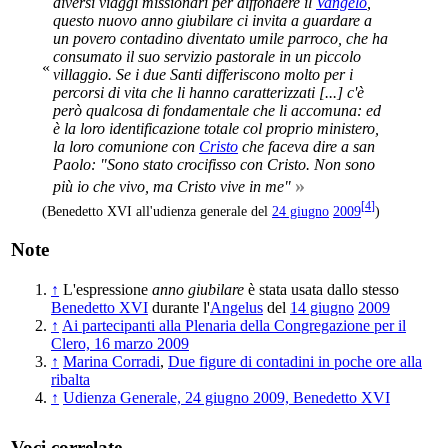
diversi viaggi missionari per diffondere il
Vangelo
,
questo nuovo anno giubilare ci invita a guardare a
un povero contadino diventato umile parroco, che ha
consumato il suo servizio pastorale in un piccolo
«
villaggio. Se i due Santi differiscono molto per i
percorsi di vita che li hanno caratterizzati [...] c'è
però qualcosa di fondamentale che li accomuna: ed
è la loro identificazione totale col proprio ministero,
la loro comunione con
Cristo
che faceva dire a san
Paolo: "Sono stato crocifisso con Cristo. Non sono
»
più io che vivo, ma Cristo vive in me"
[
4
]
(Benedetto XVI all'udienza generale del
24 giugno
2009
)
Note
↑
L'espressione
anno giubilare
è stata usata dallo stesso
Benedetto XVI
durante l'
Angelus
del
14 giugno
2009
↑
Ai partecipanti alla Plenaria della Congregazione per il
Clero, 16 marzo 2009
↑
Marina Corradi
,
Due figure di contadini in poche ore alla
ribalta
↑
Udienza Generale, 24 giugno 2009, Benedetto XVI
Voci correlate