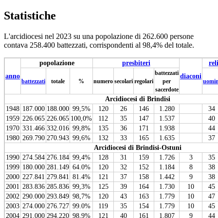
Statistiche
L'arcidiocesi nel 2023 su una popolazione di 262.600 persone
contava 258.400 battezzati, corrispondenti al 98,4% del totale.
popolazione
presbiteri
rel
battezzati
anno
diaconi
battezzati
totale
%
numero
secolari
regolari
per
uomin
sacerdote
Arcidiocesi di Brindisi
1948
187.000
188.000
99,5%
120
26
146
1.280
34
1959
226.065
226.065
100,0%
112
35
147
1.537
40
1970
331.466
332.016
99,8%
135
36
171
1.938
44
1980
269.790
270.943
99,6%
132
33
165
1.635
37
Arcidiocesi di Brindisi-Ostuni
1990
274.584
276.184
99,4%
128
31
159
1.726
3
35
1999
180.000
281.149
64.0%
120
32
152
1.184
8
38
2000
227.841
279.841
81.4%
121
37
158
1.442
9
38
2001
283.836
285.836
99,3%
125
39
164
1.730
10
45
2002
290.000
293.849
98,7%
120
43
163
1.779
10
47
2003
274.000
276.727
99.0%
119
35
154
1.779
10
45
2004
291.000
294.220
98,9%
121
40
161
1.807
9
44