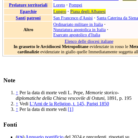
Prelature territoriali
Loreto
·
Pompei
Eparchie
Lungro
·
Piana degli Albanesi
Santi
patroni
San Francesco d'Assisi
·
Santa Caterina da Siena
Ordinariato militare in Italia
·
Altro
Nunziatura apostolica in Italia
·
Esarcato apostolico d'Italia
Elenco delle diocesi italiane
In grassetto le Arcidiocesi Metropolitane
evidenziate in rosso le
Metr
cardinalizie
evidenziate in giallo quelle Immediatamente soggetta al
Note
↑
Per la data di morte vedi L. Pepe,
Memorie storico-
diplomatiche della Chiesa vescovile di Ostuni
, 1891, p. 195
↑
Vedi
L'Ami de la Religion, t. 145, Parigi 1850
↑
Per la data di morte vedi
[1]
Fonti
(
)
Annuario pontificio
del 2024 e precedenti, riportati su
EN