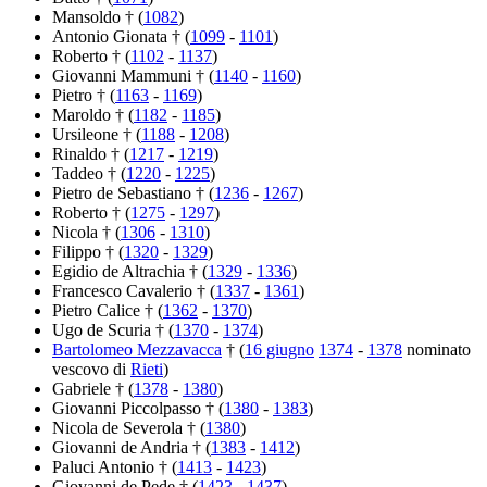
Mansoldo † (
1082
)
Antonio Gionata † (
1099
-
1101
)
Roberto † (
1102
-
1137
)
Giovanni Mammuni † (
1140
-
1160
)
Pietro † (
1163
-
1169
)
Maroldo † (
1182
-
1185
)
Ursileone † (
1188
-
1208
)
Rinaldo † (
1217
-
1219
)
Taddeo † (
1220
-
1225
)
Pietro de Sebastiano † (
1236
-
1267
)
Roberto † (
1275
-
1297
)
Nicola † (
1306
-
1310
)
Filippo † (
1320
-
1329
)
Egidio de Altrachia † (
1329
-
1336
)
Francesco Cavalerio † (
1337
-
1361
)
Pietro Calice † (
1362
-
1370
)
Ugo de Scuria † (
1370
-
1374
)
Bartolomeo Mezzavacca
† (
16 giugno
1374
-
1378
nominato
vescovo di
Rieti
)
Gabriele † (
1378
-
1380
)
Giovanni Piccolpasso † (
1380
-
1383
)
Nicola de Severola † (
1380
)
Giovanni de Andria † (
1383
-
1412
)
Paluci Antonio † (
1413
-
1423
)
Giovanni de Pede † (
1423
-
1437
)