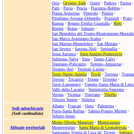
Oria
·
Orvieto–Todi
·
Ozieri
·
Padova
·
Parma
·
Patti
·
Pavia
·
Pescia
·
Piacenza–Bobbio
·
Piazza Armerina
·
Pinerolo
·
Pistoia
·
Pitigliano–Sovana–Orbetello
·
Pozzuoli
·
Prato
Ragusa
·
Reggio Emilia–Guastalla
·
Rieti
·
Rimini
·
Roma
·
Saluzzo
·
San Benedetto del Tronto-Ripatransone-Montalt
San Marco Argentano-Scalea
·
San Marino-Montefeltro
·
San Miniato
·
San Severo
·
Savona–Noli
·
Senigallia
·
Sessa Aurunca
·
Sora-Aquino-Pontecorvo
·
Sulmona–Valva
·
Susa
·
Teano–Calvi
·
Teggiano–Policastro
·
Tempio–Ampurias
·
Teramo–Atri
·
Termoli–Larino
·
Terni–Narni–Amelia
·
Tivoli
·
Tortona
·
Trapan
Treviso
·
Tricarico
·
Trieste
·
Trivento
·
Tursi–Lagonegro
·
Ugento–Santa Maria di Leuc
Vallo della Lucania
·
Ventimiglia-Sanremo
·
Verona
·
Vicenza
·
Vigevano
·
Viterbo
·
Vittorio Veneto
·
Volterra
Albano
·
Frascati
·
Ostia
·
Palestrina
·
Sedi suburbicarie
Porto-Santa Rufina
·
Sabina-Poggio Mirteto
·
(Sedi cardinalizie)
Velletri-Segni
Monte Oliveto Maggiore
·
Montecassino
·
Abbazie territoriali
Montevergine
·
Santa Maria di Grottaferrata
·
Santissima Trinità di Cava de' Tirreni
·
Subiaco