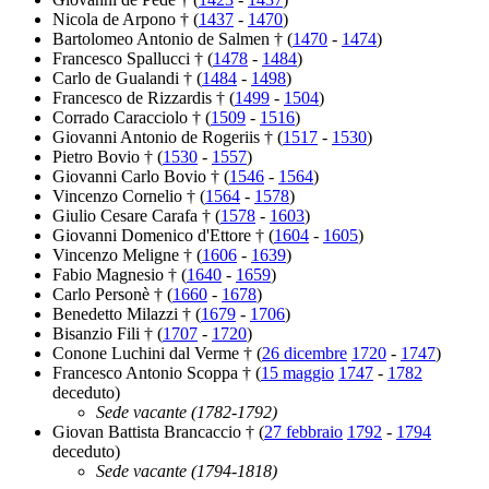
Nicola de Arpono † (
1437
-
1470
)
Bartolomeo Antonio de Salmen † (
1470
-
1474
)
Francesco Spallucci † (
1478
-
1484
)
Carlo de Gualandi † (
1484
-
1498
)
Francesco de Rizzardis † (
1499
-
1504
)
Corrado Caracciolo † (
1509
-
1516
)
Giovanni Antonio de Rogeriis † (
1517
-
1530
)
Pietro Bovio † (
1530
-
1557
)
Giovanni Carlo Bovio † (
1546
-
1564
)
Vincenzo Cornelio † (
1564
-
1578
)
Giulio Cesare Carafa † (
1578
-
1603
)
Giovanni Domenico d'Ettore † (
1604
-
1605
)
Vincenzo Meligne † (
1606
-
1639
)
Fabio Magnesio † (
1640
-
1659
)
Carlo Personè † (
1660
-
1678
)
Benedetto Milazzi † (
1679
-
1706
)
Bisanzio Fili † (
1707
-
1720
)
Conone Luchini dal Verme † (
26 dicembre
1720
-
1747
)
Francesco Antonio Scoppa † (
15 maggio
1747
-
1782
deceduto)
Sede vacante (1782-1792)
Giovan Battista Brancaccio † (
27 febbraio
1792
-
1794
deceduto)
Sede vacante (1794-1818)