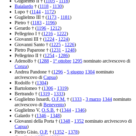
Guglielmo II † (
1105
-
1118
)
Baialardo
† (
1118
-
1130
)
Lupo † (
1144
-
1172
)
Guglielmo III † (
1173
-
1181
)
Pietro † (
1183
-
1196
)
Gerardo † (
1196
-
1212
)
Pellegrino I † (
1216
-
1222
)
Giovanni III † (
1224
-
1224
)
Giovanni Santo † (
1225
-
1226
)
Pietro Paparone † (
1231
-
1248
)
Pellegrino II † (
1254
-
1286
)
Adenolfo † (
1288
-
1º ottobre
1295
nominato arcivescovo di
Conza
)
Andrea Pandone † (
1296
-
5 giugno
1304
nominato
arcivescovo di
Capua
)
Rodolfo † (
1304
)
Bartolomeo † (
1306
-
1319
)
Bertrando † (
1319
-
1333
)
Guglielmo Isnardi,
O.F.M.
† (
1333
-
3 marzo
1344
nominato
arcivescovo di
Benevento
)
Guglielmo V,
O.S.B.
† (
1344
-
1346
)
Galardo † (
1346
-
1348
)
Giovanni della Porta † (
1348
-
1352
nominato arcivescovo di
Capua
)
Pietro Gisio,
O.P.
† (
1352
-
1378
)