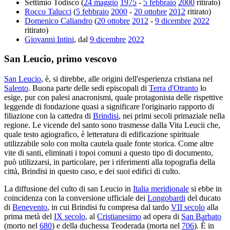
Settimio Todisco (
24 maggio
1975
-
5 febbraio
2000
ritirato)
Rocco Talucci
(
5 febbraio
2000
-
20 ottobre
2012
ritirato)
Domenico Caliandro
(
20 ottobre
2012
-
9 dicembre
2022
ritirato)
Giovanni Intini
, dal
9 dicembre
2022
San Leucio, primo vescovo
San Leucio
, è, si direbbe, alle origini dell'esperienza cristiana nel
Salento
. Buona parte delle sedi episcopali di
Terra d'Otranto
lo
esige, pur con palesi anacronismi, quale protagonista delle rispettive
leggende di fondazione quasi a significare l'originario rapporto di
filiazione con la cattedra di
Brindisi
, nei primi secoli primaziale nella
regione. Le vicende del santo sono trasmesse dalla Vita Leucii che,
quale testo agiografico, è letteratura di edificazione spirituale
utilizzabile solo con molta cautela quale fonte storica. Come altre
vite di santi, eliminati i topoi comuni a questo tipo di documento,
può utilizzarsi, in particolare, per i riferimenti alla topografia della
città, Brindisi in questo caso, e dei suoi edifici di culto.
La diffusione del culto di san Leucio in
Italia meridionale
si ebbe in
coincidenza con la conversione ufficiale dei
Longobardi
del ducato
di
Benevento
, in cui Brindisi fu compresa dal tardo
VII secolo
alla
prima metà del
IX secolo
, al
Cristianesimo
ad opera di
San Barbato
(morto nel
680
) e della duchessa Teoderada (morta nel
706
). È in