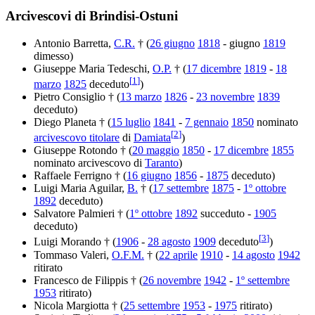
Arcivescovi di Brindisi-Ostuni
Antonio Barretta,
C.R.
† (
26 giugno
1818
- giugno
1819
dimesso)
Giuseppe Maria Tedeschi,
O.P.
† (
17 dicembre
1819
-
18
[
1
]
marzo
1825
deceduto
)
Pietro Consiglio † (
13 marzo
1826
-
23 novembre
1839
deceduto)
Diego Planeta † (
15 luglio
1841
-
7 gennaio
1850
nominato
[
2
]
arcivescovo titolare
di
Damiata
)
Giuseppe Rotondo † (
20 maggio
1850
-
17 dicembre
1855
nominato arcivescovo di
Taranto
)
Raffaele Ferrigno † (
16 giugno
1856
-
1875
deceduto)
Luigi Maria Aguilar,
B.
† (
17 settembre
1875
-
1º ottobre
1892
deceduto)
Salvatore Palmieri † (
1º ottobre
1892
succeduto -
1905
deceduto)
[
3
]
Luigi Morando † (
1906
-
28 agosto
1909
deceduto
)
Tommaso Valeri,
O.F.M.
† (
22 aprile
1910
-
14 agosto
1942
ritirato
Francesco de Filippis † (
26 novembre
1942
-
1º settembre
1953
ritirato)
Nicola Margiotta † (
25 settembre
1953
-
1975
ritirato)