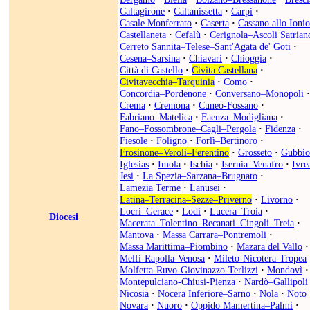
Caltagirone
·
Caltanissetta
·
Carpi
·
Casale Monferrato
·
Caserta
·
Cassano allo Ionio
Castellaneta
·
Cefalù
·
Cerignola–Ascoli Satrian
Cerreto Sannita–Telese–Sant'Agata de' Goti
·
Cesena–Sarsina
·
Chiavari
·
Chioggia
·
Città di Castello
·
Civita Castellana
·
Civitavecchia–Tarquinia
·
Como
·
Concordia–Pordenone
·
Conversano–Monopoli
·
Crema
·
Cremona
·
Cuneo-Fossano
·
Fabriano–Matelica
·
Faenza–Modigliana
·
Fano–Fossombrone–Cagli–Pergola
·
Fidenza
·
Fiesole
·
Foligno
·
Forlì–Bertinoro
·
Frosinone–Veroli–Ferentino
·
Grosseto
·
Gubbio
Iglesias
·
Imola
·
Ischia
·
Isernia–Venafro
·
Ivre
Jesi
·
La Spezia–Sarzana–Brugnato
·
Lamezia Terme
·
Lanusei
·
Latina–Terracina–Sezze–Priverno
·
Livorno
·
Locri–Gerace
·
Lodi
·
Lucera–Troia
·
Diocesi
Macerata–Tolentino–Recanati–Cingoli–Treia
·
Mantova
·
Massa Carrara–Pontremoli
·
Massa Marittima–Piombino
·
Mazara del Vallo
·
Melfi-Rapolla-Venosa
·
Mileto-Nicotera-Tropea
Molfetta-Ruvo-Giovinazzo-Terlizzi
·
Mondovì
·
Montepulciano-Chiusi-Pienza
·
Nardò–Gallipoli
Nicosia
·
Nocera Inferiore–Sarno
·
Nola
·
Noto
Novara
·
Nuoro
·
Oppido Mamertina–Palmi
·