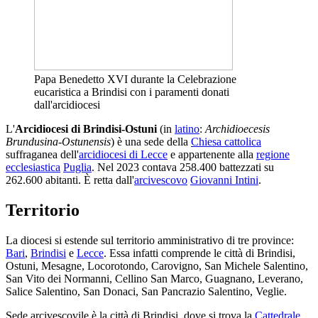
Papa Benedetto XVI durante la Celebrazione
eucaristica a Brindisi con i paramenti donati
dall'arcidiocesi
L'
Arcidiocesi di Brindisi-Ostuni
(in
latino
:
Archidioecesis
Brundusina-Ostunensis
) è una sede della
Chiesa cattolica
suffraganea dell'
arcidiocesi di Lecce
e appartenente alla
regione
ecclesiastica
Puglia
. Nel 2023 contava 258.400 battezzati su
262.600 abitanti. È retta dall'
arcivescovo
Giovanni Intini
.
Territorio
La diocesi si estende sul territorio amministrativo di tre province:
Bari
,
Brindisi
e
Lecce
. Essa infatti comprende le città di Brindisi,
Ostuni, Mesagne, Locorotondo, Carovigno, San Michele Salentino,
San Vito dei Normanni, Cellino San Marco, Guagnano, Leverano,
Salice Salentino, San Donaci, San Pancrazio Salentino, Veglie.
Sede arcivescovile è la città di Brindisi, dove si trova la
Cattedrale