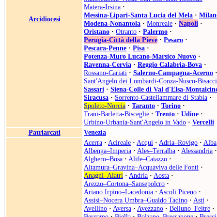
Matera-Irsina
·
Messina-Lipari-Santa Lucia del Mela
·
Milan
Arcidiocesi
Modena-Nonantola
·
Monreale
·
Napoli
·
Oristano
·
Otranto
·
Palermo
·
Perugia-Città della Pieve
·
Pesaro
·
Pescara-Penne
·
Pisa
·
Potenza-Muro Lucano-Marsico Nuovo
·
Ravenna-Cervia
·
Reggio Calabria-Bova
·
Rossano-Cariati
·
Salerno-Campagna-Acerno
Sant'Angelo dei Lombardi-Conza-Nusco-Bisacci
Sassari
·
Siena-Colle di Val d'Elsa-Montalcin
Siracusa
·
Sorrento-Castellammare di Stabia
·
Spoleto-Norcia
·
Taranto
·
Torino
·
Trani-Barletta-Bisceglie
·
Trento
·
Udine
·
Urbino-Urbania-Sant'Angelo in Vado
·
Vercelli
Patriarcati
Venezia
Acerra
·
Acireale
·
Acqui
·
Adria–Rovigo
·
Alba
Albenga–Imperia
·
Ales–Terralba
·
Alessandria
·
Alghero–Bosa
·
Alife–Caiazzo
·
Altamura–Gravina–Acquaviva delle Fonti
·
Anagni–Alatri
·
Andria
·
Aosta
·
Arezzo–Cortona–Sansepolcro
·
Ariano Irpino–Lacedonia
·
Ascoli Piceno
·
Assisi–Nocera Umbra–Gualdo Tadino
·
Asti
·
Avellino
·
Aversa
·
Avezzano
·
Belluno–Feltre
·
Bergamo
·
Biella
·
Bolzano–Bressanone
·
Bresci