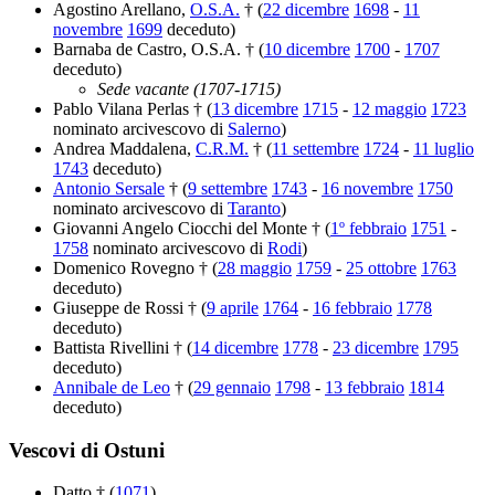
Agostino Arellano,
O.S.A.
† (
22 dicembre
1698
-
11
novembre
1699
deceduto)
Barnaba de Castro, O.S.A. † (
10 dicembre
1700
-
1707
deceduto)
Sede vacante (1707-1715)
Pablo Vilana Perlas † (
13 dicembre
1715
-
12 maggio
1723
nominato arcivescovo di
Salerno
)
Andrea Maddalena,
C.R.M.
† (
11 settembre
1724
-
11 luglio
1743
deceduto)
Antonio Sersale
† (
9 settembre
1743
-
16 novembre
1750
nominato arcivescovo di
Taranto
)
Giovanni Angelo Ciocchi del Monte † (
1º febbraio
1751
-
1758
nominato arcivescovo di
Rodi
)
Domenico Rovegno † (
28 maggio
1759
-
25 ottobre
1763
deceduto)
Giuseppe de Rossi † (
9 aprile
1764
-
16 febbraio
1778
deceduto)
Battista Rivellini † (
14 dicembre
1778
-
23 dicembre
1795
deceduto)
Annibale de Leo
† (
29 gennaio
1798
-
13 febbraio
1814
deceduto)
Vescovi di Ostuni
Datto † (
1071
)