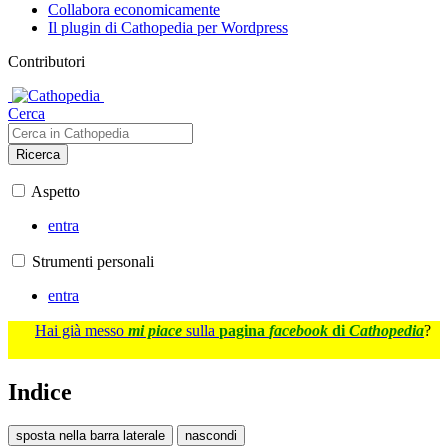
Collabora economicamente
Il plugin di Cathopedia per Wordpress
Contributori
Cerca
Ricerca
Aspetto
entra
Strumenti personali
entra
Hai già messo
mi piace
sulla
pagina
facebook
di
Cathopedia
?
Indice
sposta nella barra laterale
nascondi