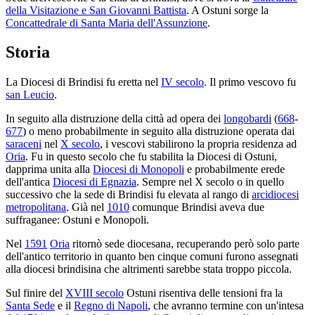
della Visitazione e San Giovanni Battista
. A Ostuni sorge la
Concattedrale di Santa Maria dell'Assunzione
.
Storia
La Diocesi di Brindisi fu eretta nel
IV secolo
. Il primo vescovo fu
san Leucio
.
In seguito alla distruzione della città ad opera dei
longobardi
(
668
-
677
) o meno probabilmente in seguito alla distruzione operata dai
saraceni
nel
X secolo
, i vescovi stabilirono la propria residenza ad
Oria
. Fu in questo secolo che fu stabilita la Diocesi di Ostuni,
dapprima unita alla
Diocesi di Monopoli
e probabilmente erede
dell'antica
Diocesi di Egnazia
. Sempre nel X secolo o in quello
successivo che la sede di Brindisi fu elevata al rango di
arcidiocesi
metropolitana
. Già nel
1010
comunque Brindisi aveva due
suffraganee: Ostuni e Monopoli.
Nel
1591
Oria
ritornò sede diocesana, recuperando però solo parte
dell'antico territorio in quanto ben cinque comuni furono assegnati
alla diocesi brindisina che altrimenti sarebbe stata troppo piccola.
Sul finire del
XVIII secolo
Ostuni risentiva delle tensioni fra la
Santa Sede
e il
Regno di Napoli
, che avranno termine con un'intesa