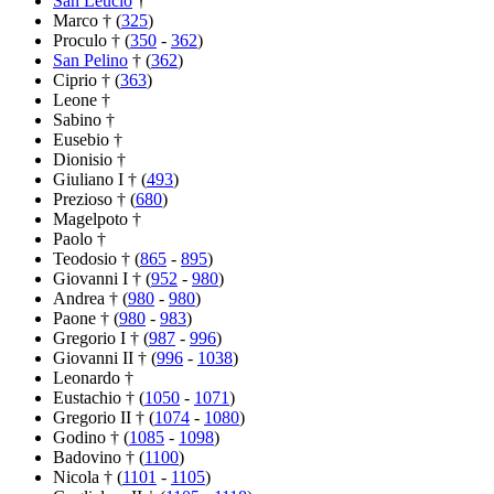
San Leucio
†
Marco † (
325
)
Proculo † (
350
-
362
)
San Pelino
† (
362
)
Ciprio † (
363
)
Leone †
Sabino †
Eusebio †
Dionisio †
Giuliano I † (
493
)
Prezioso † (
680
)
Magelpoto †
Paolo †
Teodosio † (
865
-
895
)
Giovanni I † (
952
-
980
)
Andrea † (
980
-
980
)
Paone † (
980
-
983
)
Gregorio I † (
987
-
996
)
Giovanni II † (
996
-
1038
)
Leonardo †
Eustachio † (
1050
-
1071
)
Gregorio II † (
1074
-
1080
)
Godino † (
1085
-
1098
)
Badovino † (
1100
)
Nicola † (
1101
-
1105
)