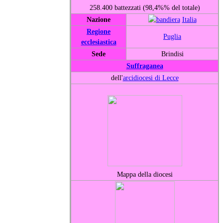
258.400 battezzati (98,4%% del totale)
Nazione
Italia
Regione
Puglia
ecclesiastica
Sede
Brindisi
Suffraganea
dell'
arcidiocesi di Lecce
Mappa della diocesi