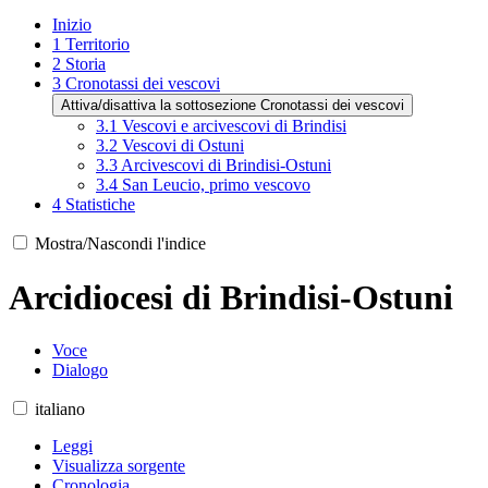
Inizio
1
Territorio
2
Storia
3
Cronotassi dei vescovi
Attiva/disattiva la sottosezione Cronotassi dei vescovi
3.1
Vescovi e arcivescovi di Brindisi
3.2
Vescovi di Ostuni
3.3
Arcivescovi di Brindisi-Ostuni
3.4
San Leucio, primo vescovo
4
Statistiche
Mostra/Nascondi l'indice
Arcidiocesi di Brindisi-Ostuni
Voce
Dialogo
italiano
Leggi
Visualizza sorgente
Cronologia