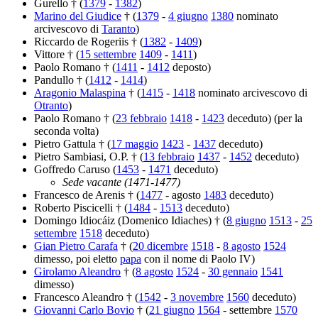
Gurello † (
1379
-
1382
)
Marino del Giudice
† (
1379
-
4 giugno
1380
nominato
arcivescovo di
Taranto
)
Riccardo de Rogeriis † (
1382
-
1409
)
Vittore † (
15 settembre
1409
-
1411
)
Paolo Romano † (
1411
-
1412
deposto)
Pandullo † (
1412
-
1414
)
Aragonio Malaspina
† (
1415
-
1418
nominato arcivescovo di
Otranto
)
Paolo Romano † (
23 febbraio
1418
-
1423
deceduto) (per la
seconda volta)
Pietro Gattula † (
17 maggio
1423
-
1437
deceduto)
Pietro Sambiasi, O.P. † (
13 febbraio
1437
-
1452
deceduto)
Goffredo Caruso (
1453
-
1471
deceduto)
Sede vacante (1471-1477)
Francesco de Arenis † (
1477
- agosto
1483
deceduto)
Roberto Piscicelli † (
1484
-
1513
deceduto)
Domingo Idiocáiz (Domenico Idiaches) † (
8 giugno
1513
-
25
settembre
1518
deceduto)
Gian Pietro Carafa
† (
20 dicembre
1518
-
8 agosto
1524
dimesso, poi eletto
papa
con il nome di Paolo IV)
Girolamo Aleandro
† (
8 agosto
1524
-
30 gennaio
1541
dimesso)
Francesco Aleandro † (
1542
-
3 novembre
1560
deceduto)
Giovanni Carlo Bovio
† (
21 giugno
1564
- settembre
1570