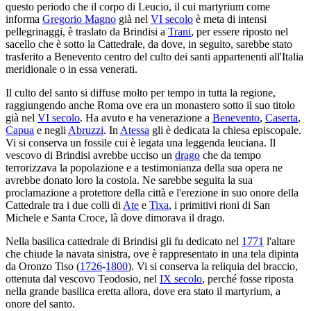
questo periodo che il corpo di Leucio, il cui martyrium come
informa
Gregorio Magno
già nel
VI secolo
è meta di intensi
pellegrinaggi, è traslato da Brindisi a
Trani
, per essere riposto nel
sacello che è sotto la Cattedrale, da dove, in seguito, sarebbe stato
trasferito a Benevento centro del culto dei santi appartenenti all'Italia
meridionale o in essa venerati.
Il culto del santo si diffuse molto per tempo in tutta la regione,
raggiungendo anche Roma ove era un monastero sotto il suo titolo
già nel
VI secolo
. Ha avuto e ha venerazione a
Benevento
,
Caserta
,
Capua
e negli
Abruzzi
. In
Atessa
gli è dedicata la chiesa episcopale.
Vi si conserva un fossile cui è legata una leggenda leuciana. Il
vescovo di Brindisi avrebbe ucciso un
drago
che da tempo
terrorizzava la popolazione e a testimonianza della sua opera ne
avrebbe donato loro la costola. Ne sarebbe seguita la sua
proclamazione a protettore della città e l'erezione in suo onore della
Cattedrale tra i due colli di
Ate
e
Tixa
, i primitivi rioni di San
Michele e Santa Croce, là dove dimorava il drago.
Nella basilica cattedrale di Brindisi gli fu dedicato nel
1771
l'altare
che chiude la navata sinistra, ove è rappresentato in una tela dipinta
da Oronzo Tiso (
1726
-
1800
). Vi si conserva la reliquia del braccio,
ottenuta dal vescovo Teodosio, nel
IX secolo
, perché fosse riposta
nella grande basilica eretta allora, dove era stato il martyrium, a
onore del santo.