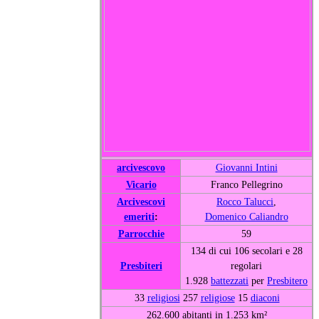
arcivescovo
Giovanni Intini
Vicario
Franco Pellegrino
Arcivescovi
Rocco Talucci
,
emeriti
:
Domenico Caliandro
Parrocchie
59
134 di cui 106 secolari e 28
Presbiteri
regolari
1.928
battezzati
per
Presbitero
33
religiosi
257
religiose
15
diaconi
262.600 abitanti in 1.253 km²