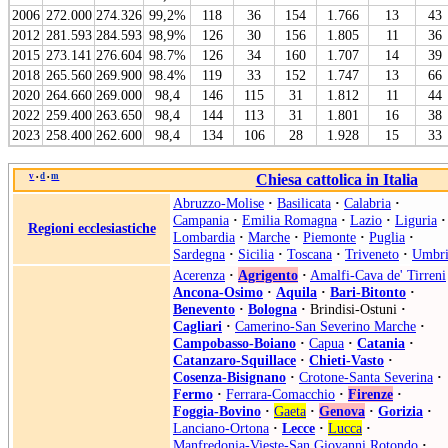
2006
272.000
274.326
99,2%
118
36
154
1.766
13
43
2012
281.593
284.593
98,9%
126
30
156
1.805
11
36
2015
273.141
276.604
98.7%
126
34
160
1.707
14
39
2018
265.560
269.900
98.4%
119
33
152
1.747
13
66
2020
264.660
269.000
98,4
146
115
31
1.812
11
44
2022
259.400
263.650
98,4
144
113
31
1.801
16
38
2023
258.400
262.600
98,4
134
106
28
1.928
15
33
v
d
m
Chiesa cattolica in Italia
•
•
Abruzzo-Molise
·
Basilicata
·
Calabria
·
Campania
·
Emilia Romagna
·
Lazio
·
Liguria
·
Regioni ecclesiastiche
Lombardia
·
Marche
·
Piemonte
·
Puglia
·
Sardegna
·
Sicilia
·
Toscana
·
Triveneto
·
Umbri
Acerenza
·
Agrigento
·
Amalfi-Cava de' Tirreni
Ancona-Osimo
·
Aquila
·
Bari-Bitonto
·
Benevento
·
Bologna
·
Brindisi-Ostuni
·
Cagliari
·
Camerino-San Severino Marche
·
Campobasso-Boiano
·
Capua
·
Catania
·
Catanzaro-Squillace
·
Chieti-Vasto
·
Cosenza-Bisignano
·
Crotone-Santa Severina
·
Fermo
·
Ferrara-Comacchio
·
Firenze
·
Foggia-Bovino
·
Gaeta
·
Genova
·
Gorizia
·
Lanciano-Ortona
·
Lecce
·
Lucca
·
Manfredonia-Vieste-San Giovanni Rotondo
·