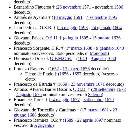
deceduto)
Bernardino Figueroa † (
26 novembre
1571
- novembre
1586
deceduto)
Andrés de Ayardis † (
10 maggio
1591
-
4 settembre
1595
deceduto)
Juan Pedrosa, O.S.B. † (
25 maggio
1598
-
24 gennaio
1604
deceduto)
Giovanni Falces,
O.S.H.
† (
4 luglio
1605
-
15 ottobre
1636
deceduto)
Francesco Sorgente,
C.R.
† (
1º marzo
1638
-
9 gennaio
1640
nominato arcivescovo, titolo personale, di
Monopoli
)
Dionisio O'Driscol,
O.F.M.Obs.
† (
1640
-
9 agosto
1650
deceduto)
Lorenzo Raynos † (
1652
-
17 marzo
1656
deceduto)
Diego de Prado † (
1656
-
1657
deceduto) (vescovo
eletto)
Francesco de Estrada † (
1659
-
23 novembre
1671
deceduto)
Alfonso Álvarez Barba Ossorio,
O.C.D.
† (
28 settembre
1673
-
4 agosto
1675
nominato arcivescovo di
Salerno
)
Emanuele Torres † (
24 maggio
1677
-
3 dicembre
1679
deceduto)
Giovanni de Torrecilla y Cardenas † (
17 marzo
1681
-
23
giugno
1688
deceduto)
Francesco Ramirez, O.P. † (
1689
-
22 aprile
1697
nominato
vescovo di
Agrigento
)