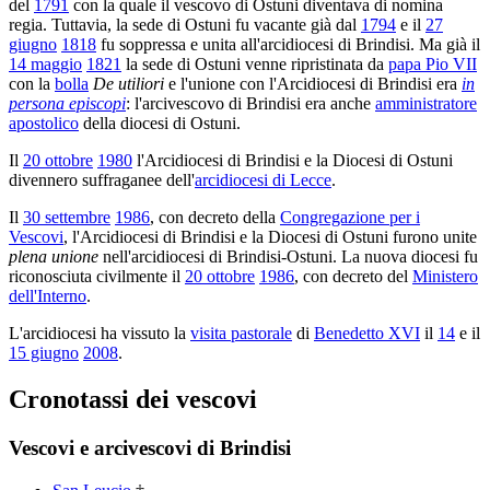
del
1791
con la quale il vescovo di Ostuni diventava di nomina
regia. Tuttavia, la sede di Ostuni fu vacante già dal
1794
e il
27
giugno
1818
fu soppressa e unita all'arcidiocesi di Brindisi. Ma già il
14 maggio
1821
la sede di Ostuni venne ripristinata da
papa Pio VII
con la
bolla
De utiliori
e l'unione con l'Arcidiocesi di Brindisi era
in
persona episcopi
: l'arcivescovo di Brindisi era anche
amministratore
apostolico
della diocesi di Ostuni.
Il
20 ottobre
1980
l'Arcidiocesi di Brindisi e la Diocesi di Ostuni
divennero suffraganee dell'
arcidiocesi di Lecce
.
Il
30 settembre
1986
, con decreto della
Congregazione per i
Vescovi
, l'Arcidiocesi di Brindisi e la Diocesi di Ostuni furono unite
plena unione
nell'arcidiocesi di Brindisi-Ostuni. La nuova diocesi fu
riconosciuta civilmente il
20 ottobre
1986
, con decreto del
Ministero
dell'Interno
.
L'arcidiocesi ha vissuto la
visita pastorale
di
Benedetto XVI
il
14
e il
15 giugno
2008
.
Cronotassi dei vescovi
Vescovi e arcivescovi di Brindisi