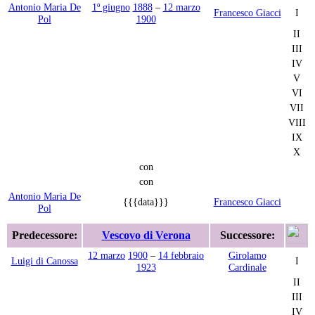
Antonio Maria De
1º giugno
1888
–
12 marzo
Francesco Giacci
I
Pol
1900
II
III
IV
V
VI
VII
VIII
IX
X
con
con
Antonio Maria De
{{{data}}}
Francesco Giacci
Pol
Predecessore:
Vescovo di Verona
Successore:
12 marzo
1900
–
14 febbraio
Girolamo
Luigi di Canossa
I
1923
Cardinale
II
III
IV