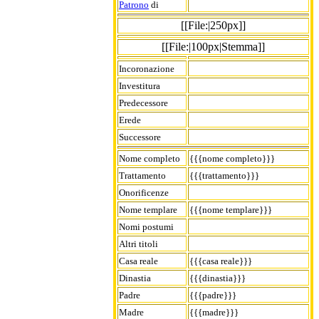
Patrono
di
[[File:|250px]]
[[File:|100px|Stemma]]
Incoronazione
Investitura
Predecessore
Erede
Successore
Nome completo
{{{nome completo}}}
Trattamento
{{{trattamento}}}
Onorificenze
Nome templare
{{{nome templare}}}
Nomi postumi
Altri titoli
Casa reale
{{{casa reale}}}
Dinastia
{{{dinastia}}}
Padre
{{{padre}}}
Madre
{{{madre}}}