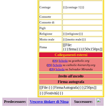
Coniuge
{{{coniuge 1}}}
Consorte
Consorte di
Figli
Religione
{{{religione}}}
Motto reale
{{{motto reale}}}
[[File:
Firma
{{{firma}}}|150x150px]]
Collegamenti esterni
(
)
Scheda
su
gcatholic.org
EN
(
)
Scheda
su
catholic-hierarchy.org
EN
(
)
Scheda
su
Salvador Miranda
EN
Invito all'ascolto
Firma autografa
[[File:{{{FirmaAutografa}}}|250px]]
{{{Festività}}}
Predecessore:
Vescovo titolare di Nissa
Successore: