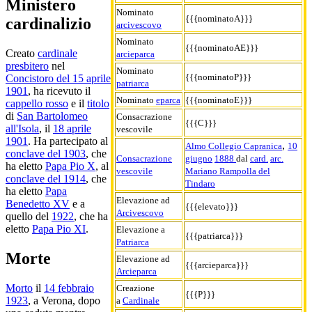
Ministero
Nominato
{{{nominatoA}}}
cardinalizio
arcivescovo
Nominato
{{{nominatoAE}}}
Creato
cardinale
arcieparca
presbitero
nel
Nominato
{{{nominatoP}}}
Concistoro del 15 aprile
patriarca
1901
, ha ricevuto il
Nominato
eparca
{{{nominatoE}}}
cappello rosso
e il
titolo
di
San Bartolomeo
Consacrazione
{{{C}}}
all'Isola
, il
18 aprile
vescovile
1901
. Ha partecipato al
,
Almo Collegio Capranica
10
conclave del 1903
, che
Consacrazione
giugno
1888
dal
card.
arc.
ha eletto
Papa Pio X
, al
vescovile
Mariano Rampolla del
conclave del 1914
, che
Tindaro
ha eletto
Papa
Elevazione ad
Benedetto XV
e a
{{{elevato}}}
Arcivescovo
quello del
1922
, che ha
eletto
Papa Pio XI
.
Elevazione a
{{{patriarca}}}
Patriarca
Morte
Elevazione ad
{{{arcieparca}}}
Arcieparca
Morto
il
14 febbraio
Creazione
{{{P}}}
1923
, a Verona, dopo
a
Cardinale