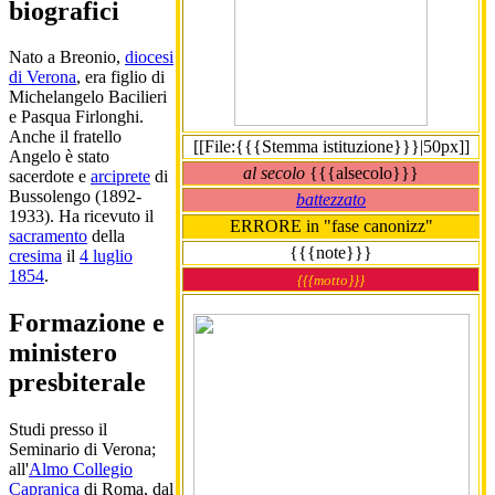
biografici
Nato a Breonio,
diocesi
di Verona
, era figlio di
Michelangelo Bacilieri
e Pasqua Firlonghi.
Anche il fratello
[[File:{{{Stemma istituzione}}}|50px]]
Angelo è stato
al secolo
{{{alsecolo}}}
sacerdote e
arciprete
di
Bussolengo (1892-
battezzato
1933). Ha ricevuto il
ERRORE in "fase canonizz"
sacramento
della
{{{note}}}
cresima
il
4 luglio
1854
.
{{{motto}}}
Formazione e
ministero
presbiterale
Studi presso il
Seminario di Verona;
all'
Almo Collegio
Capranica
di Roma, dal