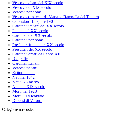
Vescovi italiani del XIX secolo
Vescovi del XIX secolo
Vescovi per nome
Vescovi consacrati da Mariano Rampolla del Tindaro
Concistoro 15 aprile 1901
Cardinali italiani del XX secolo
Italiani del XX secolo
Cardinali del XX secolo
Cardinali per nome
Presbiteri italiani del XX secolo
Presbiteri del XX secolo
Cardinali creati da Leone XIII
Biografie
Cardinali italiani
Vescovi italiani
Rettori italiani
Nati nel 1842
Nati il 28 marzo
Nati nel XIX secolo
Morti nel 1923
Morti il 14 febbraio
Diocesi di Verona
Categorie nascoste: