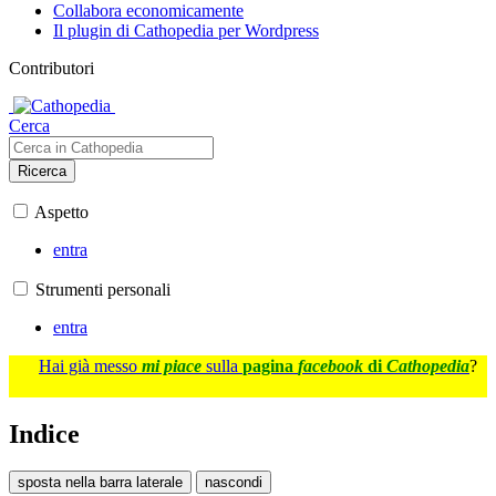
Collabora economicamente
Il plugin di Cathopedia per Wordpress
Contributori
Cerca
Ricerca
Aspetto
entra
Strumenti personali
entra
Hai già messo
mi piace
sulla
pagina
facebook
di
Cathopedia
?
Indice
sposta nella barra laterale
nascondi