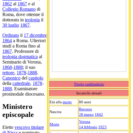
1862
al
1867
e al
Collegio Romano
di
Roma, dove ottenne il
dottorato in
teologia
il
30 luglio
1867
.
Ordinato
il
17 dicembre
1864
a Roma. Ulteriori
studi a Roma fino al
1867
. Professore di
teologia dogmatica
al
Seminario di Verona,
1868
-
1888
; il suo
rettore
,
1878
-
1888
.
Canonico
del
capitolo
della
cattedrale
,
1878
-
Titolo cardinalizio
1888
. Esaminatore
Incarichi attuali
prosinodale diocesano.
Età alla
morte
80 anni
Ministero
Breonio
Nascita
episcopale
28 marzo
1842
Verona
Morte
14 febbraio
1923
Eletto
vescovo titolare
di Nissa
e nominato