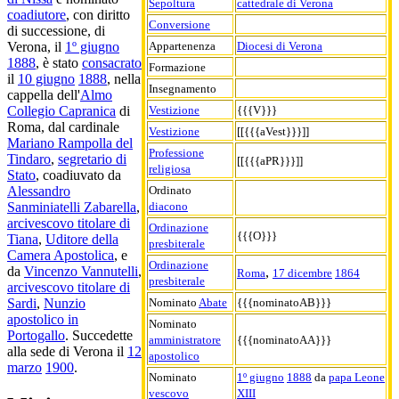
Sepoltura
cattedrale di Verona
coadiutore
, con diritto
Conversione
di successione, di
Appartenenza
Diocesi di Verona
Verona, il
1º giugno
1888
, è stato
consacrato
Formazione
il
10 giugno
1888
, nella
Insegnamento
cappella dell'
Almo
Vestizione
{{{V}}}
Collegio Capranica
di
Roma, dal cardinale
Vestizione
[[{{{aVest}}}]]
Mariano Rampolla del
Professione
Tindaro
,
segretario di
[[{{{aPR}}}]]
religiosa
Stato
, coadiuvato da
Ordinato
Alessandro
diacono
Sanminiatelli Zabarella
,
arcivescovo titolare di
Ordinazione
{{{O}}}
Tiana
,
Uditore della
presbiterale
Camera Apostolica
, e
Ordinazione
da
Vincenzo Vannutelli
,
,
Roma
17 dicembre
1864
presbiterale
arcivescovo titolare di
Nominato
Abate
{{{nominatoAB}}}
Sardi
,
Nunzio
apostolico in
Nominato
Portogallo
. Succedette
amministratore
{{{nominatoAA}}}
alla sede di Verona il
12
apostolico
marzo
1900
.
Nominato
1º giugno
1888
da
papa Leone
vescovo
XIII