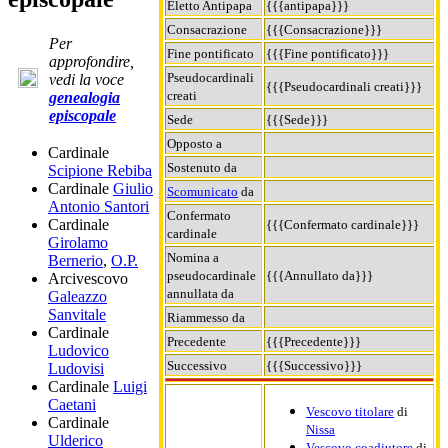
Eletto Antipapa
{{{antipapa}}}
Consacrazione
{{{Consacrazione}}}
Per
Fine pontificato
{{{Fine pontificato}}}
approfondire,
Pseudocardinali
vedi la voce
{{{Pseudocardinali creati}}}
creati
genealogia
episcopale
Sede
{{{Sede}}}
Opposto a
Cardinale
Sostenuto da
Scipione Rebiba
Cardinale
Giulio
Scomunicato
da
Antonio Santori
Confermato
Cardinale
{{{Confermato cardinale}}}
cardinale
Girolamo
Nomina a
Bernerio
,
O.P.
pseudocardinale
{{{Annullato da}}}
Arcivescovo
annullata da
Galeazzo
Sanvitale
Riammesso da
Cardinale
Precedente
{{{Precedente}}}
Ludovico
Successivo
{{{Successivo}}}
Ludovisi
Cardinale
Luigi
Caetani
Vescovo titolare
di
Cardinale
Nissa
Ulderico
Vescovo coadiutore
di