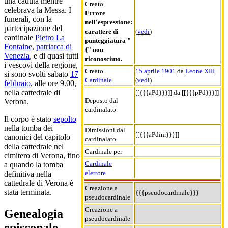
una caduta mentre
Creato
celebrava la Messa. I
Errore
funerali, con la
nell'espressione:
partecipazione del
carattere di
(
vedi
)
cardinale
Pietro La
punteggiatura "
Fontaine
,
patriarca di
{" non
Venezia
, e di quasi tutti
riconosciuto.
i vescovi della regione,
Creato
15 aprile
1901
da
Leone XIII
si sono svolti sabato
17
Cardinale
(
vedi
)
febbraio
, alle ore 9.00,
nella cattedrale di
[[{{{aPd}}}]] da [[{{{pPd}}}]]
Deposto dal
Verona.
cardinalato
Il corpo è stato
sepolto
nella tomba dei
Dimissioni dal
[[{{{aPdim}}}]]
canonici del capitolo
cardinalato
della cattedrale nel
Cardinale per
cimitero di Verona, fino
Cardinale
a quando la tomba
elettore
definitiva nella
cattedrale di Verona è
Creazione a
stata terminata.
{{{pseudocardinale}}}
pseudocardinale
Creazione a
Genealogia
pseudocardinale
episcopale