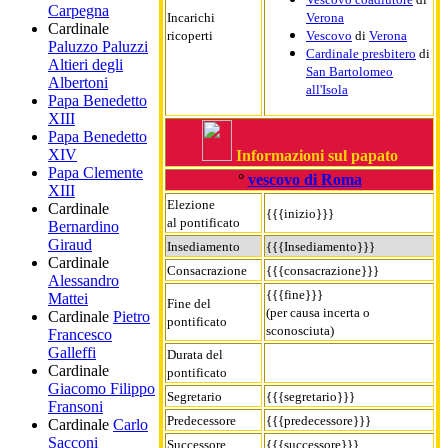
Carpegna
Incarichi
Verona
Cardinale
ricoperti
Vescovo
di
Verona
Paluzzo Paluzzi
Cardinale presbitero
di
Altieri degli
San Bartolomeo
Albertoni
all'Isola
Papa Benedetto
XIII
Papa Benedetto
XIV
Informazioni sul papato
Papa Clemente
°
vescovo di Roma
XIII
Elezione
Cardinale
{{{inizio}}}
al pontificato
Bernardino
Giraud
Insediamento
{{{Insediamento}}}
Cardinale
Consacrazione
{{{consacrazione}}}
Alessandro
{{{fine}}}
Mattei
Fine del
(per causa incerta o
Cardinale
Pietro
pontificato
sconosciuta)
Francesco
Galleffi
Durata del
Cardinale
pontificato
Giacomo Filippo
Segretario
{{{segretario}}}
Fransoni
Predecessore
{{{predecessore}}}
Cardinale
Carlo
Sacconi
Successore
{{{successore}}}