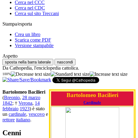
Cerca nel CCC
Cerca nel CDC
Cerca sul sito Treccani
Stampa/esporta
Crea un libro
Scarica come PDF
Versione stampabile
Aspetto
sposta nella barra laterale
nascondi
Da Cathopedia, l'enciclopedia cattolica.
100%
Bartolomeo Bacilieri
Bartolomeo Bacilieri
(
Breonio
,
28 marzo
Cardinale
1842
; †
Verona
,
14
febbraio
1923
) è stato
un
cardinale
,
vescovo
e
rettore
italiano
.
Cenni