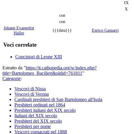
IX
X
con
con
Johann Evangelist
{{{data}}}
Enrico Gasparri
Haller
Voci correlate
Concistori di Leone XIII
Estratto da "
https://it.cathopedia.org/w/index.php?
title=Bartolomeo_Bacilieri&oldid=761811
"
Categorie
:
Vescovi di Nissa
Vescovi di Verona
Cardinali presbiteri di San Bartolomeo all'Isola
Presbiteri ordinati nel 1864
Presbiteri italiani del XIX secolo
Italiani del XIX secolo
Presbiteri del XIX secolo
Presbiteri per nome
Vescovi consacrati nel 1888