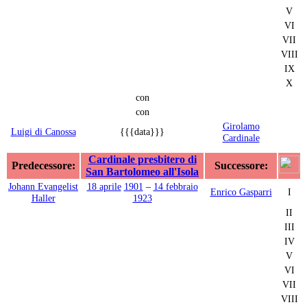
V
VI
VII
VIII
IX
X
con
con
Girolamo
Luigi di Canossa
{{{data}}}
Cardinale
Cardinale presbitero di
Predecessore:
Successore:
San Bartolomeo all'Isola
Johann Evangelist
18 aprile
1901
–
14 febbraio
Enrico Gasparri
I
Haller
1923
II
III
IV
V
VI
VII
VIII