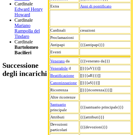
Cardinale
Extra
Anni di pontificato
Edward Henry
Howard
Cardinale
Mariano
Cardinali
creazioni
Rampolla del
Tindaro
Proclamazioni
Cardinale
Antipapi
{{{antipapi}}}
Bartolomeo
Eventi
Bacilieri
Venerato
da
{{{venerato da}}}
Successione
Venerabile
il
[[{{{aV}}}]]
degli incarichi
Beatificazione
[[{{{aB}}}]]
Canonizzazione
[[{{{aS}}}]]
Ricorrenza
[[{{{ricorrenza}}}]]
Altre ricorrenze
Santuario
{{{santuario principale}}}
principale
Attributi
{{{attributi}}}
Devozioni
{{{devozioni}}}
particolari