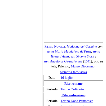
Pietro Novelli
,
Madonna del Carmine
con
santa Maria Maddalena de'Pazzi
,
santa
Teresa d'Avila
,
san Simone Stock
e
sant'Angelo di Gerusalemme
(
1641
), olio su
tela; Palermo,
Museo Diocesano
.
Memoria facoltativa
Data
16 luglio
Rito romano
Periodo
Tempo Ordinario
Rito ambrosiano
Periodo
Tempo Dopo Pentecoste