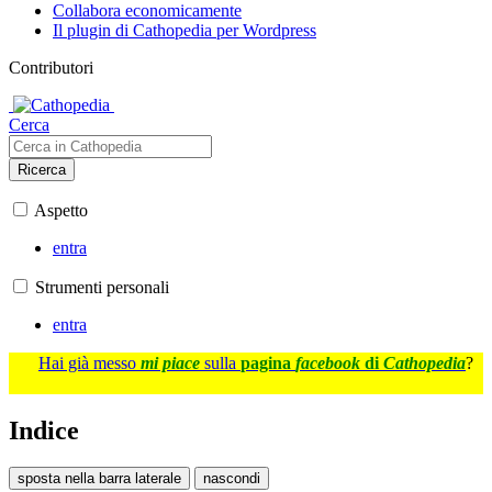
Collabora economicamente
Il plugin di Cathopedia per Wordpress
Contributori
Cerca
Ricerca
Aspetto
entra
Strumenti personali
entra
Hai già messo
mi piace
sulla
pagina
facebook
di
Cathopedia
?
Indice
sposta nella barra laterale
nascondi