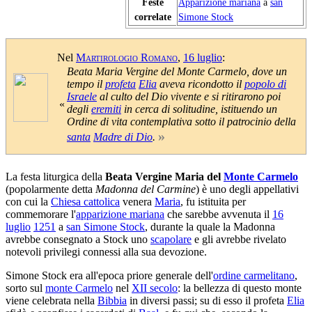
Feste
Apparizione mariana
a
san
correlate
Simone Stock
Nel
Martirologio Romano
,
16 luglio
:
Beata Maria Vergine del Monte Carmelo, dove un
tempo il
profeta
Elia
aveva ricondotto il
popolo di
Israele
al culto del Dio vivente e si ritirarono poi
«
degli
eremiti
in cerca di solitudine, istituendo un
Ordine di vita contemplativa sotto il patrocinio della
»
santa
Madre di Dio
.
La festa liturgica della
Beata Vergine Maria del
Monte Carmelo
(popolarmente detta
Madonna del Carmine
) è uno degli appellativi
con cui la
Chiesa cattolica
venera
Maria
, fu istituita per
commemorare l'
apparizione mariana
che sarebbe avvenuta il
16
luglio
1251
a
san Simone Stock
, durante la quale la Madonna
avrebbe consegnato a Stock uno
scapolare
e gli avrebbe rivelato
notevoli privilegi connessi alla sua devozione.
Simone Stock era all'epoca priore generale dell'
ordine carmelitano
,
sorto sul
monte Carmelo
nel
XII secolo
: la bellezza di questo monte
viene celebrata nella
Bibbia
in diversi passi; su di esso il profeta
Elia