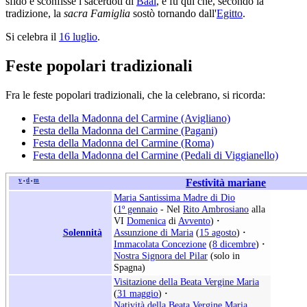
sfidò e sconfisse i sacerdoti di
Baal
, e fu qui che, secondo la
tradizione, la
sacra Famiglia
sostò tornando dall'
Egitto
.
Si celebra il
16 luglio
.
Feste popolari tradizionali
Fra le feste popolari tradizionali, che la celebrano, si ricorda:
Festa della Madonna del Carmine (Avigliano)
Festa della Madonna del Carmine (Pagani)
Festa della Madonna del Carmine (Roma)
Festa della Madonna del Carmine (Pedali di Viggianello)
v
d
m
Festività mariane
•
•
Maria Santissima Madre di Dio
(
1º gennaio
- Nel
Rito Ambrosiano
alla
VI
Domenica
di
Avvento
)
·
Solennità
Assunzione di Maria
(
15 agosto
)
·
Immacolata Concezione
(
8 dicembre
)
·
Nostra Signora del Pilar
(solo in
Spagna)
Visitazione della Beata Vergine Maria
(
31 maggio
)
·
Natività della Beata Vergine Maria