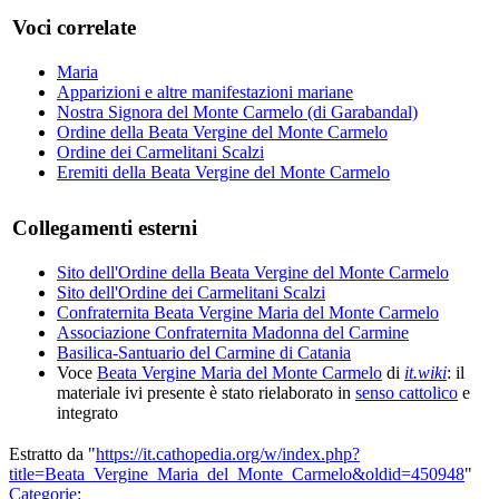
Voci correlate
Maria
Apparizioni e altre manifestazioni mariane
Nostra Signora del Monte Carmelo (di Garabandal)
Ordine della Beata Vergine del Monte Carmelo
Ordine dei Carmelitani Scalzi
Eremiti della Beata Vergine del Monte Carmelo
Collegamenti esterni
Sito dell'Ordine della Beata Vergine del Monte Carmelo
Sito dell'Ordine dei Carmelitani Scalzi
Confraternita Beata Vergine Maria del Monte Carmelo
Associazione Confraternita Madonna del Carmine
Basilica-Santuario del Carmine di Catania
Voce
Beata Vergine Maria del Monte Carmelo
di
it.wiki
: il
materiale ivi presente è stato rielaborato in
senso cattolico
e
integrato
Estratto da "
https://it.cathopedia.org/w/index.php?
title=Beata_Vergine_Maria_del_Monte_Carmelo&oldid=450948
"
Categorie
: