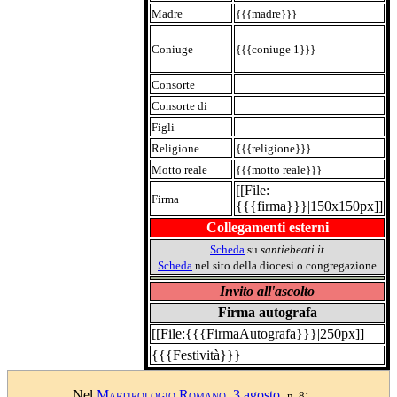
Madre
{{{madre}}}
Coniuge
{{{coniuge 1}}}
Consorte
Consorte di
Figli
Religione
{{{religione}}}
Motto reale
{{{motto reale}}}
[[File:
Firma
{{{firma}}}|150x150px]]
Collegamenti esterni
Scheda
su
santiebeati.it
Scheda
nel sito della diocesi o congregazione
Invito all'ascolto
Firma autografa
[[File:{{{FirmaAutografa}}}|250px]]
{{{Festività}}}
Nel
Martirologio Romano
,
3 agosto
,
:
n. 8