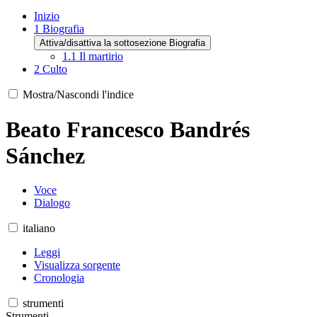
Inizio
1
Biografia
Attiva/disattiva la sottosezione Biografia
1.1
Il martirio
2
Culto
Mostra/Nascondi l'indice
Beato Francesco Bandrés
Sánchez
Voce
Dialogo
italiano
Leggi
Visualizza sorgente
Cronologia
strumenti
Strumenti