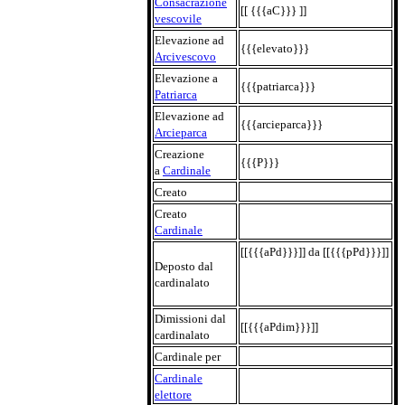
Consacrazione
[[ {{{aC}}} ]]
vescovile
Elevazione ad
{{{elevato}}}
Arcivescovo
Elevazione a
{{{patriarca}}}
Patriarca
Elevazione ad
{{{arcieparca}}}
Arcieparca
Creazione
{{{P}}}
a
Cardinale
Creato
Creato
Cardinale
[[{{{aPd}}}]] da [[{{{pPd}}}]]
Deposto dal
cardinalato
Dimissioni dal
[[{{{aPdim}}}]]
cardinalato
Cardinale per
Cardinale
elettore