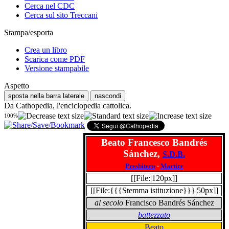
Cerca nel CDC
Cerca sul sito Treccani
Stampa/esporta
Crea un libro
Scarica come PDF
Versione stampabile
Aspetto
sposta nella barra laterale
nascondi
Da Cathopedia, l'enciclopedia cattolica.
100%
Beato Francesco Bandrés
Sánchez,
S.D.B.
Presbitero
·
Martire
[[File:|120px]]
[[File:{{{Stemma istituzione}}}|50px]]
al secolo
Francisco Bandrés Sánchez
battezzato
Beato