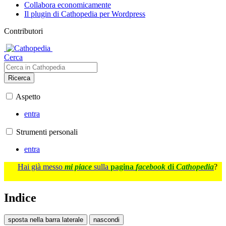
Collabora economicamente
Il plugin di Cathopedia per Wordpress
Contributori
Cerca
Ricerca
Aspetto
entra
Strumenti personali
entra
Hai già messo
mi piace
sulla
pagina
facebook
di
Cathopedia
?
Indice
sposta nella barra laterale
nascondi