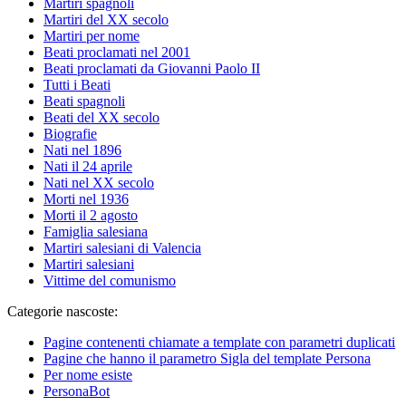
Martiri spagnoli
Martiri del XX secolo
Martiri per nome
Beati proclamati nel 2001
Beati proclamati da Giovanni Paolo II
Tutti i Beati
Beati spagnoli
Beati del XX secolo
Biografie
Nati nel 1896
Nati il 24 aprile
Nati nel XX secolo
Morti nel 1936
Morti il 2 agosto
Famiglia salesiana
Martiri salesiani di Valencia
Martiri salesiani
Vittime del comunismo
Categorie nascoste:
Pagine contenenti chiamate a template con parametri duplicati
Pagine che hanno il parametro Sigla del template Persona
Per nome esiste
PersonaBot