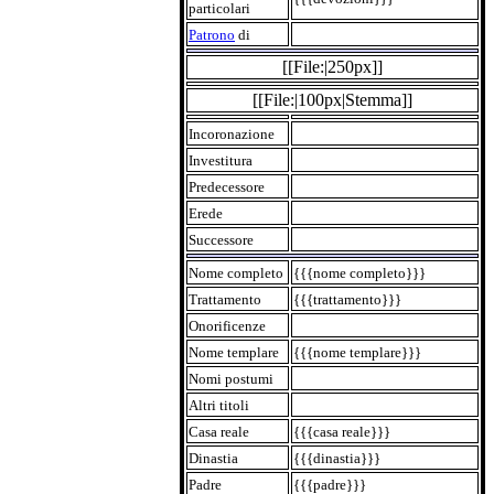
particolari
Patrono
di
[[File:|250px]]
[[File:|100px|Stemma]]
Incoronazione
Investitura
Predecessore
Erede
Successore
Nome completo
{{{nome completo}}}
Trattamento
{{{trattamento}}}
Onorificenze
Nome templare
{{{nome templare}}}
Nomi postumi
Altri titoli
Casa reale
{{{casa reale}}}
Dinastia
{{{dinastia}}}
Padre
{{{padre}}}