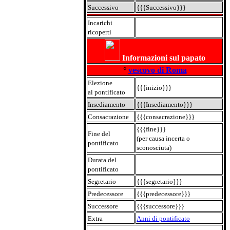
Successivo
{{{Successivo}}}
Incarichi
ricoperti
Informazioni sul papato
°
vescovo di Roma
Elezione
{{{inizio}}}
al pontificato
Insediamento
{{{Insediamento}}}
Consacrazione
{{{consacrazione}}}
{{{fine}}}
Fine del
(per causa incerta o
pontificato
sconosciuta)
Durata del
pontificato
Segretario
{{{segretario}}}
Predecessore
{{{predecessore}}}
Successore
{{{successore}}}
Extra
Anni di pontificato