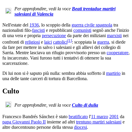
Per approfondire, vedi la voce
Beati trentadue martiri
salesiani di Valencia
Nell'estate del
1936
, lo scoppio della
guerra civile spagnola
tra
nazionalisti filo-
fascisti
e repubblicani
comunisti
segnò anche l'inizio
di una vera e propria
persecuzione
da parte dei miliziani
marxisti
nei
[
1
]
confronti di
religiosi
e
laici
cattolici
: scoppiata la
guerra
, si diede
da fare per mettere in salvo i salesiani e gli allievi del collegio di
Sarria. Mentre lasciava un rifugio provvisorio presso un
cooperatore
,
fu incarcerato. Vani furono tutti i tentativi di ottenere la sua
scarcerazione.
Di lui non si è saputo più nulla: sembra abbia sofferto il
martirio
in
una delle tante carceri di tortura di Barcellona.
Culto
Per approfondire, vedi la voce
Culto di dulia
Francesco Bandrés Sánchez è stato
beatificato
l'
11 marzo
2001
da
papa Giovanni Paolo II
insieme ad altri
trentuno martiri salesiani
e
altre duecentouno persone della stessa
diocesi
.