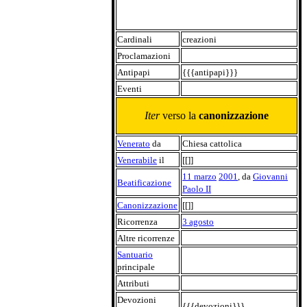
Cardinali
creazioni
Proclamazioni
Antipapi
{{{antipapi}}}
Eventi
Iter
verso la
canonizzazione
Venerato
da
Chiesa cattolica
Venerabile
il
[[]]
11 marzo
2001
, da
Giovanni
Beatificazione
Paolo II
Canonizzazione
[[]]
Ricorrenza
3 agosto
Altre ricorrenze
Santuario
principale
Attributi
Devozioni
{{{devozioni}}}