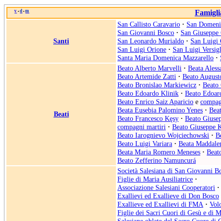
v
d
m
Famigli
•
•
San Callisto Caravario
·
San Domeni
San Giovanni Bosco
·
San Giuseppe 
Santi
San Leonardo Murialdo
·
San Luigi 
San Luigi Orione
·
San Luigi Versigl
Santa Maria Domenica Mazzarello
·
Beato Alberto Marvelli
·
Beata Aless
Beato Artemide Zatti
·
Beato August
Beato Bronislao Markiewicz
·
Beato 
Beato Edoardo Klinik
·
Beato Edoar
Beato Enrico Saiz Aparicio
e
compag
Beata Eusebia Palomino Yenes
·
Beat
Beati
Beato Francesco Kęsy
·
Beato Giuse
compagni martiri
·
Beato Giuseppe 
Beato Iarognievo Wojciechowski
·
B
Beato Luigi Variara
·
Beata Maddale
Beata Maria Romero Meneses
·
Beat
Beato Zefferino Namuncurá
Società Salesiana di San Giovanni B
Figlie di Maria Ausiliatrice
·
Associazione Salesiani Cooperatori
·
Exallievi ed Exallieve di Don Bosco
Exallieve ed Exallievi di FMA
·
Vol
Figlie dei Sacri Cuori di Gesù e di M
Salesiane oblate del Sacro Cuore di 