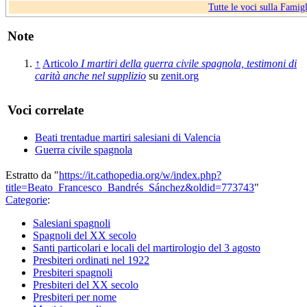
Tutte le voci sulla Famigl
Note
↑
Articolo
I martiri della guerra civile spagnola, testimoni di
carità anche nel supplizio
su
zenit.org
Voci correlate
Beati trentadue martiri salesiani di Valencia
Guerra civile spagnola
Estratto da "
https://it.cathopedia.org/w/index.php?
title=Beato_Francesco_Bandrés_Sánchez&oldid=773743
"
Categorie
:
Salesiani spagnoli
Spagnoli del XX secolo
Santi particolari e locali del martirologio del 3 agosto
Presbiteri ordinati nel 1922
Presbiteri spagnoli
Presbiteri del XX secolo
Presbiteri per nome