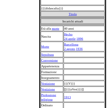
{{{didascalia}}}
Titolo
Incarichi attuali
Età alla
morte
40 anni
Hecho
Nascita
24 aprile
1896
Barcellona
Morte
2 agosto
1936
Sepoltura
Conversione
Appartenenza
Formazione
Insegnamento
Vestizione
{{{V}}}
Vestizione
[[{{{aVest}}}]]
Professione
1913
religiosa
Ordinato