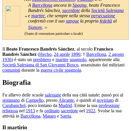
A
Barcellona
ancora in
Spagna
, beato Francesco
Bandrés Sánchez,
sacerdote
della
Società Salesiana
e
martire
, che sempre nella stessa
persecuzione
«
confermò con il suo
sangue
la propria
fedeltà
al
»
Signore
.
(
)
Santo di venerazione particolare o locale
Il
Beato Francesco Bandrés Sánchez
, al secolo
Francisco
Bandrés Sánchez
(
Hecho
,
24 aprile
1896
; †
Barcellona
,
2 agosto
1936
) è stato un
presbitero
e
martire
spagnolo
, appartenente alla
Società Salesiana di San Giovanni Bosco
, assassinato dai miliziani
comunisti
durante la
guerra civile spagnola
.
Biografia
Fu allievo delle scuole
salesiane
della sua città natale; passò poi al
seminano
di
Campello
, presso
Alicante
, e quindi al
noviziato
di
Carabanchel
, poco lontano da
Madrid
. Emise la sua
professione
religiosa
nel
1913
e fu
ordinato
sacerdote
nel
1922
. Svolse la sua
attività in
Barcellona
,
Mataro
e
Sarria
.
Il martirio