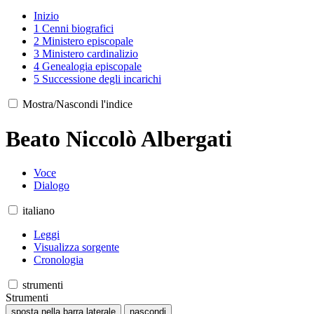
Inizio
1
Cenni biografici
2
Ministero episcopale
3
Ministero cardinalizio
4
Genealogia episcopale
5
Successione degli incarichi
Mostra/Nascondi l'indice
Beato Niccolò Albergati
Voce
Dialogo
italiano
Leggi
Visualizza sorgente
Cronologia
strumenti
Strumenti
sposta nella barra laterale
nascondi