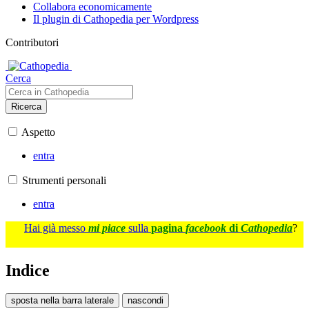
Collabora economicamente
Il plugin di Cathopedia per Wordpress
Contributori
Cerca
Ricerca
Aspetto
entra
Strumenti personali
entra
Hai già messo
mi piace
sulla
pagina
facebook
di
Cathopedia
?
Indice
sposta nella barra laterale
nascondi