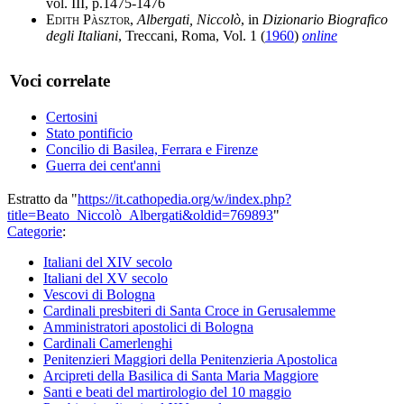
vol. III, p.1475-1476
Edith Pàsztor
,
Albergati, Niccolò
, in
Dizionario Biografico
degli Italiani
, Treccani, Roma, Vol. 1 (
1960
)
online
Voci correlate
Certosini
Stato pontificio
Concilio di Basilea, Ferrara e Firenze
Guerra dei cent'anni
Estratto da "
https://it.cathopedia.org/w/index.php?
title=Beato_Niccolò_Albergati&oldid=769893
"
Categorie
:
Italiani del XIV secolo
Italiani del XV secolo
Vescovi di Bologna
Cardinali presbiteri di Santa Croce in Gerusalemme
Amministratori apostolici di Bologna
Cardinali Camerlenghi
Penitenzieri Maggiori della Penitenzieria Apostolica
Arcipreti della Basilica di Santa Maria Maggiore
Santi e beati del martirologio del 10 maggio