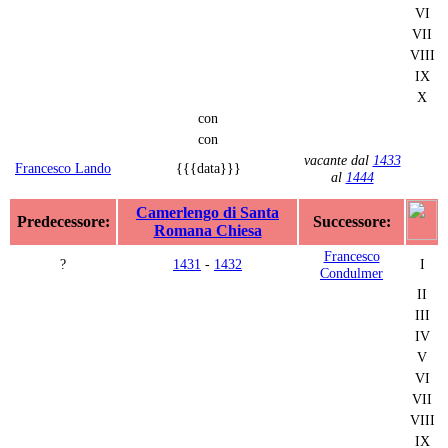
VI
VII
VIII
IX
X
con
con
vacante dal
1433
Francesco Lando
{{{data}}}
al
1444
Camerlengo di Santa
Predecessore:
Successore:
Romana Chiesa
Francesco
?
1431
-
1432
I
Condulmer
II
III
IV
V
VI
VII
VIII
IX