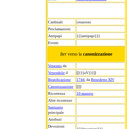
Cardinali
creazioni
Proclamazioni
Antipapi
{{{antipapi}}}
Eventi
Iter
verso la
canonizzazione
Venerato
da
Venerabile
il
[[{{{aV}}}]]
Beatificazione
1744
, da
Benedetto XIV
Canonizzazione
[[]]
Ricorrenza
10 maggio
Altre ricorrenze
Santuario
principale
Attributi
Devozioni
{{{devozioni}}}