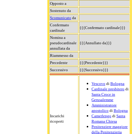
Opposto a
Sostenuto da
Scomunicato
da
Confermato
{{{Confermato cardinale}}}
cardinale
Nomina a
pseudocardinale
{{{Annullato da}}}
annullata da
Riammesso da
Precedente
{{{Precedente}}}
Successivo
{{{Successivo}}}
Vescovo
di
Bologna
Cardinale presbitero
di
Santa Croce in
Gerusalemme
Amministratore
apostolico
di
Bologna
Incarichi
Camerlengo
di
Santa
ricoperti
Romana Chiesa
Penitenziere maggiore
della Penitenzieria