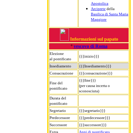
Apostolica
Arciprete
della
Basilica di Santa Maria
Maggiore
Informazioni sul papato
°
vescovo di Roma
Elezione
{{{inizio}}}
al pontificato
Insediamento
{{{Insediamento}}}
Consacrazione
{{{consacrazione}}}
{{{fine}}}
Fine del
(per causa incerta o
pontificato
sconosciuta)
Durata del
pontificato
Segretario
{{{segretario}}}
Predecessore
{{{predecessore}}}
Successore
{{{successore}}}
Extra
Anni di pontificato