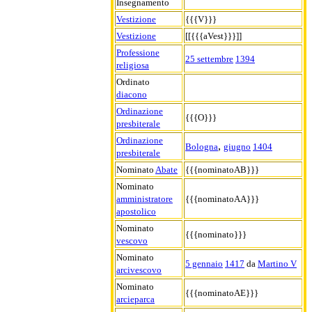
Insegnamento
Vestizione
{{{V}}}
Vestizione
[[{{{aVest}}}]]
Professione
25 settembre
1394
religiosa
Ordinato
diacono
Ordinazione
{{{O}}}
presbiterale
Ordinazione
,
Bologna
giugno
1404
presbiterale
Nominato
Abate
{{{nominatoAB}}}
Nominato
amministratore
{{{nominatoAA}}}
apostolico
Nominato
{{{nominato}}}
vescovo
Nominato
5 gennaio
1417
da
Martino V
arcivescovo
Nominato
{{{nominatoAE}}}
arcieparca