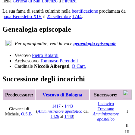
nella
Certosa di San Lorenzo
a
Firenze
.
La sua fama di santità culminò nella
beatificazione
proclamata da
papa Benedetto XIV
il
25 settembre
1744
.
Genealogia episcopale
Per approfondire, vedi la voce
genealogia episcopale
Vescovo
Pietro Bolardi
Arcivescovo
Tommaso Perendoli
Cardinale
Niccolò Albergati
,
O.Cart.
Successione degli incarichi
Predecessore:
Vescovo di Bologna
Successore:
Ludovico
1417
-
1443
Giovanni di
Trevisano
(
Amministratore apostolico
dal
I
Michele,
O.S.B.
Amministratore
1426
al
1440
)
apostolico
II
III