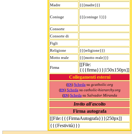
Madre
{{{madre}}}
Coniuge
{{{coniuge 1}}}
Consorte
Consorte di
Figli
Religione
{{{religione}}}
Motto reale
{{{motto reale}}}
[[File:
Firma
{{{firma}}}|150x150px]]
Collegamenti esterni
(
)
Scheda
su
gcatholic.org
EN
(
)
Scheda
su
catholic-hierarchy.org
EN
(
)
Scheda
su
Salvador Miranda
EN
Invito all'ascolto
Firma autografa
[[File:{{{FirmaAutografa}}}|250px]]
{{{Festività}}}