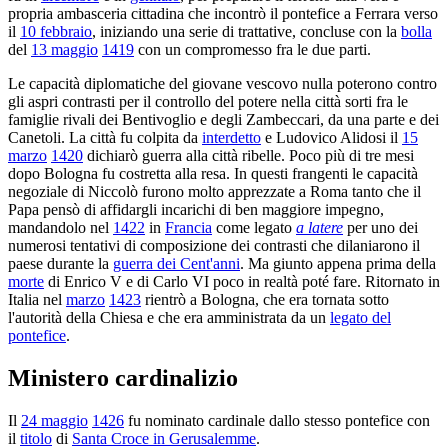
propria ambasceria cittadina che incontrò il pontefice a Ferrara verso
il
10 febbraio
, iniziando una serie di trattative, concluse con la
bolla
del
13 maggio
1419
con un compromesso fra le due parti.
Le capacità diplomatiche del giovane vescovo nulla poterono contro
gli aspri contrasti per il controllo del potere nella città sorti fra le
famiglie rivali dei Bentivoglio e degli Zambeccari, da una parte e dei
Canetoli. La città fu colpita da
interdetto
e Ludovico Alidosi il
15
marzo
1420
dichiarò guerra alla città ribelle. Poco più di tre mesi
dopo Bologna fu costretta alla resa. In questi frangenti le capacità
negoziale di Niccolò furono molto apprezzate a Roma tanto che il
Papa pensò di affidargli incarichi di ben maggiore impegno,
mandandolo nel
1422
in
Francia
come legato
a latere
per uno dei
numerosi tentativi di composizione dei contrasti che dilaniarono il
paese durante la
guerra dei Cent'anni
. Ma giunto appena prima della
morte
di Enrico V e di Carlo VI poco in realtà poté fare. Ritornato in
Italia nel
marzo
1423
rientrò a Bologna, che era tornata sotto
l'autorità della Chiesa e che era amministrata da un
legato del
pontefice
.
Ministero cardinalizio
Il
24 maggio
1426
fu nominato cardinale dallo stesso pontefice con
il
titolo
di
Santa Croce in Gerusalemme
.