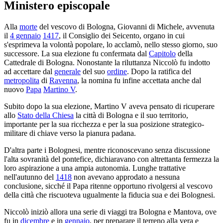
Ministero episcopale
Alla
morte
del vescovo di Bologna, Giovanni di Michele, avvenuta
il
4 gennaio
1417
, il Consiglio dei Seicento, organo in cui
s'esprimeva la volontà popolare, lo acclamò, nello stesso giorno, suo
successore. La sua elezione fu confermata dal
Capitolo
della
Cattedrale di Bologna. Nonostante la riluttanza Niccolò fu indotto
ad accettare dal
generale
del suo
ordine
. Dopo la ratifica del
metropolita
di
Ravenna
, la nomina fu infine accettata anche dal
nuovo
Papa
Martino V
.
Subito dopo la sua elezione, Martino V aveva pensato di ricuperare
allo
Stato della Chiesa
la città di Bologna e il suo territorio,
importante per la sua ricchezza e per la sua posizione strategico-
militare di chiave verso la pianura padana.
D'altra parte i Bolognesi, mentre riconoscevano senza discussione
l'alta sovranità del pontefice, dichiaravano con altrettanta fermezza la
loro aspirazione a una ampia autonomia. Lunghe trattative
nell'autunno del
1418
non avevano approdato a nessuna
conclusione, sicché il Papa ritenne opportuno rivolgersi al vescovo
della città che riscuoteva ugualmente la fiducia sua e dei Bolognesi.
Niccolò iniziò allora una serie di viaggi tra Bologna e Mantova, ove
fu in
dicembre
e in
gennaio
, per preparare il terreno alla vera e