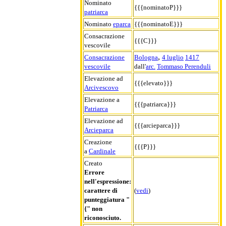
Nominato
{{{nominatoP}}}
patriarca
Nominato
eparca
{{{nominatoE}}}
Consacrazione
{{{C}}}
vescovile
,
Consacrazione
Bologna
4 luglio
1417
vescovile
dall'
arc.
Tommaso Perenduli
Elevazione ad
{{{elevato}}}
Arcivescovo
Elevazione a
{{{patriarca}}}
Patriarca
Elevazione ad
{{{arcieparca}}}
Arcieparca
Creazione
{{{P}}}
a
Cardinale
Creato
Errore
nell'espressione:
carattere di
(
vedi
)
punteggiatura "
{" non
riconosciuto.