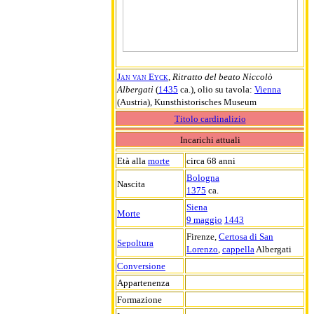
Jan van Eyck
,
Ritratto del beato Niccolò
Albergati
(
1435
ca.), olio su tavola:
Vienna
(Austria), Kunsthistorisches Museum
Titolo cardinalizio
Incarichi attuali
Età alla
morte
circa 68 anni
Bologna
Nascita
1375
ca.
Siena
Morte
9 maggio
1443
Firenze,
Certosa di San
Sepoltura
Lorenzo
,
cappella
Albergati
Conversione
Appartenenza
Formazione