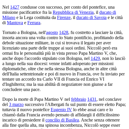
Nel
1427
condusse con successo, per conto del pontefice, una
missione pacificatrice fra la
Repubblica di Venezia
, il
ducato di
Milano
e la Lega costituita da
Firenze
, il
ducato di Savoia
e le città
di
Mantova
e
Ferrara
.
Tornato a Bologna, nell'
agosto
1428
, fu costretto a lasciare la città,
insorta ancora una volta contro lo Stato pontificio, profittando della
debole situazione militare, in cui si trovava il legato per aver
licenziato una parte delle truppe ai suoi ordini. Niccolò però era
ormai fra le personalità più in vista presso Papa Martino V, che,
anche dopo l'accordo stipulato con Bologna, nel
1429
, non lo lasciò
a lungo nella sua diocesi: venne infatti adoperato per missioni
diplomatiche, oltre che nella stessa Bologna, anche in altre città
dell'Italia settentrionale e poi di nuovo in Francia, ove fu inviato per
tentare un accordo tra Carlo VII di Francia ed Enrico VI
d'Inghilterra; ma la sua abilità di negoziatore non giunse a far
concludere una pace.
Dopo la morte di Papa Martino V nel
febbraio
1431
, nel conclave
del
3 marzo
successivo l'Albergati fu sul punto di essere eletto Papa;
tuttavia il nuovo pontefice
Eugenio IV
lo ebbe assai caro e lo
chiamò dalla Francia avendo pensato di affidargli il difficilissimo
incarico di presiedere il
concilio di Basilea
. Anche senza ottenere
alla fine quella alta, ma spinosa incombenza, Niccolò seppe esser