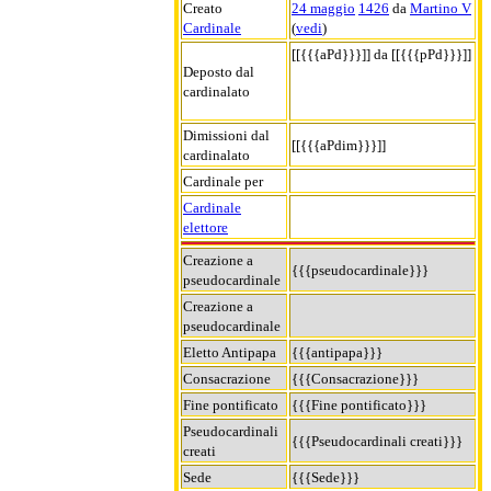
Creato
24 maggio
1426
da
Martino V
Cardinale
(
vedi
)
[[{{{aPd}}}]] da [[{{{pPd}}}]]
Deposto dal
cardinalato
Dimissioni dal
[[{{{aPdim}}}]]
cardinalato
Cardinale per
Cardinale
elettore
Creazione a
{{{pseudocardinale}}}
pseudocardinale
Creazione a
pseudocardinale
Eletto Antipapa
{{{antipapa}}}
Consacrazione
{{{Consacrazione}}}
Fine pontificato
{{{Fine pontificato}}}
Pseudocardinali
{{{Pseudocardinali creati}}}
creati
Sede
{{{Sede}}}