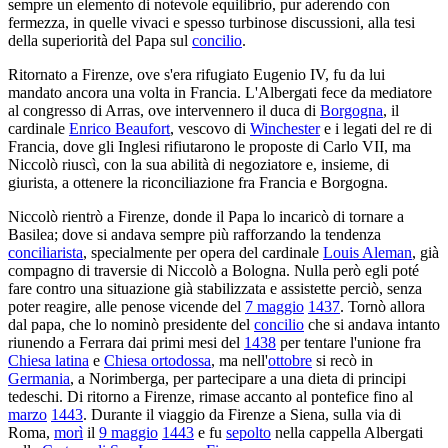
sempre un elemento di notevole equilibrio, pur aderendo con
fermezza, in quelle vivaci e spesso turbinose discussioni, alla tesi
della superiorità del Papa sul
concilio
.
Ritornato a Firenze, ove s'era rifugiato Eugenio IV, fu da lui
mandato ancora una volta in Francia. L'Albergati fece da mediatore
al congresso di Arras, ove intervennero il duca di
Borgogna
, il
cardinale
Enrico Beaufort
, vescovo di
Winchester
e i legati del re di
Francia, dove gli Inglesi rifiutarono le proposte di Carlo VII, ma
Niccolò riuscì, con la sua abilità di negoziatore e, insieme, di
giurista, a ottenere la riconciliazione fra Francia e Borgogna.
Niccolò rientrò a Firenze, donde il Papa lo incaricò di tornare a
Basilea; dove si andava sempre più rafforzando la tendenza
conciliarista
, specialmente per opera del cardinale
Louis Aleman
, già
compagno di traversie di Niccolò a Bologna. Nulla però egli poté
fare contro una situazione già stabilizzata e assistette perciò, senza
poter reagire, alle penose vicende del
7 maggio
1437
. Tornò allora
dal papa, che lo nominò presidente del
concilio
che si andava intanto
riunendo a Ferrara dai primi mesi del
1438
per tentare l'unione fra
Chiesa latina
e
Chiesa ortodossa
, ma nell'
ottobre
si recò in
Germania
, a Norimberga, per partecipare a una dieta di principi
tedeschi. Di ritorno a Firenze, rimase accanto al pontefice fino al
marzo
1443
. Durante il viaggio da Firenze a Siena, sulla via di
Roma,
morì
il
9 maggio
1443
e fu
sepolto
nella cappella Albergati