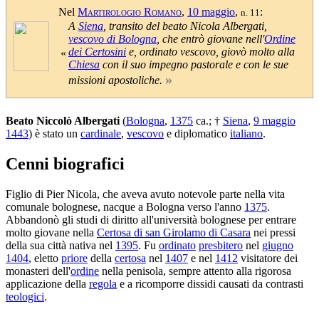
Nel
Martirologio Romano
,
10 maggio
,
:
n. 11
A
Siena
, transito del beato Nicola Albergati,
vescovo di Bologna
, che entrò giovane nell'
Ordine
dei Certosini
e, ordinato vescovo, giovò molto alla
«
Chiesa
con il suo impegno pastorale e con le sue
»
missioni apostoliche.
Beato Niccolò Albergati
(
Bologna
,
1375
ca.; †
Siena
,
9 maggio
1443
) è stato un
cardinale
,
vescovo
e diplomatico
italiano
.
Cenni biografici
Figlio di Pier Nicola, che aveva avuto notevole parte nella vita
comunale bolognese, nacque a Bologna verso l'anno
1375
.
Abbandonò gli studi di diritto all'università bolognese per entrare
molto giovane nella
Certosa di san Girolamo di Casara
nei pressi
della sua città nativa nel
1395
. Fu
ordinato
presbitero
nel
giugno
1404
, eletto
priore
della
certosa
nel
1407
e nel
1412
visitatore dei
monasteri dell'
ordine
nella penisola, sempre attento alla rigorosa
applicazione della
regola
e a ricomporre dissidi causati da contrasti
teologici
.