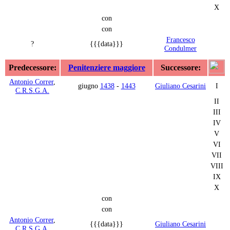
X
con
con
Francesco
?
{{{data}}}
Condulmer
Predecessore:
Penitenziere maggiore
Successore:
Antonio Correr
,
giugno
1438
-
1443
Giuliano Cesarini
I
C.R.S.G.A.
II
III
IV
V
VI
VII
VIII
IX
X
con
con
Antonio Correr
,
{{{data}}}
Giuliano Cesarini
C.R.S.G.A.