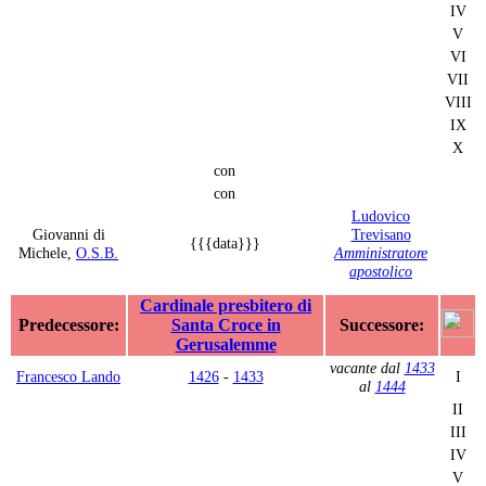
IV
V
VI
VII
VIII
IX
X
con
con
Ludovico
Giovanni di
Trevisano
{{{data}}}
Michele,
O.S.B.
Amministratore
apostolico
Cardinale presbitero di
Predecessore:
Santa Croce in
Successore:
Gerusalemme
vacante dal
1433
Francesco Lando
1426
-
1433
I
al
1444
II
III
IV
V