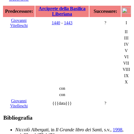
Arciprete della Basilica
Predecessore:
Successore:
Liberiana
Giovanni
1440
-
1443
?
I
Vitelleschi
II
III
IV
V
VI
VII
VIII
IX
X
con
con
Giovanni
{{{data}}}
?
Vitelleschi
Bibliografia
Niccolò Albergati
, in
Il Grande libro dei Santi
, s.v.,
1998
,