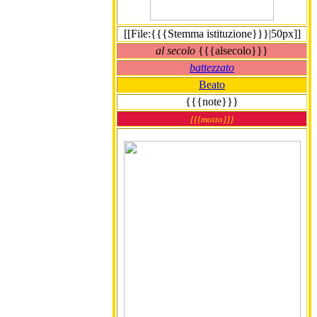
[[File:{{{Stemma istituzione}}}|50px]]
al secolo
{{{alsecolo}}}
battezzato
Beato
{{{note}}}
{{{motto}}}