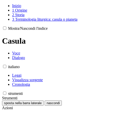
Inizio
1
Origine
2
Storia
3
Terminologia liturgica: casula o pianeta
Mostra/Nascondi l'indice
Casula
Voce
Dialogo
italiano
Leggi
Visualizza sorgente
Cronologia
strumenti
Strumenti
sposta nella barra laterale
nascondi
Azioni