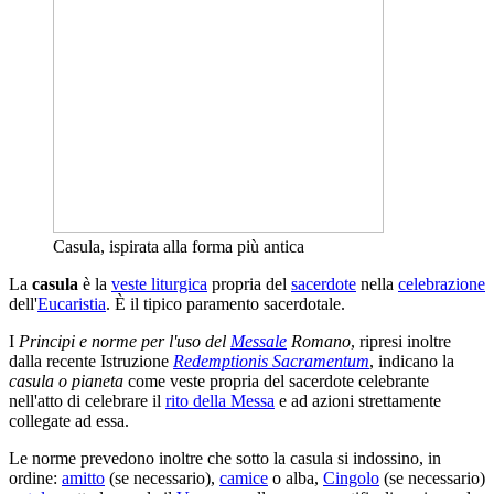
Casula, ispirata alla forma più antica
La
casula
è la
veste liturgica
propria del
sacerdote
nella
celebrazione
dell'
Eucaristia
. È il tipico paramento sacerdotale.
I
Principi e norme per l'uso del
Messale
Romano
, ripresi inoltre
dalla recente Istruzione
Redemptionis Sacramentum
, indicano la
casula o pianeta
come veste propria del sacerdote celebrante
nell'atto di celebrare il
rito della Messa
e ad azioni strettamente
collegate ad essa.
Le norme prevedono inoltre che sotto la casula si indossino, in
ordine:
amitto
(se necessario),
camice
o alba,
Cingolo
(se necessario)