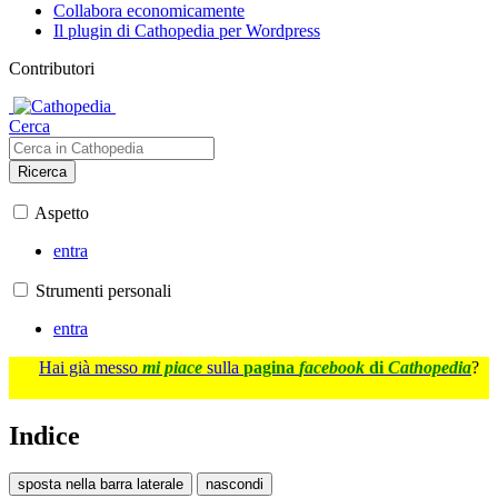
Collabora economicamente
Il plugin di Cathopedia per Wordpress
Contributori
Cerca
Ricerca
Aspetto
entra
Strumenti personali
entra
Hai già messo
mi piace
sulla
pagina
facebook
di
Cathopedia
?
Indice
sposta nella barra laterale
nascondi