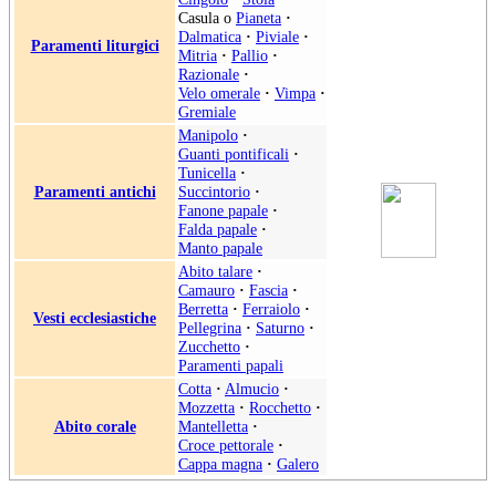
Casula
o
Pianeta
·
Dalmatica
·
Piviale
·
Paramenti liturgici
Mitria
·
Pallio
·
Razionale
·
Velo omerale
·
Vimpa
·
Gremiale
Manipolo
·
Guanti pontificali
·
Tunicella
·
Paramenti antichi
Succintorio
·
Fanone papale
·
Falda papale
·
Manto papale
Abito talare
·
Camauro
·
Fascia
·
Berretta
·
Ferraiolo
·
Vesti ecclesiastiche
Pellegrina
·
Saturno
·
Zucchetto
·
Paramenti papali
Cotta
·
Almucio
·
Mozzetta
·
Rocchetto
·
Abito corale
Mantelletta
·
Croce pettorale
·
Cappa magna
·
Galero