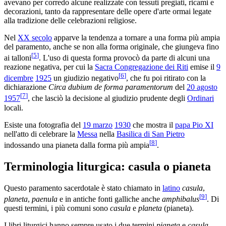
avevano per corredo alcune realizzate con tessuti pregiati, ricami e
decorazioni, tanto da rappresentare delle opere d'arte ormai legate
alla tradizione delle celebrazioni religiose.
Nel
XX secolo
apparve la tendenza a tornare a una forma più ampia
del paramento, anche se non alla forma originale, che giungeva fino
[
5
]
ai talloni
. L'uso di questa forma provocò da parte di alcuni una
reazione negativa, per cui la
Sacra Congregazione dei Riti
emise il
9
[
6
]
dicembre
1925
un giudizio negativo
, che fu poi ritirato con la
dichiarazione
Circa dubium de forma paramentorum
del
20 agosto
[
7
]
1957
, che lasciò la decisione al giudizio prudente degli
Ordinari
locali.
Esiste una fotografia del
19 marzo
1930
che mostra il
papa Pio XI
nell'atto di celebrare la
Messa
nella
Basilica di San Pietro
[
8
]
indossando una pianeta dalla forma più ampia
.
Terminologia liturgica: casula o pianeta
Questo paramento sacerdotale è stato chiamato in
latino
casula
,
[
9
]
planeta
,
paenula
e in antiche fonti galliche anche
amphibalus
. Di
questi termini, i più comuni sono
casula
e
planeta
(pianeta).
I libri liturgici hanno sempre usato i due termini
pianeta
e
casula