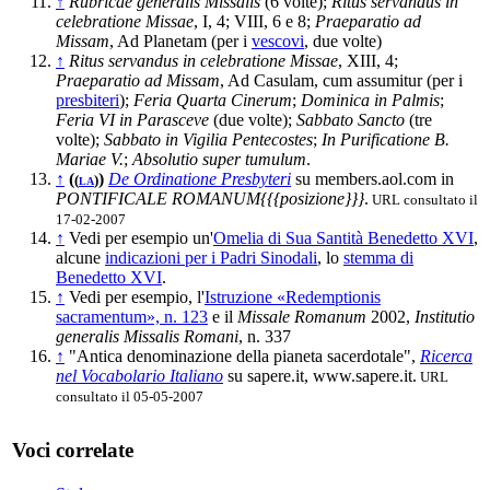
↑
Rubricae generalis Missalis
(6 volte);
Ritus servandus in
celebratione Missae
, I, 4; VIII, 6 e 8;
Praeparatio ad
Missam
, Ad Planetam (per i
vescovi
, due volte)
↑
Ritus servandus in celebratione Missae
, XIII, 4;
Praeparatio ad Missam
, Ad Casulam, cum assumitur (per i
presbiteri
);
Feria Quarta Cinerum
;
Dominica in Palmis
;
Feria VI in Parasceve
(due volte);
Sabbato Sancto
(tre
volte);
Sabbato in Vigilia Pentecostes
;
In Purificatione B.
Mariae V.
;
Absolutio super tumulum
.
↑
(
)
De Ordinatione Presbyteri
su members.aol.com in
(
)
LA
PONTIFICALE ROMANUM{{{posizione}}}
.
URL consultato il
17-02-2007
↑
Vedi per esempio un'
Omelia di Sua Santità Benedetto XVI
,
alcune
indicazioni per i Padri Sinodali
, lo
stemma di
Benedetto XVI
.
↑
Vedi per esempio, l'
Istruzione «Redemptionis
sacramentum», n. 123
e il
Missale Romanum
2002,
Institutio
generalis Missalis Romani
, n. 337
↑
"Antica denominazione della pianeta sacerdotale",
Ricerca
nel Vocabolario Italiano
su sapere.it, www.sapere.it.
URL
consultato il 05-05-2007
Voci correlate