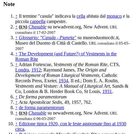
Note
↑
Il termine "casula" indicava la
cella
abitata dal
monaco
e la
piccola
cappella
campestre.
↑
(
)
Chasuble
su newadvent.org, New Advent.
URL
EN
consultato il 17-02-2007
↑
Glossario: "Casula - Pianeta"
su museoduomocdc.it,
Museo del Duomo di Città di Castello.
URL consultato il 05-05-
2007
↑
The Development (and Future?) of Vestments in the
Roman Rite
↑
Adrian Fortescue,
Vestments of the Roman Rite
, CTS,
Londra
,
1912
; Raymund James,
The Origin and
Development of Roman Liturgical Vestments
, Catholic
Records Press, Exeter,
1934
, II ed.; Dom E. A. Roulin,
Vestments and Vesture: A Manual of Liturgical Art
, Sands &
Co, London & B. Herder Book Co, St Louis,
1931
.
↑
De forma paramentorum
↑
Acta Apostolicae Sedis
, 49, 1957, 762.
↑
de forma paramentorum
↑
(
)
Chasuble
su newadvent.org, New Advent.
URL
EN
consultato il 06-05-2007
↑
Edizione tipica 1920, con le feste aggiornate fino al 1930
circa
.