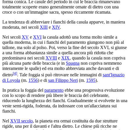
forma conica. Le casule del periodo in cui le braccia rimanevano
totalmente scoperte erano generalmente ornate di dietro con una
croce o con un'immagine sacra, spesso riccamente ricamata.
La tendenza di abbreviare i fianchi della casula apparve, in maniera
moderata, nei secoli
XIII
e
XIV
.
Nei secoli
XV
e
XVI
la casula adottò una forma molto simile a
quella moderna, in cui i fianchi del paramento giungono non più al
tallone, ma solo al polso. Poi, verso la fine del secolo XVI, si giunse
a una forma abbastanza simile a quella ancora più ridotta che
predominava nei secoli
XVIII
e
XIX
, quando la casula non copriva
più alcuna parte delle braccia (e in
Spagna
non copriva nemmeno
interamente le spalle) ed era molto abbreviata anche davanti e di
[
4
]
dietro
. Tale foggia si può ritrovare nelle immagini di
sant'Ignazio
di Loyola
(m.
1556
) e di
san Filippo Neri
(m.
1595
).
In pratica la foggia del
paramento
ebbe una progressiva evoluzione
con lo scopo di rendere più libere le braccia del celebrante,
riducendo la lunghezza dei fianchi. Gradualmente si evolvette in una
veste semi-rigida, foderata, da indossare con un'allacciatura sui
fianchi.
Nel
XVII secolo
, la pianeta era ormai costituita da due strutture
rigide, una per il davanti e l'altra dietro. Le chiese più ricche ne