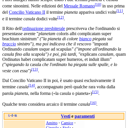
[
10
]
come sinonimi. Nelle edizioni del
Messale Romano
in uso prima
[
11
]
del
Concilio Vaticano II
il termine
pianeta
appariva undici volte
,
[
12
]
e il termine
casula
dodici volte
.
Il Rito dell'
ordinazione presbiterale
prescriveva che l'ordinando si
presentasse avente "
planetam
coloris albi complicatam super
brachium sinistrum
" ("la pianeta di colore
bianco
piegata sul
braccio
sinistro"), ma poi indicava che il vescovo "
imponit
Ordinando
casulam
usque ad scapulas
" ("impone all'ordinando la
casula fino alla scapola") e poi, più tardi, "
explicans
casulam
, quam
Ordinatus habet complicatam super humeros, et induit illum
"
("spiegando la
casula
che l'ordinato ha piegata sulle spalle, e lo
[
13
]
veste con essa")
.
Dal Concilio Vaticano II in poi, è usato quasi esclusivamente il
[
14
]
termine
casula
, accompagnato però qualche rara volta dalla
[
15
]
parola
pianeta
, nella forma («la casula o pianeta»)
.
[
16
]
Qualche testo considera arcaico il termine
casula
.
v
d
m
Vesti
e
paramenti
•
•
Amitto
·
Camice
·
Cingolo
·
Stola
·