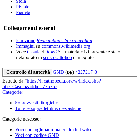
Stola
Piviale
Pianeta
Collegamenti esterni
Istruzione
Redemptionis Sacramentum
Immagini
su
commons.wikimedia.org
Voce
Casula
di
it.wiki
: il materiale ivi presente è stato
rielaborato in
senso cattolico
e integrato
Controllo di autorità
GND
(
)
4227217-8
DE
Estratto da "
https://it.cathopedia.org/w/index.php?
title=Casula&oldid=735352
"
Categorie
:
Sopravvesti liturgiche
Tutte le suppellettili ecclesiastiche
Categorie nascoste:
Voci che inglobano materiale di it.wiki
Voci con codice GND