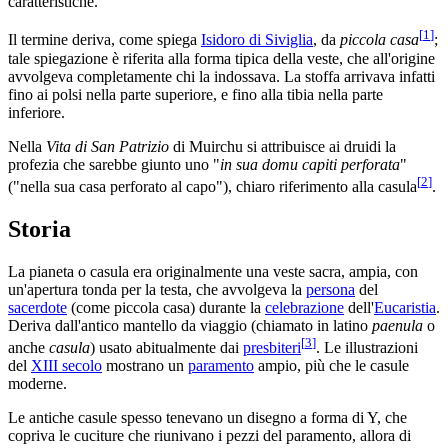
caratteristiche.
[
1
]
Il termine deriva, come spiega
Isidoro di Siviglia
, da
piccola casa
;
tale spiegazione è riferita alla forma tipica della veste, che all'origine
avvolgeva completamente chi la indossava. La stoffa arrivava infatti
fino ai polsi nella parte superiore, e fino alla tibia nella parte
inferiore.
Nella
Vita di San Patrizio
di Muirchu si attribuisce ai druidi la
profezia che sarebbe giunto uno "
in sua domu capiti perforata
"
[
2
]
("nella sua casa perforato al capo"), chiaro riferimento alla casula
.
Storia
La pianeta o casula era originalmente una veste sacra, ampia, con
un'apertura tonda per la testa, che avvolgeva la
persona
del
sacerdote
(come piccola casa) durante la
celebrazione
dell'
Eucaristia
.
Deriva dall'antico mantello da viaggio (chiamato in latino
paenula
o
[
3
]
anche
casula
) usato abitualmente dai
presbiteri
. Le illustrazioni
del
XIII secolo
mostrano un
paramento
ampio, più che le casule
moderne.
Le antiche casule spesso tenevano un disegno a forma di Y, che
copriva le cuciture che riunivano i pezzi del paramento, allora di