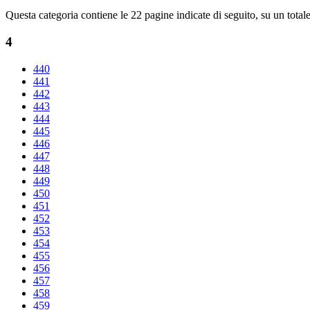
Questa categoria contiene le 22 pagine indicate di seguito, su un totale
4
440
441
442
443
444
445
446
447
448
449
450
451
452
453
454
455
456
457
458
459