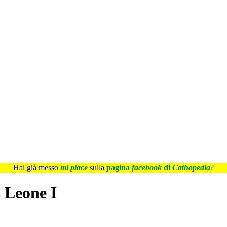
Hai già messo
mi piace
sulla
pagina
facebook
di
Cathopedia
?
i Leone I