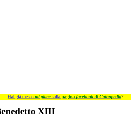
Hai già messo
mi piace
sulla
pagina
facebook
di
Cathopedia
?
Benedetto XIII