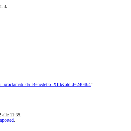
di 3.
Beati_proclamati_da_Benedetto_XIII&oldid=240464
"
2 alle 11:35.
Unported
.