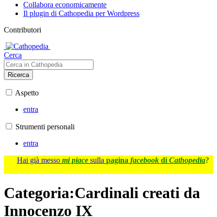
Collabora economicamente
Il plugin di Cathopedia per Wordpress
Contributori
Cerca
Ricerca
Aspetto
entra
Strumenti personali
entra
Hai già messo
mi piace
sulla
pagina
facebook
di
Cathopedia
?
Categoria
:
Cardinali creati da
Innocenzo IX