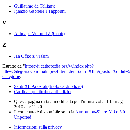
Guillaume de Talliante
Ignazio Gabriele I Tappouni
V
Antipapa Vittore IV (Conti)
Z
Jan Očko z Vlašim
Estratto da "
https://it.cathopedia.org/w/index.php?
title=Categoria:Cardinali_presbiteri_dei_Santi_XII_Apostoli&oldid=
Categorie
:
Santi XII Apostoli (titolo cardinalizio)
Cardinali per titolo cardinalizio
Questa pagina è stata modificata per l'ultima volta il 15 mag
2010 alle 11:20.
Il contenuto è disponibile sotto la
Attribution-Share Alike 3.0
Unported
.
Informazioni sulla privacy