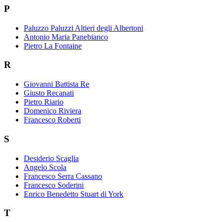
P
Paluzzo Paluzzi Altieri degli Albertoni
Antonio Maria Panebianco
Pietro La Fontaine
R
Giovanni Battista Re
Giusto Recanati
Pietro Riario
Domenico Riviera
Francesco Roberti
S
Desiderio Scaglia
Angelo Scola
Francesco Serra Cassano
Francesco Soderini
Enrico Benedetto Stuart di York
T