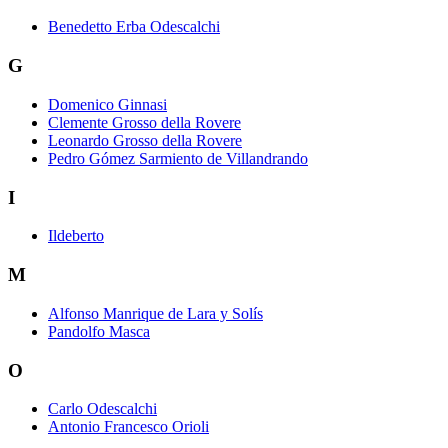
Benedetto Erba Odescalchi
G
Domenico Ginnasi
Clemente Grosso della Rovere
Leonardo Grosso della Rovere
Pedro Gómez Sarmiento de Villandrando
I
Ildeberto
M
Alfonso Manrique de Lara y Solís
Pandolfo Masca
O
Carlo Odescalchi
Antonio Francesco Orioli