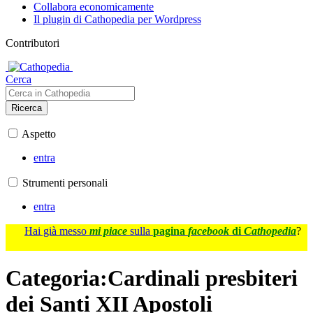
Collabora economicamente
Il plugin di Cathopedia per Wordpress
Contributori
Cerca
Ricerca
Aspetto
entra
Strumenti personali
entra
Hai già messo
mi piace
sulla
pagina
facebook
di
Cathopedia
?
Categoria
:
Cardinali presbiteri
dei Santi XII Apostoli