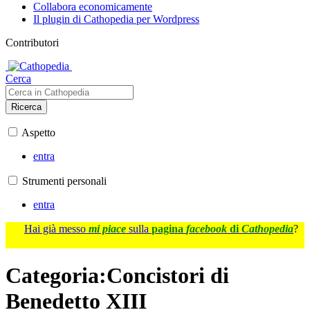
Collabora economicamente
Il plugin di Cathopedia per Wordpress
Contributori
Cerca
Ricerca
Aspetto
entra
Strumenti personali
entra
Hai già messo
mi piace
sulla
pagina
facebook
di
Cathopedia
?
Categoria
:
Concistori di
Benedetto XIII