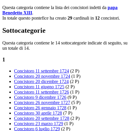
Questa categoria contiene la lista dei concistori indetti da
papa
Benedetto XIII
.
In totale questo pontefice ha creato
29
cardinali in
12
concistori.
Sottocategorie
Questa categoria contiene le 14 sottocategorie indicate di seguito, su
un totale di 14.
1
Concistoro 11 settembre 1724
(2 P)
Concistoro 20 novembre 1724
(1 P)
Concistoro 20 dicembre 1724
(2 P)
Concistoro 11 giugno 1725
(2 P)
Concistoro 11 settembre 1726
(1 P)
Concistoro 9 dicembre 1726
(9 P)
Concistoro 26 novembre 1727
(5 P)
Concistoro 26 gennaio 1728
(1 P)
Concistoro 30 aprile 1728
(7 P)
Concistoro 20 settembre 1728
(2 P)
Concistoro 23 marzo 1729
(1 P)
Concistoro 6 luglio 1729
(2 P)