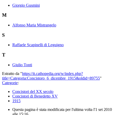
Giorgio Gusmini
M
Alfonso Maria Mistrangelo
S
Raffaele Scapinelli di Leguigno
T
Giulio Tonti
Estratto da "
https://it.cathopedia.org/w/index.php?
title=Categoria:Concistoro_6_dicembre_1915&oldid=89755
"
Categorie
:
Concistori del XX secolo
Concistori di Benedetto XV
1915
Questa pagina è stata modificata per l'ultima volta l'1 set 2010
alle 15:16.