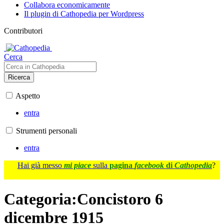
Collabora economicamente
Il plugin di Cathopedia per Wordpress
Contributori
Cerca
Ricerca
Aspetto
entra
Strumenti personali
entra
Hai già messo
mi piace
sulla
pagina
facebook
di
Cathopedia
?
Categoria
:
Concistoro 6
dicembre 1915