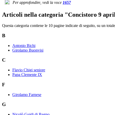
Per approfondire, vedi la voce
1657
Articoli nella categoria "Concistoro 9 apri
Questa categoria contiene le 10 pagine indicate di seguito, su un totale
B
Antonio Bichi
Girolamo Buonvisi
C
Flavio Chigi seniore
Papa Clemente IX
F
Girolamo Farnese
G
Nicolò Guidi di Bagno