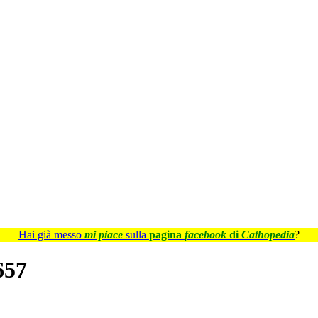
Hai già messo
mi piace
sulla
pagina
facebook
di
Cathopedia
?
657