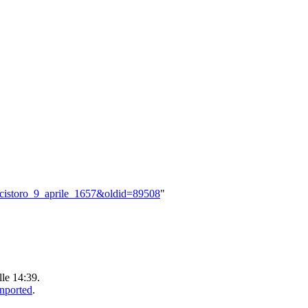
Concistoro_9_aprile_1657&oldid=89508
"
lle 14:39.
Unported
.