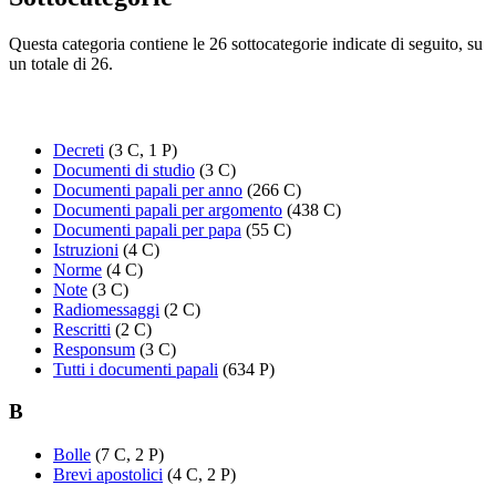
Questa categoria contiene le 26 sottocategorie indicate di seguito, su
un totale di 26.
Decreti
(3 C, 1 P)
Documenti di studio
(3 C)
Documenti papali per anno
(266 C)
Documenti papali per argomento
(438 C)
Documenti papali per papa
(55 C)
Istruzioni
(4 C)
Norme
(4 C)
Note
(3 C)
Radiomessaggi
(2 C)
Rescritti
(2 C)
Responsum
(3 C)
Tutti i documenti papali
(634 P)
B
Bolle
(7 C, 2 P)
Brevi apostolici
(4 C, 2 P)