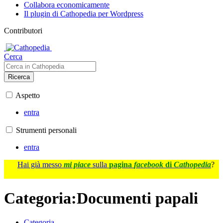
Collabora economicamente
Il plugin di Cathopedia per Wordpress
Contributori
Cerca
Ricerca
Aspetto
entra
Strumenti personali
entra
Hai già messo
mi piace
sulla
pagina
facebook
di
Cathopedia
?
Categoria
:
Documenti papali
Categoria