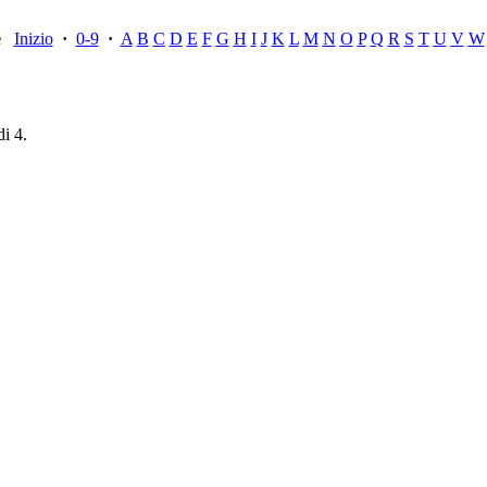
ce
Inizio
·
0-9
·
A
B
C
D
E
F
G
H
I
J
K
L
M
N
O
P
Q
R
S
T
U
V
W
di 4.