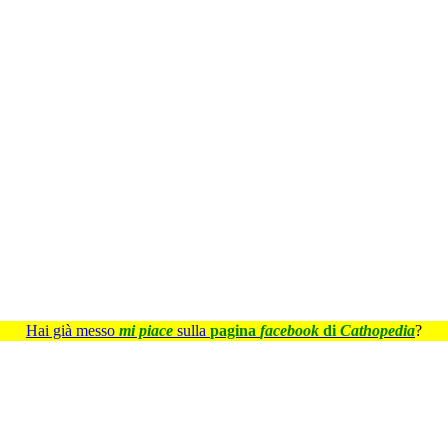
Hai già messo
mi piace
sulla
pagina
facebook
di
Cathopedia
?