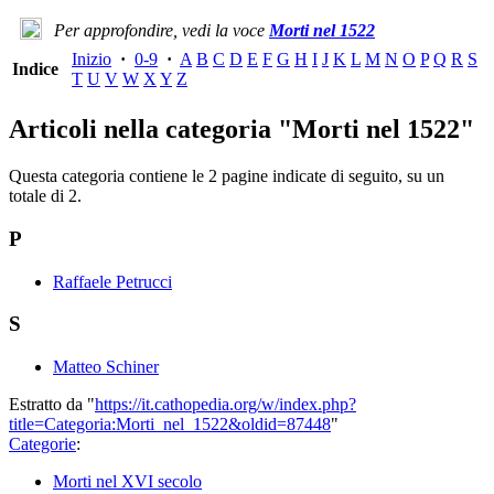
Per approfondire, vedi la voce
Morti nel 1522
Inizio
·
0-9
·
A
B
C
D
E
F
G
H
I
J
K
L
M
N
O
P
Q
R
S
Indice
T
U
V
W
X
Y
Z
Articoli nella categoria "Morti nel 1522"
Questa categoria contiene le 2 pagine indicate di seguito, su un
totale di 2.
P
Raffaele Petrucci
S
Matteo Schiner
Estratto da "
https://it.cathopedia.org/w/index.php?
title=Categoria:Morti_nel_1522&oldid=87448
"
Categorie
:
Morti nel XVI secolo