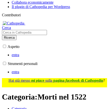
Collabora economicamente
Il plugin di Cathopedia per Wordpress
Contributori
Cerca
Ricerca
Aspetto
entra
Strumenti personali
entra
Hai già messo
mi piace
sulla
pagina
facebook
di
Cathopedia
?
Categoria
:
Morti nel 1522
Categoria