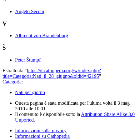
Angelo Secchi
V
Albrecht von Brandenburg
Š
Peter Štumpf
Estratto da "
https://it.cathopedia.org/w/index.php?
title=Categoria:Nati_il_28_giugno&oldid=42195
"
Categoria
:
Nati per giorno
Questa pagina è stata modificata per l'ultima volta il 3 mag
2010 alle 10:01.
Il contenuto è disponibile sotto la
Attribution-Share Alike 3.0
Unported
.
Informazioni sulla privacy
Informazioni su Cathopedia