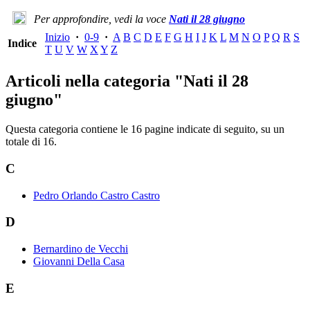
Per approfondire, vedi la voce
Nati il 28 giugno
Inizio
·
0-9
·
A
B
C
D
E
F
G
H
I
J
K
L
M
N
O
P
Q
R
S
Indice
T
U
V
W
X
Y
Z
Articoli nella categoria "Nati il 28
giugno"
Questa categoria contiene le 16 pagine indicate di seguito, su un
totale di 16.
C
Pedro Orlando Castro Castro
D
Bernardino de Vecchi
Giovanni Della Casa
E