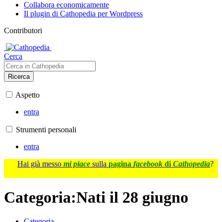
Collabora economicamente
Il plugin di Cathopedia per Wordpress
Contributori
Cerca
Ricerca
Aspetto
entra
Strumenti personali
entra
Hai già messo
mi piace
sulla
pagina
facebook
di
Cathopedia
?
Categoria
:
Nati il 28 giugno
Categoria