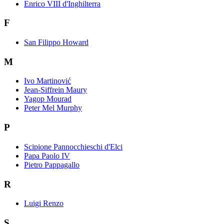
Enrico VIII d'Inghilterra
F
San Filippo Howard
M
Ivo Martinović
Jean-Siffrein Maury
Yagop Mourad
Peter Mel Murphy
P
Scipione Pannocchieschi d'Elci
Papa Paolo IV
Pietro Pappagallo
R
Luigi Renzo
S