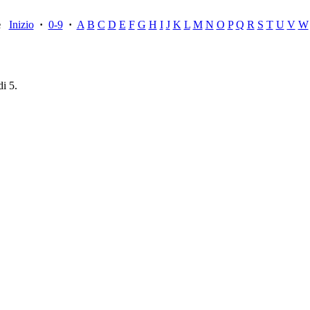
ce
Inizio
·
0-9
·
A
B
C
D
E
F
G
H
I
J
K
L
M
N
O
P
Q
R
S
T
U
V
W
di 5.