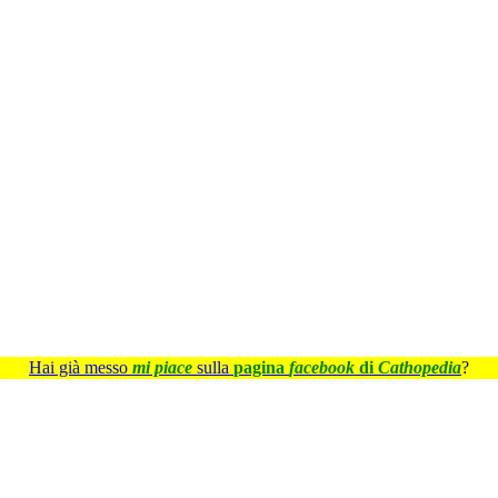
Hai già messo
mi piace
sulla
pagina
facebook
di
Cathopedia
?