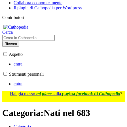
Collabora economicamente
Il plugin di Cathopedia per Wordpress
Contributori
Cerca
Ricerca
Aspetto
entra
Strumenti personali
entra
Hai già messo
mi piace
sulla
pagina
facebook
di
Cathopedia
?
Categoria
:
Nati nel 683
Categoria