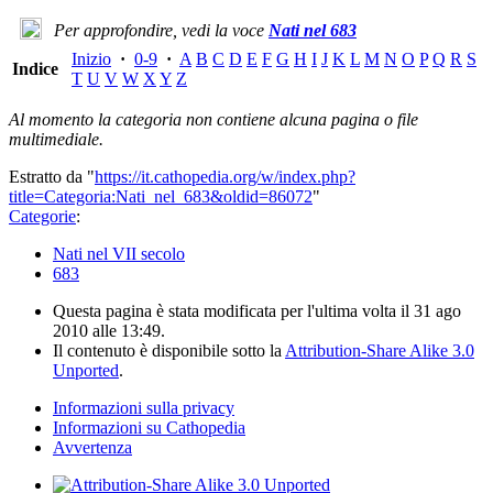
Per approfondire, vedi la voce
Nati nel 683
Inizio
·
0-9
·
A
B
C
D
E
F
G
H
I
J
K
L
M
N
O
P
Q
R
S
Indice
T
U
V
W
X
Y
Z
Al momento la categoria non contiene alcuna pagina o file
multimediale.
Estratto da "
https://it.cathopedia.org/w/index.php?
title=Categoria:Nati_nel_683&oldid=86072
"
Categorie
:
Nati nel VII secolo
683
Questa pagina è stata modificata per l'ultima volta il 31 ago
2010 alle 13:49.
Il contenuto è disponibile sotto la
Attribution-Share Alike 3.0
Unported
.
Informazioni sulla privacy
Informazioni su Cathopedia
Avvertenza