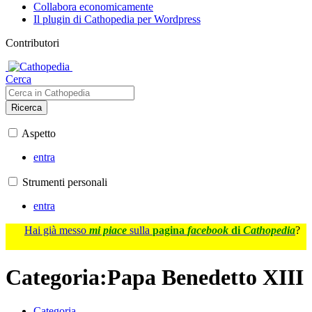
Collabora economicamente
Il plugin di Cathopedia per Wordpress
Contributori
Cerca
Ricerca
Aspetto
entra
Strumenti personali
entra
Hai già messo
mi piace
sulla
pagina
facebook
di
Cathopedia
?
Categoria
:
Papa Benedetto XIII
Categoria