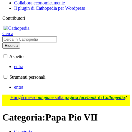
Collabora economicamente
Il plugin di Cathopedia per Wordpress
Contributori
Cerca
Ricerca
Aspetto
entra
Strumenti personali
entra
Hai già messo
mi piace
sulla
pagina
facebook
di
Cathopedia
?
Categoria
:
Papa Pio VII
Categoria