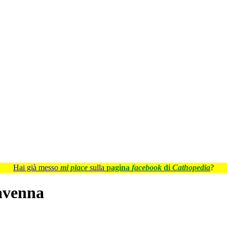
Hai già messo
mi piace
sulla
pagina
facebook
di
Cathopedia
?
avenna