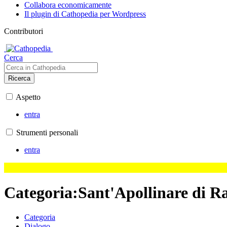
Collabora economicamente
Il plugin di Cathopedia per Wordpress
Contributori
Cerca
Ricerca
Aspetto
entra
Strumenti personali
entra
Categoria
:
Sant'Apollinare di R
Categoria
Dialogo