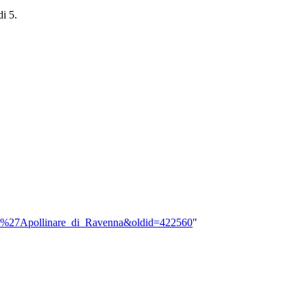
di 5.
:Sant%27Apollinare_di_Ravenna&oldid=422560
"