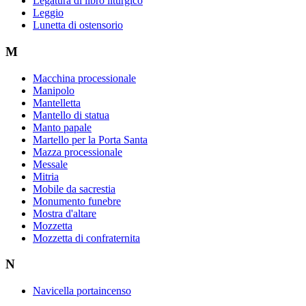
Legatura di libro liturgico
Leggio
Lunetta di ostensorio
M
Macchina processionale
Manipolo
Mantelletta
Mantello di statua
Manto papale
Martello per la Porta Santa
Mazza processionale
Messale
Mitria
Mobile da sacrestia
Monumento funebre
Mostra d'altare
Mozzetta
Mozzetta di confraternita
N
Navicella portaincenso