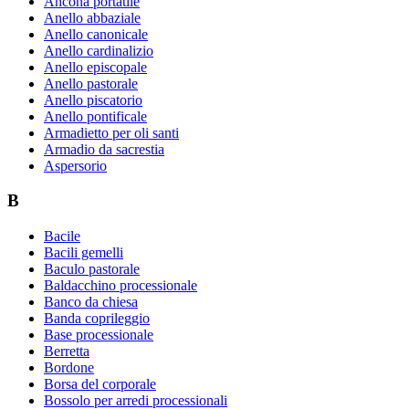
Ancona portatile
Anello abbaziale
Anello canonicale
Anello cardinalizio
Anello episcopale
Anello pastorale
Anello piscatorio
Anello pontificale
Armadietto per oli santi
Armadio da sacrestia
Aspersorio
B
Bacile
Bacili gemelli
Baculo pastorale
Baldacchino processionale
Banco da chiesa
Banda coprileggio
Base processionale
Berretta
Bordone
Borsa del corporale
Bossolo per arredi processionali