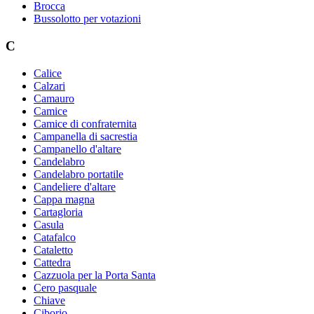
Brocca
Bussolotto per votazioni
C
Calice
Calzari
Camauro
Camice
Camice di confraternita
Campanella di sacrestia
Campanello d'altare
Candelabro
Candelabro portatile
Candeliere d'altare
Cappa magna
Cartagloria
Casula
Catafalco
Cataletto
Cattedra
Cazzuola per la Porta Santa
Cero pasquale
Chiave
Ciborio