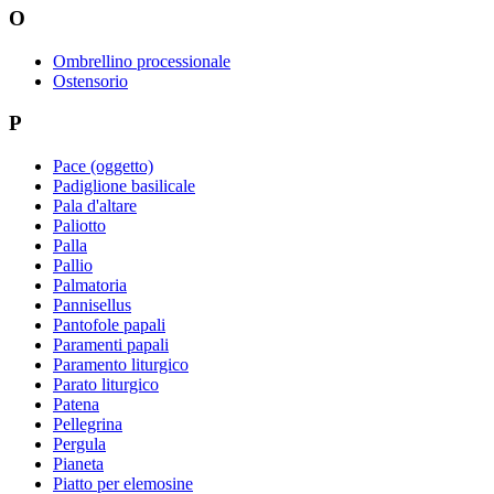
O
Ombrellino processionale
Ostensorio
P
Pace (oggetto)
Padiglione basilicale
Pala d'altare
Paliotto
Palla
Pallio
Palmatoria
Pannisellus
Pantofole papali
Paramenti papali
Paramento liturgico
Parato liturgico
Patena
Pellegrina
Pergula
Pianeta
Piatto per elemosine