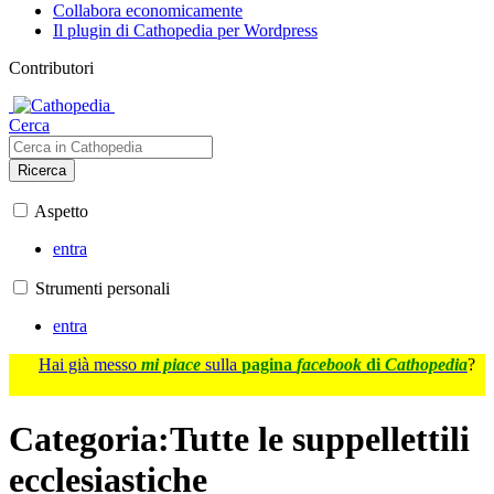
Collabora economicamente
Il plugin di Cathopedia per Wordpress
Contributori
Cerca
Ricerca
Aspetto
entra
Strumenti personali
entra
Hai già messo
mi piace
sulla
pagina
facebook
di
Cathopedia
?
Categoria
:
Tutte le suppellettili
ecclesiastiche