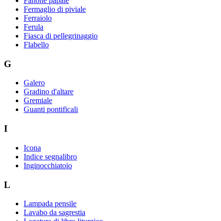
Fanone papale
Fermaglio di piviale
Ferraiolo
Ferula
Fiasca di pellegrinaggio
Flabello
G
Galero
Gradino d'altare
Gremiale
Guanti pontificali
I
Icona
Indice segnalibro
Inginocchiatoio
L
Lampada pensile
Lavabo da sagrestia