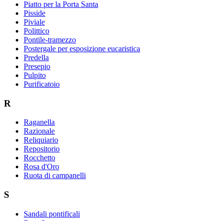
Piatto per la Porta Santa
Pisside
Piviale
Polittico
Pontile-tramezzo
Postergale per esposizione eucaristica
Predella
Presepio
Pulpito
Purificatoio
R
Raganella
Razionale
Reliquiario
Repositorio
Rocchetto
Rosa d'Oro
Ruota di campanelli
S
Sandali pontificali