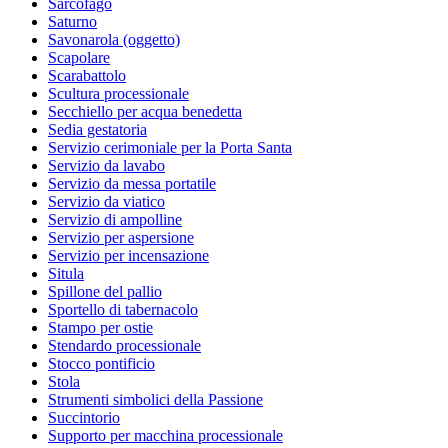
Sarcofago
Saturno
Savonarola (oggetto)
Scapolare
Scarabattolo
Scultura processionale
Secchiello per acqua benedetta
Sedia gestatoria
Servizio cerimoniale per la Porta Santa
Servizio da lavabo
Servizio da messa portatile
Servizio da viatico
Servizio di ampolline
Servizio per aspersione
Servizio per incensazione
Situla
Spillone del pallio
Sportello di tabernacolo
Stampo per ostie
Stendardo processionale
Stocco pontificio
Stola
Strumenti simbolici della Passione
Succintorio
Supporto per macchina processionale