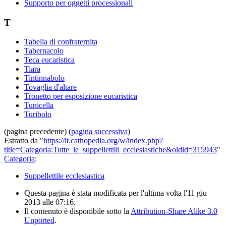
Supporto per oggetti processionali
T
Tabella di confraternita
Tabernacolo
Teca eucaristica
Tiara
Tintinnabolo
Tovaglia d'altare
Tronetto per esposizione eucaristica
Tunicella
Turibolo
(pagina precedente) (
pagina successiva
)
Estratto da "
https://it.cathopedia.org/w/index.php?
title=Categoria:Tutte_le_suppellettili_ecclesiastiche&oldid=315943
"
Categoria
:
Suppellettile ecclesiastica
Questa pagina è stata modificata per l'ultima volta l'11 giu
2013 alle 07:16.
Il contenuto è disponibile sotto la
Attribution-Share Alike 3.0
Unported
.