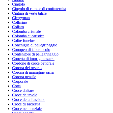
Cingolo
Cingolo di camice di confraternita
Cintura di veste talare
Clergyman
Collarino
Collaro
Colomba crismale
Colomba eucaristica
Coltre funebre
Conchiglia di pellegrinaggio
Conopeo di tabernacolo
Contenitore di pellegrinaggio
Coperta di immagine sacra
Cordone di croce pettorale
Corona del rosario
Corona di immagine sacra
Corona pensile
Corporale
Cotta
Croce d'altare
Croce da tavolo
Croce della Passione
Croce di sacrestia
Croce penitenziale