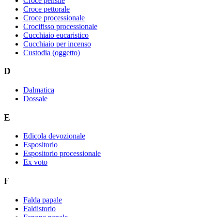
Croce pensile
Croce pettorale
Croce processionale
Crocifisso processionale
Cucchiaio eucaristico
Cucchiaio per incenso
Custodia (oggetto)
D
Dalmatica
Dossale
E
Edicola devozionale
Espositorio
Espositorio processionale
Ex voto
F
Falda papale
Faldistorio