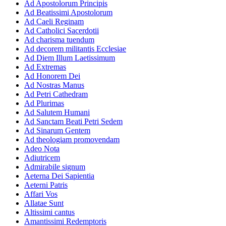
Ad Apostolorum Principis
Ad Beatissimi Apostolorum
Ad Caeli Reginam
Ad Catholici Sacerdotii
Ad charisma tuendum
Ad decorem militantis Ecclesiae
Ad Diem Illum Laetissimum
Ad Extremas
Ad Honorem Dei
Ad Nostras Manus
Ad Petri Cathedram
Ad Plurimas
Ad Salutem Humani
Ad Sanctam Beati Petri Sedem
Ad Sinarum Gentem
Ad theologiam promovendam
Adeo Nota
Adiutricem
Admirabile signum
Aeterna Dei Sapientia
Aeterni Patris
Affari Vos
Allatae Sunt
Altissimi cantus
Amantissimi Redemptoris