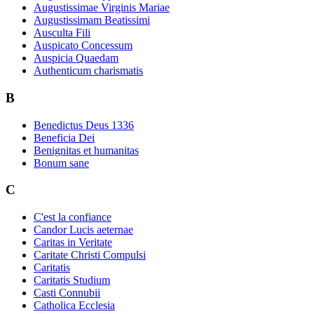
Augustissimae Virginis Mariae
Augustissimam Beatissimi
Ausculta Fili
Auspicato Concessum
Auspicia Quaedam
Authenticum charismatis
B
Benedictus Deus 1336
Beneficia Dei
Benignitas et humanitas
Bonum sane
C
C'est la confiance
Candor Lucis aeternae
Caritas in Veritate
Caritate Christi Compulsi
Caritatis
Caritatis Studium
Casti Connubii
Catholica Ecclesia