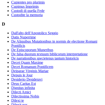
Cupientes pro plurimis
Cupimus Imprimis
Custodi di quella Fede
Custodite la memoria
D
Dall'alto dell'Apostolico Seggio
Datis Nuperrime
De Aliquibus Mutationibus in normis de electione Romani
Pontificis
De Episcoporum Muneribus
De falsa duorum textuum biblicorum interpretatione
De narrationibus specietenus tantum historicis
Decet Quam Maxime
Decet Romanum Pontificem
Deiparae Virginis Mariae
Depuis le Jour
Desiderio Desideravi
Deus Caritas Est
Dignitas infinita
Dilecti Amici
Dilectissima Nobis
Dilexi te
Dilexit nos