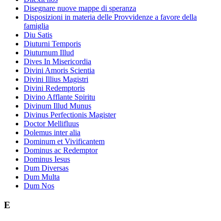
Disegnare nuove mappe di speranza
Disposizioni in materia delle Provvidenze a favore della
famiglia
Diu Satis
Diuturni Temporis
Diuturnum Illud
Dives In Misericordia
Divini Amoris Scientia
Divini Illius Magistri
Divini Redemptoris
Divino Afflante Spiritu
Divinum Illud Munus
Divinus Perfectionis Magister
Doctor Mellifluus
Dolemus inter alia
Dominum et Vivificantem
Dominus ac Redemptor
Dominus Iesus
Dum Diversas
Dum Multa
Dum Nos
E