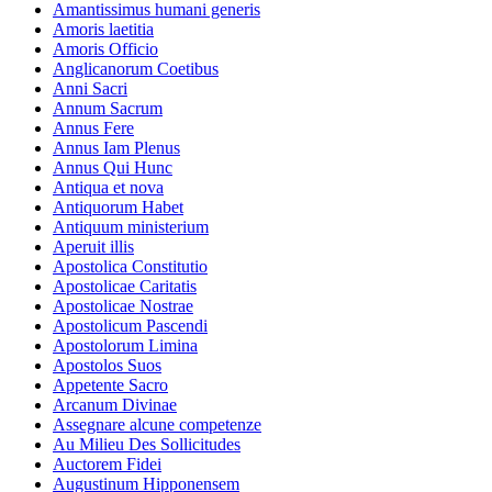
Amantissimus humani generis
Amoris laetitia
Amoris Officio
Anglicanorum Coetibus
Anni Sacri
Annum Sacrum
Annus Fere
Annus Iam Plenus
Annus Qui Hunc
Antiqua et nova
Antiquorum Habet
Antiquum ministerium
Aperuit illis
Apostolica Constitutio
Apostolicae Caritatis
Apostolicae Nostrae
Apostolicum Pascendi
Apostolorum Limina
Apostolos Suos
Appetente Sacro
Arcanum Divinae
Assegnare alcune competenze
Au Milieu Des Sollicitudes
Auctorem Fidei
Augustinum Hipponensem