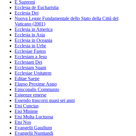
E Supremi
Ecclesia de Eucharistia
Ecclesia Dei
Nuova Legge Fondamentale dello Stato della Città del
Vaticano (2001)
Ecclesia in America
Ecclesia in Asia
Ecclesia in Oceania
Ecclesia in Urbe
Ecclesiae Fastos
Ecclesiam a Jesu
Ecclesiam Dei
Ecclesiam Suam
Ecclesiae Unitatem
Editae Saepe
Elapso Proxime Anno
Episcopalis Communio
Esigenze emerse
Essendo trascorsi quasi sei anni
Etsi Cunctas
Etsi Minime
Etsi Multa Luctuosa
Etsi Nos
Evangelii Gaudium
Evangelii Nuntiandi