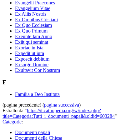
Evangelii Praecones
Evangelium Vitae
Ex Aliis Nostris
Ex Omnibus Cristiani
Ex Quo Ecclesiam
Ex Quo Primum
Exeunte Iam Anno
Exiit qui seminat
Exortae in Ista
Expedit ut iura
Exposcit debitum
Exsurge Domine
Exultavit Cor Nostrum
F
Familia a Deo Instituta
(pagina precedente) (
pagina successiva
)
Estratto da "
https://it.cathopedia.org/w/index.php?
title=Categoria:Tutti_i_documenti_papali&oldid=603284
"
Categorie
:
Documenti papali
Documenti della Chiesa