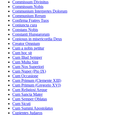
Commissum Divinitus
Commissum Nobis
Communium Interpretes Dolorum
Communium Rerum
Confirma Fratres Tuos
Coniuncta cura
Constans Nobis
Constanti Hungarorum
Copiosus in misericordia Deus
Creator Omnium
Cum a nobis petitur
Cum hoc sit
Cum Illud Semper
Cum Multa Sint
Cum Nos Superiori
Cum Nuper (Pio IX)
Cum Occasione
Cum Primum (Clemente XIII)
Cum Primum (Gregorio XVI)
Cum Religiosi Aeque
Cum Sancta Mater
Cum Semper Oblatas
Cum Sicuti
Cum Summi Apostolatus
Cupientes Judaeos