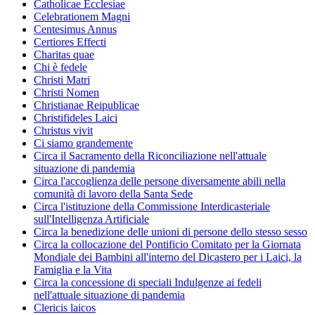
Catholicae Ecclesiae
Celebrationem Magni
Centesimus Annus
Certiores Effecti
Charitas quae
Chi è fedele
Christi Matri
Christi Nomen
Christianae Reipublicae
Christifideles Laici
Christus vivit
Ci siamo grandemente
Circa il Sacramento della Riconciliazione nell'attuale
situazione di pandemia
Circa l'accoglienza delle persone diversamente abili nella
comunità di lavoro della Santa Sede
Circa l'istituzione della Commissione Interdicasteriale
sull'Intelligenza Artificiale
Circa la benedizione delle unioni di persone dello stesso sesso
Circa la collocazione del Pontificio Comitato per la Giornata
Mondiale dei Bambini all'interno del Dicastero per i Laici, la
Famiglia e la Vita
Circa la concessione di speciali Indulgenze ai fedeli
nell'attuale situazione di pandemia
Clericis laicos