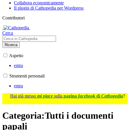
Collabora economicamente
Il plugin di Cathopedia per Wordpress
Contributori
Cerca
Ricerca
Aspetto
entra
Strumenti personali
entra
Hai già messo
mi piace
sulla
pagina
facebook
di
Cathopedia
?
Categoria
:
Tutti i documenti
papali