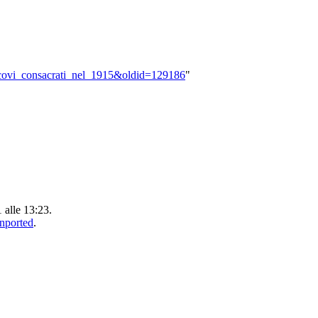
Vescovi_consacrati_nel_1915&oldid=129186
"
1 alle 13:23.
Unported
.