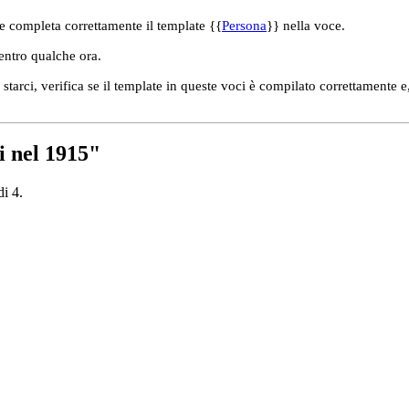
e completa correttamente il template {{
Persona
}} nella voce.
 entro qualche ora.
tarci, verifica se il template in queste voci è compilato correttamente e
i nel 1915"
di 4.