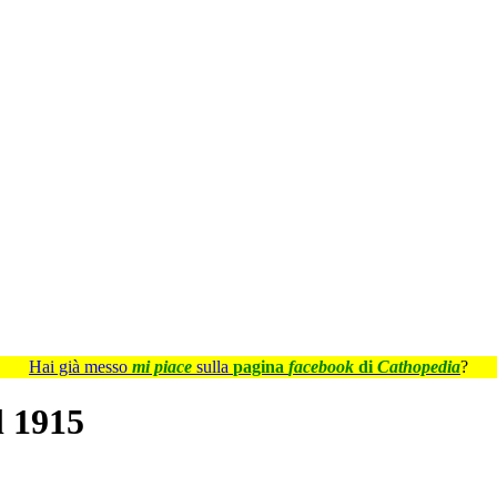
Hai già messo
mi piace
sulla
pagina
facebook
di
Cathopedia
?
l 1915