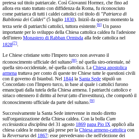
pretesa sul titolo patriarcale. Così Giovanni Hormez, che fino ad
allora era stato trattato con diffidenza da Roma, fu riconosciuto
come patriarca di tutti i caldei cattolici col titolo di
"Patriarca di
Babilonia dei Caldei"
(5 luglio
1830
). Iniziò da questo momento la
[
6
]
terza serie di patriarchi cattolici, tuttora esistente.
Un passo
importante per lo sviluppo della Chiesa cattolica caldea fu l'adesione
dell'intero
Monastero di Rabban Ormisda
alla fede cattolica nel
[
7
]
1828
.
Le Chiese cristiane sotto l'Impero turco non avevano il
[
8
]
riconoscimento ufficiale del sultano
: né quella siro-orientale, né
quella siro-occidentale, né quella cattolica. La
Chiesa apostolica
armena
trattava per conto di queste tre Chiese tutte le questioni civili
con il governo di Istanbul. Nel
1844
la
Santa Sede
stipulò un
Concordato con l'Impero turco, in base al quale i cattolici furono
emancipati dalla tutela della Chiesa armena. I patriarchi cattolico e
siriaco ottennero il diritto al
berat
(atto d'investitura), che comportò il
[
9
]
riconoscimento ufficiale da parte del sultano.
Successivamente la Santa Sede intervenne in modo diretto
sull'organizzazione della Chiesa caldea. Con la bolla
Cum
ecclesiastica disciplina
del 31 agosto
1869
papa Pio IX
applicò alla
chiesa caldea le misure già prese per la
Chiesa armeno-cattolica
con
la
Reversurus
del
1867
: esse prevedevano che nell'elezione dei