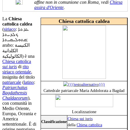
affine non in comunione con Roma, vedi
Chiesa
assira d'Oriente
.
La
Chiesa
Chiesa cattolica caldea
cattolica caldea
(
siriaco
: ܥܕܬܐ
ܟܠܕܝܬܐ
ܩܬܘܠܝܩܝܬܐ;
arabo: الكنيسة
الكلدانية
الكاثوليكية) è una
Chiesa cattolica
sui iuris
di
rito
siriaco orientale
,
insignita del titolo
patriarcale
(
latino
:
Patriarchatus
Cattedrale patriarcale Maria Addolorata a Bagdad
Bagdathensis
Chaldaeorum
),
con comunità in
Medio Oriente,
Localizzazione
Europa, Oceania e
America
Chiesa sui iuris
Classificazione
settentrionale. È di
della
Chiesa cattolica
origine nestoriana