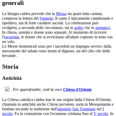
generali
La liturgia caldea prevede che la
Messa
sia quasi tutta cantata,
compresa la lettura del
Vangelo
. Il canto è tipicamente cantilenante e
ripetitivo, ma di forte carattere sacrale. La celebrazione può
svolgersi, a seconda delle circostanze, sia in
arabo
che in
aramaico
.
In chiesa, uomini e donne sono separati. Al momento di ricevere
l'
eucaristia
, le donne che si avvicinano all'altare coprono la testa con
un velo.
Le Messe domenicali sono per i sacerdoti un impegno severo: dalla
mezzanotte del sabato sono tenuti al digiuno, sia del cibo che delle
bevande.
Storia
Antichità
Per approfondire, vedi la voce
Chiesa d'Oriente
La Chiesa cattolica caldea trae le sue origini dalla Chiesa d'Oriente,
chiamata in antichità anche
Chiesa persiana
, sorta in Mesopotamia e
fondata secondo la tradizione dall'
apostolo
San Tommaso
nel
I
secolo
. Fu in comunione con l'ecumene cristiana fino al
V secolo
. In