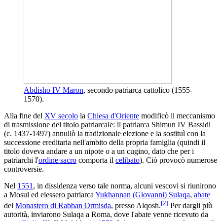
Abdisho IV Maron
, secondo patriarca cattolico (1555-
1570).
Alla fine del
XV secolo
la
Chiesa d'Oriente
modificò il meccanismo
di trasmissione del titolo patriarcale: il patriarca Shimun IV Bassidi
(c. 1437-1497) annullò la tradizionale elezione e la sostituì con la
successione ereditaria nell'ambito della propria famiglia (quindi il
titolo doveva andare a un nipote o a un cugino, dato che per i
patriarchi l'
ordine sacro
comporta il
celibato
). Ciò provocò numerose
controversie.
Nel
1551
, in dissidenza verso tale norma, alcuni vescovi si riunirono
a Mosul ed elessero patriarca
Yukhannan (Giovanni) Sulaqa
,
abate
[
2
]
del
Monastero di Rabban Ormisda
, presso Alqosh.
Per dargli più
autorità, inviarono Sulaqa a Roma, dove l'abate venne ricevuto da