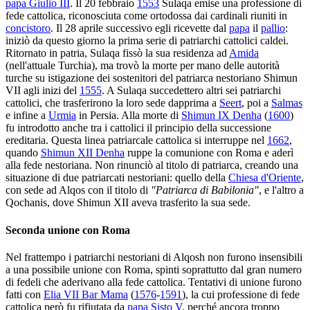
papa Giulio III
. Il 20 febbraio
1553
Sulaqa emise una professione di
fede cattolica, riconosciuta come ortodossa dai cardinali riuniti in
concistoro
. Il 28 aprile successivo egli ricevette dal
papa
il
pallio
:
iniziò da questo giorno la prima serie di patriarchi cattolici caldei.
Ritornato in patria, Sulaqa fissò la sua residenza ad
Amida
(nell'attuale Turchia), ma trovò la morte per mano delle autorità
turche su istigazione dei sostenitori del patriarca nestoriano Shimun
VII agli inizi del
1555
. A Sulaqa succedettero altri sei patriarchi
cattolici, che trasferirono la loro sede dapprima a
Seert
, poi a
Salmas
e infine a
Urmia
in Persia. Alla morte di
Shimun IX Denha
(
1600
)
fu introdotto anche tra i cattolici il principio della successione
ereditaria. Questa linea patriarcale cattolica si interruppe nel
1662
,
quando
Shimun XII Denha
ruppe la comunione con Roma e aderì
alla fede nestoriana. Non rinunciò al titolo di patriarca, creando una
situazione di due patriarcati nestoriani: quello della
Chiesa d'Oriente
,
con sede ad Alqos con il titolo di
"Patriarca di Babilonia"
, e l'altro a
Qochanis, dove Shimun XII aveva trasferito la sua sede.
Seconda unione con Roma
Nel frattempo i patriarchi nestoriani di Alqosh non furono insensibili
a una possibile unione con Roma, spinti soprattutto dal gran numero
di fedeli che aderivano alla fede cattolica. Tentativi di unione furono
fatti con
Elia VII Bar Mama
(
1576
-
1591
), la cui professione di fede
cattolica però fu rifiutata da
papa Sisto V
, perché ancora troppo