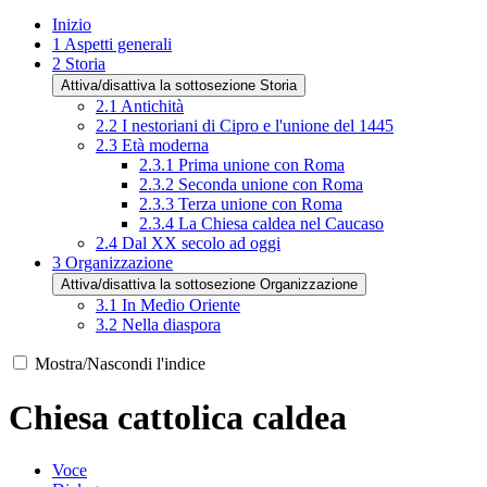
Inizio
1
Aspetti generali
2
Storia
Attiva/disattiva la sottosezione Storia
2.1
Antichità
2.2
I nestoriani di Cipro e l'unione del 1445
2.3
Età moderna
2.3.1
Prima unione con Roma
2.3.2
Seconda unione con Roma
2.3.3
Terza unione con Roma
2.3.4
La Chiesa caldea nel Caucaso
2.4
Dal XX secolo ad oggi
3
Organizzazione
Attiva/disattiva la sottosezione Organizzazione
3.1
In Medio Oriente
3.2
Nella diaspora
Mostra/Nascondi l'indice
Chiesa cattolica caldea
Voce