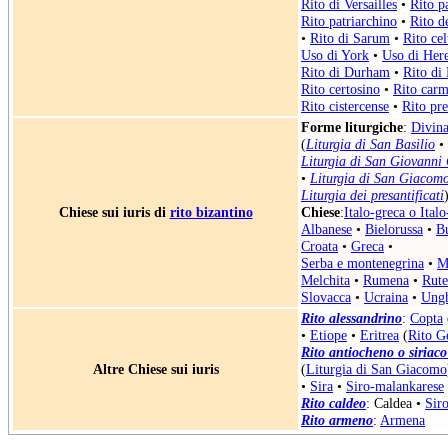
Rito di Versailles
•
Rito p
Rito patriarchino
•
Rito d
•
Rito di Sarum
•
Rito cel
Uso di York
•
Uso di Her
Rito di Durham
•
Rito di
Rito certosino
•
Rito carm
Rito cistercense
•
Rito pr
Forme liturgiche
:
Divina
(
Liturgia di San Basilio
•
Liturgia di San Giovanni
•
Liturgia di San Giacom
Liturgia dei presantificati
Chiese sui iuris di
rito bizantino
Chiese
:
Italo-greca o Ital
Albanese
•
Bielorussa
•
B
Croata
•
Greca
•
Serba e montenegrina
•
M
Melchita
•
Rumena
•
Rute
Slovacca
•
Ucraina
•
Ungh
Rito alessandrino
:
Copta
•
Etiope
•
Eritrea
(
Rito G
Rito antiocheno o siriaco
Altre Chiese sui iuris
(
Liturgia di San Giacomo
•
Sira
•
Siro-malankarese
Rito caldeo
:
Caldea
•
Sir
Rito armeno
:
Armena