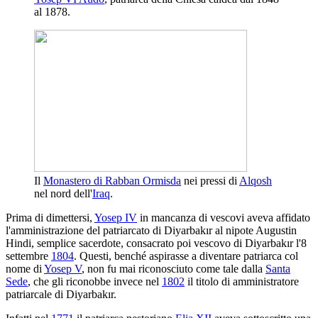
al 1878.
Il
Monastero di Rabban Ormisda
nei pressi di
Alqosh
nel nord dell'
Iraq
.
Prima di dimettersi,
Yosep IV
in mancanza di vescovi aveva affidato
l'amministrazione del patriarcato di Diyarbakır al nipote Augustin
Hindi, semplice sacerdote, consacrato poi vescovo di Diyarbakır l'8
settembre
1804
. Questi, benché aspirasse a diventare patriarca col
nome di
Yosep V
, non fu mai riconosciuto come tale dalla
Santa
Sede
, che gli riconobbe invece nel
1802
il titolo di amministratore
patriarcale di Diyarbakır.