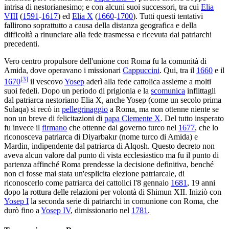
intrisa di nestorianesimo; e con alcuni suoi successori, tra cui
Elia
VIII
(
1591
-
1617
) ed
Elia X
(
1660
-
1700
). Tutti questi tentativi
fallirono soprattutto a causa della distanza geografica e della
difficoltà a rinunciare alla fede trasmessa e ricevuta dai patriarchi
precedenti.
Vero centro propulsore dell'unione con Roma fu la comunità di
Amida, dove operavano i missionari
Cappuccini
. Qui, tra il
1660
e il
[
3
]
1670
il vescovo
Yosep
aderì alla fede cattolica assieme a molti
suoi fedeli. Dopo un periodo di prigionia e la
scomunica
inflittagli
dal patriarca nestoriano Elia X, anche Yosep (come un secolo prima
Sulaqa) si recò in
pellegrinaggio
a Roma, ma non ottenne niente se
non un breve di felicitazioni di
papa Clemente X
. Del tutto insperato
fu invece il
firmano
che ottenne dal governo turco nel
1677
, che lo
riconosceva patriarca di Diyarbakır (nome turco di Amida) e
Mardin, indipendente dal patriarca di Alqosh. Questo decreto non
aveva alcun valore dal punto di vista ecclesiastico ma fu il punto di
partenza affinché Roma prendesse la decisione definitiva, benché
non ci fosse mai stata un'esplicita elezione patriarcale, di
riconoscerlo come patriarca dei cattolici l'8 gennaio
1681
, 19 anni
dopo la rottura delle relazioni per volontà di Shimun XII. Iniziò con
Yosep I
la seconda serie di patriarchi in comunione con Roma, che
durò fino a
Yosep IV
, dimissionario nel
1781
.