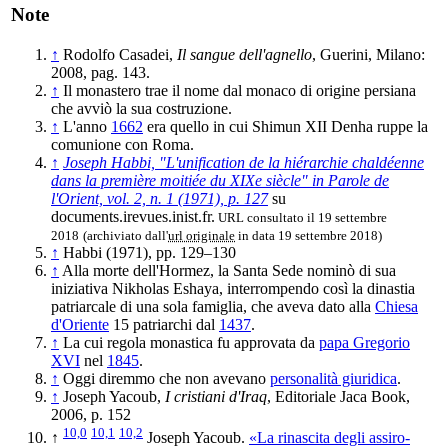
Note
↑
Rodolfo Casadei,
Il sangue dell'agnello
, Guerini, Milano:
2008, pag. 143.
↑
Il monastero trae il nome dal monaco di origine persiana
che avviò la sua costruzione.
↑
L'anno
1662
era quello in cui Shimun XII Denha ruppe la
comunione con Roma.
↑
Joseph Habbi, "L'unification de la hiérarchie chaldéenne
dans la première moitiée du XIXe siècle" in Parole de
l'Orient, vol. 2, n. 1 (1971), p. 127
su
documents.irevues.inist.fr.
URL consultato il 19 settembre
2018
(archiviato dall'
url originale
in data 19 settembre 2018)
↑
Habbi (1971), pp. 129–130
↑
Alla morte dell'Hormez, la Santa Sede nominò di sua
iniziativa Nikholas Eshaya, interrompendo così la dinastia
patriarcale di una sola famiglia, che aveva dato alla
Chiesa
d'Oriente
15 patriarchi dal
1437
.
↑
La cui regola monastica fu approvata da
papa Gregorio
XVI
nel
1845
.
↑
Oggi diremmo che non avevano
personalità giuridica
.
↑
Joseph Yacoub,
I cristiani d'Iraq
, Editoriale Jaca Book,
2006, p. 152
10,0
10,1
10,2
↑
Joseph Yacoub.
«La rinascita degli assiro-