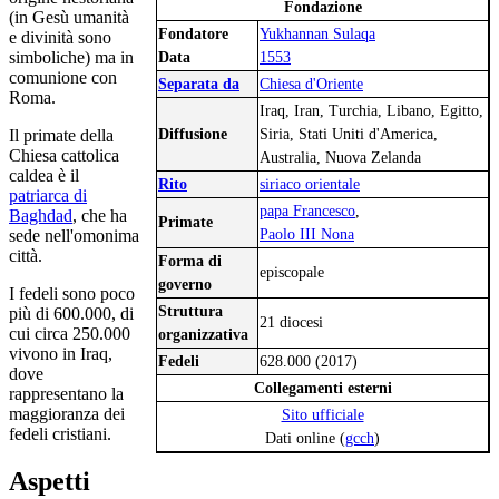
Fondazione
(in Gesù umanità
Fondatore
Yukhannan Sulaqa
e divinità sono
simboliche) ma in
Data
1553
comunione con
Separata da
Chiesa d'Oriente
Roma.
Iraq, Iran, Turchia, Libano, Egitto,
Diffusione
Siria, Stati Uniti d'America,
Il primate della
Chiesa cattolica
Australia, Nuova Zelanda
caldea è il
Rito
siriaco orientale
patriarca di
papa Francesco
,
Baghdad
, che ha
Primate
Paolo III Nona
sede nell'omonima
città.
Forma di
episcopale
governo
I fedeli sono poco
Struttura
più di 600.000, di
21 diocesi
cui circa 250.000
organizzativa
vivono in Iraq,
Fedeli
628.000 (2017)
dove
Collegamenti esterni
rappresentano la
maggioranza dei
Sito ufficiale
fedeli cristiani.
Dati online (
gc
ch
)
Aspetti