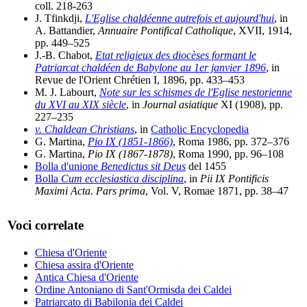
coll. 218-263
J. Tfinkdji,
L'Eglise chaldéenne autrefois et aujourd'hui
, in
A. Battandier,
Annuaire Pontifical Catholique
, XVII, 1914,
pp. 449–525
J.-B. Chabot,
Etat religieux des diocèses formant le
Patriarcat chaldéen de Babylone au 1er janvier 1896
, in
Revue de l'Orient Chrétien I, 1896, pp. 433–453
M. J. Labourt,
Note sur les schismes de l'Eglise nestorienne
du XVI au XIX siècle
, in
Journal asiatique
XI (1908), pp.
227–235
v. Chaldean Christians
, in
Catholic Encyclopedia
G. Martina,
Pio IX (1851-1866)
, Roma 1986, pp. 372–376
G. Martina,
Pio IX (1867-1878)
, Roma 1990, pp. 96–108
Bolla d'unione
Benedictus sit Deus
del 1455
Bolla
Cum ecclesiastica disciplina
, in
Pii IX Pontificis
Maximi Acta. Pars prima
, Vol. V, Romae 1871, pp. 38–47
Voci correlate
Chiesa d'Oriente
Chiesa assira d'Oriente
Antica Chiesa d'Oriente
Ordine Antoniano di Sant'Ormisda dei Caldei
Patriarcato di Babilonia dei Caldei