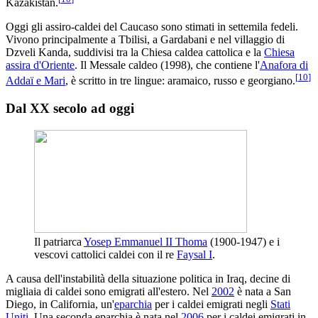
Kazakistan.
Oggi gli assiro-caldei del Caucaso sono stimati in settemila fedeli.
Vivono principalmente a Tbilisi, a Gardabani e nel villaggio di
Dzveli Kanda, suddivisi tra la Chiesa caldea cattolica e la
Chiesa
assira d'Oriente
. Il Messale caldeo (1998), che contiene l'
Anafora di
[
10
]
Addaï e Mari
, è scritto in tre lingue: aramaico, russo e georgiano.
Dal XX secolo ad oggi
Il patriarca
Yosep Emmanuel II Thoma
(1900-1947) e i
vescovi cattolici caldei con il re
Faysal I
.
A causa dell'instabilità della situazione politica in Iraq, decine di
migliaia di caldei sono emigrati all'estero. Nel
2002
è nata a San
Diego, in California, un'
eparchia
per i caldei emigrati negli
Stati
Uniti
. Una seconda eparchia è nata nel
2006
per i caldei emigrati in