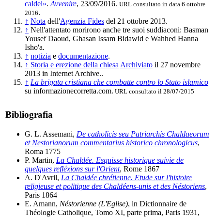
caldei»
.
Avvenire
, 23/09/2016.
URL consultato in data 6 ottobre
.
2016
↑
Nota
dell'
Agenzia Fides
del 21 ottobre 2013.
↑
Nell'attentato morirono anche tre suoi suddiaconi: Basman
Yousef Daoud, Ghasan Issam Bidawid e Wahhed Hanna
Isho'a.
↑
notizia
e
documentazione
.
↑
Storia e erezione della chiesa
Archiviato
il 27 novembre
2013 in Internet Archive..
↑
La brigata cristiana che combatte contro lo Stato islamico
su informazionecorretta.com.
URL consultato il 28/07/2015
Bibliografia
G. L. Assemani,
De catholicis seu Patriarchis Chaldaeorum
et Nestorianorum commentarius historico chronologicus
,
Roma 1775
P. Martin,
La Chaldée. Esquisse historique suivie de
quelques refléxions sur l'Orient
, Rome 1867
A. D'Avril,
La Chaldée chrétienne. Etude sur l'histoire
religieuse et politique des Chaldéens-unis et des Néstoriens
,
Paris 1864
E. Amann,
Néstorienne (L'Eglise)
, in Dictionnaire de
Théologie Catholique, Tomo XI, parte prima, Paris 1931,