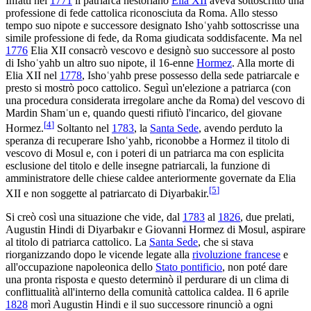
Infatti nel
1771
il patriarca nestoriano
Elia XII
aveva sottoscritto una
professione di fede cattolica riconosciuta da Roma. Allo stesso
tempo suo nipote e successore designato Ishoʿyahb sottoscrisse una
simile professione di fede, da Roma giudicata soddisfacente. Ma nel
1776
Elia XII consacrò vescovo e designò suo successore al posto
di Ishoʿyahb un altro suo nipote, il 16-enne
Hormez
. Alla morte di
Elia XII nel
1778
, Ishoʿyahb prese possesso della sede patriarcale e
presto si mostrò poco cattolico. Seguì un'elezione a patriarca (con
una procedura considerata irregolare anche da Roma) del vescovo di
Mardin Shamʿun e, quando questi rifiutò l'incarico, del giovane
[
4
]
Hormez.
Soltanto nel
1783
, la
Santa Sede
, avendo perduto la
speranza di recuperare Ishoʿyahb, riconobbe a Hormez il titolo di
vescovo di Mosul e, con i poteri di un patriarca ma con esplicita
esclusione del titolo e delle insegne patriarcali, la funzione di
amministratore delle chiese caldee anteriormente governate da Elia
[
5
]
XII e non soggette al patriarcato di Diyarbakir.
Si creò così una situazione che vide, dal
1783
al
1826
, due prelati,
Augustin Hindi di Diyarbakır e Giovanni Hormez di Mosul, aspirare
al titolo di patriarca cattolico. La
Santa Sede
, che si stava
riorganizzando dopo le vicende legate alla
rivoluzione francese
e
all'occupazione napoleonica dello
Stato pontificio
, non poté dare
una pronta risposta e questo determinò il perdurare di un clima di
conflittualità all'interno della comunità cattolica caldea. Il 6 aprile
1828
morì Augustin Hindi e il suo successore rinunciò a ogni