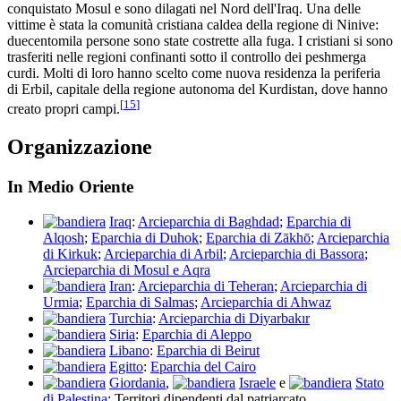
conquistato Mosul e sono dilagati nel Nord dell'Iraq. Una delle
vittime è stata la comunità cristiana caldea della regione di Ninive:
duecentomila persone sono state costrette alla fuga. I cristiani si sono
trasferiti nelle regioni confinanti sotto il controllo dei peshmerga
curdi. Molti di loro hanno scelto come nuova residenza la periferia
di Erbil, capitale della regione autonoma del Kurdistan, dove hanno
[
15
]
creato propri campi.
Organizzazione
In Medio Oriente
Iraq
:
Arcieparchia di Baghdad
;
Eparchia di
Alqosh
;
Eparchia di Duhok
;
Eparchia di Zākhō
;
Arcieparchia
di Kirkuk
;
Arcieparchia di Arbil
;
Arcieparchia di Bassora
;
Arcieparchia di Mosul e Aqra
Iran
:
Arcieparchia di Teheran
;
Arcieparchia di
Urmia
;
Eparchia di Salmas
;
Arcieparchia di Ahwaz
Turchia
:
Arcieparchia di Diyarbakır
Siria
:
Eparchia di Aleppo
Libano
:
Eparchia di Beirut
Egitto
:
Eparchia del Cairo
Giordania
,
Israele
e
Stato
di Palestina
: Territori dipendenti dal patriarcato