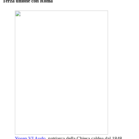
Terza unione con Roma
Yosep VI Audo
, patriarca della Chiesa caldea dal 1848