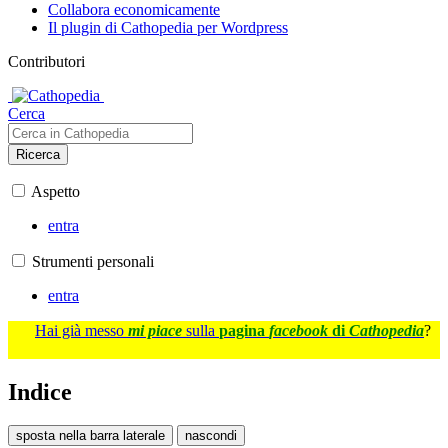
Collabora economicamente
Il plugin di Cathopedia per Wordpress
Contributori
Cerca
Ricerca
Aspetto
entra
Strumenti personali
entra
Hai già messo
mi piace
sulla
pagina
facebook
di
Cathopedia
?
Indice
sposta nella barra laterale
nascondi