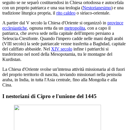
seguito se ne separò costituendosi in Chiesa ortodossa e autocefala
con un proprio patriarca e una sua teologia (
Nestorianesimo
) e una
tradizione liturgica propria, il
rito caldeo
o siriaco-orientale.
A partire dal V secolo la Chiesa d'Oriente si organizzò in
province
ecclesiastiche
, ognuna retta da un
metropolita
, con a capo il
patriarca, che aveva sede nella capitale dell'impero persiano a
Seleucia-Ctesifonte. Quando l'impero cadde nelle mani degli arabi
(VIII secolo) la sede patriarcale venne trasferita a Baghdad, capitale
del califfato abbaside. Nel
XIV secolo
infine i patriarchi si
trasferirono nel nord della Mesopotamia, tra le montagne del
Kurdistan.
La Chiesa d'Oriente svolse un'intensa attività missionaria al di fuori
del proprio territorio di nascita, inviando missionari nella penisola
araba, in India, in tutta l'Asia centrale, fino alla Mongolia e alla
Cina.
I nestoriani di Cipro e l'unione del 1445