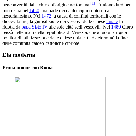
[
1
]
neoconvertiti dalla chiesa d'origine nestoriana.
L'unione durò ben
poco. Già nel
1450
una parte dei caldei ciprioti ritornò al
nestorianesimo. Nel
1472
, a causa di conflitti territoriali con le
diocesi latine, la giurisdizione dei vescovi delle chiese
uniate
fu
ridotta da
papa Sisto IV
alle sole città sedi vescovili. Nel
1489
Cipro
passò nelle mani della repubblica di Venezia, che attuò una rigida
politica di latinizzazione delle chiese uniate. Ciò determinò la fine
delle comunità caldeo-cattoliche cipriote.
Età moderna
Prima unione con Roma