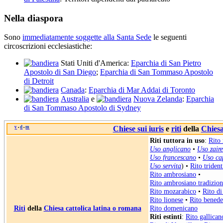
Nella diaspora
Sono
immediatamente soggette alla Santa Sede
le seguenti
circoscrizioni ecclesiastiche:
Stati Uniti d'America:
Eparchia di San Pietro
Apostolo di San Diego
;
Eparchia di San Tommaso Apostolo
di Detroit
Canada
:
Eparchia di Mar Addai di Toronto
Australia
e
Nuova Zelanda
:
Eparchia
di San Tommaso Apostolo di Sydney
v
d
m
Chiese sui iuris
e
riti
della
Chiesa
•
•
Riti tuttora in uso
:
Rito
Uso anglicano
•
Uso zaire
Uso francescano
•
Uso ca
Uso servita
) •
Rito triden
Rito ambrosiano
•
Rito ambrosiano tradizion
Rito mozarabico
•
Rito di
Rito lionese
•
Rito benede
Riti
della
Chiesa cattolica latina o romana
Rito domenicano
Riti estinti
:
Rito gallican