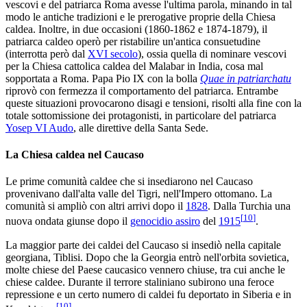
vescovi e del patriarca Roma avesse l'ultima parola, minando in tal
modo le antiche tradizioni e le prerogative proprie della Chiesa
caldea. Inoltre, in due occasioni (1860-1862 e 1874-1879), il
patriarca caldeo operò per ristabilire un'antica consuetudine
(interrotta però dal
XVI secolo
), ossia quella di nominare vescovi
per la Chiesa cattolica caldea del Malabar in India, cosa mal
sopportata a Roma. Papa Pio IX con la bolla
Quae in patriarchatu
riprovò con fermezza il comportamento del patriarca. Entrambe
queste situazioni provocarono disagi e tensioni, risolti alla fine con la
totale sottomissione dei protagonisti, in particolare del patriarca
Yosep VI Audo
, alle direttive della Santa Sede.
La Chiesa caldea nel Caucaso
Le prime comunità caldee che si insediarono nel Caucaso
provenivano dall'alta valle del Tigri, nell'Impero ottomano. La
comunità si ampliò con altri arrivi dopo il
1828
. Dalla Turchia una
[
10
]
nuova ondata giunse dopo il
genocidio assiro
del
1915
.
La maggior parte dei caldei del Caucaso si insediò nella capitale
georgiana, Tiblisi. Dopo che la Georgia entrò nell'orbita sovietica,
molte chiese del Paese caucasico vennero chiuse, tra cui anche le
chiese caldee. Durante il terrore staliniano subirono una feroce
repressione e un certo numero di caldei fu deportato in Siberia e in
[
10
]