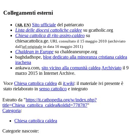
Collegamenti esterni
(
)
Sito ufficiale
del patriarcato
AR
,
EN
Lista delle diocesi cattoliche caldee
su gcatholic.org
Chiesa cattolica di rito assiro-caldeo
su
chiesacattolica.ge.
URL consultato il 15 maggio 2010
(archiviato
dall'
url originale
in data 16 maggio 2011)
Chaldean in Europe
su chaldeaneurope.org
baghdadhope,
blog dedicato alla minoranza cristiana caldea
irachena
ankawa.com,
sito vicino alla comunità caldea
Archiviato
il 9
marzo 2015 in Internet Archive.
Voce
Chiesa cattolica caldea
di
it.wiki
: il materiale ivi presente è
stato rielaborato in
senso cattolico
e integrato
Estratto da "
https://it.cathopedia.org/w/index.php?
title=Chiesa_cattolica_caldea&oldid=778787
"
Categoria
:
Chiesa cattolica caldea
Categorie nascoste: