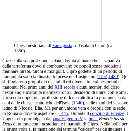
Chiesa nestoriana di
Famagosta
sull'isola di Cipro (ca.
1350).
Grazie alla sua posizione isolata, dovuta al mare che la separava
dalla terraferma dove si combattevano tre popoli senza tradizioni
marinare (arabi, turchi e mongoli), Cipro godette di un periodo di
tranquillità sotto la dinastia francese dei Lusignano (
1192
-
1489
). Qui
si rifugiarono gruppi di cristiani di riti diversi, tra cui nestoriani e
maroniti. Nei primi anni del
XIII secolo
alcuni membri del clero
nestoriano e maronita manifestarono il desiderio di unirsi con Roma.
Un secolo dopo, una professione di fede cattolica fu pronunciata dai
capi delle chiese acattoliche dell'isola (
1340
), nelle mani del vescovo
latino di Nicosia, Elia. Ma per un'unione vera e propria con la sede
di Roma si dovette aspettare il
1445
. Durante il
concilio di Firenze
il
7 agosto fu promulgata da
papa Eugenio IV
la
bolla
Benedictus sit
Deus
di unione con i nestoriani e i maroniti di Cipro. Nella bolla per
la prima volta si fa menzione del termine "caldeo" per distinguere i