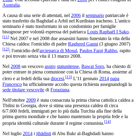
Australia
.
A causa di una serie di attentati, nel
2006
il
seminario
patriarcale è
stato trasferito da Baghdad a Arbil nel Kurdistan iracheno. L'antico
seminario è stato trasformato in un condominio per famiglie
bisognose per volontà espressa del patriarca
Louis Raphaël I Sako
.
[
11
]
Nel 2007 e nel 2008 due assassini hanno funestato la vita della
Chiesa caldea: l'omicidio di padre
Ragheed Ganni
(3 giugno 2007)
[
12
]
; l'omicidio dell'
arcieparca di Mosul
,
Paulos Faraj Rahho
, rapito
e poi trovato senza vita il 13 marzo 2008.
Nel
2008
un vescovo
assiro
statunitense
,
Bawai Soro
, ha chiesto di
poter entrare in piena comunione con la Chiesa di Roma, assieme al
[
13
]
clero e ai fedeli della sua
diocesi
.
L'11 gennaio
2014
papa
Francesco
ha ufficialmente accolto questa richiesta assegnandogli la
sede titolare vescovile
di
Foraziana
.
Nell'ottobre
2009
è stata consacrata la prima chiesa cattolica caldea a
Tbilisi in Georgia, dove si stima una presenza caldea di circa
6/7.000 fedeli, immigrati per lo più dalla Turchia alla fine della
prima guerra mondiale e che hanno mantenuto la propria fede e la
[
14
]
propria identità culturale durante il regime comunista.
Nel luglio
2014
i
jihādisti
di Abu Bakr al-Baghdadi hanno