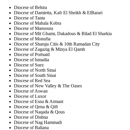
Diocese of Behira
Diocese of Damietta, Kafr El Sheikh & ElBarari
Diocese of Tanta
Diocese of Mahala Kobra
Diocese of Mansoura
Diocese of Mit Ghamr, Dakadous & Bilad El Sharkia
Diocese of Monufia
Diocese of Sharqia Citis & 10th Ramadan City
Diocese of Zagazig & Minya El Qamh
Diocese of Portsaid
Diocese of Ismailia
Diocese of Suez
Diocese of North Sinai
Diocese of South Sinai
Diocese of Red Sea
Diocese of New Valley & The Oases
Diocese of Aswan
Diocese of Luxor
Diocese of Esna & Armant
Diocese of Qena & Qift
Diocese of Naqada & Qous
Diocese of Dishna
Diocese of Nag Hammadi
Diocese of Baliana