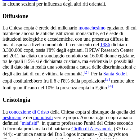
in alcune sezioni per influenza degli altri riti orientali.
Diffusione
La Chiesa copta è erede del millenario
monachesimo
egiziano, di cui
mantiene ancora le antiche istituzioni monastiche, ed è sede di
istituzioni teologiche e accademiche, con una presenza diffusa in
una diaspora a livello mondiale. Il censimento del
1986
dichiara
3.300.000 copti, ossia l'8% degli egiziani. Il PEW Research Center
nel 2011 ha citato un sondaggio condotto su 16.000 donne egiziane,
tra le quali il 5% si è dichiarata cristiana, ma evidenzia la possibilità
che il dato sia in realtà una sottostima a causa delle discriminazioni e
[
2
]
degli attentati di cui è vittima la comunità,
. Per la
Santa Sede
i
[
3
]
copti costituirebbero fra il 6 e l'8% della popolazione
mentre altre
[
4
]
fonti quantificano nel 10% la presenza copta in Egitto.
Cristologia
La
concezione di Cristo
della Chiesa copta si distingue da quella dei
nestoriani
e dei
monofisiti
veri e propri. Ancora oggi i copti amano
definirsi "
miafisiti
", in quanto professano l'unità del Cristo secondo
la formula proclamata dal patriarca
Cirillo di Alessandria
(370 ca -
444): «un'unica natura del Dio Logos incarnata» (
mia physis tou