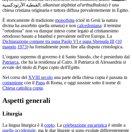
القبطية الأرثوذكسية,
alkanisat alqibtiat al'urthudhuksia
) è una
chiesa cristiana originaria e tuttora diffusa prevalentemente in Egitto.
È storicamente di tradizione
monofisita
(cioè in Gesù la natura
divina ha assorbito quella umana) e non
calcedoniana
: il termine
"ortodossa" non va dunque inteso come legato al cristianesimo
ortodosso basato a Istanbul e prevalente nell'est Europa. La
Dichiarazione comune tra papa Paolo VI e papa Shenuda III
(
10
maggio
1973
) ha formalmente posto fine alla disputa cristologica.
L'organo supremo di governo è il Santo Sinodo, che è presieduto dal
Patriarca
, che ha la residenza al Cairo. Il Patriarca di Alessandria si
avvale del titolo di
Papa copto dell'Egitto
.
Nel corso del
XVIII secolo
una parte della chiesa copta è passata in
comunione
con il
Papa
di Roma, e oggi sussiste sotto il nome di
Chiesa cattolica copta
.
Aspetti generali
Liturgia
La lingua liturgica è il
copto
. La
celebrazione eucaristica
è simile a
quella occidentale
, ma le due liturgie si sono evolute differentemente