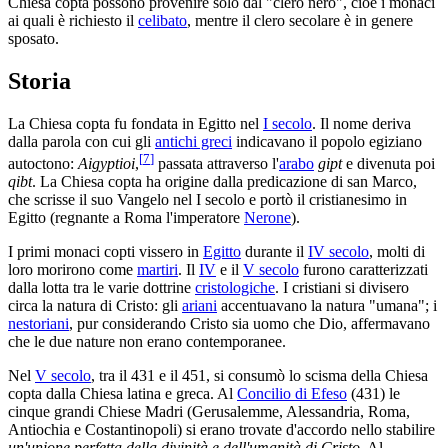
Chiesa copta possono provenire solo dal "clero nero", cioè i monaci
ai quali è richiesto il
celibato
, mentre il clero secolare è in genere
sposato.
Storia
La Chiesa copta fu fondata in Egitto nel
I secolo
. Il nome deriva
dalla parola con cui gli
antichi greci
indicavano il popolo egiziano
[
7
]
autoctono:
Aigyptioi
,
passata attraverso l'
arabo
gipt
e divenuta poi
qibt
. La Chiesa copta ha origine dalla predicazione di san Marco,
che scrisse il suo Vangelo nel I secolo e portò il cristianesimo in
Egitto (regnante a Roma l'imperatore
Nerone
).
I primi monaci copti vissero in
Egitto
durante il
IV secolo
, molti di
loro morirono come
martiri
. Il
IV
e il
V secolo
furono caratterizzati
dalla lotta tra le varie dottrine
cristologiche
. I cristiani si divisero
circa la natura di Cristo: gli
ariani
accentuavano la natura "umana"; i
nestoriani
, pur considerando Cristo sia uomo che Dio, affermavano
che le due nature non erano contemporanee.
Nel
V secolo
, tra il 431 e il 451, si consumò lo scisma della Chiesa
copta dalla Chiesa latina e greca. Al
Concilio di Efeso
(431) le
cinque grandi Chiese Madri (Gerusalemme, Alessandria, Roma,
Antiochia e Costantinopoli) si erano trovate d'accordo nello stabilire
un'unione perfetta della divinità e dell'umanità di Cristo
. Al