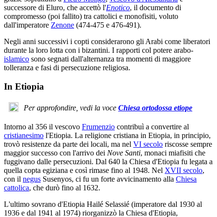
successore di Eluro, che accettò l'
Enotico
, il documento di
compromesso (poi fallito) tra cattolici e monofisiti, voluto
dall'imperatore
Zenone
(474-475 e 476-491).
Negli anni successivi i copti considerarono gli Arabi come liberatori
durante la loro lotta con i bizantini. I rapporti col potere arabo-
islamico
sono segnati dall'alternanza tra momenti di maggiore
tolleranza e fasi di persecuzione religiosa.
In Etiopia
Per approfondire, vedi la voce
Chiesa ortodossa etiope
Intorno al 356 il vescovo
Frumenzio
contribuì a convertire al
cristianesimo
l'Etiopia. La religione cristiana in Etiopia, in principio,
trovò resistenze da parte dei locali, ma nel
VI secolo
riscosse sempre
maggior successo con l'arrivo dei
Nove Santi
, monaci miafisiti che
fuggivano dalle persecuzioni. Dal 640 la Chiesa d'Etiopia fu legata a
quella copta egiziana e così rimase fino al 1948. Nel
XVII secolo
,
con il
negus
Susenyos, ci fu un forte avvicinamento alla
Chiesa
cattolica
, che durò fino al 1632.
L'ultimo sovrano d'Etiopia Hailé Selassié (imperatore dal 1930 al
1936 e dal 1941 al 1974) riorganizzò la Chiesa d'Etiopia,