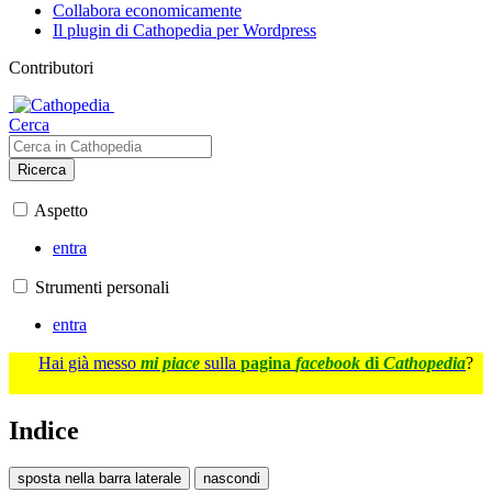
Collabora economicamente
Il plugin di Cathopedia per Wordpress
Contributori
Cerca
Ricerca
Aspetto
entra
Strumenti personali
entra
Hai già messo
mi piace
sulla
pagina
facebook
di
Cathopedia
?
Indice
sposta nella barra laterale
nascondi