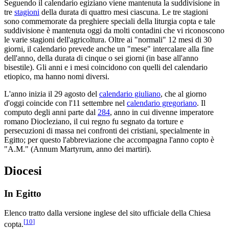
Seguendo il calendario egiziano viene mantenuta la suddivisione in
tre
stagioni
della durata di quattro mesi ciascuna. Le tre stagioni
sono commemorate da preghiere speciali della liturgia copta e tale
suddivisione è mantenuta oggi da molti contadini che vi riconoscono
le varie stagioni dell'agricoltura. Oltre ai "normali" 12 mesi di 30
giorni, il calendario prevede anche un "mese" intercalare alla fine
dell'anno, della durata di cinque o sei giorni (in base all'anno
bisestile). Gli anni e i mesi coincidono con quelli del calendario
etiopico, ma hanno nomi diversi.
L'anno inizia il 29 agosto del
calendario giuliano
, che al giorno
d'oggi coincide con l'11 settembre nel
calendario gregoriano
. Il
computo degli anni parte dal
284
, anno in cui divenne imperatore
romano Diocleziano, il cui regno fu segnato da torture e
persecuzioni di massa nei confronti dei cristiani, specialmente in
Egitto; per questo l'abbreviazione che accompagna l'anno copto è
"A.M." (Annum Martyrum, anno dei martiri).
Diocesi
In Egitto
Elenco tratto dalla versione inglese del sito ufficiale della Chiesa
[
10
]
copta.