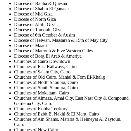
Diocese of Banha & Quesna
Diocese of Shabin El Qanatar
Diocese of Mid Giza
Diocese of North Giza
Diocese of Atfih, Giza
Diocese of Tamouh, Giza
Diocese of 6th October & Ausim
Diocese of Helwan, Maasarah & 15th of May City
Diocese of Maadi
Diocese of Matrouh & Five Western Cities
Diocese of Borg El Arab & Ameriya
Churches of Cairo Downtown
Churches of East Railways, Cairo
Churches of Salam City, Cairo
Churches of Old Cairo, Manial & Fom El-Khalig
Churches of North Shoubra, Cairo
Churches of South Shoubra, Cairo
Churches of Mokattam, Cairo
Churches of Almaza, Amal City, East Nasr City & Compound
Gardenia City, Cairo
Churches of Kobba Territory
Churches of Ezbit El Nakhl & El Marg, Cairo
Churches of Ain Shams, Mataria & Helmeyat Al Zaytoun,
Cairo
Churches of New Cairo