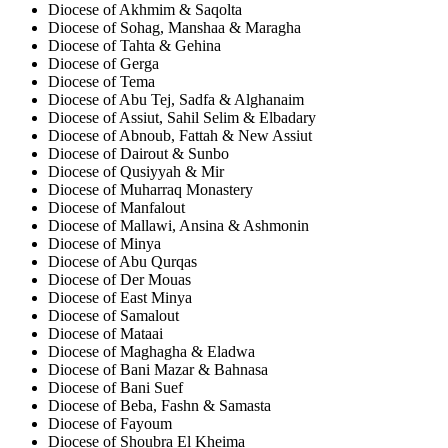
Diocese of Akhmim & Saqolta
Diocese of Sohag, Manshaa & Maragha
Diocese of Tahta & Gehina
Diocese of Gerga
Diocese of Tema
Diocese of Abu Tej, Sadfa & Alghanaim
Diocese of Assiut, Sahil Selim & Elbadary
Diocese of Abnoub, Fattah & New Assiut
Diocese of Dairout & Sunbo
Diocese of Qusiyyah & Mir
Diocese of Muharraq Monastery
Diocese of Manfalout
Diocese of Mallawi, Ansina & Ashmonin
Diocese of Minya
Diocese of Abu Qurqas
Diocese of Der Mouas
Diocese of East Minya
Diocese of Samalout
Diocese of Mataai
Diocese of Maghagha & Eladwa
Diocese of Bani Mazar & Bahnasa
Diocese of Bani Suef
Diocese of Beba, Fashn & Samasta
Diocese of Fayoum
Diocese of Shoubra El Kheima