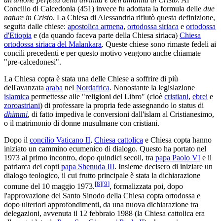
Concilio di Calcedonia (451) invece fu adottata la formula delle
due
nature in Cristo
. La Chiesa di Alessandria rifiutò questa definizione,
seguita dalle chiese:
apostolica armena
,
ortodossa siriaca
e
ortodossa
d'Etiopia
e (da quando faceva parte della Chiesa siriaca)
Chiesa
ortodossa siriaca del Malankara
. Queste chiese sono rimaste fedeli ai
concili precedenti e per questo motivo vengono anche chiamate
"pre-calcedonesi".
La Chiesa copta è stata una delle Chiese a soffrire di più
dell'avanzata
araba
nel
Nordafrica
. Nonostante la legislazione
islamica
permettesse alle "religioni del Libro" (cioè
cristiani
,
ebrei
e
zoroastriani
) di professare la propria fede assegnando lo status di
dhimmi
, di fatto impediva le conversioni dall'islam al Cristianesimo,
o il matrimonio di donne musulmane con cristiani.
Dopo il
concilio Vaticano II
,
Chiesa cattolica
e Chiesa copta hanno
iniziato un cammino ecumenico di dialogo. Questo ha portato nel
1973 al primo incontro, dopo quindici secoli, tra
papa Paolo VI
e il
patriarca dei copti
papa Shenuda III
. Insieme decisero di iniziare un
dialogo teologico, il cui frutto principale è stata la dichiarazione
[
8
]
[
9
]
comune del 10 maggio 1973.
, formalizzata poi, dopo
l'approvazione del Santo Sinodo della Chiesa copta ortodossa e
dopo ulteriori approfondimenti, da una nuova dichiarazione tra
delegazioni, avvenuta il 12 febbraio 1988 (la Chiesa cattolica era