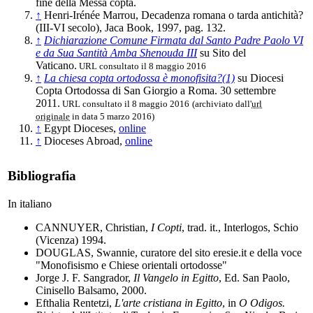
fine della Messa copta.
↑
Henri-Irénée Marrou, Decadenza romana o tarda antichità?
(III-VI secolo), Jaca Book, 1997, pag. 132.
↑
Dichiarazione Comune Firmata dal Santo Padre Paolo VI
e da Sua Santità Amba Shenouda III
su Sito del
Vaticano.
URL consultato il 8 maggio 2016
↑
La chiesa copta ortodossa è monofisita?(1)
su Diocesi
Copta Ortodossa di San Giorgio a Roma. 30 settembre
2011.
URL consultato il 8 maggio 2016
(archiviato dall'
url
originale
in data 5 marzo 2016)
↑
Egypt Dioceses,
online
↑
Dioceses Abroad,
online
Bibliografia
In italiano
CANNUYER, Christian,
I Copti
, trad. it., Interlogos, Schio
(Vicenza) 1994.
DOUGLAS, Swannie, curatore del sito eresie.it e della voce
"Monofisismo e Chiese orientali ortodosse"
Jorge J. F. Sangrador,
Il Vangelo in Egitto
, Ed. San Paolo,
Cinisello Balsamo, 2000.
Efthalia Rentetzi,
L'arte cristiana in Egitto
, in
O Odigos.