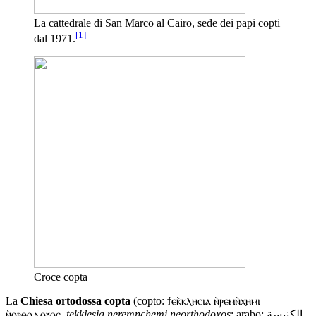
La cattedrale di San Marco al Cairo, sede dei papi copti
[
1
]
dal 1971.
Croce copta
La
Chiesa ortodossa copta
(copto: ϯⲉⲕ̀ⲕⲗⲏⲥⲓⲁ ⲛ̀ⲣⲉⲙⲛ̀ⲭⲏⲙⲓ
ⲛ̀ⲟⲣⲑⲟⲇⲟⲝⲟⲥ,
tekklesia neremnchemi neorthodoxos
; arabo: الكنيسة