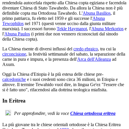
rendendola autocefala rispetto alla Chiesa copta egiziana e facendola
diventare Chiesa di Stato Tawahedo. Da allora la Chiesa non è più
definibile copta ma Ortodossa Tawahedo. L'
Abuna Basilios
, il
primo patriarca, fu eletto nel 1959 e gli successe l'
Abuna
Tewophilos
nel 1971 (questi venne ucciso dalla giunta militare
marxista). I successori furono
Tekle Haymanot
, l'
Abuna Merkorios
e
l'
Abuna Paulos
(i primi due non vennero riconosciuti dal sinodo
della Chiesa copta).
La Chiesa risente di diversi influssi del
credo ebraico
, tra cui la
circoncisione
, la festività settimanale del sabato, la separazione della
carne in pura e impura, e la presenza dell'
Arca dell'Alleanza
ad
Axum.
Oggi la Chiesa d'Etiopia è la più estesa delle chiese pre-
calcedoniche
e i suoi credenti sono circa 36 milioni, in Etiopia e
altrove. Il termine Tewahido vuol dire, in lingua Ge'ez "l'essere che
si è fatto uno", rifacendosi alla dottrina teologica miafisita.
In Eritrea
Per approfondire, vedi la voce
Chiesa ortodossa eritrea
La più giovane tra le chiese orientali ortodosse è la Chiesa Eritrea