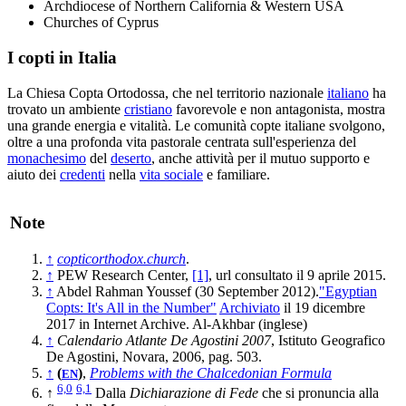
Archdiocese of Northern California & Western USA
Churches of Cyprus
I copti in Italia
La Chiesa Copta Ortodossa, che nel territorio nazionale
italiano
ha
trovato un ambiente
cristiano
favorevole e non antagonista, mostra
una grande energia e vitalità. Le comunità copte italiane svolgono,
oltre a una profonda vita pastorale centrata sull'esperienza del
monachesimo
del
deserto
, anche attività per il mutuo supporto e
aiuto dei
credenti
nella
vita sociale
e familiare.
Note
↑
copticorthodox.church
.
↑
PEW Research Center,
[1]
, url consultato il 9 aprile 2015.
↑
Abdel Rahman Youssef (30 September 2012).
"Egyptian
Copts: It's All in the Number"
Archiviato
il 19 dicembre
2017 in Internet Archive. Al-Akhbar (inglese)
↑
Calendario Atlante De Agostini 2007
, Istituto Geografico
De Agostini, Novara, 2006, pag. 503.
↑
(
)
,
Problems with the Chalcedonian Formula
EN
6,0
6,1
↑
Dalla
Dichiarazione di Fede
che si pronuncia alla