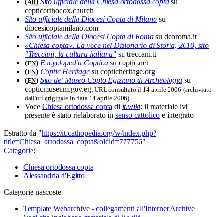
(
)
Sito ufficiale della Chiesa ortodossa copta
su
AR
copticorthodox.church
Sito ufficiale della Diocesi Copta di Milano
su
diocesicoptamilano.com
Sito ufficiale della Diocesi Copta di Roma
su dcoroma.it
«Chiesa copta». La voce nel Dizionario di Storia, 2010, sito
"Treccani, la cultura italiana"
su treccani.it
(
)
Encyclopedia Coptica
su coptic.net
EN
(
)
Coptic Heritage
su copticheritage.org
EN
(
)
Sito del Museo Copto Egiziano di Archeologia
su
EN
copticmuseum.gov.eg.
URL consultato il 14 aprile 2006
(archiviato
dall'
url originale
in data 14 aprile 2006)
Voce
Chiesa ortodossa copta
di
it.wiki
: il materiale ivi
presente è stato rielaborato in
senso cattolico
e integrato
Estratto da "
https://it.cathopedia.org/w/index.php?
title=Chiesa_ortodossa_copta&oldid=777756
"
Categorie
:
Chiesa ortodossa copta
Alessandria d'Egitto
Categorie nascoste:
Template Webarchive - collegamenti all'Internet Archive