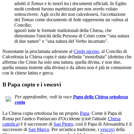
adottò il
Tomus
e lo inserì tra i documenti ufficiali. In Egitto
molti credenti furono martirizzati per non averlo voluto
sottoscrivere. Agli occhi dei non calcedonesi, l'accettazione
del
Tomus
come documento di fede rappresenta un
vulnus
al
Concilio;
ignorò tutte le formule tradizionali della Chiesa, che
dimostrano l'unicità della Persona di Cristo come "una natura
di due nature" e "una natura del Verbo incarnato".
Nonostante la proclamata adesione al
Credo niceno
, al Concilio di
Calcedonia la Chiesa copta è stata definita "monofisita" (dottrina che
afferma che Cristo ha solo una natura, quella divina, e non due,
quella umana insieme alla divina) e da allora non è più in comunione
con le chiese latina e greca.
Il Papa copto e i vescovi
Per approfondire, vedi la voce
Papa della Chiesa ortodossa
copta
La Chiesa copta ortodossa ha un proprio
Papa
. Come il Papa di
Roma per l'antico Patriarcato d'Occidente (cioè l'attuale
Chiesa
cattolica
) è il successore di
San Pietro
, così il Papa di Alessandria è il
successore di
San Marco
. Per un'antica tradizione, i
vescovi
della