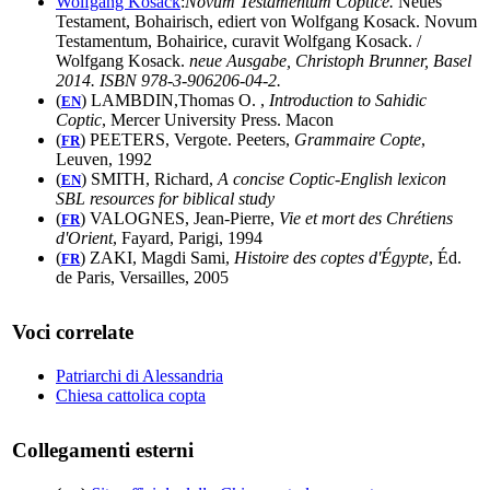
Wolfgang Kosack
:
Novum Testamentum Coptice.
Neues
Testament, Bohairisch, ediert von Wolfgang Kosack. Novum
Testamentum, Bohairice, curavit Wolfgang Kosack. /
Wolfgang Kosack.
neue Ausgabe, Christoph Brunner, Basel
2014. ISBN 978-3-906206-04-2.
(
) LAMBDIN,Thomas O. ,
Introduction to Sahidic
EN
Coptic
, Mercer University Press. Macon
(
) PEETERS, Vergote. Peeters,
Grammaire Copte
,
FR
Leuven, 1992
(
) SMITH, Richard,
A concise Coptic-English lexicon
EN
SBL resources for biblical study
(
) VALOGNES, Jean-Pierre,
Vie et mort des Chrétiens
FR
d'Orient
, Fayard, Parigi, 1994
(
) ZAKI, Magdi Sami,
Histoire des coptes d'Égypte
, Éd.
FR
de Paris, Versailles, 2005
Voci correlate
Patriarchi di Alessandria
Chiesa cattolica copta
Collegamenti esterni