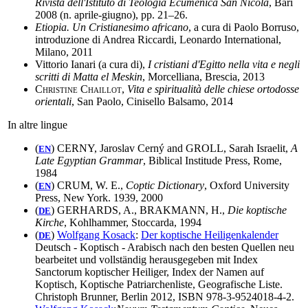
Rivista dell'Istituto di Teologia Ecumenica San Nicola
, Bari
2008 (n. aprile-giugno), pp. 21–26.
Etiopia. Un Cristianesimo africano
, a cura di Paolo Borruso,
introduzione di Andrea Riccardi, Leonardo International,
Milano, 2011
Vittorio Ianari (a cura di),
I cristiani d'Egitto nella vita e negli
scritti di Matta el Meskin
, Morcelliana, Brescia, 2013
Christine Chaillot
,
Vita e spiritualità delle chiese ortodosse
orientali
, San Paolo, Cinisello Balsamo, 2014
In altre lingue
(
) CERNY, Jaroslav Cerný and GROLL, Sarah Israelit,
A
EN
Late Egyptian Grammar
, Biblical Institude Press, Rome,
1984
(
) CRUM, W. E.,
Coptic Dictionary
, Oxford University
EN
Press, New York. 1939, 2000
(
) GERHARDS, A., BRAKMANN, H.,
Die koptische
DE
Kirche
, Kohlhammer, Stoccarda, 1994
(
)
Wolfgang Kosack
:
Der koptische Heiligenkalender
DE
Deutsch - Koptisch - Arabisch nach den besten Quellen neu
bearbeitet und vollständig herausgegeben mit Index
Sanctorum koptischer Heiliger, Index der Namen auf
Koptisch, Koptische Patriarchenliste, Geografische Liste.
Christoph Brunner, Berlin 2012, ISBN 978-3-9524018-4-2.