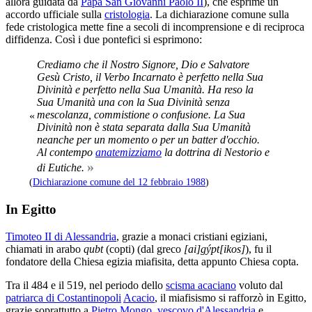
allora guidata da
Papa San Giovanni Paolo II
), che esprime un
accordo ufficiale sulla
cristologia
. La dichiarazione comune sulla
fede cristologica mette fine a secoli di incomprensione e di reciproca
diffidenza. Così i due pontefici si esprimono:
Crediamo che il Nostro Signore, Dio e Salvatore
Gesù Cristo, il Verbo Incarnato è perfetto nella Sua
Divinità e perfetto nella Sua Umanità. Ha reso la
Sua Umanità una con la Sua Divinità senza
mescolanza, commistione o confusione. La Sua
«
Divinità non è stata separata dalla Sua Umanità
neanche per un momento o per un batter d'occhio.
Al contempo
anatemizziamo
la dottrina di Nestorio e
»
di Eutiche.
(
Dichiarazione comune del 12 febbraio 1988
)
In Egitto
Timoteo II di Alessandria
, grazie a monaci cristiani egiziani,
chiamati in arabo
qubt
(copti) (dal greco
[ai]gýpt[ikos]
), fu il
fondatore della Chiesa egizia miafisita, detta appunto Chiesa copta.
Tra il 484 e il 519, nel periodo dello
scisma acaciano
voluto dal
patriarca di Costantinopoli
Acacio
, il miafisismo si rafforzò in Egitto,
grazie soprattutto a
Pietro Mongo
,
vescovo d'Alessandria
e