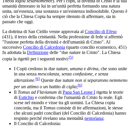
Theou logou sesarkomenee
). Per i copti, la divinità di Cristo e la sua
umanità dimorano in lui in un'unità perfetta formando una natura
unita, un'essenza, una sostanza e un'esistenza indissolubile. Questo è
ciò che la Chiesa Copta ha sempre ritenuto di affermare, sia in
passato che oggi.
La dottrina di San Cirillo venne approvata al
Concilio di Efeso
(431), il terzo della cristianità. Nella professione di fede si affermò
"l'unione perfetta della divinità e dell'umanità di Cristo". Al
successivo
Concilio di Calcedonia
(quarto concilio ecumenico, 451)
fu adottata la
Definizione
delle "due nature in Cristo". La Chiesa
[
5
]
copta la rigettò per i seguenti motivi:
I Copti credono in due nature,
umana
e
divina
, che sono unite
in una senza
mescolanza, senza confusione, e senza
[
6
]
alterazione
.
Queste due nature
non si separarono nemmeno
[
6
]
per un attimo o un battito di ciglia
;
Il
Tomus ad Flavianum
di
Papa San Leone I
rigetta le teorie
di
Eutichio
e conferma che l'umanità di Cristo fu reale. Egli
scese nel mondo e visse tra gli uomini. La Chiesa copta
concorda, ma il
Tomus
consiste di tre affermazioni, le stesse
che alcuni padri conciliari (del Concilio di Calcedonia) hanno
respinto perché rivelano una mentalità
nestoriana
;
Il Concilio di Calcedonia: