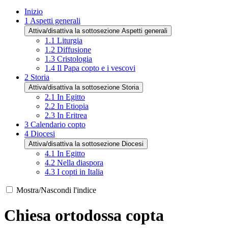
Inizio
1
Aspetti generali
Attiva/disattiva la sottosezione Aspetti generali
1.1
Liturgia
1.2
Diffusione
1.3
Cristologia
1.4
Il Papa copto e i vescovi
2
Storia
Attiva/disattiva la sottosezione Storia
2.1
In Egitto
2.2
In Etiopia
2.3
In Eritrea
3
Calendario copto
4
Diocesi
Attiva/disattiva la sottosezione Diocesi
4.1
In Egitto
4.2
Nella diaspora
4.3
I copti in Italia
Mostra/Nascondi l'indice
Chiesa ortodossa copta