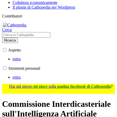
Collabora economicamente
Il plugin di Cathopedia per Wordpress
Contributori
Cerca
Ricerca
Aspetto
entra
Strumenti personali
entra
Hai già messo
mi piace
sulla
pagina
facebook
di
Cathopedia
?
Commissione Interdicasteriale
sull'Intelligenza Artificiale