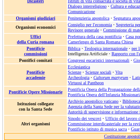
Dicasteri
Istituti di vita consacrata e società di vit
Dialogo interreligioso
·
Cultura e educa
Comunicazione
Organismi giudiziari
Penitenzieria apostolica
·
Segnatura apos
Consiglio per l'economia
·
Segreteria pe
Organismi economici
Revisore generale
·
Commissione di mate
Uffici
Prefettura della casa pontificia
·
Casa pon
della Curia romana
Camerlengo di Santa Romana Chiesa
Pontificie
Biblica
·
Teologica internazionale
·
per 
commissioni
Intelligenza Artificiale
·
Rapporto con l'
Pontifici comitati
Congressi eucaristici internazionali
·
Gio
Ecclesiastica
Pontificie
Scienze
·
Scienze sociali
·
Vita
accademie
Archeologia
·
Cultorum martyrum
·
Lati
Virtuosi al Pantheon
Pontificia Opera della Propagazione del
Pontificie Opere Missionarie
Pontificia Opera dell'Infanzia Missionari
Archivio apostolico vaticano
·
Biblioteca
Istituzioni collegate
Agenzia della Santa Sede per la valutazio
con la Santa Sede
Autorità di supervisione e informazione 
Sinodo dei vescovi
·
Ufficio del lavoro 
Altri organismi
Commissione interdicasteriale per la rev
Pontificio istituto di musica sacra
·
Guard
Costituzione apostol