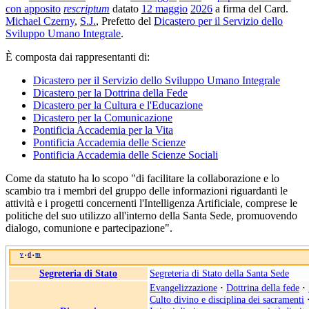
con apposito
rescriptum
datato
12 maggio
2026
a firma del Card.
Michael Czerny
,
S.J.
, Prefetto del
Dicastero per il Servizio dello
Sviluppo Umano Integrale
.
È composta dai rappresentanti di:
Dicastero per il Servizio dello Sviluppo Umano Integrale
Dicastero per la Dottrina della Fede
Dicastero per la Cultura e l'Educazione
Dicastero per la Comunicazione
Pontificia Accademia per la Vita
Pontificia Accademia delle Scienze
Pontificia Accademia delle Scienze Sociali
Come da statuto ha lo scopo "di facilitare la collaborazione e lo
scambio tra i membri del gruppo delle informazioni riguardanti le
attività e i progetti concernenti l'Intelligenza Artificiale, comprese le
politiche del suo utilizzo all'interno della Santa Sede, promuovendo
dialogo, comunione e partecipazione".
v
d
m
•
•
Segreteria di Stato
Segreteria di Stato della Santa Sede
Evangelizzazione
·
Dottrina della fede
·
Culto divino e disciplina dei sacramenti