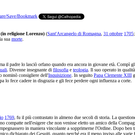
(in religione Lorenzo)
(
Sant'Arcangelo di Romagna
,
31 ottobre
1705
la sua
morte
.
ma il padre lo lasciò orfano quando era ancora in giovane età. Compì gl
uali
. Divenne insegnante di
filosofia
e
teologia
. Il suo operato in qualit
lo nominò consigliere dell'
Inquisizione
. In seguito
Papa Clemente XIII
g
apa lo fece cadere in disgrazia e gli fece perdere ogni influenza a corte.
io
1769
, fu il più contrastato in almeno due secoli di storia. La question
erano compatte nell'esigere che non venisse eletto un amico della Compagn
 impegnassero in maniera vincolante a sopprimerne l'Ordine. Dopo ben t
mico dichiarato dei Gesuiti, quanto perché era il meno inviso alle varie 