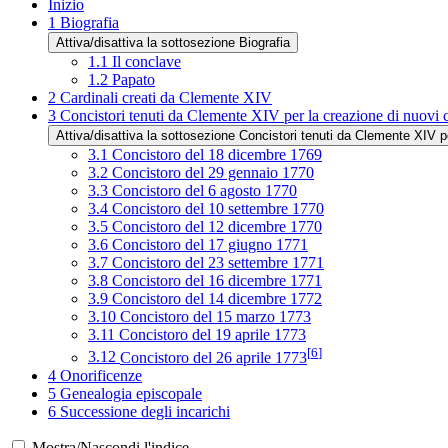
Inizio
1
Biografia
Attiva/disattiva la sottosezione Biografia
1.1
Il conclave
1.2
Papato
2
Cardinali creati da Clemente XIV
3
Concistori tenuti da Clemente XIV per la creazione di nuovi c
Attiva/disattiva la sottosezione Concistori tenuti da Clemente XIV pe
3.1
Concistoro del 18 dicembre 1769
3.2
Concistoro del 29 gennaio 1770
3.3
Concistoro del 6 agosto 1770
3.4
Concistoro del 10 settembre 1770
3.5
Concistoro del 12 dicembre 1770
3.6
Concistoro del 17 giugno 1771
3.7
Concistoro del 23 settembre 1771
3.8
Concistoro del 16 dicembre 1771
3.9
Concistoro del 14 dicembre 1772
3.10
Concistoro del 15 marzo 1773
3.11
Concistoro del 19 aprile 1773
[
6
]
3.12
Concistoro del 26 aprile 1773
4
Onorificenze
5
Genealogia episcopale
6
Successione degli incarichi
Mostra/Nascondi l'indice