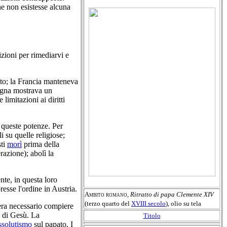
ne non esistesse alcuna
izioni per rimediarvi e
ato; la Francia manteneva
agna mostrava un
limitazioni ai diritti
o queste potenze. Per
li su quelle religiose;
sti
morì
prima della
razione); abolì la
te, in questa loro
resse l'ordine in Austria.
Ambito romano
,
Ritratto di papa Clemente XIV
(terzo quarto del
XVIII secolo
), olio su tela
era necessario compiere
 di Gesù. La
Titolo
solutismo
sul papato. I