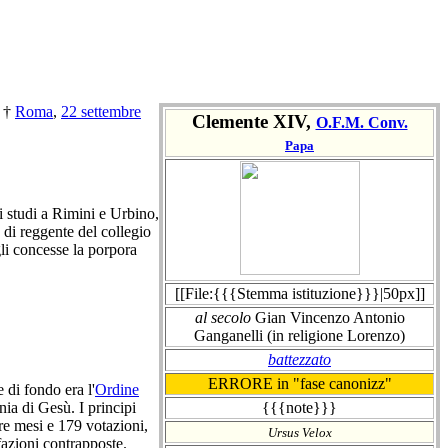
; †
Roma
,
22 settembre
Clemente XIV,
O.F.M. Conv.
Papa
i studi a Rimini e Urbino,
à di reggente del collegio
li concesse la porpora
[[File:{{{Stemma istituzione}}}|50px]]
al secolo
Gian Vincenzo Antonio
Ganganelli (in religione Lorenzo)
battezzato
ERRORE in "fase canonizz"
e di fondo era l'
Ordine
{{{note}}}
ia di Gesù. I principi
re mesi e 179 votazioni,
Ursus Velox
fazioni contrapposte.