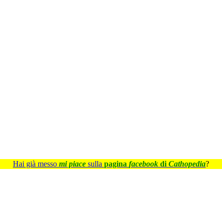
Hai già messo
mi piace
sulla
pagina
facebook
di
Cathopedia
?