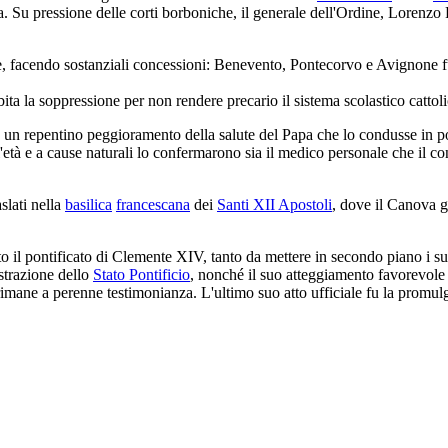
. Su pressione delle corti borboniche, il generale dell'Ordine, Lorenzo R
 facendo sostanziali concessioni: Benevento, Pontecorvo e Avignone fu
bita la soppressione per non rendere precario il sistema scolastico cattoli
cò un repentino peggioramento della salute del Papa che lo condusse in 
'età e a cause naturali lo confermarono sia il medico personale che il c
aslati nella
basilica
francescana
dei
Santi XII Apostoli
, dove il Canova g
 il pontificato di Clemente XIV, tanto da mettere in secondo piano i suo
istrazione dello
Stato Pontificio
, nonché il suo atteggiamento favorevole a
imane a perenne testimonianza. L'ultimo suo atto ufficiale fu la promulg