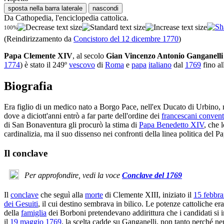
sposta nella barra laterale
nascondi
Da Cathopedia, l'enciclopedia cattolica.
100%
(Reindirizzamento da
Concistoro del 12 dicembre 1770
)
Papa
Clemente XIV
, al secolo
Gian Vincenzo Antonio Ganganelli 
1774
) è stato il 249º
vescovo
di
Roma
e
papa
italiano
dal
1769
fino al
Biografia
Era figlio di un medico nato a Borgo Pace, nell'ex Ducato di Urbino, 
dove a diciott'anni entrò a far parte dell'ordine dei
francescani convent
di San Bonaventura gli procurò la stima di
Papa Benedetto XIV
, che 
cardinalizia, ma il suo dissenso nei confronti della linea politica del P
Il conclave
Per approfondire, vedi la voce
Conclave del 1769
Il
conclave
che seguì alla
morte
di Clemente XIII, iniziato il
15 febbra
dei Gesuiti
, il cui destino sembrava in bilico. Le potenze cattoliche 
della
famiglia
dei Borboni pretendevano addirittura che i candidati si
il
19 maggio
1769
, la scelta cadde su Ganganelli, non tanto perché ne