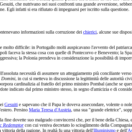
i Gesuiti, che nutrivano nei suoi confronti una grande avversione, sebbe
Egli infatti si era rifiutato di impegnarsi per iscritto sulla questione.
ontenevano informazioni sulla corruzione dei
chierici
, alcune sue dispos
e molto difficile: in Portogallo molti auspicavano l'avvento del patriarc
oli faceva la stessa cosa con quelle di Pontecorvo e Benevento; la Sp
ressiva; la Polonia prendeva in considerazione la possibilità di imporre 
dell'assoluta necessità di assumere un atteggiamento più conciliante vers
a Domini
, in cui si metteva in discussione la legittimità delle autorità civi
 porpora cardinalizia al fratello del primo ministro Pombal (anche se que
rdote indicato dal primo ministro stesso, in segno d'amicizia e di conside
dei
Gesuiti
e sapevano che il Papa le doveva assecondare, volente o nolen
'estero. Persino
Maria Teresa d'Austria
, una sua "grande elettrice", sopp
 fine dovette suo malgrado convincersi che, per il bene della Chiesa, 
c Redemptor
con cui veniva decretato lo scioglimento della Compagnia
ittoria della ragione. In realtà fu una vittoria dell'
Illuminismo
e dell'
As