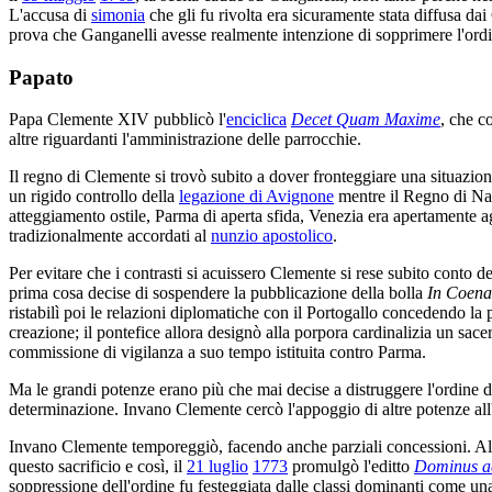
L'accusa di
simonia
che gli fu rivolta era sicuramente stata diffusa da
prova che Ganganelli avesse realmente intenzione di sopprimere l'ordine. 
Papato
Papa Clemente XIV pubblicò l'
enciclica
Decet Quam Maxime
, che c
altre riguardanti l'amministrazione delle parrocchie.
Il regno di Clemente si trovò subito a dover fronteggiare una situazion
un rigido controllo della
legazione di Avignone
mentre il Regno di Nap
atteggiamento ostile, Parma di aperta sfida, Venezia era apertamente agg
tradizionalmente accordati al
nunzio apostolico
.
Per evitare che i contrasti si acuissero Clemente si rese subito conto 
prima cosa decise di sospendere la pubblicazione della bolla
In Coen
ristabilì poi le relazioni diplomatiche con il Portogallo concedendo la
creazione; il pontefice allora designò alla porpora cardinalizia un sace
commissione di vigilanza a suo tempo istituita contro Parma.
Ma le grandi potenze erano più che mai decise a distruggere l'ordine 
determinazione. Invano Clemente cercò l'appoggio di altre potenze all
Invano Clemente temporeggiò, facendo anche parziali concessioni. Alla
questo sacrificio e così, il
21 luglio
1773
promulgò l'editto
Dominus a
soppressione dell'ordine fu festeggiata dalle classi dominanti come una v