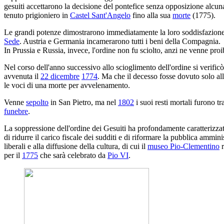
gesuiti accettarono la decisione del pontefice senza opposizione alcuna
tenuto prigioniero in
Castel Sant'Angelo
fino alla sua
morte
(1775).
Le grandi potenze dimostrarono immediatamente la loro soddisfazione,
Sede
. Austria e Germania incamerarono tutti i beni della Compagnia.
In Prussia e Russia, invece, l'ordine non fu sciolto, anzi ne venne proi
Nel corso dell'anno successivo allo scioglimento dell'ordine si verifi
avvenuta il
22 dicembre
1774
. Ma che il decesso fosse dovuto solo all
le voci di una morte per avvelenamento.
Venne
sepolto
in San Pietro, ma nel
1802
i suoi resti mortali furono tr
funebre
.
La soppressione dell'ordine dei Gesuiti ha profondamente caratterizzato
di ridurre il carico fiscale dei sudditi e di riformare la pubblica ammin
liberali e alla diffusione della cultura, di cui il
museo Pio-Clementino
r
per il
1775
che sarà celebrato da
Pio VI
.