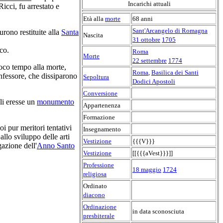
Incarichi attuali
icci, fu arrestato e
Età alla
morte
68 anni
Sant'Arcangelo di Romagna
rono restituite alla
Santa
Nascita
31 ottobre
1705
co.
Roma
Morte
22 settembre
1774
poco tempo alla morte,
Roma
,
Basilica dei Santi
onfessore, che dissiparono
Sepoltura
Dodici Apostoli
Conversione
li eresse un
monumento
Appartenenza
Formazione
i pur meritori tentativi
Insegnamento
llo sviluppo delle arti
Vestizione
{{{V}}}
azione dell'
Anno Santo
Vestizione
[[{{{aVest}}}]]
Professione
18 maggio
1724
religiosa
Ordinato
diacono
Ordinazione
in data sconosciuta
presbiterale