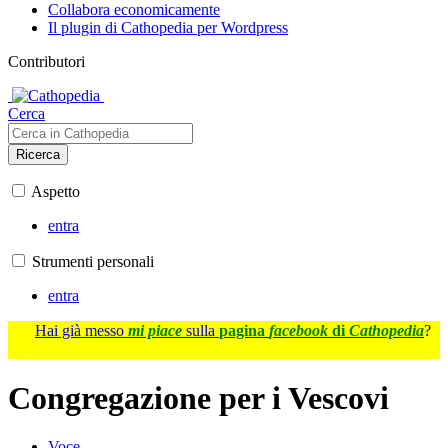
Collabora economicamente
Il plugin di Cathopedia per Wordpress
Contributori
Cerca
Ricerca
Aspetto
entra
Strumenti personali
entra
Hai già messo
mi piace
sulla
pagina
facebook
di
Cathopedia
?
Congregazione per i Vescovi
Voce