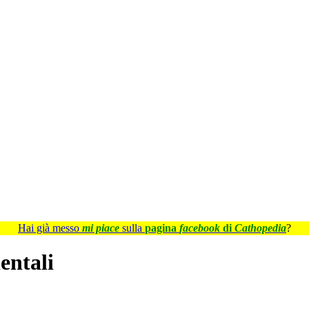
Hai già messo
mi piace
sulla
pagina
facebook
di
Cathopedia
?
entali