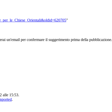
one_per_le_Chiese_Orientali&oldid=620705
"
rai un'email per confermare il suggerimento prima della pubblicazione
2 alle 15:53.
Unported
.