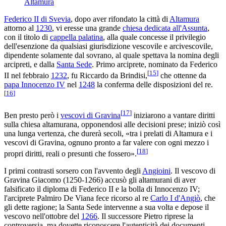
Altamura
Federico II di Svevia
, dopo aver rifondato la città di
Altamura
attorno al
1230
, vi eresse una grande
chiesa dedicata all'Assunta
,
con il titolo di
cappella palatina
, alla quale concesse il privilegio
dell'esenzione da qualsiasi giurisdizione vescovile e arcivescovile,
dipendente solamente dal sovrano, al quale spettava la nomina degli
arcipreti, e dalla
Santa Sede
. Primo arciprete, nominato da Federico
[
15
]
II nel febbraio
1232
, fu Riccardo da Brindisi,
che ottenne da
papa Innocenzo IV
nel
1248
la conferma delle disposizioni del re.
[
16
]
[
17
]
Ben presto però i
vescovi di Gravina
iniziarono a vantare diritti
sulla chiesa altamurana, opponendosi alle decisioni prese; iniziò così
una lunga vertenza, che durerà secoli, «tra i prelati di Altamura e i
vescovi di Gravina, ognuno pronto a far valere con ogni mezzo i
[
18
]
propri diritti, reali o presunti che fossero».
I primi contrasti sorsero con l'avvento degli
Angioini
. Il vescovo di
Gravina Giacomo (1250-1266) accusò gli altamurani di aver
falsificato il diploma di Federico II e la bolla di Innocenzo IV;
l'arciprete Palmiro De Viana fece ricorso al re
Carlo I d'Angiò
, che
gli dette ragione; la Santa Sede intervenne a sua volta e depose il
vescovo nell'ottobre del
1266
. Il successore Pietro riprese la
controversia, ma dovette riconoscere l'autenticità dei documenti