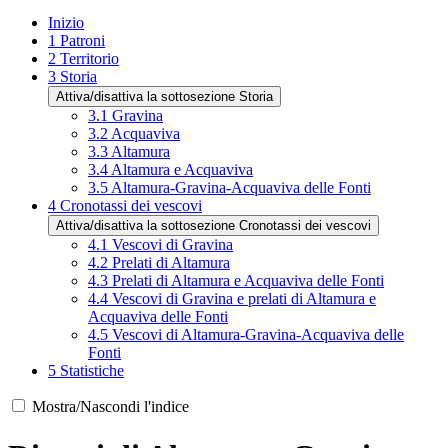
Inizio
1
Patroni
2
Territorio
3
Storia
Attiva/disattiva la sottosezione Storia
3.1
Gravina
3.2
Acquaviva
3.3
Altamura
3.4
Altamura e Acquaviva
3.5
Altamura-Gravina-Acquaviva delle Fonti
4
Cronotassi dei vescovi
Attiva/disattiva la sottosezione Cronotassi dei vescovi
4.1
Vescovi di Gravina
4.2
Prelati di Altamura
4.3
Prelati di Altamura e Acquaviva delle Fonti
4.4
Vescovi di Gravina e prelati di Altamura e
Acquaviva delle Fonti
4.5
Vescovi di Altamura-Gravina-Acquaviva delle
Fonti
5
Statistiche
Mostra/Nascondi l'indice