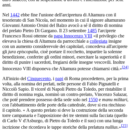
anni.
Nel
1442
ebbe fine l'unione dell'arcipretura di Altamura con il
tesorierato di San Nicola, nel momento in cui il signore altamurano
Giovanni Antonio Orsini del Balzo avocò a sé il diritto di nomina
del prelato Pietro Di Gargano. Il 23 settembre
1485
l'arciprete
Francesco Rossi ottenne da
papa Innocenzo VIII
«il privilegio che
elevava la chiesa di Altamura da parrocchiale a
collegiata
insigne
con un aumento considerevole dei capitolari, concedeva all'arciprete
gli
jura episcopalia
, cioè portare il rocchetto, impartire la solenne
benedizione, conferire gli ordini minori, esercitare la superiorità e il
diritto di punire i sacerdoti, fregiarsi delle insegne vescovili. Inoltre
[
24
]
Innocenzo VIII disponeva che Altamura potesse chiamarsi città.»
All'inizio del
Cinquecento
, i
papi
di Roma procedettero, per la prima
volta, alla nomina dei prelati, nelle persone di Fabio Pignatelli e
Niccolò Sapio. Il viceré di Napoli Pietro da Toledo, per ristabilire il
diritto di nomina regia, nominò un contro-prelato, Vincenzo Salazar,
che poté prendere possesso della sede solo nel
1550
e
manu militari
,
con l'abbattimento delle porte della cattedrale, dove si era rinchiuso
il capitolo. « A questo prelato si deve la costruzione della seconda
torre campanaria e l'apposizione dei tre stemmi sulla facciata (quello
di Carlo V d'Asburgo, di Pietro da Toledo e il suo) con una lunga
[
25
]
iscrizione che ricordava le tappe storiche della prelatura
nullius
.»