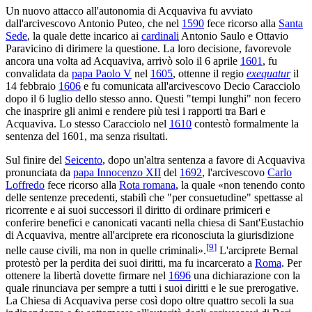
Un nuovo attacco all'autonomia di Acquaviva fu avviato
dall'arcivescovo Antonio Puteo, che nel
1590
fece ricorso alla
Santa
Sede
, la quale dette incarico ai
cardinali
Antonio Saulo e Ottavio
Paravicino di dirimere la questione. La loro decisione, favorevole
ancora una volta ad Acquaviva, arrivò solo il 6 aprile
1601
, fu
convalidata da
papa Paolo V
nel
1605
, ottenne il regio
exequatur
il
14 febbraio
1606
e fu comunicata all'arcivescovo Decio Caracciolo
dopo il 6 luglio dello stesso anno. Questi "tempi lunghi" non fecero
che inasprire gli animi e rendere più tesi i rapporti tra Bari e
Acquaviva. Lo stesso Caracciolo nel
1610
contestò formalmente la
sentenza del 1601, ma senza risultati.
Sul finire del
Seicento
, dopo un'altra sentenza a favore di Acquaviva
pronunciata da
papa Innocenzo XII
del
1692
, l'arcivescovo
Carlo
Loffredo
fece ricorso alla
Rota romana
, la quale «non tenendo conto
delle sentenze precedenti, stabilì che "per consuetudine" spettasse al
ricorrente e ai suoi successori il diritto di ordinare primiceri e
conferire benefici e canonicati vacanti nella chiesa di Sant'Eustachio
di Acquaviva, mentre all'arciprete era riconosciuta la giurisdizione
[
9
]
nelle cause civili, ma non in quelle criminali».
L'arciprete Bernal
protestò per la perdita dei suoi diritti, ma fu incarcerato a
Roma
. Per
ottenere la libertà dovette firmare nel
1696
una dichiarazione con la
quale rinunciava per sempre a tutti i suoi diritti e le sue prerogative.
La Chiesa di Acquaviva perse così dopo oltre quattro secoli la sua