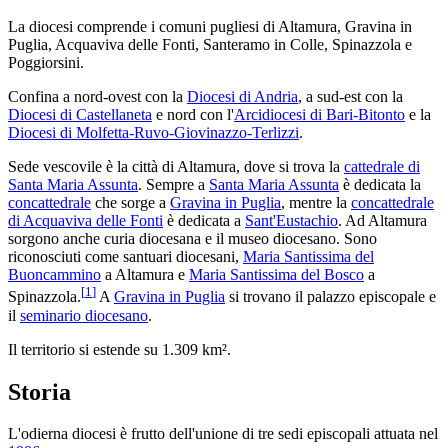
La diocesi comprende i comuni pugliesi di Altamura, Gravina in
Puglia, Acquaviva delle Fonti, Santeramo in Colle, Spinazzola e
Poggiorsini.
Confina a nord-ovest con la
Diocesi di Andria
, a sud-est con la
Diocesi di Castellaneta
e nord con l'
Arcidiocesi di Bari-Bitonto
e la
Diocesi di Molfetta-Ruvo-Giovinazzo-Terlizzi
.
Sede vescovile è la città di Altamura, dove si trova la
cattedrale di
Santa Maria Assunta
. Sempre a
Santa Maria Assunta
è dedicata la
concattedrale
che sorge a
Gravina in Puglia
, mentre la
concattedrale
di Acquaviva delle Fonti
è dedicata a
Sant'Eustachio
. Ad Altamura
sorgono anche curia diocesana e il museo diocesano. Sono
riconosciuti come santuari diocesani,
Maria Santissima del
Buoncammino
a Altamura e
Maria Santissima del Bosco
a
[
1
]
Spinazzola.
A
Gravina in Puglia
si trovano il palazzo episcopale e
il
seminario diocesano
.
Il territorio si estende su 1.309 km².
Storia
L'odierna diocesi è frutto dell'unione di tre sedi episcopali attuata nel