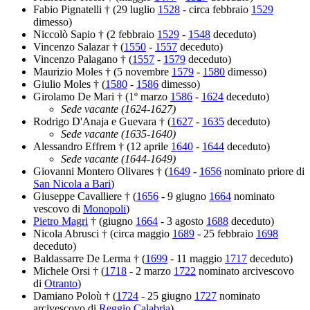
Fabio Pignatelli † (29 luglio
1528
- circa febbraio
1529
dimesso)
Niccolò Sapio † (2 febbraio
1529
-
1548
deceduto)
Vincenzo Salazar † (
1550
-
1557
deceduto)
Vincenzo Palagano † (
1557
-
1579
deceduto)
Maurizio Moles † (5 novembre
1579
-
1580
dimesso)
Giulio Moles † (
1580
-
1586
dimesso)
Girolamo De Mari † (1º marzo
1586
-
1624
deceduto)
Sede vacante (1624-1627)
Rodrigo D'Anaja e Guevara † (
1627
-
1635
deceduto)
Sede vacante (1635-1640)
Alessandro Effrem † (12 aprile
1640
-
1644
deceduto)
Sede vacante (1644-1649)
Giovanni Montero Olivares † (
1649
-
1656
nominato priore di
San Nicola a Bari
)
Giuseppe Cavalliere † (
1656
- 9 giugno
1664
nominato
vescovo di
Monopoli
)
Pietro Magri
† (giugno
1664
- 3 agosto
1688
deceduto)
Nicola Abrusci † (circa maggio
1689
- 25 febbraio
1698
deceduto)
Baldassarre De Lerma † (
1699
- 11 maggio
1717
deceduto)
Michele Orsi † (
1718
- 2 marzo
1722
nominato arcivescovo
di
Otranto
)
Damiano Poloù † (
1724
- 25 giugno
1727
nominato
arcivescovo di
Reggio Calabria
)