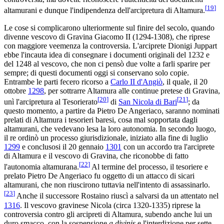
[
19
]
altamurani e dunque l'indipendenza dell'arcipretura di Altamura.
Le cose si complicarono ulteriormente sul finire del secolo, quando
divenne vescovo di Gravina Giacomo II (1294-1308), che riprese
con maggiore veemenza la controversia. L'arciprete Dionigi Juppart
ebbe l'incauta idea di consegnare i documenti originali del 1232 e
del 1248 al vescovo, che non ci pensò due volte a farli sparire per
sempre; di questi documenti oggi si conservano solo copie.
Entrambe le parti fecero ricorso a
Carlo II d'Angiò
, il quale, il 20
ottobre
1298
, per sottrarre Altamura alle continue pretese di Gravina,
[
20
]
[
21
]
unì l'arcipretura al Tesorierato
di
San Nicola di Bari
; da
questo momento, a partire da Pietro De Angeriaco, saranno nominati
prelati di Altamura i tesorieri baresi, cosa mal sopportata dagli
altamurani, che vedevano lesa la loro autonomia. In secondo luogo,
il re ordinò un processo giurisdizionale, iniziato alla fine di luglio
1299
e conclusosi il 20 gennaio
1301
con un accordo tra l'arciprete
di Altamura e il vescovo di Gravina, che riconobbe di fatto
[
22
]
l'autonomia altamurana.
Al termine del processo, il tesoriere e
prelato Pietro De Angeriaco fu oggetto di un attacco di sicari
altamurani, che non riuscirono tuttavia nell'intento di assassinarlo.
[
23
]
Anche il successore Rostaino riuscì a salvarsi da un attentato nel
1316
. Il vescovo gravinese Nicola (circa 1320-1335) riprese la
controversia contro gli arcipreti di Altamura, subendo anche lui un
duro smacco, con la sospensione
a divinis
e l'interdizione per sette