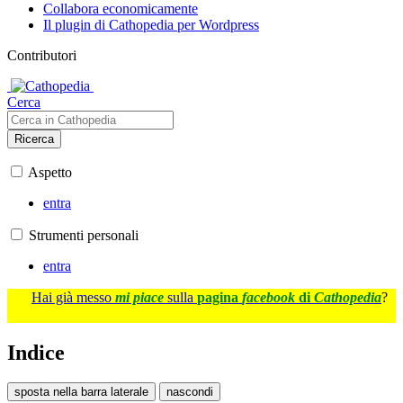
Collabora economicamente
Il plugin di Cathopedia per Wordpress
Contributori
Cerca
Ricerca
Aspetto
entra
Strumenti personali
entra
Hai già messo
mi piace
sulla
pagina
facebook
di
Cathopedia
?
Indice
sposta nella barra laterale
nascondi