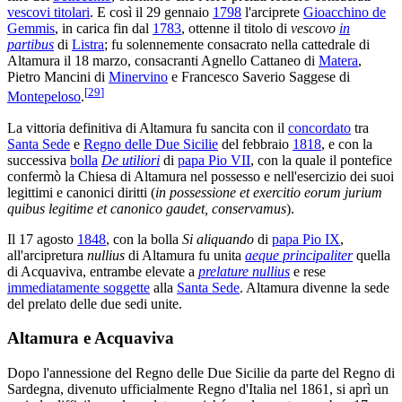
vescovi titolari
. E così il 29 gennaio
1798
l'arciprete
Gioacchino de
Gemmis
, in carica fin dal
1783
, ottenne il titolo di
vescovo
in
partibus
di
Listra
; fu solennemente consacrato nella cattedrale di
Altamura il 18 marzo, consacranti Agnello Cattaneo di
Matera
,
Pietro Mancini di
Minervino
e Francesco Saverio Saggese di
[
29
]
Montepeloso
.
La vittoria definitiva di Altamura fu sancita con il
concordato
tra
Santa Sede
e
Regno delle Due Sicilie
del febbraio
1818
, e con la
successiva
bolla
De utiliori
di
papa Pio VII
, con la quale il pontefice
confermò la Chiesa di Altamura nel possesso e nell'esercizio dei suoi
legittimi e canonici diritti (
in possessione et exercitio eorum jurium
quibus legitime et canonico gaudet, conservamus
).
Il 17 agosto
1848
, con la bolla
Si aliquando
di
papa Pio IX
,
all'arcipretura
nullius
di Altamura fu unita
aeque principaliter
quella
di Acquaviva, entrambe elevate a
prelature nullius
e rese
immediatamente soggette
alla
Santa Sede
. Altamura divenne la sede
del prelato delle due sedi unite.
Altamura e Acquaviva
Dopo l'annessione del Regno delle Due Sicilie da parte del Regno di
Sardegna, divenuto ufficialmente Regno d'Italia nel 1861, si aprì un