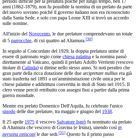
periodo difficile per la prelatura poiché per lungo tempo, ben 17
anni (1862-1879), non fu possibile la nomina di un prelato da parte
del nuovo sovrano poiché il governo italiano non era riconosciuto
dalla Santa Sede, e solo con papa Leone XIII si trovò un accordo
sulle nomine.
All'inizio del
Novecento
, le due prelature comprendevano un totale
[
30
]
di 5
parrocchie
, di cui quattro ad Altamura.
In seguito al Concordato del 1929, la doppia prelatura smise di
essere di patronato regio come
chiesa palatina
e la nomina passò
direttamente al Vaticano, quindi il prelato Adolfo Verrienti (vescovo
titolare di
Calinda
) si dimise nello stesso anno. Si noti peraltro che
gran parte della ricca dotazione delle due arcipreture
nullius
era già
stato trasferita nel 1891 a un'amministrazione civile unica per le
chiese palatine e addirittura convertita in titoli di Stato nel 1915. Il
clero venne perciò retribuito con assegni fissi a partire dalla prima
guerra mondiale.
Mentre era prelato Domenico Dell'Aquila, fu celebrato l'unico
sinodo
delle due prelature, tra maggio e giugno del
1938
.
Il 25 aprile
1975
il vescovo
Salvatore Isgrò
fu nominato sia prelato
di Altamura che vescovo di Gravina (e Irsina), unendo così
in
[
31
]
persona episcopi
le due sedi.
Questo fu il primo passo