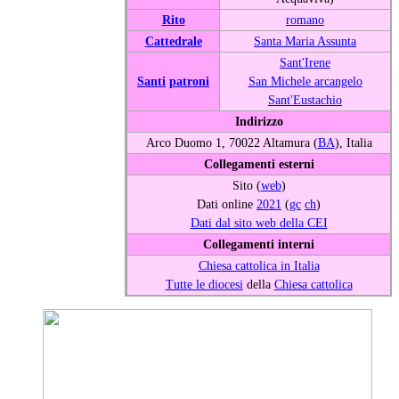
Rito
romano
Cattedrale
Santa Maria Assunta
Sant'Irene
Santi
patroni
San Michele arcangelo
Sant'Eustachio
Indirizzo
Arco Duomo 1, 70022 Altamura (
BA
), Italia
Collegamenti esterni
Sito (
web
)
Dati online
2021
(
gc
ch
)
Dati dal sito web della CEI
Collegamenti interni
Chiesa cattolica in Italia
Tutte le diocesi
della
Chiesa cattolica