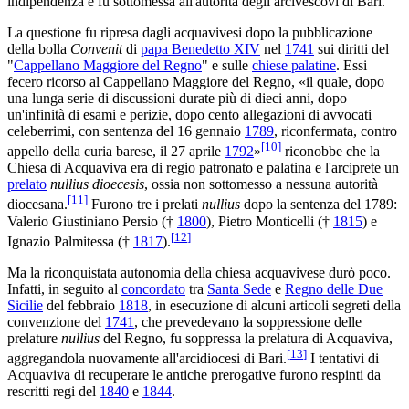
indipendenza e fu sottomessa all'autorità degli arcivescovi di Bari.
La questione fu ripresa dagli acquavivesi dopo la pubblicazione
della bolla
Convenit
di
papa Benedetto XIV
nel
1741
sui diritti del
"
Cappellano Maggiore del Regno
" e sulle
chiese palatine
. Essi
fecero ricorso al Cappellano Maggiore del Regno, «il quale, dopo
una lunga serie di discussioni durate più di dieci anni, dopo
un'infinità di esami e perizie, dopo cento allegazioni di avvocati
celeberrimi, con sentenza del 16 gennaio
1789
, riconfermata, contro
[
10
]
appello della curia barese, il 27 aprile
1792
»
riconobbe che la
Chiesa di Acquaviva era di regio patronato e palatina e l'arciprete un
prelato
nullius dioecesis
, ossia non sottomesso a nessuna autorità
[
11
]
diocesana.
Furono tre i prelati
nullius
dopo la sentenza del 1789:
Valerio Giustiniano Persio (†
1800
), Pietro Monticelli (†
1815
) e
[
12
]
Ignazio Palmitessa (†
1817
).
Ma la riconquistata autonomia della chiesa acquavivese durò poco.
Infatti, in seguito al
concordato
tra
Santa Sede
e
Regno delle Due
Sicilie
del febbraio
1818
, in esecuzione di alcuni articoli segreti della
convenzione del
1741
, che prevedevano la soppressione delle
prelature
nullius
del Regno, fu soppressa la prelatura di Acquaviva,
[
13
]
aggregandola nuovamente all'arcidiocesi di Bari.
I tentativi di
Acquaviva di recuperare le antiche prerogative furono respinti da
rescritti regi del
1840
e
1844
.