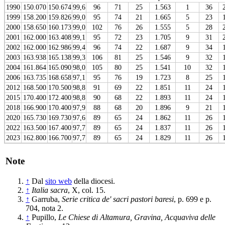
1990
150.070
150.674
99,6
96
71
25
1.563
1
36
1999
158.200
159.826
99,0
95
74
21
1.665
5
23
2000
158.650
160.173
99,0
102
76
26
1.555
5
28
2001
162.000
163.408
99,1
95
72
23
1.705
9
31
2002
162.000
162.986
99,4
96
74
22
1.687
9
34
2003
163.938
165.138
99,3
106
81
25
1.546
9
32
2004
161.864
165.090
98,0
105
80
25
1.541
10
32
2006
163.735
168.658
97,1
95
76
19
1.723
8
25
2012
168.500
170.500
98,8
91
69
22
1.851
11
24
2015
170.400
172.400
98,8
90
68
22
1.893
11
24
2018
166.900
170.400
97,9
88
68
20
1.896
9
21
2020
165.730
169.730
97,6
89
65
24
1.862
11
26
2022
163.500
167.400
97,7
89
65
24
1.837
11
26
2023
162.800
166.700
97,7
89
65
24
1.829
11
26
Note
↑
Dal
sito web
della diocesi.
↑
Italia sacra
, X, col. 15.
↑
Garruba,
Serie critica de' sacri pastori baresi
, p. 699 e p.
704, nota 2.
↑
Pupillo,
Le Chiese di Altamura, Gravina, Acquaviva delle