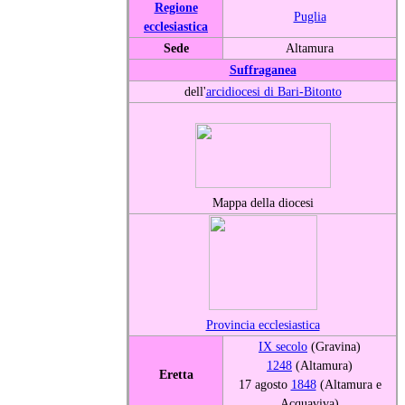
Regione
Puglia
ecclesiastica
Sede
Altamura
Suffraganea
dell'
arcidiocesi di Bari-Bitonto
Mappa della diocesi
Provincia ecclesiastica
IX secolo
(Gravina)
1248
(Altamura)
Eretta
17 agosto
1848
(Altamura e
Acquaviva)