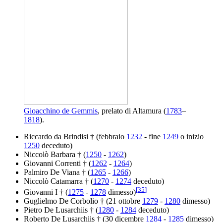
Gioacchino de Gemmis
, prelato di Altamura (
1783
–
1818
).
Riccardo da Brindisi † (febbraio
1232
- fine
1249
o inizio
1250
deceduto)
Niccolò Barbara † (
1250
-
1262
)
Giovanni Correnti † (
1262
-
1264
)
Palmiro De Viana † (
1265
-
1266
)
Niccolò Catamarra † (
1270
-
1274
deceduto)
[
35
]
Giovanni I † (
1275
-
1278
dimesso)
Guglielmo De Corbolio † (21 ottobre
1279
-
1280
dimesso)
Pietro De Lusarchiis † (
1280
-
1284
deceduto)
Roberto De Lusarchiis † (30 dicembre
1284
-
1285
dimesso)