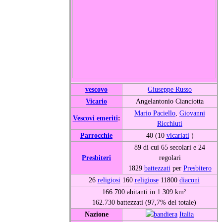
vescovo
Giuseppe Russo
Vicario
Angelantonio Cianciotta
Mario Paciello
,
Giovanni
Vescovi emeriti
:
Ricchiuti
Parrocchie
40 (10
vicariati
)
89 di cui 65 secolari e 24
Presbiteri
regolari
1829
battezzati
per
Presbitero
26
religiosi
160
religiose
11800
diaconi
166.700 abitanti in 1 309 km²
162.730 battezzati (97,7% del totale)
Nazione
Italia