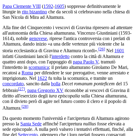
Papa Clemente VIII
(
1592
-
1605
) soppresse definitivamente le
liturgie in
rito bizantino
che da secoli si celebravano nella chiesa di
San Nicola di Mira ad Altamura.
Alla fine del Cinquecento i vescovi di Gravina ripresero ad attentare
all'autonomia della Chiesa altamurana. Vincenzo Giustiniani (1593-
1614), nobile
genovese
, riprese l'antica controversia con i prelati di
Altamura, dando inizio «a una delle vertenze più violente che la
[
26
]
storia ecclesiastica di Gravina e Altamura ricordi».
Nel
1601
infatti Giustiniani lanciò l'
interdetto
contro la città di Altamura e
quattro anni dopo, con l'appoggio di
papa Paolo V
, tramutò
l'interdetto in
scomunica
; il prelato altamurano Girolamo De Mari,
recatosi a
Roma
per difendere le sue prerogative, venne arrestato e
imprigionato. Nel
1622
fu tolta la scomunica, e tramite un
concordato
, sancito dalla
bolla
Decet romanum ponteficem
del 15
[
27
]
febbraio
,
papa Gregorio XV
riconobbe ai vescovi di Gravina il
diritto all'esercizio degli
iura episcopalia
sulla Chiesa altamurana,
con il divieto però di agire nel futuro contro il clero e il popolo di
[
28
]
Altamura.
Da questo momento l'università e l'arcipretura di Altamura agirono
presso la
Santa Sede
affinché l'arcipretura
nullius
fosse elevata a
sede episcopale. A nulla però valsero i tentativi effettuati, finché, alla
fine del
Settecento
, ottennero che i loro prelati fossero consacrati