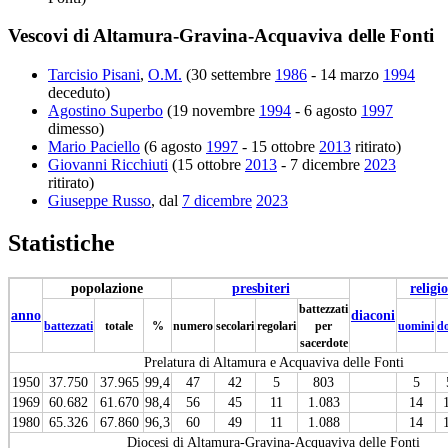
Vescovi di Altamura-Gravina-Acquaviva delle Fonti
Tarcisio Pisani
,
O.M.
(30 settembre
1986
- 14 marzo
1994
deceduto)
Agostino Superbo
(19 novembre
1994
- 6 agosto
1997
dimesso)
Mario Paciello
(6 agosto
1997
- 15 ottobre
2013
ritirato)
Giovanni Ricchiuti
(15 ottobre
2013
- 7 dicembre
2023
ritirato)
Giuseppe Russo
, dal
7 dicembre
2023
Statistiche
popolazione
presbiteri
religio
battezzati
anno
diaconi
battezzati
totale
%
numero
secolari
regolari
per
uomini
d
sacerdote
Prelatura di Altamura e Acquaviva delle Fonti
1950
37.750
37.965
99,4
47
42
5
803
5
1969
60.682
61.670
98,4
56
45
11
1.083
14
1980
65.326
67.860
96,3
60
49
11
1.088
14
Diocesi di Altamura-Gravina-Acquaviva delle Fonti