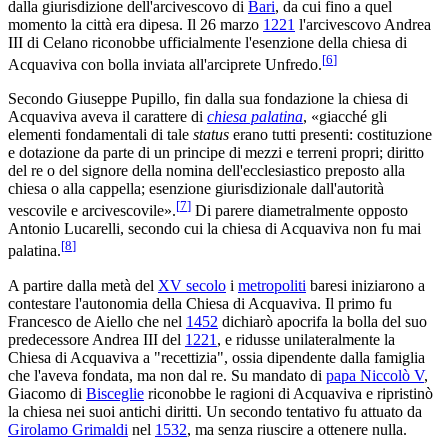
dalla giurisdizione dell'arcivescovo di
Bari
, da cui fino a quel
momento la città era dipesa. Il 26 marzo
1221
l'arcivescovo Andrea
III di Celano riconobbe ufficialmente l'esenzione della chiesa di
[
6
]
Acquaviva con bolla inviata all'arciprete Unfredo.
Secondo Giuseppe Pupillo, fin dalla sua fondazione la chiesa di
Acquaviva aveva il carattere di
chiesa palatina
, «giacché gli
elementi fondamentali di tale
status
erano tutti presenti: costituzione
e dotazione da parte di un principe di mezzi e terreni propri; diritto
del re o del signore della nomina dell'ecclesiastico preposto alla
chiesa o alla cappella; esenzione giurisdizionale dall'autorità
[
7
]
vescovile e arcivescovile».
Di parere diametralmente opposto
Antonio Lucarelli, secondo cui la chiesa di Acquaviva non fu mai
[
8
]
palatina.
A partire dalla metà del
XV secolo
i
metropoliti
baresi iniziarono a
contestare l'autonomia della Chiesa di Acquaviva. Il primo fu
Francesco de Aiello che nel
1452
dichiarò apocrifa la bolla del suo
predecessore Andrea III del
1221
, e ridusse unilateralmente la
Chiesa di Acquaviva a "recettizia", ossia dipendente dalla famiglia
che l'aveva fondata, ma non dal re. Su mandato di
papa Niccolò V
,
Giacomo di
Bisceglie
riconobbe le ragioni di Acquaviva e ripristinò
la chiesa nei suoi antichi diritti. Un secondo tentativo fu attuato da
Girolamo Grimaldi
nel
1532
, ma senza riuscire a ottenere nulla.