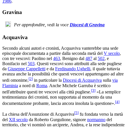
1986
.
Gravina
Per approfondire, vedi la voce
Diocesi di Gravina
Acquaviva
Secondo alcuni autori e cronisti, Acquaviva vanterebbe una sede
episcopale documentata a partire dalla seconda metà del
V secolo
,
con tre vescovi: Paolino nel
463
, Benigno dal
487
al
502
, e
Bonifacio nel
503
. Questi vescovi sono attribuiti alla sede pugliese
da
Giuseppe Cappelletti
e da
Ferdinando Ughelli
, il quale tuttavia
avanza anche la possibilità che questi vescovi appartengano ad altre
[
2
]
sedi omonime,
in particolare la
Diocesi di Acquaviva
sulla
via
Flaminia
a nord di
Roma
. Anche Michele Garruba è scettico
[
3
]
nell'attribuire questi tre vescovi alla città pugliese.
«La semplice
testimonianza dei cronisti, non supportata al momento da una
[
4
]
documentazione probante, lascia ancora insoluta la questione».
[
5
]
La chiesa dell'Assunzione di Acquaviva
fu fondata verso la metà
del
XII secolo
da Roberto Gurgulione, signore
normanno
del
territorio, che vi nominò un arciprete, Andrea, e la rese indipendente