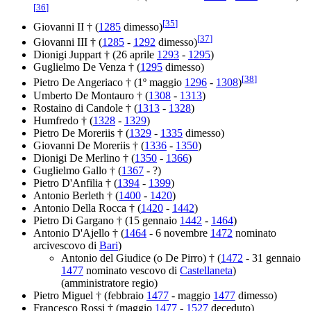
[
36
]
[
35
]
Giovanni II † (
1285
dimesso)
[
37
]
Giovanni III † (
1285
-
1292
dimesso)
Dionigi Juppart † (26 aprile
1293
-
1295
)
Guglielmo De Venza † (
1295
dimesso)
[
38
]
Pietro De Angeriaco † (1º maggio
1296
-
1308
)
Umberto De Montauro † (
1308
-
1313
)
Rostaino di Candole † (
1313
-
1328
)
Humfredo † (
1328
-
1329
)
Pietro De Moreriis † (
1329
-
1335
dimesso)
Giovanni De Moreriis † (
1336
-
1350
)
Dionigi De Merlino † (
1350
-
1366
)
Guglielmo Gallo † (
1367
- ?)
Pietro D'Anfilia † (
1394
-
1399
)
Antonio Berleth † (
1400
-
1420
)
Antonio Della Rocca † (
1420
-
1442
)
Pietro Di Gargano † (15 gennaio
1442
-
1464
)
Antonio D'Ajello † (
1464
- 6 novembre
1472
nominato
arcivescovo di
Bari
)
Antonio del Giudice (o De Pirro) † (
1472
- 31 gennaio
1477
nominato vescovo di
Castellaneta
)
(amministratore regio)
Pietro Miguel † (febbraio
1477
- maggio
1477
dimesso)
Francesco Rossi † (maggio
1477
-
1527
deceduto)