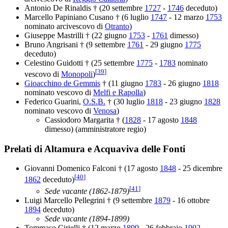
Antonio De Rinaldis † (20 settembre
1727
-
1746
deceduto)
Marcello Papiniano Cusano † (6 luglio
1747
- 12 marzo
1753
nominato arcivescovo di
Otranto
)
Giuseppe Mastrilli † (22 giugno
1753
-
1761
dimesso)
Bruno Angrisani † (9 settembre
1761
- 29 giugno
1775
deceduto)
Celestino Guidotti † (25 settembre
1775
-
1783
nominato
[
39
]
vescovo di
Monopoli
)
Gioacchino de Gemmis
† (11 giugno
1783
- 26 giugno
1818
nominato vescovo di
Melfi e Rapolla
)
Federico Guarini,
O.S.B.
† (30 luglio
1818
- 23 giugno
1828
nominato vescovo di
Venosa
)
Cassiodoro Margarita † (
1828
- 17 agosto
1848
dimesso) (amministratore regio)
Prelati di Altamura e Acquaviva delle Fonti
Giovanni Domenico Falconi † (17 agosto
1848
- 25 dicembre
[
40
]
1862
deceduto)
[
41
]
Sede vacante (1862-1879)
Luigi Marcello Pellegrini † (9 settembre
1879
- 16 ottobre
1894
deceduto)
Sede vacante (1894-1899)
Tommaso Cirielli † (12 marzo
1899
- 26 febbraio
1902