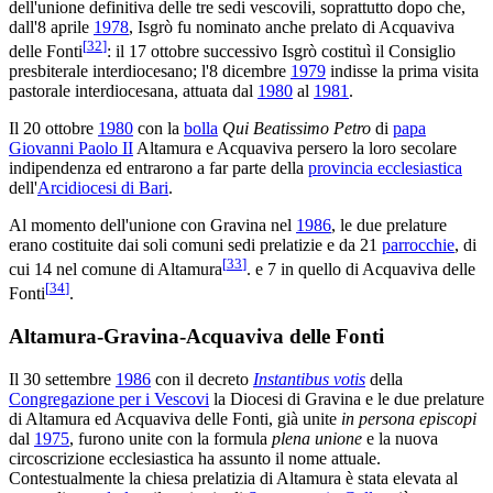
dell'unione definitiva delle tre sedi vescovili, soprattutto dopo che,
dall'8 aprile
1978
, Isgrò fu nominato anche prelato di Acquaviva
[
32
]
delle Fonti
: il 17 ottobre successivo Isgrò costituì il Consiglio
presbiterale interdiocesano; l'8 dicembre
1979
indisse la prima visita
pastorale interdiocesana, attuata dal
1980
al
1981
.
Il 20 ottobre
1980
con la
bolla
Qui Beatissimo Petro
di
papa
Giovanni Paolo II
Altamura e Acquaviva persero la loro secolare
indipendenza ed entrarono a far parte della
provincia ecclesiastica
dell'
Arcidiocesi di Bari
.
Al momento dell'unione con Gravina nel
1986
, le due prelature
erano costituite dai soli comuni sedi prelatizie e da 21
parrocchie
, di
[
33
]
cui 14 nel comune di Altamura
. e 7 in quello di Acquaviva delle
[
34
]
Fonti
.
Altamura-Gravina-Acquaviva delle Fonti
Il 30 settembre
1986
con il decreto
Instantibus votis
della
Congregazione per i Vescovi
la Diocesi di Gravina e le due prelature
di Altamura ed Acquaviva delle Fonti, già unite
in persona episcopi
dal
1975
, furono unite con la formula
plena unione
e la nuova
circoscrizione ecclesiastica ha assunto il nome attuale.
Contestualmente la chiesa prelatizia di Altamura è stata elevata al