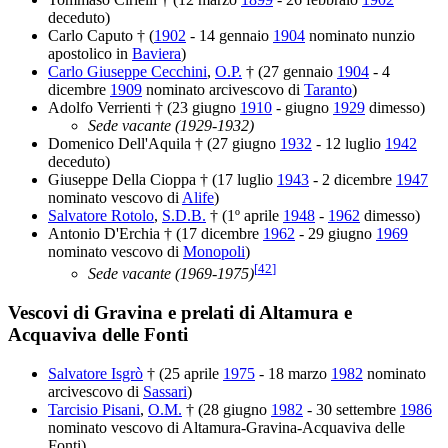
deceduto)
Carlo Caputo † (
1902
- 14 gennaio
1904
nominato nunzio
apostolico in
Baviera
)
Carlo Giuseppe Cecchini
,
O.P.
† (27 gennaio
1904
- 4
dicembre
1909
nominato arcivescovo di
Taranto
)
Adolfo Verrienti † (23 giugno
1910
- giugno
1929
dimesso)
Sede vacante (1929-1932)
Domenico Dell'Aquila † (27 giugno
1932
- 12 luglio
1942
deceduto)
Giuseppe Della Cioppa † (17 luglio
1943
- 2 dicembre
1947
nominato vescovo di
Alife
)
Salvatore Rotolo
,
S.D.B.
† (1º aprile
1948
-
1962
dimesso)
Antonio D'Erchia † (17 dicembre
1962
- 29 giugno
1969
nominato vescovo di
Monopoli
)
[
42
]
Sede vacante (1969-1975)
Vescovi di Gravina e prelati di Altamura e
Acquaviva delle Fonti
Salvatore Isgrò
† (25 aprile
1975
- 18 marzo
1982
nominato
arcivescovo di
Sassari
)
Tarcisio Pisani
,
O.M.
† (28 giugno
1982
- 30 settembre
1986
nominato vescovo di Altamura-Gravina-Acquaviva delle
Fonti)