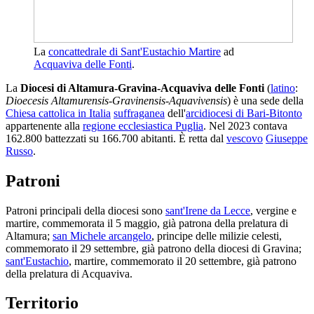
La
concattedrale di Sant'Eustachio Martire
ad
Acquaviva delle Fonti
.
La
Diocesi di Altamura-Gravina-Acquaviva delle Fonti
(
latino
:
Dioecesis Altamurensis-Gravinensis-Aquavivensis
) è una sede della
Chiesa cattolica in Italia
suffraganea
dell'
arcidiocesi di Bari-Bitonto
appartenente alla
regione ecclesiastica Puglia
. Nel 2023 contava
162.800 battezzati su 166.700 abitanti. È retta dal
vescovo
Giuseppe
Russo
.
Patroni
Patroni principali della diocesi sono
sant'Irene da Lecce
, vergine e
martire, commemorata il 5 maggio, già patrona della prelatura di
Altamura;
san Michele arcangelo
, principe delle milizie celesti,
commemorato il 29 settembre, già patrono della diocesi di Gravina;
sant'Eustachio
, martire, commemorato il 20 settembre, già patrono
della prelatura di Acquaviva.
Territorio