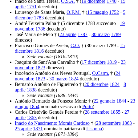
Inácio de Santa Teresa,
O.S.A.
† (
19 dicembre
1740
-
15
aprile
1751
deceduto)
Lourenço de Santa Maria,
O.F.M.
† (
15 maggio
1752
-
5
dicembre
1783
deceduto)
André Teixeira Palha † (5 dicembre 1783 succeduto -
19
novembre
1786
deceduto)
José Maria de Melo † (
23 aprile
1787
-
30 marzo
1789
dimesso)
Francisco Gomes de Avelar,
C.O.
† (30 marzo 1789 -
15
dicembre
1816
deceduto)
Sede vacante (1816-1819)
Joaquim de Sant'Ana Carvalho † (
17 dicembre
1819
-
23
novembre
1823
dimesso)
Inocêncio António das Neves Portugal,
O.Carm.
† (
24
novembre
1823
-
30 marzo
1824
deceduto)
Bernardo Antônio de Figueiredo † (
20 dicembre
1824
-
8
aprile
1838
deceduto)
Sede vacante (1838-1844)
António Bernardo da Fonseca Moniz † (
22 gennaio
1844
-
23
giugno
1854
nominato vescovo di
Porto
)
Carlos Cristóvão Genuês Pereira † (
28 settembre
1855
-
27
aprile
1863
deceduto)
Inácio do Nascimento Morais Cardoso
† (
28 settembre
1863
-
25 aprile
1871
nominato patriarca di
Lisbona
)
Sede vacante (1871-1884)