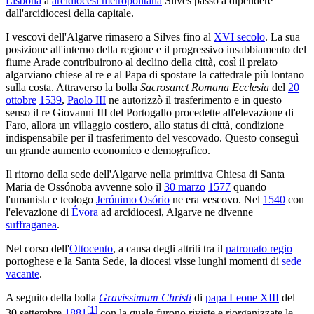
Lisbona
a
arcidiocesi metropolitana
Silves passò a dipendere
dall'arcidiocesi della capitale.
I vescovi dell'Algarve rimasero a Silves fino al
XVI secolo
. La sua
posizione all'interno della regione e il progressivo insabbiamento del
fiume Arade contribuirono al declino della città, così il prelato
algarviano chiese al re e al Papa di spostare la cattedrale più lontano
sulla costa. Attraverso la bolla
Sacrosanct Romana Ecclesia
del
20
ottobre
1539
,
Paolo III
ne autorizzò il trasferimento e in questo
senso il re Giovanni III del Portogallo procedette all'elevazione di
Faro, allora un villaggio costiero, allo status di città, condizione
indispensabile per il trasferimento del vescovado. Questo conseguì
un grande aumento economico e demografico.
Il ritorno della sede dell'Algarve nella primitiva Chiesa di Santa
Maria de Ossónoba avvenne solo il
30 marzo
1577
quando
l'umanista e teologo
Jerónimo Osório
ne era vescovo. Nel
1540
con
l'elevazione di
Évora
ad arcidiocesi, Algarve ne divenne
suffraganea
.
Nel corso dell'
Ottocento
, a causa degli attriti tra il
patronato regio
portoghese e la Santa Sede, la diocesi visse lunghi momenti di
sede
vacante
.
A seguito della bolla
Gravissimum Christi
di
papa Leone XIII
del
[
1
]
30 settembre
1881
con la quale furono riviste e riorganizzate le