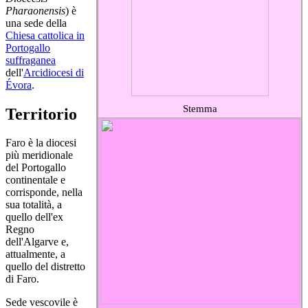
Pharaonensis
) è
una sede della
Chiesa cattolica in
Portogallo
suffraganea
dell'
Arcidiocesi di
Évora
.
Stemma
Territorio
Faro è la diocesi
più meridionale
del Portogallo
continentale e
corrisponde, nella
sua totalità, a
quello dell'ex
Regno
dell'Algarve e,
attualmente, a
quello del distretto
di Faro.
Sede vescovile è