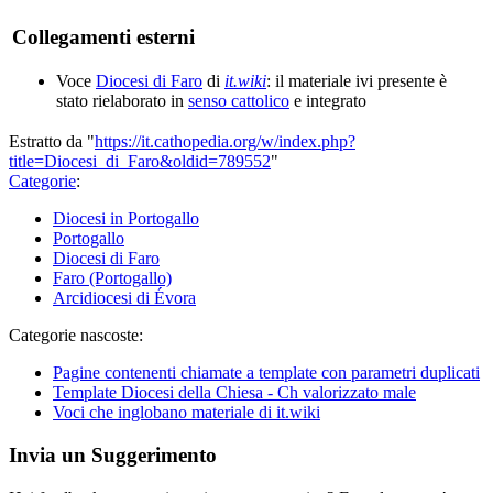
Collegamenti esterni
Voce
Diocesi di Faro
di
it.wiki
: il materiale ivi presente è
stato rielaborato in
senso cattolico
e integrato
Estratto da "
https://it.cathopedia.org/w/index.php?
title=Diocesi_di_Faro&oldid=789552
"
Categorie
:
Diocesi in Portogallo
Portogallo
Diocesi di Faro
Faro (Portogallo)
Arcidiocesi di Évora
Categorie nascoste:
Pagine contenenti chiamate a template con parametri duplicati
Template Diocesi della Chiesa - Ch valorizzato male
Voci che inglobano materiale di it.wiki
Invia un Suggerimento