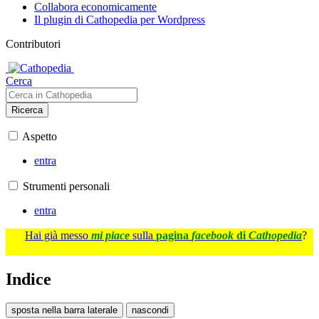
Collabora economicamente
Il plugin di Cathopedia per Wordpress
Contributori
Cerca
Ricerca
Aspetto
entra
Strumenti personali
entra
Hai già messo
mi piace
sulla
pagina
facebook
di
Cathopedia
?
Indice
sposta nella barra laterale
nascondi