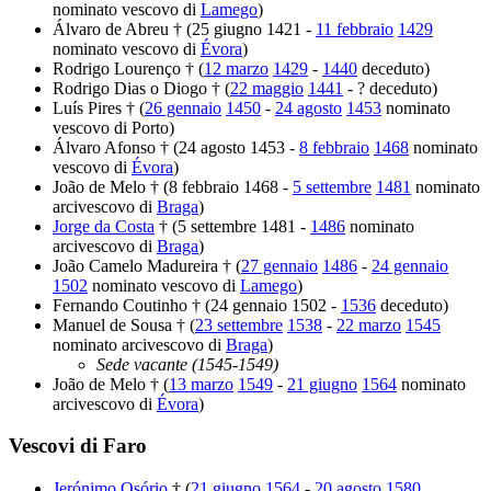
nominato vescovo di
Lamego
)
Álvaro de Abreu † (25 giugno 1421 -
11 febbraio
1429
nominato vescovo di
Évora
)
Rodrigo Lourenço † (
12 marzo
1429
-
1440
deceduto)
Rodrigo Dias o Diogo † (
22 maggio
1441
- ? deceduto)
Luís Pires † (
26 gennaio
1450
-
24 agosto
1453
nominato
vescovo di Porto)
Álvaro Afonso † (24 agosto 1453 -
8 febbraio
1468
nominato
vescovo di
Évora
)
João de Melo † (8 febbraio 1468 -
5 settembre
1481
nominato
arcivescovo di
Braga
)
Jorge da Costa
† (5 settembre 1481 -
1486
nominato
arcivescovo di
Braga
)
João Camelo Madureira † (
27 gennaio
1486
-
24 gennaio
1502
nominato vescovo di
Lamego
)
Fernando Coutinho † (24 gennaio 1502 -
1536
deceduto)
Manuel de Sousa † (
23 settembre
1538
-
22 marzo
1545
nominato arcivescovo di
Braga
)
Sede vacante (1545-1549)
João de Melo † (
13 marzo
1549
-
21 giugno
1564
nominato
arcivescovo di
Évora
)
Vescovi di Faro
Jerónimo Osório
† (
21 giugno
1564
-
20 agosto
1580