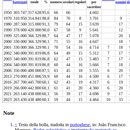
battezzati
totale
%
numero
secolari
regolari
per
uomini
d
sacerdote
1950
303.747
317.628
95,6
66
66
4.602
1970
310.950
314.841
98,8
84
76
8
3.701
9
1980
287.500
315.000
91,3
79
64
15
3.639
17
1990
378.000
420.000
90,0
67
58
9
5.641
12
1999
325.000
366.329
88,7
64
47
17
5.078
20
2000
330.000
366.329
90,1
71
55
16
4.647
18
2001
330.000
366.329
90,1
70
54
16
4.714
7
18
2002
340.000
391.819
86,8
64
49
15
5.312
7
17
2003
340.000
391.819
86,8
62
47
15
5.483
7
17
2004
340.000
391.819
86,8
60
44
16
5.666
7
18
2006
350.000
400.000
87,5
63
45
18
5.555
6
20
2013
270.000
451.006
59,9
60
44
16
4.500
6
17
2016
267.700
445.700
60,1
62
43
19
4.317
6
19
2019
266.000
442.800
60,1
61
41
20
4.360
6
20
2021
263.140
438.000
60,1
56
39
17
4.698
9
17
2023
263.430
438.480
60,1
59
44
15
4.464
10
33
Note
↑
Testo della bolla, tradotta in
portoghese
, in: João Francisco
Marques,
Poder eclesiástico e implantação regional: os