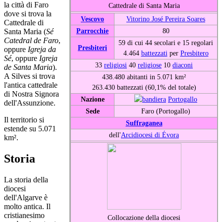
la città di Faro
Cattedrale di Santa Maria
dove si trova la
Vescovo
Vitorino José Pereira Soares
Cattedrale di
Parrocchie
80
Santa Maria (
Sé
Catedral de Faro
,
59 di cui 44 secolari e 15 regolari
Presbiteri
oppure
Igreja da
4.464
battezzati
per
Presbitero
Sé
, oppure
Igreja
33
religiosi
40
religiose
10
diaconi
de Santa Maria
).
A Silves si trova
438.480 abitanti in 5.071 km²
l'antica cattedrale
263.430 battezzati (60,1% del totale)
di Nostra Signora
Nazione
Portogallo
dell'Assunzione.
Sede
Faro (Portogallo)
Il territorio si
Suffraganea
estende su 5.071
dell'
Arcidiocesi di Évora
km².
Storia
La storia della
diocesi
dell'Algarve è
molto antica. Il
cristianesimo
Collocazione della diocesi