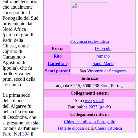
entrò nel territorio
che attualmente
corrisponde al
Portogallo dal Sud
proveniente dal
Nord Africa
(patria di grandi
Padri della
Provincia ecclesiastica
Chiesa, come
Eretta
IV secolo
Ciprino di
Rito
romano
Cartagine o
Agostino di
Cattedrale
Santa Maria
Ippona), che fu
Santi
patroni
San
Vincenzo di Saragozza
molto viva nei
Indirizzo
primi secoli della
cristianità.
Largo da Sé 15, 8000-138 Faro, Portugal
Collegamenti esterni
La prima sede
Sito (
web
social
)
della diocesi
dell'Algarve fu
Dati online
2023
(
gc
ch
)
nella città romana
Collegamenti interni
di Ossónoba, che
Chiesa cattolica in Portogallo
si presume non sia
Tutte le diocesi
della
Chiesa cattolica
lontana dall'attuale
Faro. Nel
304
il