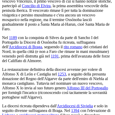
vescovo Vincenzo, il primo vescovo di cui si hanno notizie storiche,
partecipò al
Concilio di Elvira
, la prima assemblea vescovile della
penisola iberica. Il vescovato rimase lì per tutta la dominazione
visigotica e persino musulmana e c'era ancora un vescovo
mosqueico
nella regione, ma il termine Ossónoba lasciò
gradualmente il posto a Šanta Maria al-Harun, cioè Santa Maria de
Faro.
Nel
1189
con la conquista di Silves da parte di Sancho I del
Portogallo la Diocesi di Ossónoba fu ricreata, suffraganea
dell'
Arcidiocesi di Braga
, seguendo il
rito romano
dei cristiani del
Nord, in quella città (e non a Faro che rimase in mani musulmane)
venendo però distrutta già nel
1191
, prima dell'avanzata delle forze
del Califfato di Almoree.
La restaurazione definitiva della diocesi avvenne per volere di
Alfonso X di León e Castiglia nel
1253
, a seguito della presunta
donazione del Regno dell'Algarve da parte dell'emiro di Niebla al
monarca castigliano. Tuttavia nel nominare un nuovo vescovo,
Alfonso X lo invia al suo futuro genero
Alfonso III del Portogallo
per fornirgli l'incarico (riconoscendo così tacitamente la sovranità
portoghese sull'Algarve).
La diocesi ricreata dipendeva dall'
Arcidiocesi di Siviglia
e solo in
seguito divenne suffraganea di Braga. Nel
1394
con l'elevazione di