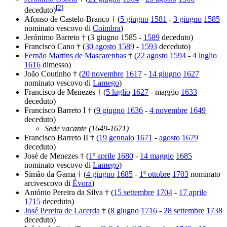
[
2
]
deceduto)
Afonso de Castelo-Branco † (
5 giugno
1581
-
3 giugno
1585
nominato vescovo di
Coimbra
)
Jerónimo Barreto † (3 giugno 1585 -
1589
deceduto)
Francisco Cano † (
30 agosto
1589
-
1593
deceduto)
Fernão Martins de Mascarenhas
† (
22 agosto
1594
-
4 luglio
1616
dimesso)
João Coutinho † (
20 novembre
1617
-
14 giugno
1627
nominato vescovo di
Lamego
)
Francisco de Menezes † (
5 luglio
1627
- maggio
1633
deceduto)
Francisco Barreto I † (
9 giugno
1636
-
4 novembre
1649
deceduto)
Sede vacante (1649-1671)
Francisco Barreto II † (
19 gennaio
1671
-
agosto
1679
deceduto)
José de Menezes † (
1º aprile
1680
-
14 maggio
1685
nominato vescovo di
Lamego
)
Simão da Gama † (
4 giugno
1685
-
1º ottobre
1703
nominato
arcivescovo di
Évora
)
António Pereira da Silva † (
15 settembre
1704
-
17 aprile
1715
deceduto)
José Pereira de Lacerda
† (
8 giugno
1716
-
28 settembre
1738
deceduto)