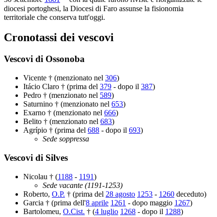
diocesi portoghesi, la Diocesi di Faro assunse la fisionomia
territoriale che conserva tutt'oggi.
Cronotassi dei vescovi
Vescovi di Ossonoba
Vicente † (menzionato nel
306
)
Itácio Claro † (prima del
379
- dopo il
387
)
Pedro † (menzionato nel
589
)
Saturnino † (menzionato nel
653
)
Exarno † (menzionato nel
666
)
Belito † (menzionato nel
683
)
Agrípio † (prima del
688
- dopo il
693
)
Sede soppressa
Vescovi di Silves
Nicolau † (
1188
-
1191
)
Sede vacante (1191-1253)
Roberto,
O.P.
† (prima del
28 agosto
1253
-
1260
deceduto)
Garcia † (prima dell'
8 aprile
1261
- dopo maggio
1267
)
Bartolomeu,
O.Cist.
† (
4 luglio
1268
- dopo il
1288
)