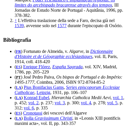
limites do arcebispado bracarense através dos tempos
, III
Jornadas de Estudo Norte de Portugal - Aquitânia, 1996, pp.
378-382.
↑
L'effettiva traslazione della sede a Faro, decisa già nel
1539
, avvenne solo nel
1577
durante l'episcopato di Osório.
Bibliografia
(
) Fortunato de Almeida, v.
Algarve
, in
Dictionnaire
FR
d'Histoire et de Géographie ecclésiastiques
, vol. II, Paris,
1914, coll. 418-420
(
)
Enrique Flórez
,
España Sagrada
, vol. XIV, Madrid,
ES
1786, pp. 205–229
(
) José Pedro Paiva,
Os bispos de Portugal e do Império:
PT
1495-1777
, Coimbra, 2006, ISBN 972-8704-85-2
(
)
Pius Bonifacius Gams
,
Series episcoporum Ecclesiae
LA
Catholicae
,
Leipzig
, 1931, pp. 106–107
(
)
Konrad Eubel
,
Hierarchia Catholica Medii Aevi
,
vol. 1
,
LA
p. 452;
vol. 2
, p. 237;
vol. 3
, p. 300;
vol. 4
, p. 278;
vol. 5
, p.
312;
vol. 6
, p. 335
(
)
Cronotassi
dei vescovi dell'Algarve
ES
(
)
Bolla
Gravissimum Christi
, in «Leonis XIII pontificis
LA
maximi acta», vol. II, pp. 343-357