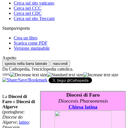
Cerca sul sito vaticano
Cerca nel CCC
Cerca nel CDC
Cerca sul sito Treccani
Stampa/esporta
Crea un libro
Scarica come PDF
Versione stampabile
Aspetto
sposta nella barra laterale
nascondi
Da Cathopedia, l'enciclopedia cattolica.
100%
Diocesi di Faro
La
Diocesi di
Dioecesis Pharaonensis
Faro
o
Diocesi di
Chiesa latina
Algarve
(portoghese:
Diocese do
Algarve
;
latino
:
Dioecesis