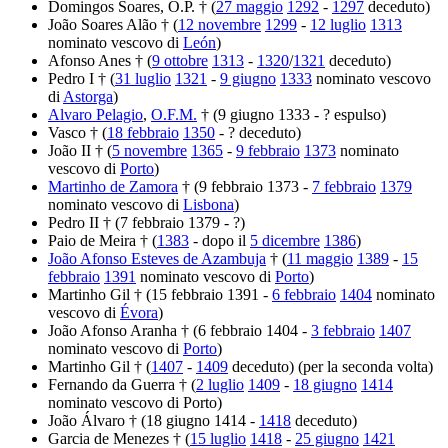
Domingos Soares, O.P. † (
27 maggio
1292
-
1297
deceduto)
João Soares Alão † (
12 novembre
1299
-
12 luglio
1313
nominato vescovo di
León
)
Afonso Anes † (
9 ottobre
1313
-
1320
/
1321
deceduto)
Pedro I † (
31 luglio
1321
-
9 giugno
1333
nominato vescovo
di
Astorga
)
Alvaro Pelagio
,
O.F.M.
† (9 giugno 1333 - ? espulso)
Vasco † (
18 febbraio
1350
- ? deceduto)
João II † (
5 novembre
1365
-
9 febbraio
1373
nominato
vescovo di
Porto
)
Martinho de Zamora
† (9 febbraio 1373 -
7 febbraio
1379
nominato vescovo di
Lisbona
)
Pedro II † (7 febbraio 1379 - ?)
Paio de Meira † (
1383
- dopo il
5 dicembre
1386
)
João Afonso Esteves de Azambuja
† (
11 maggio
1389
-
15
febbraio
1391
nominato vescovo di
Porto
)
Martinho Gil † (15 febbraio 1391 -
6 febbraio
1404
nominato
vescovo di
Évora
)
João Afonso Aranha † (6 febbraio 1404 -
3 febbraio
1407
nominato vescovo di
Porto
)
Martinho Gil † (
1407
-
1409
deceduto) (per la seconda volta)
Fernando da Guerra † (
2 luglio
1409
-
18 giugno
1414
nominato vescovo di Porto)
João Álvaro † (18 giugno 1414 -
1418
deceduto)
Garcia de Menezes † (
15 luglio
1418
-
25 giugno
1421