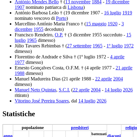
António Mendes Bello
† (
13 novembre
1884
-
19 dicembre
1907
nominato patriarca di
Lisbona
)
António Barbosa Leão † (19 dicembre 1907 -
16 luglio
1919
nominato vescovo di
Porto
)
Marcellino António Maria Franco † (
15 maggio
1920
-
3
dicembre
1955
deceduto)
Francisco Rendeiro,
O.P.
† (3 dicembre 1955 succeduto -
15
luglio
1965
dimesso)
Júlio Tavares Rebimbas † (
27 settembre
1965
-
1º luglio
1972
dimesso)
Florentino de Andrade e Silva † (1º luglio 1972 -
4 aprile
1977
dimesso)
Ernesto Gonçalves Costa, O.F.M. † (4 aprile 1977 -
21 aprile
1988
dimesso)
Manuel Madureira Dias (21 aprile 1988 -
22 aprile
2004
dimesso)
Manuel Neto Quintas
,
S.C.I.
(
22 aprile
2004
-
14 luglio
2026
ritirato)
Vitorino José Pereira Soares
, dal
14 luglio
2026
Statistiche
popolazione
presbiteri
religio
battezzati
anno
diaconi