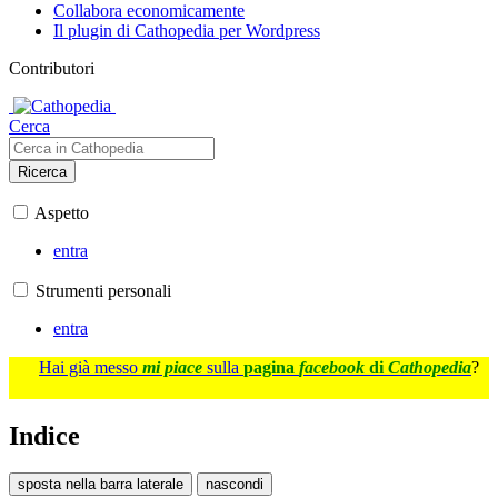
Collabora economicamente
Il plugin di Cathopedia per Wordpress
Contributori
Cerca
Ricerca
Aspetto
entra
Strumenti personali
entra
Hai già messo
mi piace
sulla
pagina
facebook
di
Cathopedia
?
Indice
sposta nella barra laterale
nascondi