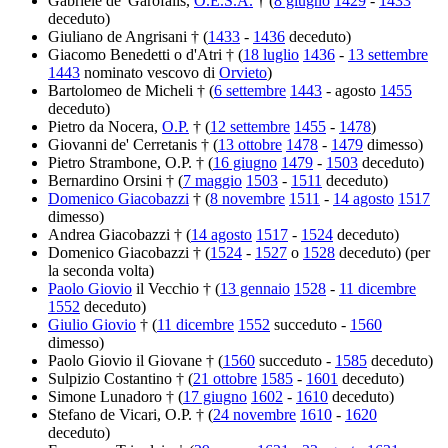
Gabriele de' Garofalis,
O.E.S.A.
† (
8 giugno
1429
-
1433
deceduto)
Giuliano de Angrisani † (
1433
-
1436
deceduto)
Giacomo Benedetti o d'Atri † (
18 luglio
1436
-
13 settembre
1443
nominato vescovo di
Orvieto
)
Bartolomeo de Micheli † (
6 settembre
1443
- agosto
1455
deceduto)
Pietro da Nocera,
O.P.
† (
12 settembre
1455
-
1478
)
Giovanni de' Cerretanis † (
13 ottobre
1478
-
1479
dimesso)
Pietro Strambone, O.P. † (
16 giugno
1479
-
1503
deceduto)
Bernardino Orsini † (
7 maggio
1503
-
1511
deceduto)
Domenico Giacobazzi
† (
8 novembre
1511
-
14 agosto
1517
dimesso)
Andrea Giacobazzi † (
14 agosto
1517
-
1524
deceduto)
Domenico Giacobazzi † (
1524
-
1527
o
1528
deceduto) (per
la seconda volta)
Paolo Giovio
il Vecchio † (
13 gennaio
1528
-
11 dicembre
1552
deceduto)
Giulio Giovio
† (
11 dicembre
1552
succeduto -
1560
dimesso)
Paolo Giovio il Giovane † (
1560
succeduto -
1585
deceduto)
Sulpizio Costantino † (
21 ottobre
1585
-
1601
deceduto)
Simone Lunadoro † (
17 giugno
1602
-
1610
deceduto)
Stefano de Vicari, O.P. † (
24 novembre
1610
-
1620
deceduto)