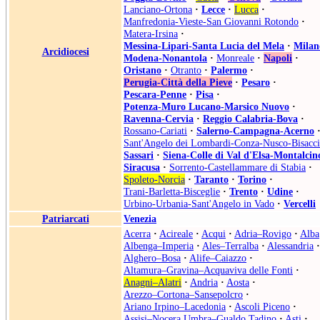
Lanciano-Ortona
·
Lecce
·
Lucca
·
Manfredonia-Vieste-San Giovanni Rotondo
·
Matera-Irsina
·
Messina-Lipari-Santa Lucia del Mela
·
Milan
Arcidiocesi
Modena-Nonantola
·
Monreale
·
Napoli
·
Oristano
·
Otranto
·
Palermo
·
Perugia-Città della Pieve
·
Pesaro
·
Pescara-Penne
·
Pisa
·
Potenza-Muro Lucano-Marsico Nuovo
·
Ravenna-Cervia
·
Reggio Calabria-Bova
·
Rossano-Cariati
·
Salerno-Campagna-Acerno
Sant'Angelo dei Lombardi-Conza-Nusco-Bisacci
Sassari
·
Siena-Colle di Val d'Elsa-Montalcin
Siracusa
·
Sorrento-Castellammare di Stabia
·
Spoleto-Norcia
·
Taranto
·
Torino
·
Trani-Barletta-Bisceglie
·
Trento
·
Udine
·
Urbino-Urbania-Sant'Angelo in Vado
·
Vercelli
Patriarcati
Venezia
Acerra
·
Acireale
·
Acqui
·
Adria–Rovigo
·
Alba
Albenga–Imperia
·
Ales–Terralba
·
Alessandria
·
Alghero–Bosa
·
Alife–Caiazzo
·
Altamura–Gravina–Acquaviva delle Fonti
·
Anagni–Alatri
·
Andria
·
Aosta
·
Arezzo–Cortona–Sansepolcro
·
Ariano Irpino–Lacedonia
·
Ascoli Piceno
·
Assisi–Nocera Umbra–Gualdo Tadino
·
Asti
·