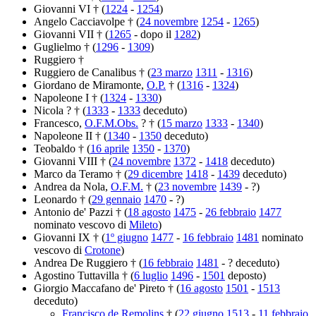
Giovanni VI † (
1224
-
1254
)
Angelo Cacciavolpe † (
24 novembre
1254
-
1265
)
Giovanni VII † (
1265
- dopo il
1282
)
Guglielmo † (
1296
-
1309
)
Ruggiero †
Ruggiero de Canalibus † (
23 marzo
1311
-
1316
)
Giordano de Miramonte,
O.P.
† (
1316
-
1324
)
Napoleone I † (
1324
-
1330
)
Nicola ? † (
1333
-
1333
deceduto)
Francesco,
O.F.M.Obs.
? † (
15 marzo
1333
-
1340
)
Napoleone II † (
1340
-
1350
deceduto)
Teobaldo † (
16 aprile
1350
-
1370
)
Giovanni VIII † (
24 novembre
1372
-
1418
deceduto)
Marco da Teramo † (
29 dicembre
1418
-
1439
deceduto)
Andrea da Nola,
O.F.M.
† (
23 novembre
1439
- ?)
Leonardo † (
29 gennaio
1470
- ?)
Antonio de' Pazzi † (
18 agosto
1475
-
26 febbraio
1477
nominato vescovo di
Mileto
)
Giovanni IX † (
1º giugno
1477
-
16 febbraio
1481
nominato
vescovo di
Crotone
)
Andrea De Ruggiero † (
16 febbraio
1481
- ? deceduto)
Agostino Tuttavilla † (
6 luglio
1496
-
1501
deposto)
Giorgio Maccafano de' Pireto † (
16 agosto
1501
-
1513
deceduto)
Francisco de Remolins
† (
22 giugno
1513
-
11 febbraio