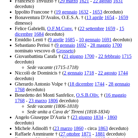
Francesco Trivulzio † (
29 marzo
1621
-
22 agosto
1631
deceduto)
Ippolito Francone † (
19 gennaio
1632
-
1653
deceduto)
Bonaventura D'Avalos, O.E.S.A. † (
13 aprile
1654
-
1659
dimesso)
Felice Gabrielli,
O.F.M.Conv.
† (
22 settembre
1659
-
15
dicembre
1684
deceduto)
Emiddio Lenti † (
9 aprile
1685
-
10 gennaio
1691
deceduto)
Sebastiano Perissi † (
9 gennaio
1692
-
28 maggio
1700
nominato vescovo di
Grosseto
)
Giovanbattista Carafa † (
21 giugno
1700
-
22 febbraio
1715
deceduto)
Sede vacante (1715-1718)
Niccolò de Dominicis † (
2 gennaio
1718
-
22 agosto
1744
deceduto)
Gherardo Antonio Volpe † (
18 dicembre
1744
-
28 gennaio
1768
deceduto)
Benedetto dei Monti Sanfelice,
O.S.B.Oliv.
† (
16 maggio
1768
-
23 marzo
1806
deceduto)
Sede vacante (1806-1818)
Sede unita a Cava de' Tirreni (1818-1834)
Angelo Giuseppe D'Auria † (
23 giugno
1834
-
1860
deceduto)
Michele Adinolfi † (
23 marzo
1860
- circa
1863
deceduto)
Raffaele Ammirante † (
27 ottobre
1871
-
1881
deceduto)