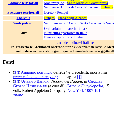
Abbazie territoriali
Montevergine
·
Santa Maria di Grottaferrata
·
Santissima Trinità di Cava de' Tirreni
·
Subiaco
Prelature territoriali
Loreto
·
Pompei
Eparchie
Lungro
·
Piana degli Albanesi
Santi
patroni
San Francesco d'Assisi
·
Santa Caterina da Siena
Ordinariato militare in Italia
·
Altro
Nunziatura apostolica in Italia
·
Esarcato apostolico d'Italia
Elenco delle diocesi italiane
In grassetto le Arcidiocesi Metropolitane
evidenziate in rosso le
Metr
cardinalizie
evidenziate in giallo quelle Immediatamente soggetta al
Fonti
(
)
Annuario pontificio
del 2024 e precedenti, riportati su
EN
www.catholic-hierarchy.org
alla pagina
[1]
(
)
Umberto Benigni
,
Nocera dei Pagani
, in
Charles
EN
George Herbermann
(a cura di),
Catholic Encyclopedia
, 15
voll., Robert Appleton Company,
New York
1907
-
1914
,
online