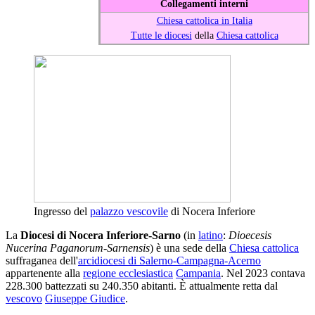
Collegamenti interni
Chiesa cattolica in Italia
Tutte le diocesi
della
Chiesa cattolica
Ingresso del
palazzo vescovile
di Nocera Inferiore
La
Diocesi di Nocera Inferiore-Sarno
(in
latino
:
Dioecesis
Nucerina Paganorum-Sarnensis
) è una sede della
Chiesa cattolica
suffraganea dell'
arcidiocesi di Salerno-Campagna-Acerno
appartenente alla
regione ecclesiastica
Campania
. Nel 2023 contava
228.300 battezzati su 240.350 abitanti. È attualmente retta dal
vescovo
Giuseppe Giudice
.