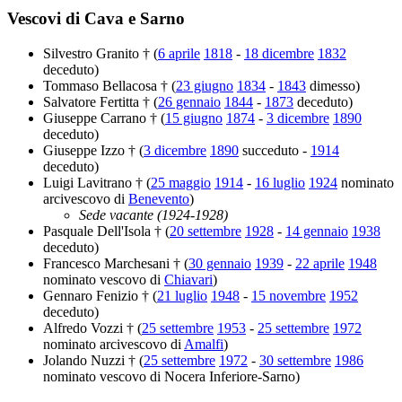
Vescovi di Cava e Sarno
Silvestro Granito † (
6 aprile
1818
-
18 dicembre
1832
deceduto)
Tommaso Bellacosa † (
23 giugno
1834
-
1843
dimesso)
Salvatore Fertitta † (
26 gennaio
1844
-
1873
deceduto)
Giuseppe Carrano † (
15 giugno
1874
-
3 dicembre
1890
deceduto)
Giuseppe Izzo † (
3 dicembre
1890
succeduto -
1914
deceduto)
Luigi Lavitrano † (
25 maggio
1914
-
16 luglio
1924
nominato
arcivescovo di
Benevento
)
Sede vacante (1924-1928)
Pasquale Dell'Isola † (
20 settembre
1928
-
14 gennaio
1938
deceduto)
Francesco Marchesani † (
30 gennaio
1939
-
22 aprile
1948
nominato vescovo di
Chiavari
)
Gennaro Fenizio † (
21 luglio
1948
-
15 novembre
1952
deceduto)
Alfredo Vozzi † (
25 settembre
1953
-
25 settembre
1972
nominato arcivescovo di
Amalfi
)
Jolando Nuzzi † (
25 settembre
1972
-
30 settembre
1986
nominato vescovo di Nocera Inferiore-Sarno)