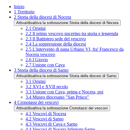
Inizio
1
Territorio
2
Storia della diocesi di Nocera
Attiva/disattiva la sottosezione Storia della diocesi di Nocera
2.1
Origini
2.2
Il primo vescovo nucerino tra storia e leggenda
2.3
Il Battistero sede del vescovo
2.4
La soppressione della diocesi
2.5
L'intervento di papa Urbano VI, fra' Francesco da
Nocera vescovo
2.6
I Giovio
2.7
Unione con Cava
3
Storia della diocesi di Sarno
Attiva/disattiva la sottosezione Storia della diocesi di Sarno
3.1
Origini
3.2
XVI e XVII secolo
3.3
Unione con Cava, prima e Nocera, poi
3.4
Museo diocesano "San Prisco"
4
Cronotassi dei vescovi
Attiva/disattiva la sottosezione Cronotassi dei vescovi
4.1
Vescovi di Nocera
4.2
Vescovi di Sarno
4.3
Vescovi di Cava e Sarno
4.4
Vescovi di Nocera Inferiore-Sarno