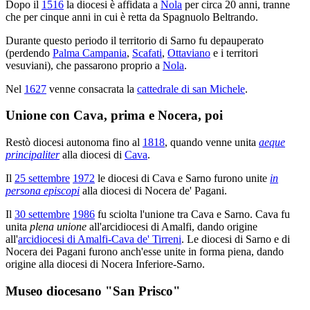
Dopo il
1516
la diocesi è affidata a
Nola
per circa 20 anni, tranne
che per cinque anni in cui è retta da Spagnuolo Beltrando.
Durante questo periodo il territorio di Sarno fu depauperato
(perdendo
Palma Campania
,
Scafati
,
Ottaviano
e i territori
vesuviani), che passarono proprio a
Nola
.
Nel
1627
venne consacrata la
cattedrale di san Michele
.
Unione con Cava, prima e Nocera, poi
Restò diocesi autonoma fino al
1818
, quando venne unita
aeque
principaliter
alla diocesi di
Cava
.
Il
25 settembre
1972
le diocesi di Cava e Sarno furono unite
in
persona episcopi
alla diocesi di Nocera de' Pagani.
Il
30 settembre
1986
fu sciolta l'unione tra Cava e Sarno. Cava fu
unita
plena unione
all'arcidiocesi di Amalfi, dando origine
all'
arcidiocesi di Amalfi-Cava de' Tirreni
. Le diocesi di Sarno e di
Nocera dei Pagani furono anch'esse unite in forma piena, dando
origine alla diocesi di Nocera Inferiore-Sarno.
Museo diocesano "San Prisco"