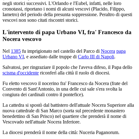
negli storici successivi. L'Orlando e l'Eubel, infatti, nelle loro
cronotassi, riportano i nomi di alcuni vescovi (Placido, Filippo,
Iametro) del periodo della presunta soppressione. Peraltro di questi
vescovi non sono citati riscontri storici.
L'intervento di papa Urbano VI, fra' Francesco da
Nocera vescovo
Nel
1385
fu imprigionato nel castello del Parco di
Nocera
papa
Urbano VI
, e assediato dalle truppe di
Carlo III di Napoli
.
Salvatosi, per ringraziare il popolo che l'aveva difeso, il Papa dello
scisma d'occidente
riconferì alla città il ruolo di diocesi.
Fu eletto vescovo il nocerino fra' Francesco da Nocera (frate del
Convento di Sant'Antonio, in una delle cui sale s'era svolta la
congiura dei cardinali contro il pontefice).
La cattedra si spostò dal battistero dell'attuale Nocera Superiore alla
nuova cattedrale di San Marco (sorta sul precedente monastero
benedettino di San Prisco) nel quartiere che prenderà il nome di
Vescovado nell'attuale Nocera Inferiore.
La diocesi prenderà il nome della città: Nuceria Paganorum.