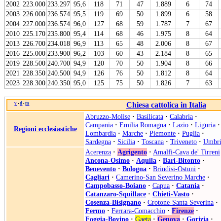
2002
223.000
233.297
95,6
118
71
47
1.889
6
74
2003
226.000
236.574
95,5
119
69
50
1.899
6
58
2004
227.000
236.574
96,0
127
68
59
1.787
7
67
2010
225.170
235.800
95,4
114
68
46
1.975
8
64
2013
226.700
234.018
96,9
113
65
48
2.006
8
67
2016
225.000
233.900
96,2
103
60
43
2.184
8
65
2019
228.500
240.700
94,9
120
70
50
1.904
8
66
2021
228.350
240.500
94,9
126
76
50
1.812
8
64
2023
228.300
240.350
95,0
125
75
50
1.826
7
63
v
d
m
Chiesa cattolica in Italia
•
•
Abruzzo-Molise
·
Basilicata
·
Calabria
·
Campania
·
Emilia Romagna
·
Lazio
·
Liguria
·
Regioni ecclesiastiche
Lombardia
·
Marche
·
Piemonte
·
Puglia
·
Sardegna
·
Sicilia
·
Toscana
·
Triveneto
·
Umbri
Acerenza
·
Agrigento
·
Amalfi-Cava de' Tirreni
Ancona-Osimo
·
Aquila
·
Bari-Bitonto
·
Benevento
·
Bologna
·
Brindisi-Ostuni
·
Cagliari
·
Camerino-San Severino Marche
·
Campobasso-Boiano
·
Capua
·
Catania
·
Catanzaro-Squillace
·
Chieti-Vasto
·
Cosenza-Bisignano
·
Crotone-Santa Severina
·
Fermo
·
Ferrara-Comacchio
·
Firenze
·
Foggia-Bovino
·
Gaeta
·
Genova
·
Gorizia
·