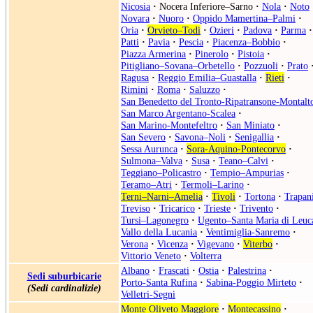
Nicosia
·
Nocera Inferiore–Sarno
·
Nola
·
Noto
Novara
·
Nuoro
·
Oppido Mamertina–Palmi
·
Oria
·
Orvieto–Todi
·
Ozieri
·
Padova
·
Parma
·
Patti
·
Pavia
·
Pescia
·
Piacenza–Bobbio
·
Piazza Armerina
·
Pinerolo
·
Pistoia
·
Pitigliano–Sovana–Orbetello
·
Pozzuoli
·
Prato
Ragusa
·
Reggio Emilia–Guastalla
·
Rieti
·
Rimini
·
Roma
·
Saluzzo
·
San Benedetto del Tronto-Ripatransone-Montalt
San Marco Argentano-Scalea
·
San Marino-Montefeltro
·
San Miniato
·
San Severo
·
Savona–Noli
·
Senigallia
·
Sessa Aurunca
·
Sora-Aquino-Pontecorvo
·
Sulmona–Valva
·
Susa
·
Teano–Calvi
·
Teggiano–Policastro
·
Tempio–Ampurias
·
Teramo–Atri
·
Termoli–Larino
·
Terni–Narni–Amelia
·
Tivoli
·
Tortona
·
Trapan
Treviso
·
Tricarico
·
Trieste
·
Trivento
·
Tursi–Lagonegro
·
Ugento–Santa Maria di Leuc
Vallo della Lucania
·
Ventimiglia-Sanremo
·
Verona
·
Vicenza
·
Vigevano
·
Viterbo
·
Vittorio Veneto
·
Volterra
Albano
·
Frascati
·
Ostia
·
Palestrina
·
Sedi suburbicarie
Porto-Santa Rufina
·
Sabina-Poggio Mirteto
·
(Sedi cardinalizie)
Velletri-Segni
Monte Oliveto Maggiore
·
Montecassino
·