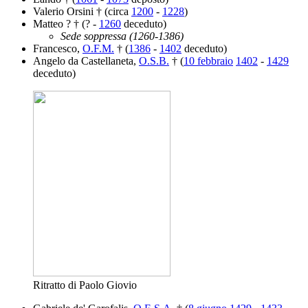
Valerio Orsini † (circa
1200
-
1228
)
Matteo ? † (? -
1260
deceduto)
Sede soppressa (1260-1386)
Francesco,
O.F.M.
† (
1386
-
1402
deceduto)
Angelo da Castellaneta,
O.S.B.
† (
10 febbraio
1402
-
1429
deceduto)
Ritratto di Paolo Giovio