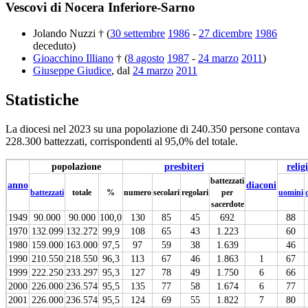
Vescovi di Nocera Inferiore-Sarno
Jolando Nuzzi † (
30 settembre
1986
-
27 dicembre
1986
deceduto)
Gioacchino Illiano
† (
8 agosto
1987
-
24 marzo
2011
)
Giuseppe Giudice
, dal
24 marzo
2011
Statistiche
La diocesi nel 2023 su una popolazione di 240.350 persone contava
228.300 battezzati, corrispondenti al 95,0% del totale.
popolazione
presbiteri
relig
battezzati
anno
diaconi
battezzati
totale
%
numero
secolari
regolari
per
uomini
sacerdote
1949
90.000
90.000
100,0
130
85
45
692
88
1970
132.099
132.272
99,9
108
65
43
1.223
60
1980
159.000
163.000
97,5
97
59
38
1.639
46
1990
210.550
218.550
96,3
113
67
46
1.863
1
67
1999
222.250
233.297
95,3
127
78
49
1.750
6
66
2000
226.000
236.574
95,5
135
77
58
1.674
6
77
2001
226.000
236.574
95,5
124
69
55
1.822
7
80