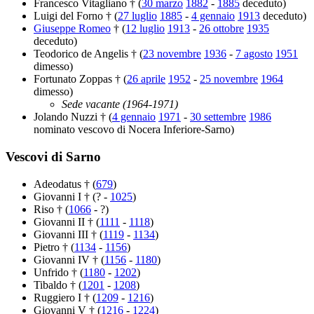
Francesco Vitagliano † (
30 marzo
1882
-
1885
deceduto)
Luigi del Forno † (
27 luglio
1885
-
4 gennaio
1913
deceduto)
Giuseppe Romeo
† (
12 luglio
1913
-
26 ottobre
1935
deceduto)
Teodorico de Angelis † (
23 novembre
1936
-
7 agosto
1951
dimesso)
Fortunato Zoppas † (
26 aprile
1952
-
25 novembre
1964
dimesso)
Sede vacante (1964-1971)
Jolando Nuzzi † (
4 gennaio
1971
-
30 settembre
1986
nominato vescovo di Nocera Inferiore-Sarno)
Vescovi di Sarno
Adeodatus † (
679
)
Giovanni I † (? -
1025
)
Riso † (
1066
- ?)
Giovanni II † (
1111
-
1118
)
Giovanni III † (
1119
-
1134
)
Pietro † (
1134
-
1156
)
Giovanni IV † (
1156
-
1180
)
Unfrido † (
1180
-
1202
)
Tibaldo † (
1201
-
1208
)
Ruggiero I † (
1209
-
1216
)
Giovanni V † (
1216
-
1224
)