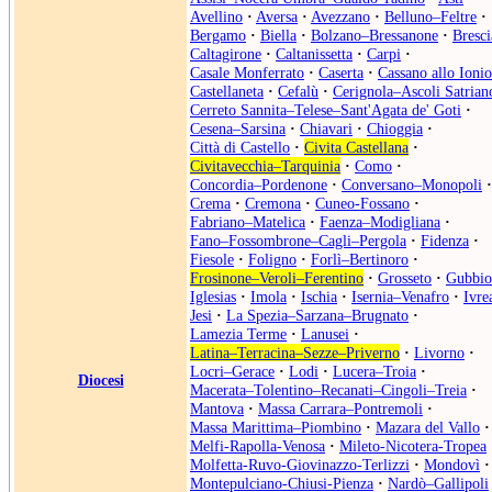
Avellino
·
Aversa
·
Avezzano
·
Belluno–Feltre
·
Bergamo
·
Biella
·
Bolzano–Bressanone
·
Bresci
Caltagirone
·
Caltanissetta
·
Carpi
·
Casale Monferrato
·
Caserta
·
Cassano allo Ionio
Castellaneta
·
Cefalù
·
Cerignola–Ascoli Satrian
Cerreto Sannita–Telese–Sant'Agata de' Goti
·
Cesena–Sarsina
·
Chiavari
·
Chioggia
·
Città di Castello
·
Civita Castellana
·
Civitavecchia–Tarquinia
·
Como
·
Concordia–Pordenone
·
Conversano–Monopoli
·
Crema
·
Cremona
·
Cuneo-Fossano
·
Fabriano–Matelica
·
Faenza–Modigliana
·
Fano–Fossombrone–Cagli–Pergola
·
Fidenza
·
Fiesole
·
Foligno
·
Forlì–Bertinoro
·
Frosinone–Veroli–Ferentino
·
Grosseto
·
Gubbio
Iglesias
·
Imola
·
Ischia
·
Isernia–Venafro
·
Ivre
Jesi
·
La Spezia–Sarzana–Brugnato
·
Lamezia Terme
·
Lanusei
·
Latina–Terracina–Sezze–Priverno
·
Livorno
·
Locri–Gerace
·
Lodi
·
Lucera–Troia
·
Diocesi
Macerata–Tolentino–Recanati–Cingoli–Treia
·
Mantova
·
Massa Carrara–Pontremoli
·
Massa Marittima–Piombino
·
Mazara del Vallo
·
Melfi-Rapolla-Venosa
·
Mileto-Nicotera-Tropea
Molfetta-Ruvo-Giovinazzo-Terlizzi
·
Mondovì
·
Montepulciano-Chiusi-Pienza
·
Nardò–Gallipoli