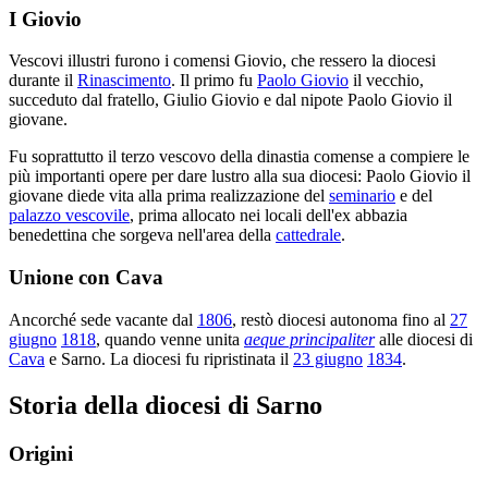
I Giovio
Vescovi illustri furono i comensi Giovio, che ressero la diocesi
durante il
Rinascimento
. Il primo fu
Paolo Giovio
il vecchio,
succeduto dal fratello, Giulio Giovio e dal nipote Paolo Giovio il
giovane.
Fu soprattutto il terzo vescovo della dinastia comense a compiere le
più importanti opere per dare lustro alla sua diocesi: Paolo Giovio il
giovane diede vita alla prima realizzazione del
seminario
e del
palazzo vescovile
, prima allocato nei locali dell'ex abbazia
benedettina che sorgeva nell'area della
cattedrale
.
Unione con Cava
Ancorché sede vacante dal
1806
, restò diocesi autonoma fino al
27
giugno
1818
, quando venne unita
aeque principaliter
alle diocesi di
Cava
e Sarno. La diocesi fu ripristinata il
23 giugno
1834
.
Storia della diocesi di Sarno
Origini