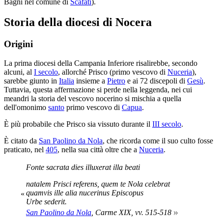
Bagni nel comune di
Scafati
).
Storia della diocesi di Nocera
Origini
La prima diocesi della Campania Inferiore risalirebbe, secondo
alcuni, al
I secolo
, allorché Prisco (primo vescovo di
Nuceria
),
sarebbe giunto in
Italia
insieme a
Pietro
e ai 72 discepoli di
Gesù
.
Tuttavia, questa affermazione si perde nella leggenda, nei cui
meandri la storia del vescovo nocerino si mischia a quella
dell'omonimo
santo
primo vescovo di
Capua
.
È più probabile che Prisco sia vissuto durante il
III secolo
.
È citato da
San Paolino da Nola
, che ricorda come il suo culto fosse
praticato, nel
405
, nella sua città oltre che a
Nuceria
.
Fonte sacrata dies illuxerat illa beati
natalem Prisci referens, quem te Nola celebrat
quamvis ille alia nucerinus Episcopus
«
Urbe sederit.
»
San Paolino da Nola
,
Carme XIX
, vv. 515-518