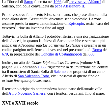
La Diocesi di
Sarno
fu eretta nel
1066
dall'
arcivescovo
Alfano I
di
Salerno, con bolla convalidata da
papa Alessandro II
.
Primo vescovo fu un certo Riso, salernitano, che prese dimora nella
zona allora detta
Casamabile
: diventata sede vescovile. La zona
assunse presto la nuova denominazione di
Episcopio
, ossia "casa del
vescovo", rimasta invariata fino ad oggi.
Tuttavia, la bolla di Alfano I potrebbe riferirsi a una riorganizzazione
della diocesi, in quanto la chiesa di Sarno potrebbe essere stata più
antica: un
Adeodatus sanctae Sarniensis Ecclesiae
è presente in un
codice parigino nell'elenco dei vescovi nel pre-concilio di
Roma
del
679
, in preparazione del
Concilio di Costantinopoli
del
680
.
Inoltre, un atto del
Codex Diplomaticus Cavensis
(volume VII,
pagina 266), dell'anno
1055
, riguardante la delimitazione dei confini
tra il monastero di Santa Sofia di
Salerno
e le proprietà di un certo
Alterio di
San Valentino Torio
, cita i possessi di questo fino
ab
oriente fine episcopio sarnense
.
Il territorio originario comprendeva buona parte dell'attuale valle
dell'
Agro Nocerino Sarnese
, con i territori vesuviani, fino al mare.
XVI e XVII secolo