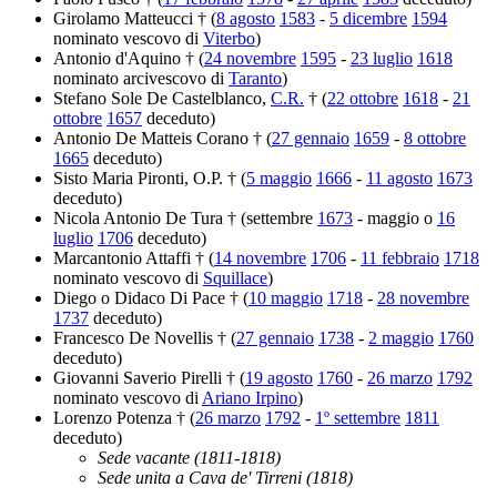
Girolamo Matteucci † (
8 agosto
1583
-
5 dicembre
1594
nominato vescovo di
Viterbo
)
Antonio d'Aquino † (
24 novembre
1595
-
23 luglio
1618
nominato arcivescovo di
Taranto
)
Stefano Sole De Castelblanco,
C.R.
† (
22 ottobre
1618
-
21
ottobre
1657
deceduto)
Antonio De Matteis Corano † (
27 gennaio
1659
-
8 ottobre
1665
deceduto)
Sisto Maria Pironti, O.P. † (
5 maggio
1666
-
11 agosto
1673
deceduto)
Nicola Antonio De Tura † (settembre
1673
- maggio o
16
luglio
1706
deceduto)
Marcantonio Attaffi † (
14 novembre
1706
-
11 febbraio
1718
nominato vescovo di
Squillace
)
Diego o Didaco Di Pace † (
10 maggio
1718
-
28 novembre
1737
deceduto)
Francesco De Novellis † (
27 gennaio
1738
-
2 maggio
1760
deceduto)
Giovanni Saverio Pirelli † (
19 agosto
1760
-
26 marzo
1792
nominato vescovo di
Ariano Irpino
)
Lorenzo Potenza † (
26 marzo
1792
-
1º settembre
1811
deceduto)
Sede vacante (1811-1818)
Sede unita a Cava de' Tirreni (1818)