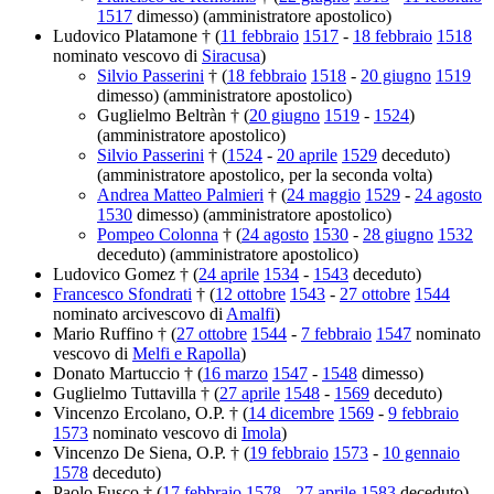
1517
dimesso) (amministratore apostolico)
Ludovico Platamone † (
11 febbraio
1517
-
18 febbraio
1518
nominato vescovo di
Siracusa
)
Silvio Passerini
† (
18 febbraio
1518
-
20 giugno
1519
dimesso) (amministratore apostolico)
Guglielmo Beltràn † (
20 giugno
1519
-
1524
)
(amministratore apostolico)
Silvio Passerini
† (
1524
-
20 aprile
1529
deceduto)
(amministratore apostolico, per la seconda volta)
Andrea Matteo Palmieri
† (
24 maggio
1529
-
24 agosto
1530
dimesso) (amministratore apostolico)
Pompeo Colonna
† (
24 agosto
1530
-
28 giugno
1532
deceduto) (amministratore apostolico)
Ludovico Gomez † (
24 aprile
1534
-
1543
deceduto)
Francesco Sfondrati
† (
12 ottobre
1543
-
27 ottobre
1544
nominato arcivescovo di
Amalfi
)
Mario Ruffino † (
27 ottobre
1544
-
7 febbraio
1547
nominato
vescovo di
Melfi e Rapolla
)
Donato Martuccio † (
16 marzo
1547
-
1548
dimesso)
Guglielmo Tuttavilla † (
27 aprile
1548
-
1569
deceduto)
Vincenzo Ercolano, O.P. † (
14 dicembre
1569
-
9 febbraio
1573
nominato vescovo di
Imola
)
Vincenzo De Siena, O.P. † (
19 febbraio
1573
-
10 gennaio
1578
deceduto)
Paolo Fusco † (
17 febbraio
1578
-
27 aprile
1583
deceduto)