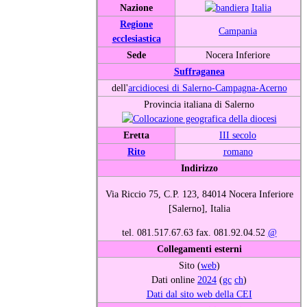
Nazione
Italia
Regione
Campania
ecclesiastica
Sede
Nocera Inferiore
Suffraganea
dell'
arcidiocesi di Salerno-Campagna-Acerno
Provincia italiana di Salerno
Eretta
III secolo
Rito
romano
Indirizzo
Via Riccio 75, C.P. 123, 84014 Nocera Inferiore
[Salerno], Italia
tel. 081.517.67.63 fax. 081.92.04.52
@
Collegamenti esterni
Sito (
web
)
Dati online
2024
(
gc
ch
)
Dati dal sito web della CEI