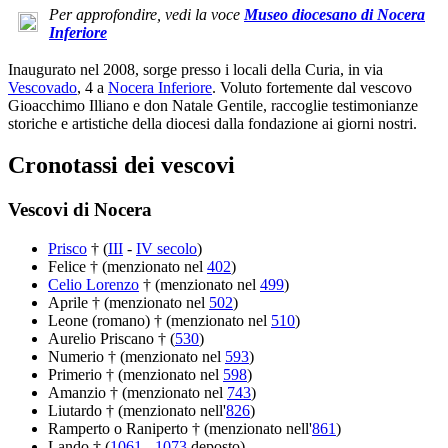
Per approfondire, vedi la voce
Museo diocesano di Nocera
Inferiore
Inaugurato nel 2008, sorge presso i locali della Curia, in via
Vescovado
, 4 a
Nocera Inferiore
. Voluto fortemente dal vescovo
Gioacchimo Illiano e don Natale Gentile, raccoglie testimonianze
storiche e artistiche della diocesi dalla fondazione ai giorni nostri.
Cronotassi dei vescovi
Vescovi di Nocera
Prisco
† (
III
-
IV secolo
)
Felice † (menzionato nel
402
)
Celio Lorenzo
† (menzionato nel
499
)
Aprile † (menzionato nel
502
)
Leone (romano) † (menzionato nel
510
)
Aurelio Priscano † (
530
)
Numerio † (menzionato nel
593
)
Primerio † (menzionato nel
598
)
Amanzio † (menzionato nel
743
)
Liutardo † (menzionato nell'
826
)
Ramperto o Raniperto † (menzionato nell'
861
)
Lando † (
1061
-
1073
deposto)