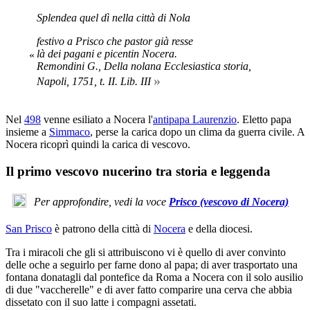
Splendea quel dì nella città di Nola
festivo a Prisco che pastor già resse
là dei pagani e picentin Nocera.
«
Remondini G.,
Della nolana Ecclesiastica storia
,
»
Napoli, 1751, t. II. Lib. III
Nel
498
venne esiliato a Nocera l'
antipapa Laurenzio
. Eletto papa
insieme a
Simmaco
, perse la carica dopo un clima da guerra civile. A
Nocera ricoprì quindi la carica di vescovo.
Il primo vescovo nucerino tra storia e leggenda
Per approfondire, vedi la voce
Prisco (vescovo di Nocera)
San Prisco
è patrono della città di
Nocera
e della diocesi.
Tra i miracoli che gli si attribuiscono vi è quello di aver convinto
delle oche a seguirlo per farne dono al papa; di aver trasportato una
fontana donatagli dal pontefice da Roma a Nocera con il solo ausilio
di due "vaccherelle" e di aver fatto comparire una cerva che abbia
dissetato con il suo latte i compagni assetati.