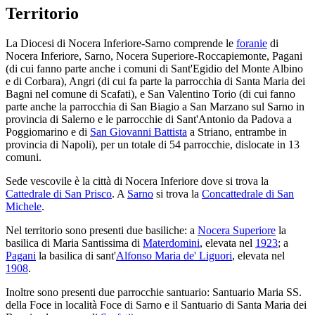
Territorio
La Diocesi di Nocera Inferiore-Sarno comprende le
foranie
di
Nocera Inferiore, Sarno, Nocera Superiore-Roccapiemonte, Pagani
(di cui fanno parte anche i comuni di Sant'Egidio del Monte Albino
e di Corbara), Angri (di cui fa parte la parrocchia di Santa Maria dei
Bagni nel comune di Scafati), e San Valentino Torio (di cui fanno
parte anche la parrocchia di San Biagio a San Marzano sul Sarno in
provincia di Salerno e le parrocchie di Sant'Antonio da Padova a
Poggiomarino e di
San Giovanni Battista
a Striano, entrambe in
provincia di Napoli), per un totale di 54 parrocchie, dislocate in 13
comuni.
Sede vescovile è la città di Nocera Inferiore dove si trova la
Cattedrale di San Prisco
. A
Sarno
si trova la
Concattedrale di San
Michele
.
Nel territorio sono presenti due basiliche: a
Nocera Superiore
la
basilica di Maria Santissima di
Materdomini
, elevata nel
1923
; a
Pagani
la basilica di sant'
Alfonso Maria de' Liguori
, elevata nel
1908
.
Inoltre sono presenti due parrocchie santuario: Santuario Maria SS.
della Foce in località Foce di Sarno e il Santuario di Santa Maria dei