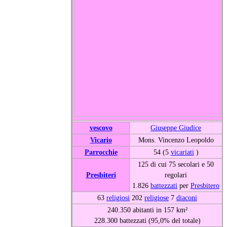
vescovo
Giuseppe Giudice
Vicario
Mons. Vincenzo Leopoldo
Parrocchie
54 (5
vicariati
)
125 di cui 75 secolari e 50
Presbiteri
regolari
1.826
battezzati
per
Presbitero
63
religiosi
202
religiose
7
diaconi
240.350 abitanti in 157 km²
228.300 battezzati (95,0% del totale)