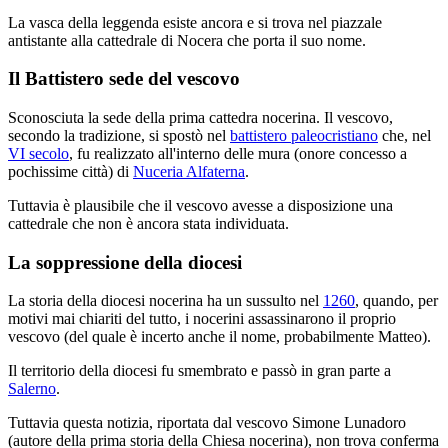
La vasca della leggenda esiste ancora e si trova nel piazzale
antistante alla cattedrale di Nocera che porta il suo nome.
Il Battistero sede del vescovo
Sconosciuta la sede della prima cattedra nocerina. Il vescovo,
secondo la tradizione, si spostò nel
battistero paleocristiano
che, nel
VI secolo
, fu realizzato all'interno delle mura (onore concesso a
pochissime città) di
Nuceria Alfaterna
.
Tuttavia è plausibile che il vescovo avesse a disposizione una
cattedrale che non è ancora stata individuata.
La soppressione della diocesi
La storia della diocesi nocerina ha un sussulto nel
1260
, quando, per
motivi mai chiariti del tutto, i nocerini assassinarono il proprio
vescovo (del quale è incerto anche il nome, probabilmente Matteo).
Il territorio della diocesi fu smembrato e passò in gran parte a
Salerno
.
Tuttavia questa notizia, riportata dal vescovo Simone Lunadoro
(autore della prima storia della Chiesa nocerina), non trova conferma