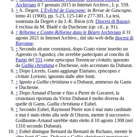
Archiviato
il 7 gennaio 2015 in Internet Archive., I, p. 559.
↑
A. Degert,
L'Evêché de Gascogne
, in
Revue de Gascogne
,
tomo 41 (1900), pp. 5-23, 125-140 e 277-301. La tesi,
sostenuta da Degert e da J.-R. Biron (cfr.
Diocesi di Bazas
),
è esclusa da M. Bladé e da Duchesne (
op. cit.
, p. 91).
↑
Réforme e Contre-Réforme dans le Béarn
Archiviato
il 31
agosto 2021 in Internet Archive., dal sito web della
diocesi di
Bayonne
.
↑
Secondo alcune cronotassi, dopo Grato viene inserito un
Agrestio (o Agustio), che avrebbe partecipato al concilio di
Parigi
del
551
come
episcopus Toronicae civitatis
; ignorato
da
Gallia christiana
e Duchesne, solo accennato da Dubarat.
↑
Dopo Licerio, Gams aggiunge Elariano,
episcopus e
civitate Lorione
, ignorato dalle altre fonti.
↑
Ignoto a
Gallia christiana
e a Dubarat, ammesso da Gams
e Duchesne.
↑
Dopo Arnaud d'Izeste e fino a Pierre de Gavarret, la
cronotassi riportata da Victor Dubarat è molto diversa da
quelle di Gams,
Gallia christiana
e Eubel.
↑
Secondo Eubel, Raymond Pierre non è mai stato cardinale
e mai è stato eletto alla sede di Oloron, mentre il successivo
Guillaume-Arnaud sarebbe stato eletto il 10 agosto 1308 (nel
1310 secondo Dubarat).
↑
Eubel distingue Bernard da Bernard de Richano, mentre le
altre fonti (Gams, Dubarat e
Gallia christiana
) menzionato