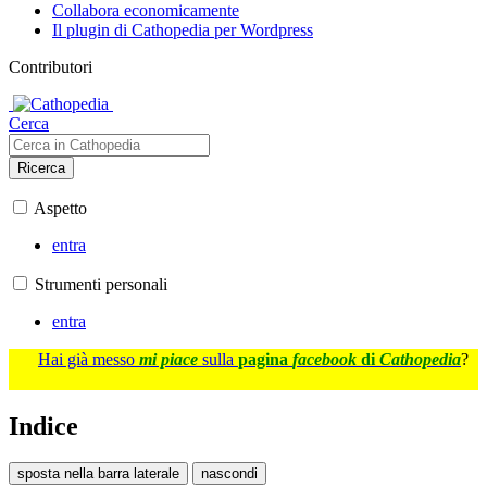
Collabora economicamente
Il plugin di Cathopedia per Wordpress
Contributori
Cerca
Ricerca
Aspetto
entra
Strumenti personali
entra
Hai già messo
mi piace
sulla
pagina
facebook
di
Cathopedia
?
Indice
sposta nella barra laterale
nascondi