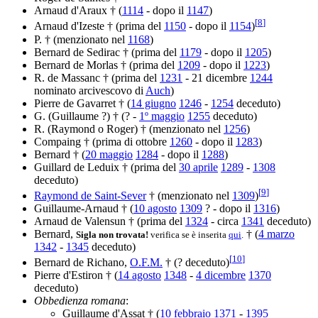
Arnaud d'Araux † (
1114
- dopo il
1147
)
[
8
]
Arnaud d'Izeste † (prima del
1150
- dopo il
1154
)
P. † (menzionato nel
1168
)
Bernard de Sedirac † (prima del
1179
- dopo il
1205
)
Bernard de Morlas † (prima del
1209
- dopo il
1223
)
R. de Massanc † (prima del
1231
- 21 dicembre
1244
nominato arcivescovo di
Auch
)
Pierre de Gavarret † (
14 giugno
1246
-
1254
deceduto)
G. (Guillaume ?) † (? -
1º maggio
1255
deceduto)
R. (Raymond o Roger) † (menzionato nel
1256
)
Compaing † (prima di ottobre
1260
- dopo il
1283
)
Bernard † (
20 maggio
1284
- dopo il
1288
)
Guillard de Leduix † (prima del
30 aprile
1289
-
1308
deceduto)
[
9
]
Raymond de Saint-Sever
† (menzionato nel
1309
)
Guillaume-Arnaud † (
10 agosto
1309
? - dopo il
1316
)
Arnaud de Valensun † (prima del
1324
- circa
1341
deceduto)
Bernard,
† (
4 marzo
Sigla non trovata!
verifica se è inserita
qui
.
1342
-
1345
deceduto)
[
10
]
Bernard de Richano,
O.F.M.
† (? deceduto)
Pierre d'Estiron † (
14 agosto
1348
-
4 dicembre
1370
deceduto)
Obbedienza romana
:
Guillaume d'Assat † (
10 febbraio
1371
-
1395