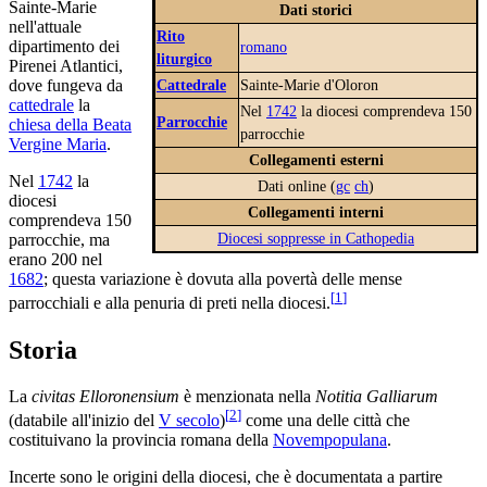
Sainte-Marie
Dati storici
nell'attuale
Rito
dipartimento dei
romano
liturgico
Pirenei Atlantici,
Cattedrale
Sainte-Marie d'Oloron
dove fungeva da
cattedrale
la
Nel
1742
la diocesi comprendeva 150
Parrocchie
chiesa della Beata
parrocchie
Vergine Maria
.
Collegamenti esterni
Nel
1742
la
Dati online (
gc
ch
)
diocesi
Collegamenti interni
comprendeva 150
Diocesi soppresse in Cathopedia
parrocchie, ma
erano 200 nel
1682
; questa variazione è dovuta alla povertà delle mense
[
1
]
parrocchiali e alla penuria di preti nella diocesi.
Storia
La
civitas Elloronensium
è menzionata nella
Notitia Galliarum
[
2
]
(databile all'inizio del
V secolo
)
come una delle città che
costituivano la provincia romana della
Novempopulana
.
Incerte sono le origini della diocesi, che è documentata a partire