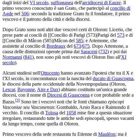
dagli inizi del
VI secolo
,
suffraganea
dell'
arcidiocesi di Eauze
. Il
primo vescovo conosciuto è san Grato, che partecipò al
concilio di
Agde
nel
506
: secondo la tradizione Grato fu il fondatore, il primo
vescovo e il patrono della città e della diocesi.
Dopo Grato sono noti altri due vescovi certi di Oloron: Licerio, che
prese parte ai concili di [[Concilio di Parigi (573)|Parigi del
573
e di
[[Concilio di Mâcon (585)|Mâcon del
585
; e Artemone, che
assistette al concilio di
Bordeaux
del
673
/
675
. Dopo Artemone, a
causa delle distruzioni operate prima dai
Saraceni
(
732
) e poi dai
Normanni
(
841
), non sono più noti vescovi di Oloron fino all'
XI
secolo
).
Alcuni studiosi nell'
Ottocento
hanno avanzato l'ipotesi che tra il X e
l'XI secolo, in concomitanza con la nascita del
ducato di Guascogna
,
le diocesi della parte occidentale della Novempopulana (Oloron,
Lescar
,
Bayonne
,
Aire e Dax
) abbiano costituito un'unica grande
diocesi, con il nome di
Diocesi di Guascogna
e con probabile sede a
[
3
]
Bazas.
Sono tre i vescovi noti che le fonti chiamano
episcopi
Vasconiae seu Vasconensis
: Gombaldo, Arsio Raca e Raimondo il
vecchio. Il concilio di
Tolosa
del
1058
mise fine a questa situazione
irregolare, restaurando tutte le antiche sedi episcopali, spesso vacanti
da lungo tempo, come quella di Oloron.
Primo vescovo della sede restaurata fu Etienne di
Mauléon
; ma è