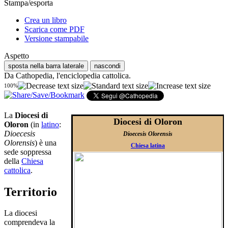
Stampa/esporta
Crea un libro
Scarica come PDF
Versione stampabile
Aspetto
sposta nella barra laterale
nascondi
Da Cathopedia, l'enciclopedia cattolica.
100%
La
Diocesi di
Diocesi di Oloron
Oloron
(in
latino
:
Dioecesis
Dioecesis Olorensis
Olorensis
) è una
Chiesa latina
sede soppressa
della
Chiesa
cattolica
.
Territorio
La diocesi
comprendeva la