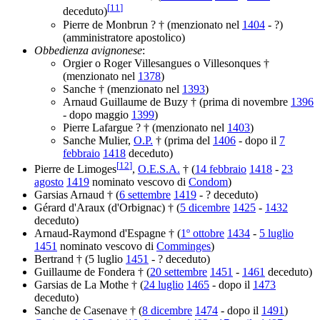
[
11
]
deceduto)
Pierre de Monbrun ? † (menzionato nel
1404
- ?)
(amministratore apostolico)
Obbedienza avignonese
:
Orgier o Roger Villesangues o Villesonques †
(menzionato nel
1378
)
Sanche † (menzionato nel
1393
)
Arnaud Guillaume de Buzy † (prima di novembre
1396
- dopo maggio
1399
)
Pierre Lafargue ? † (menzionato nel
1403
)
Sanche Mulier,
O.P.
† (prima del
1406
- dopo il
7
febbraio
1418
deceduto)
[
12
]
Pierre de Limoges
,
O.E.S.A.
† (
14 febbraio
1418
-
23
agosto
1419
nominato vescovo di
Condom
)
Garsias Arnaud † (
6 settembre
1419
- ? deceduto)
Gérard d'Araux (d'Orbignac) † (
5 dicembre
1425
-
1432
deceduto)
Arnaud-Raymond d'Espagne † (
1º ottobre
1434
-
5 luglio
1451
nominato vescovo di
Comminges
)
Bertrand † (5 luglio
1451
- ? deceduto)
Guillaume de Fondera † (
20 settembre
1451
-
1461
deceduto)
Garsias de La Mothe † (
24 luglio
1465
- dopo il
1473
deceduto)
Sanche de Casenave † (
8 dicembre
1474
- dopo il
1491
)