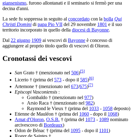
giansenismo
, furono allontanati e il seminario si fermò per una
decina d'anni.
La sede fu soppressa in seguito al
concordato
con la
bolla
Qui
Christi Domini
di
papa Pio VII
del 29 novembre
1801
e il suo
territorio incorporato in quello della
diocesi di Bayonne
.
Dal
22 giugno
1909
ai vescovi di
Bayonne
è concesso di
aggiungere al proprio titolo quello di vescovi di Oloron.
Cronotassi dei vescovi
[
5
]
San
Grato † (menzionato nel
506
)
[
6
]
Licerio † (prima del
573
- dopo il
585
)
[
7
]
Artemone † (menzionato nel
673
/
675
)
Episcopi Vasconiensis
:
Gombaldo † (menzionato nel
977
)
Arsio Raca † (menzionato nel
982
)
Raymond le Vieux † (prima del
1033
-
1058
deposto)
Etienne de Mauléon † (prima del
1060
- dopo il
1068
)
Amat d'Oloron
,
O.S.B.
† (prima del
1073
-
1089
nominato
arcivescovo di
Bordeaux
)
Odon de Bénac † (prima del
1095
- dopo il
1101
)
Roger de Saintes †