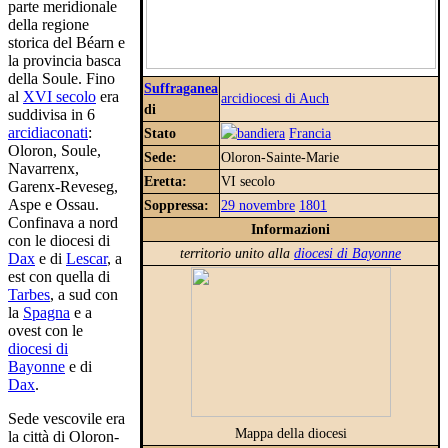
parte meridionale
della regione
storica del Béarn e
la provincia basca
della Soule. Fino
Suffraganea
al
XVI secolo
era
arcidiocesi di Auch
di
suddivisa in 6
arcidiaconati
:
Stato
Francia
Oloron, Soule,
Sede:
Oloron-Sainte-Marie
Navarrenx,
Eretta:
VI secolo
Garenx-Reveseg,
Aspe e Ossau.
Soppressa:
29 novembre
1801
Confinava a nord
Informazioni
con le diocesi di
territorio unito alla
diocesi di Bayonne
Dax
e di
Lescar
, a
est con quella di
Tarbes
, a sud con
la
Spagna
e a
ovest con le
diocesi di
Bayonne
e di
Dax
.
Sede vescovile era
Mappa della diocesi
la città di Oloron-