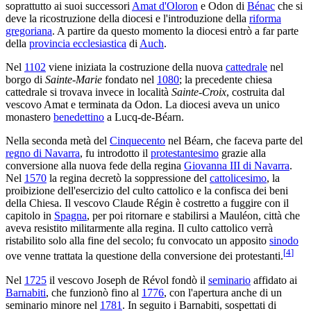
soprattutto ai suoi successori
Amat d'Oloron
e Odon di
Bénac
che si
deve la ricostruzione della diocesi e l'introduzione della
riforma
gregoriana
. A partire da questo momento la diocesi entrò a far parte
della
provincia ecclesiastica
di
Auch
.
Nel
1102
viene iniziata la costruzione della nuova
cattedrale
nel
borgo di
Sainte-Marie
fondato nel
1080
; la precedente chiesa
cattedrale si trovava invece in località
Sainte-Croix
, costruita dal
vescovo Amat e terminata da Odon. La diocesi aveva un unico
monastero
benedettino
a Lucq-de-Béarn.
Nella seconda metà del
Cinquecento
nel Béarn, che faceva parte del
regno di Navarra
, fu introdotto il
protestantesimo
grazie alla
conversione alla nuova fede della regina
Giovanna III di Navarra
.
Nel
1570
la regina decretò la soppressione del
cattolicesimo
, la
proibizione dell'esercizio del culto cattolico e la confisca dei beni
della Chiesa. Il vescovo Claude Régin è costretto a fuggire con il
capitolo in
Spagna
, per poi ritornare e stabilirsi a Mauléon, città che
aveva resistito militarmente alla regina. Il culto cattolico verrà
ristabilito solo alla fine del secolo; fu convocato un apposito
sinodo
[
4
]
ove venne trattata la questione della conversione dei protestanti.
Nel
1725
il vescovo Joseph de Révol fondò il
seminario
affidato ai
Barnabiti
, che funzionò fino al
1776
, con l'apertura anche di un
seminario minore nel
1781
. In seguito i Barnabiti, sospettati di