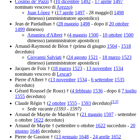
Cosimo de' Pazzi
† (
10 dicembre
1492
-
17 aprile
1497
nominato vescovo di
Arezzo
)
Juan López
† (
17 aprile
1497
- 28 maggio]]
1498
dimesso) (amministratore apostolico)
Jean de Pardailhan † (
28 maggio
1498
- dopo il
20 ottobre
1499
dimesso)
Amanieu d'Albret
† (
4 maggio
1500
-
10 ottobre
1500
dimesso) (amministratore apostolico)
Arnaud-Raymond de Béon † (prima di giugno
1504
-
1518
deceduto)
Giovanni Salviati
† (
24 agosto
1521
-
18 marzo
1523
dimesso) (amministratore apostolico)
Jacques de Foix † (
18 marzo
1523
-
13 novembre
1534
nominato vescovo di
Lescar
)
Pierre d'Albret † (
13 novembre
1534
-
6 settembre
1535
deceduto)
Gérard Roussel (le Roux) † (
4 febbraio
1536
- dopo il
7 luglio
1555
deceduto)
[
13
]
Claude Régin † (
2 ottobre
1555
-
1593
deceduto)
Sede vacante (1593 - 1597)
Arnaud de Maytie de Mauléon † (
21 maggio
1597
- settembre
o ottobre
1622
deceduto)
Arnaud de Maytie † (settembre o ottobre
1622
succeduto -
20
giugno
1646
deceduto)
Pierre de Gassion † (
13 gennaio
1648
-
24 aprile
1652