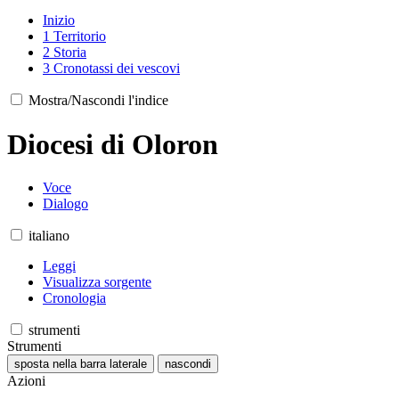
Inizio
1
Territorio
2
Storia
3
Cronotassi dei vescovi
Mostra/Nascondi l'indice
Diocesi di Oloron
Voce
Dialogo
italiano
Leggi
Visualizza sorgente
Cronologia
strumenti
Strumenti
sposta nella barra laterale
nascondi
Azioni