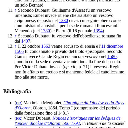
un solo Bernard.
↑
Secondo Dubarat, Guillaume d'Assat fu un vescovo
urbanista; Eubel invece ritiene che sia stato un vescovo
avignonese, deposto nel
1380
circa, cui seguirebbero come
amministratori apostolici per la sede romana i francescani
Menendo (nel
1380
) e Pierre (il 16 gennaio
1394
).
↑
Secondo Dubarat, fu vescovo dell'obbedienza romana fin
dal
1407
.
↑
Il 22 ottobre
1563
venne accusato di eresia e l'
11 dicembre
1566
fu condannato e privato del titolo episcopale. Secondo
Gams invece Claude Regin era ancora vescovo nel
1580
,
anno in cui la sede diventa vacante fino alla fine del secolo.
Per Victor Dubarat invece (
op. cit.
, p. 71) il vescovo Régin
non fu affatto un eretico e si mantenne fedele al cattolicesimo
fino alla sua morte.
Bibliografia
(
) Maximien Menjoulet,
Chronique du Diocèse et du Pays
FR
d'Oloron
, Oloron, 1864, Tomo I (comprensivo del periodo
dalla fondazione fino al 1481)
(
) Victor Dubarat,
Notices historiques sur les évêques de
FR
l'ancien diocèse d'Oloron, 506-1792
, in
Bulletin de la société