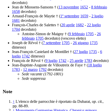
deceduto)
Jean de Miossens-Sansons † (
13 novembre
1652
-
8 febbraio
1658
deceduto)
Arnaud-François de Maytie † (
1º settembre
1659
-
2 luglio
1681
deceduto)
François-Charles de Salettes † (
20 aprile
1682
-
22 luglio
1704
deceduto)
Antoine-Simon de Maigny † (
9 febbraio
1705
-
26
febbraio
1705
deceduto) (vescovo eletto)
Joseph de Révol † (
7 settembre
1705
-
26 giugno
1735
dimesso)
Jean-François Castelard de Montillet † (
27 luglio
1735
-
6
luglio
1742
dimesso)
François de Révol † (
9 luglio
1742
-
25 aprile
1783
deceduto)
Jean-Baptiste-Auguste de Villoutreix de Faye † (
18 luglio
1783
-
12 marzo
1792
deceduto)
Sede vacante (1792-1801)
Sede soppressa
Note
↑
L'elenco delle parrocchie è riportato da Dubarat,
op. cit.
,
pp. 88-89.
↑
Monumenta Germaniae Historica
,
Chronica minora