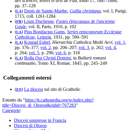
des sciences, lettres et arts de Pau
, tomo 17, 1887-1888,
pp. 37–128
(
)
Denis de Sainte-Marthe
,
Gallia christiana
, vol. I, Parigi,
LA
1715, coll. 1261-1284
(
)
Louis Duchesne
,
Fastes épiscopaux de l'ancienne
FR
Gaule
, vol. II, Paris, 1910, p. 102
(
)
Pius Bonifacius Gams
,
Series episcoporum Ecclesiae
LA
Catholicae
,
Leipzig
, 1931, pp. 590–591
(
)
Konrad Eubel
,
Hierarchia Catholica Medii Aevi
,
vol. 1
,
LA
pp. 376–377;
vol. 2
, pp. 206–207;
vol. 3
, p. 262;
vol. 4
,
p. 264;
vol. 5
, p. 296;
vol. 6
, p. 318
(
)
Bolla
Qui Christi Domini
, in
Bullarii romani
LA
continuatio
, Tomo XI, Romae, 1845, pp. 245–249
Collegamenti esterni
(
)
La diocesi
sul sito di Gcatholic
EN
Estratto da "
https://it.cathopedia.org/w/index.php?
title=Diocesi_di_Oloron&oldid=767283
"
Categorie
:
Diocesi soppresse in Francia
Diocesi di Oloron