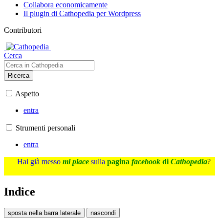
Collabora economicamente
Il plugin di Cathopedia per Wordpress
Contributori
Cerca
Ricerca
Aspetto
entra
Strumenti personali
entra
Hai già messo
mi piace
sulla
pagina
facebook
di
Cathopedia
?
Indice
sposta nella barra laterale
nascondi