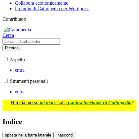
Collabora economicamente
Il plugin di Cathopedia per Wordpress
Contributori
Cerca
Ricerca
Aspetto
entra
Strumenti personali
entra
Hai già messo
mi piace
sulla
pagina
facebook
di
Cathopedia
?
Indice
sposta nella barra laterale
nascondi