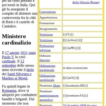
per un certo periodo e
della Vittoria (Roma)
poi tornò in Italia. Qui
gli fu assegnato il
Conversione
compito di dirimere una
Appartenenza
controversia fra la città
di Rieti e il castello di
Formazione
Cantalice.
Insegnamento
Vestizione
{{{V}}}
Ministero
Vestizione
[[{{{aVest}}}]]
cardinalizio
Professione
[[{{{aPR}}}]]
religiosa
Il
17 agosto
1611
papa
Ordinato
Paolo V
lo creò
diacono
cardinale
. Il
12
settembre
dello stesso
Ordinazione
in data sconosciuta
anno ricevette il
titolo
presbiterale
dei
Santi Silvestro e
Ordinazione
[[{{{aO}}}]]
Martino ai Monti
.
presbiterale
Nominato
Abate
{{{nominatoAB}}}
Fu quindi legato in
Romagna
, dove si
Nominato
adoperò per combattere
amministratore
{{{nominatoAA}}}
banditi e briganti. Dal
apostolico
momento che non
Nominato
10 dicembre
1608
da
papa