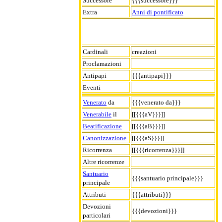
Successore
{{{successore}}}
Extra
Anni di pontificato
Cardinali
creazioni
Proclamazioni
Antipapi
{{{antipapi}}}
Eventi
Venerato
da
{{{venerato da}}}
Venerabile
il
[[{{{aV}}}]]
Beatificazione
[[{{{aB}}}]]
Canonizzazione
[[{{{aS}}}]]
Ricorrenza
[[{{{ricorrenza}}}]]
Altre ricorrenze
Santuario
{{{santuario principale}}}
principale
Attributi
{{{attributi}}}
Devozioni
{{{devozioni}}}
particolari