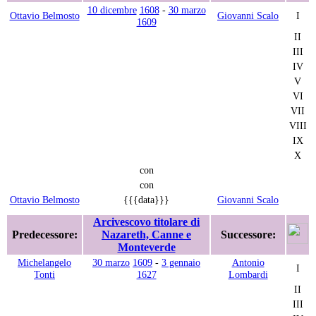
10 dicembre
1608
-
30 marzo
Ottavio Belmosto
Giovanni Scalo
I
1609
II
III
IV
V
VI
VII
VIII
IX
X
con
con
Ottavio Belmosto
{{{data}}}
Giovanni Scalo
Arcivescovo titolare di
Predecessore:
Nazareth, Canne e
Successore:
Monteverde
Michelangelo
30 marzo
1609
-
3 gennaio
Antonio
I
Tonti
1627
Lombardi
II
III