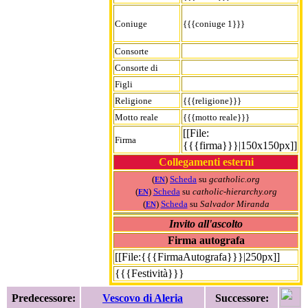
Coniuge
{{{coniuge 1}}}
Consorte
Consorte di
Figli
Religione
{{{religione}}}
Motto reale
{{{motto reale}}}
[[File:
Firma
{{{firma}}}|150x150px]]
Collegamenti esterni
(
)
Scheda
su
gcatholic.org
EN
(
)
Scheda
su
catholic-hierarchy.org
EN
(
)
Scheda
su
Salvador Miranda
EN
Invito all'ascolto
Firma autografa
[[File:{{{FirmaAutografa}}}|250px]]
{{{Festività}}}
Predecessore:
Vescovo di Aleria
Successore: