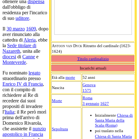
ottenere una
dispensa
dall'obbligo di
residenza per l'incarico
di suo
uditore
.
Il
30 marzo
1609
, dopo
aver rinunciato alla
cattedra di
Aleria
, ebbe
la
Sede titolare di
Antoon van Dyck
Ritratto del cardinale (1623-
Nazareth
, unita alle
1624)
diocesi
di
Canne
e
Titolo cardinalizio
Monteverde
.
Incarichi attuali
Fu nominato
legato
Età alla
morte
52 anni
straordinario presso
Enrico IV di Francia
,
Genova
Nascita
con il compito di
1575
richiedere al Re di
Roma
recedere dai suoi
Morte
3 gennaio
1627
propositi di invadere
l'
Italia
; il Re però morì
Inizialmente
Chiesa di
prima dell'arrivo di
Santa Maria della
Domenico Rivarola,
Scala (Roma)
che assistette il
nunzio
Sepoltura
poi traslato nella
apostolico in Francia
Chiesa di Santa Maria