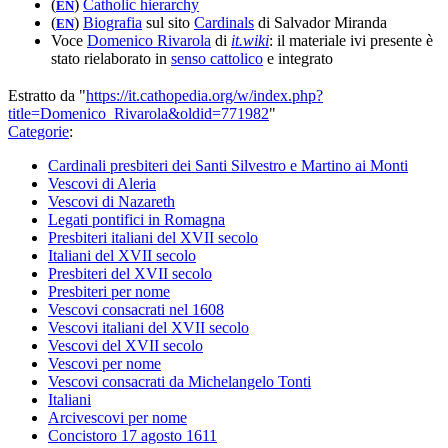
(
)
Catholic hierarchy
EN
(
)
Biografia
sul sito
Cardinals
di Salvador Miranda
EN
Voce
Domenico Rivarola
di
it.wiki
: il materiale ivi presente è
stato rielaborato in
senso cattolico
e integrato
Estratto da "
https://it.cathopedia.org/w/index.php?
title=Domenico_Rivarola&oldid=771982
"
Categorie
:
Cardinali presbiteri dei Santi Silvestro e Martino ai Monti
Vescovi di Aleria
Vescovi di Nazareth
Legati pontifici in Romagna
Presbiteri italiani del XVII secolo
Italiani del XVII secolo
Presbiteri del XVII secolo
Presbiteri per nome
Vescovi consacrati nel 1608
Vescovi italiani del XVII secolo
Vescovi del XVII secolo
Vescovi per nome
Vescovi consacrati da Michelangelo Tonti
Italiani
Arcivescovi per nome
Concistoro 17 agosto 1611