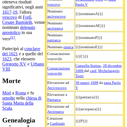
otteneva risultati
vescovo
Paolo V
significativi, negli anni
Nominato
1617
-
19
, l'allora
{{{nominatoA}}}
arcivescovo
vescovo
di
Forlì
,
Cesare Bartolelli
, venne
Nominato
{{{nominatoAE}}}
nominato
delegato
arcieparca
apostolico
in sua
Nominato
[
1
]
{{{nominatoP}}}
vece
.
patriarca
Nominato
eparca
{{{nominatoE}}}
Partecipò al
conclave
del 1621
e a quello del
Consacrazione
{{{C}}}
1623
, che elessero
vescovile
Gregorio XV
e
Urbano
,
Cappella Sistina
28 dicembre
Consacrazione
VIII
.
1608
dal
card.
Michelangelo
vescovile
Tonti
Morte
Elevazione ad
30 marzo
1609
da
papa Paolo
Arcivescovo
V
Morì
a
Roma
e fu
Elevazione a
{{{patriarca}}}
sepolto
nella
chiesa di
Patriarca
Santa Maria della
Elevazione ad
Scala
.
{{{arcieparca}}}
Arcieparca
Creazione
Genealogia
{{{P}}}
a
Cardinale