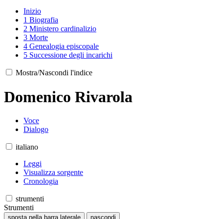
Inizio
1
Biografia
2
Ministero cardinalizio
3
Morte
4
Genealogia episcopale
5
Successione degli incarichi
Mostra/Nascondi l'indice
Domenico Rivarola
Voce
Dialogo
italiano
Leggi
Visualizza sorgente
Cronologia
strumenti
Strumenti
sposta nella barra laterale
nascondi