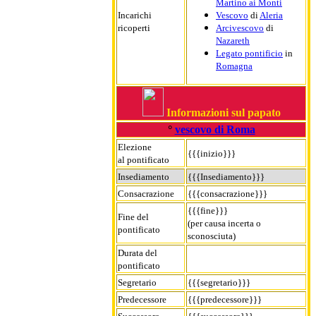
Martino ai Monti
Incarichi
Vescovo
di
Aleria
ricoperti
Arcivescovo
di
Nazareth
Legato pontificio
in
Romagna
Informazioni sul papato
°
vescovo di Roma
Elezione
{{{inizio}}}
al pontificato
Insediamento
{{{Insediamento}}}
Consacrazione
{{{consacrazione}}}
{{{fine}}}
Fine del
(per causa incerta o
pontificato
sconosciuta)
Durata del
pontificato
Segretario
{{{segretario}}}
Predecessore
{{{predecessore}}}