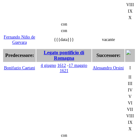
VIII
IX
X
con
con
Fernando Niño de
{{{data}}}
vacante
Guevara
Legato pontificio di
Predecessore:
Successore:
Romagna
4 giugno
1612
-
17 maggio
Bonifazio Caetani
Alessandro Orsini
I
1621
II
III
IV
V
VI
VII
VIII
IX
X
con