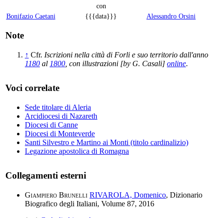
con
Bonifazio Caetani
{{{data}}}
Alessandro Orsini
Note
↑
Cfr.
Iscrizioni nella città di Forli e suo territorio dall'anno
1180
al
1800
, con illustrazioni [by G. Casali]
online
.
Voci correlate
Sede titolare di Aleria
Arcidiocesi di Nazareth
Diocesi di Canne
Diocesi di Monteverde
Santi Silvestro e Martino ai Monti (titolo cardinalizio)
Legazione apostolica di Romagna
Collegamenti esterni
Giampiero Brunelli
RIVAROLA, Domenico
, Dizionario
Biografico degli Italiani, Volume 87, 2016