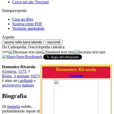
Cerca sul sito Treccani
Stampa/esporta
Crea un libro
Scarica come PDF
Versione stampabile
Aspetto
sposta nella barra laterale
nascondi
Da Cathopedia, l'enciclopedia cattolica.
100%
Domenico Rivarola
Domenico Rivarola
(
Genova
,
1575
; †
Cardinale
Roma
,
3 gennaio
1627
)
è stato un
cardinale
e
arcivescovo
italiano
.
Biografia
Di
famiglia
nobile,
probabilmente nipote di