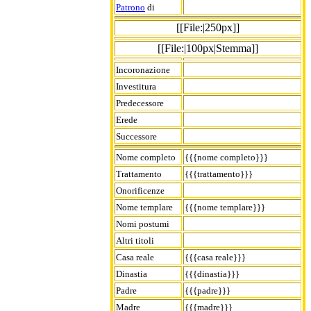
Patrono
di
[[File:|250px]]
[[File:|100px|Stemma]]
Incoronazione
Investitura
Predecessore
Erede
Successore
Nome completo
{{{nome completo}}}
Trattamento
{{{trattamento}}}
Onorificenze
Nome templare
{{{nome templare}}}
Nomi postumi
Altri titoli
Casa reale
{{{casa reale}}}
Dinastia
{{{dinastia}}}
Padre
{{{padre}}}
Madre
{{{madre}}}