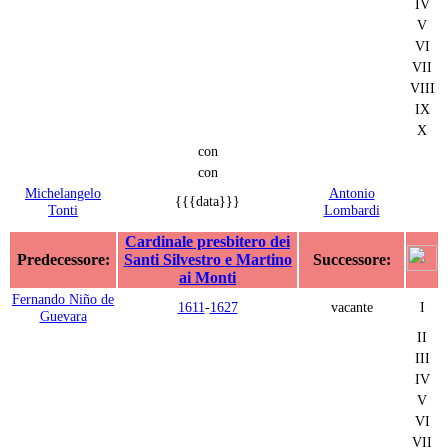
IV
V
VI
VII
VIII
IX
X
con
con
Michelangelo
Antonio
{{{data}}}
Tonti
Lombardi
Cardinale presbitero dei
Predecessore:
Santi Silvestro e Martino
Successore:
ai Monti
Fernando Niño de
1611
-
1627
vacante
I
Guevara
II
III
IV
V
VI
VII