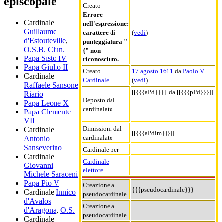
episcopale
Creato
Errore
Cardinale
nell'espressione:
Guillaume
carattere di
(
vedi
)
d'Estouteville
,
punteggiatura "
O.S.B. Clun.
{" non
Papa Sisto IV
riconosciuto.
Papa Giulio II
Creato
17 agosto
1611
da
Paolo V
Cardinale
Cardinale
(
vedi
)
Raffaele Sansone
[[{{{aPd}}}]] da [[{{{pPd}}}]]
Riario
Deposto dal
Papa Leone X
cardinalato
Papa Clemente
VII
Dimissioni dal
Cardinale
[[{{{aPdim}}}]]
cardinalato
Antonio
Sanseverino
Cardinale per
Cardinale
Cardinale
Giovanni
elettore
Michele Saraceni
Papa Pio V
Creazione a
{{{pseudocardinale}}}
Cardinale
Innico
pseudocardinale
d'Avalos
Creazione a
d'Aragona
,
O.S.
pseudocardinale
Cardinale