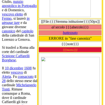
Giulio,
nunzio
apostolico in Portogallo
e di Domenico,
vescovo eletto
di
Fermo
, si laureò
in
[[File:{{{Stemma istituzione}}}|50px]]
utroque iure
e da
giovane divenne
al secolo
{{{alsecolo}}}
canonico
del
capitolo
battezzato
della cattedrale di San
ERRORE in "fase canonizz"
Lorenzo a Genova.
{{{note}}}
Si trasferì a Roma alla
{{{motto}}}
corte del cardinale
Scipione Caffarelli
Borghese
.
Il
10 dicembre
1608
fu
eletto
vescovo
di
Aleria
. Fu
consacrato
il
28
dello stesso mese dal
cardinale
Michelangelo
Tonti
. Rimase
comunque a Roma,
dove il cardinale
Caffarelli gli fece