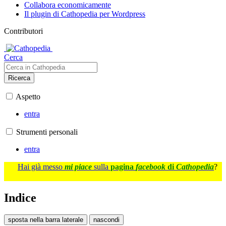
Collabora economicamente
Il plugin di Cathopedia per Wordpress
Contributori
Cerca
Ricerca
Aspetto
entra
Strumenti personali
entra
Hai già messo
mi piace
sulla
pagina
facebook
di
Cathopedia
?
Indice
sposta nella barra laterale
nascondi