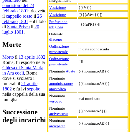
presbitero
nel
Insegnamento
concistoro del 23
Vestizione
{{{V}}}
febbraio 1801
; ricevette
Vestizione
[[{{{aVest}}}]]
il
cappello rosso
il
26
febbraio
1801
e il titolo
Professione
[[{{{aPR}}}]]
di
Santa Prisca
il
20
religiosa
luglio
1801
.
Ordinato
diacono
Morte
Ordinazione
in data sconosciuta
presbiterale
Morto
il
13 aprile
1802
,
Ordinazione
[[]]
Roma, fu esposto nella
presbiterale
Chiesa di Santa Maria
Nominato
Abate
{{{nominatoAB}}}
in Ara coeli
, Roma,
dove si svolsero i
Nominato
funerali il
21 aprile
amministratore
{{{nominatoAA}}}
1802
e fu ivi
sepolto
apostolico
nella cappella della sua
Nominato
mai nominato
famiglia.
vescovo
Nominato
Successione
{{{nominatoA}}}
arcivescovo
degli incarichi
Nominato
{{{nominatoAE}}}
arcieparca