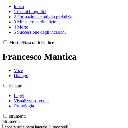
Inizio
1
Cenni biografici
2
Formazione e attività prelatizia
3
Ministero cardinalizio
4
Morte
5
Successione degli incarichi
Mostra/Nascondi l'indice
Francesco Mantica
Voce
Dialogo
italiano
Leggi
Visualizza sorgente
Cronologia
strumenti
Strumenti
sposta nella barra laterale
nascondi