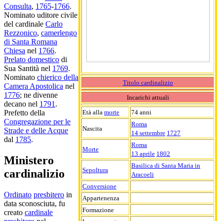
Consulta
,
1765
-
1766
.
Nominato uditore civile
del cardinale
Carlo
Rezzonico
,
camerlengo
di Santa Romana
Chiesa
nel
1766
.
Prelato domestico
di
Sua Santità nel
1769
.
Nominato
chierico della
Titolo cardinalizio
Camera Apostolica
nel
1776
; ne divenne
Incarichi attuali
decano nel
1791
.
Età alla
morte
74 anni
Prefetto della
Congregazione per le
Roma
Nascita
Strade e delle Acque
14 settembre
1727
dal
1785
.
Roma
Morte
13 aprile
1802
Ministero
Basilica di Santa Maria in
Sepoltura
cardinalizio
Aracoeli
Conversione
Ordinato
presbitero
in
Appartenenza
data sconosciuta, fu
Formazione
creato
cardinale