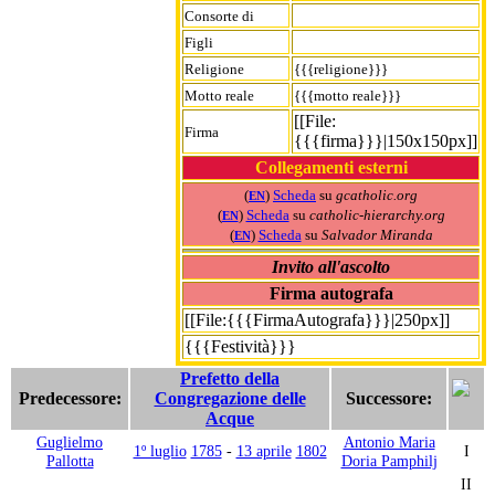
Consorte di
Figli
Religione
{{{religione}}}
Motto reale
{{{motto reale}}}
[[File:
Firma
{{{firma}}}|150x150px]]
Collegamenti esterni
(
)
Scheda
su
gcatholic.org
EN
(
)
Scheda
su
catholic-hierarchy.org
EN
(
)
Scheda
su
Salvador Miranda
EN
Invito all'ascolto
Firma autografa
[[File:{{{FirmaAutografa}}}|250px]]
{{{Festività}}}
Prefetto della
Predecessore:
Congregazione delle
Successore:
Acque
Guglielmo
Antonio Maria
1º luglio
1785
-
13 aprile
1802
I
Pallotta
Doria Pamphilj
II