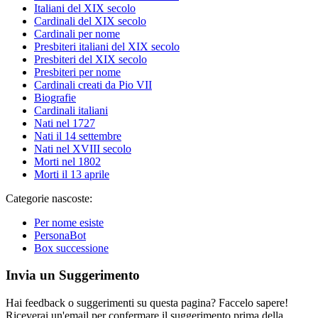
Italiani del XIX secolo
Cardinali del XIX secolo
Cardinali per nome
Presbiteri italiani del XIX secolo
Presbiteri del XIX secolo
Presbiteri per nome
Cardinali creati da Pio VII
Biografie
Cardinali italiani
Nati nel 1727
Nati il 14 settembre
Nati nel XVIII secolo
Morti nel 1802
Morti il 13 aprile
Categorie nascoste:
Per nome esiste
PersonaBot
Box successione
Invia un Suggerimento
Hai feedback o suggerimenti su questa pagina? Faccelo sapere!
Riceverai un'email per confermare il suggerimento prima della