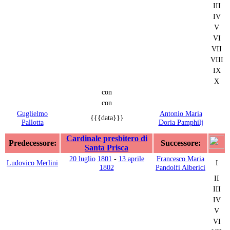
III
IV
V
VI
VII
VIII
IX
X
con
con
Guglielmo
Antonio Maria
{{{data}}}
Pallotta
Doria Pamphilj
Cardinale presbitero di
Predecessore:
Successore:
Santa Prisca
20 luglio
1801
-
13 aprile
Francesco Maria
Ludovico Merlini
I
1802
Pandolfi Alberici
II
III
IV
V
VI