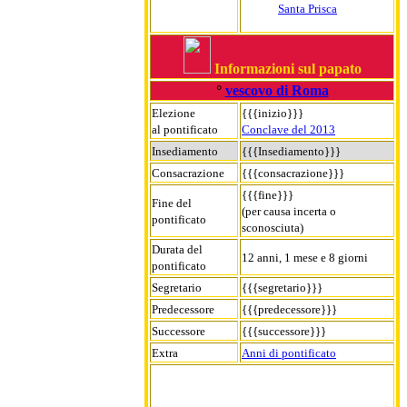
Santa Prisca
Informazioni sul papato
°
vescovo di Roma
Elezione
{{{inizio}}}
al pontificato
Conclave del 2013
Insediamento
{{{Insediamento}}}
Consacrazione
{{{consacrazione}}}
{{{fine}}}
Fine del
(per causa incerta o
pontificato
sconosciuta)
Durata del
12 anni, 1 mese e 8 giorni
pontificato
Segretario
{{{segretario}}}
Predecessore
{{{predecessore}}}
Successore
{{{successore}}}
Extra
Anni di pontificato