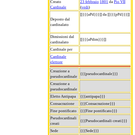
Creato
23 febbraio
1801
da
Pio VII
Cardinale
(
vedi
)
[[{{{aPd}}}]] da [[{{{pPd}}}]]
Deposto dal
cardinalato
Dimissioni dal
[[{{{aPdim}}}]]
cardinalato
Cardinale per
Cardinale
elettore
Creazione a
{{{pseudocardinale}}}
pseudocardinale
Creazione a
pseudocardinale
Eletto Antipapa
{{{antipapa}}}
Consacrazione
{{{Consacrazione}}}
Fine pontificato
{{{Fine pontificato}}}
Pseudocardinali
{{{Pseudocardinali creati}}}
creati
Sede
{{{Sede}}}