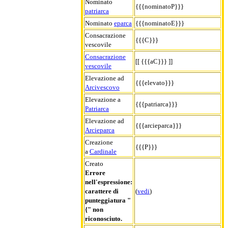
Nominato
{{{nominatoP}}}
patriarca
Nominato
eparca
{{{nominatoE}}}
Consacrazione
{{{C}}}
vescovile
Consacrazione
[[ {{{aC}}} ]]
vescovile
Elevazione ad
{{{elevato}}}
Arcivescovo
Elevazione a
{{{patriarca}}}
Patriarca
Elevazione ad
{{{arcieparca}}}
Arcieparca
Creazione
{{{P}}}
a
Cardinale
Creato
Errore
nell'espressione:
carattere di
(
vedi
)
punteggiatura "
{" non
riconosciuto.