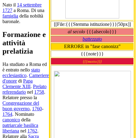
Nato il
14 settembre
1727
a Roma. Di una
famiglia
della nobiltà
baronale.
[[File:{{{Stemma istituzione}}}|50px]]
al secolo
{{{alsecolo}}}
Formazione e
battezzato
attività
ERRORE in "fase canonizz"
prelatizia
{{{note}}}
{{{motto}}}
Ha studiato a Roma ed
è entrato nello
stato
ecclesiastico
.
Cameriere
d'onore
di
Papa
Clemente XIII
.
Prelato
referendario
nel
1758
.
Relatore presso la
Congregazione del
buon governo
,
1760
-
1764
. Nominato
canonico
della
patriarcale basilica
liberiana
nel
1762
.
Relatore alla
Sacra