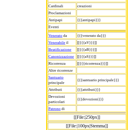
Cardinali
creazioni
Proclamazioni
Antipapi
{{{antipapi}}}
Eventi
Venerato
da
{{{venerato da}}}
Venerabile
il
[[{{{aV}}}]]
Beatificazione
[[{{{aB}}}]]
Canonizzazione
[[{{{aS}}}]]
Ricorrenza
[[{{{ricorrenza}}}]]
Altre ricorrenze
Santuario
{{{santuario principale}}}
principale
Attributi
{{{attributi}}}
Devozioni
{{{devozioni}}}
particolari
Patrono
di
[[File:|250px]]
[[File:|100px|Stemma]]