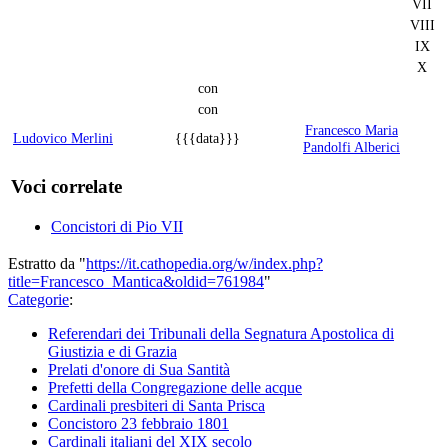
VII
VIII
IX
X
con
con
Francesco Maria
Ludovico Merlini
{{{data}}}
Pandolfi Alberici
Voci correlate
Concistori di Pio VII
Estratto da "
https://it.cathopedia.org/w/index.php?
title=Francesco_Mantica&oldid=761984
"
Categorie
:
Referendari dei Tribunali della Segnatura Apostolica di
Giustizia e di Grazia
Prelati d'onore di Sua Santità
Prefetti della Congregazione delle acque
Cardinali presbiteri di Santa Prisca
Concistoro 23 febbraio 1801
Cardinali italiani del XIX secolo