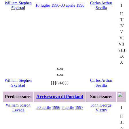
William Stephen
Carlos Arthur
10 luglio
1990
-
30 aprile
1996
I
Skylstad
Sevilla
II
III
IV
V
VI
VII
VIII
IX
X
con
con
William Stephen
Carlos Arthur
{{{data}}}
Skylstad
Sevilla
Predecessore:
Arcivescovo di Portland
Successore:
William Joseph
John George
30 aprile
1996
-
8 aprile
1997
I
Levada
Vlazny
II
III
IV