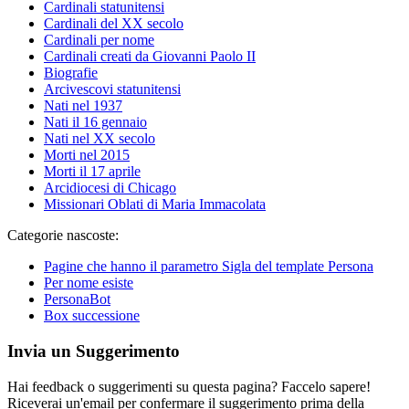
Cardinali statunitensi
Cardinali del XX secolo
Cardinali per nome
Cardinali creati da Giovanni Paolo II
Biografie
Arcivescovi statunitensi
Nati nel 1937
Nati il 16 gennaio
Nati nel XX secolo
Morti nel 2015
Morti il 17 aprile
Arcidiocesi di Chicago
Missionari Oblati di Maria Immacolata
Categorie nascoste:
Pagine che hanno il parametro Sigla del template Persona
Per nome esiste
PersonaBot
Box successione
Invia un Suggerimento
Hai feedback o suggerimenti su questa pagina? Faccelo sapere!
Riceverai un'email per confermare il suggerimento prima della