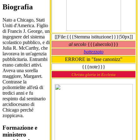
Biografia
Nato a Chicago, Stati
Uniti d'America. Figlio
di Francis J. George, un
[[File:{{{Stemma istituzione}}}|50px]]
ingegnere del sistema
scolastico pubblico, e di
al secolo
{{{alsecolo}}}
Julia R. McCarthy, che
battezzato
lavorava in un'agenzia
ERRORE in "fase canonizz"
pubblicitaria. Entrambi
erano cattolici attivi.
{{{note}}}
Aveva una sorella
Christo gloria in Ecclesia
maggiore, Margaret.
Contrasse la
poliomielite all'età di
tredici anni e fu
respinto dal seminario
arcidiocesano di
Chicago perché
zoppicava.
Formazione e
ministero