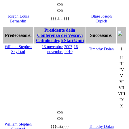
con
con
Joseph Louis
Blase Joseph
{{{data}}}
Bernardin
Cupich
Presidente della
Predecessore:
Conferenza dei Vescovi
Successore:
Cattolici degli Stati Uniti
William Stephen
13 novembre
2007
-
16
Timothy Dolan
I
Skylstad
novembre
2010
II
III
IV
V
VI
VII
VIII
IX
X
con
con
William Stephen
{{{data}}}
Timothy Dolan