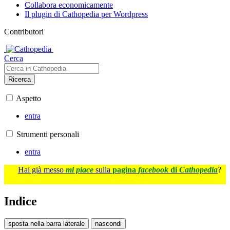
Collabora economicamente
Il plugin di Cathopedia per Wordpress
Contributori
Cerca
Ricerca
Aspetto
entra
Strumenti personali
entra
Hai già messo
mi piace
sulla
pagina
facebook
di
Cathopedia
?
Indice
sposta nella barra laterale
nascondi