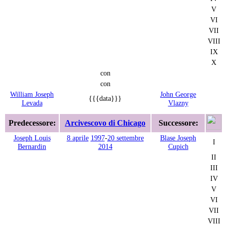
V
VI
VII
VIII
IX
X
con
con
William Joseph
John George
{{{data}}}
Levada
Vlazny
Predecessore:
Arcivescovo di Chicago
Successore:
Joseph Louis
8 aprile
1997
-
20 settembre
Blase Joseph
I
Bernardin
2014
Cupich
II
III
IV
V
VI
VII
VIII