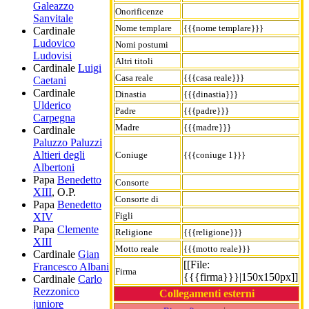
Galeazzo
Onorificenze
Sanvitale
Nome templare
{{{nome templare}}}
Cardinale
Ludovico
Nomi postumi
Ludovisi
Altri titoli
Cardinale
Luigi
Casa reale
{{{casa reale}}}
Caetani
Cardinale
Dinastia
{{{dinastia}}}
Ulderico
Padre
{{{padre}}}
Carpegna
Madre
{{{madre}}}
Cardinale
Paluzzo Paluzzi
Altieri degli
Coniuge
{{{coniuge 1}}}
Albertoni
Papa
Benedetto
Consorte
XIII
, O.P.
Consorte di
Papa
Benedetto
Figli
XIV
Papa
Clemente
Religione
{{{religione}}}
XIII
Motto reale
{{{motto reale}}}
Cardinale
Gian
[[File:
Francesco Albani
Firma
{{{firma}}}|150x150px]]
Cardinale
Carlo
Rezzonico
Collegamenti esterni
juniore