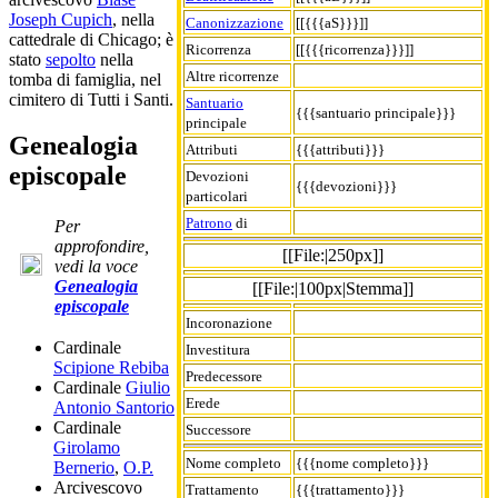
Joseph Cupich
, nella
Canonizzazione
[[{{{aS}}}]]
cattedrale di Chicago; è
Ricorrenza
[[{{{ricorrenza}}}]]
stato
sepolto
nella
Altre ricorrenze
tomba di famiglia, nel
cimitero di Tutti i Santi.
Santuario
{{{santuario principale}}}
principale
Genealogia
Attributi
{{{attributi}}}
episcopale
Devozioni
{{{devozioni}}}
particolari
Patrono
di
Per
approfondire,
[[File:|250px]]
vedi la voce
Genealogia
[[File:|100px|Stemma]]
episcopale
Incoronazione
Cardinale
Investitura
Scipione Rebiba
Predecessore
Cardinale
Giulio
Erede
Antonio Santorio
Cardinale
Successore
Girolamo
Nome completo
{{{nome completo}}}
Bernerio
,
O.P.
Arcivescovo
Trattamento
{{{trattamento}}}