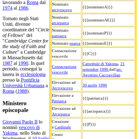
lavorando a
Roma
dal
Nominato
{{{nominatoA}}}
1974
al
1986
.
arcivescovo
Nominato
Tornato negli Stati
{{{nominatoAE}}}
arcieparca
Uniti, divenne
coordinatore del "
Circle
Nominato
{{{nominatoP}}}
of Fellows
" del
patriarca
"
Cambridge Center for
Nominato
eparca
{{{nominatoE}}}
the study of Faith and
Consacrazione
Culture
" a Cambridge
{{{C}}}
vescovile
in Massachusetts dal
1987
al
1990
. In quel
,
Cattedrale di Yakima
21
Consacrazione
periodo, conseguì la
settembre
1990
dall'
arc.
vescovile
laurea in
ecclesiologia
Agostino Cacciavillan
presso la
Pontificia
Elevazione ad
30 aprile
1996
Università Urbaniana
a
Arcivescovo
Roma
(
1988
).
Elevazione a
{{{patriarca}}}
Patriarca
Ministero
Elevazione ad
episcopale
{{{arcieparca}}}
Arcieparca
Creazione
Giovanni Paolo II
lo
{{{P}}}
a
Cardinale
nominò
vescovo di
Yakima
, nello Stato di
Creato
Washington, il
10 luglio