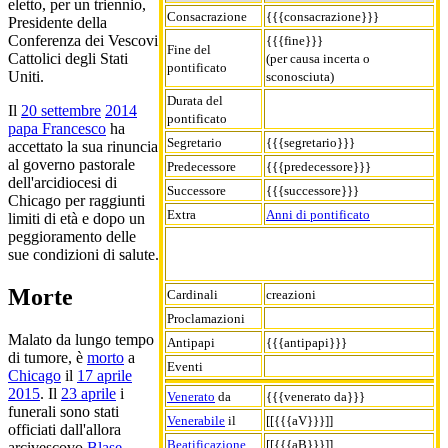
eletto, per un triennio,
Consacrazione
{{{consacrazione}}}
Presidente della
Conferenza dei Vescovi
{{{fine}}}
Fine del
Cattolici degli Stati
(per causa incerta o
pontificato
Uniti.
sconosciuta)
Durata del
Il
20 settembre
2014
pontificato
papa Francesco
ha
Segretario
{{{segretario}}}
accettato la sua rinuncia
al governo pastorale
Predecessore
{{{predecessore}}}
dell'arcidiocesi di
Successore
{{{successore}}}
Chicago per raggiunti
Extra
Anni di pontificato
limiti di età e dopo un
peggioramento delle
sue condizioni di salute.
Morte
Cardinali
creazioni
Proclamazioni
Malato da lungo tempo
Antipapi
{{{antipapi}}}
di tumore, è
morto
a
Eventi
Chicago
il
17 aprile
2015
. Il
23 aprile
i
Venerato
da
{{{venerato da}}}
funerali sono stati
Venerabile
il
[[{{{aV}}}]]
officiati dall'allora
Beatificazione
[[{{{aB}}}]]
arcivescovo
Blase