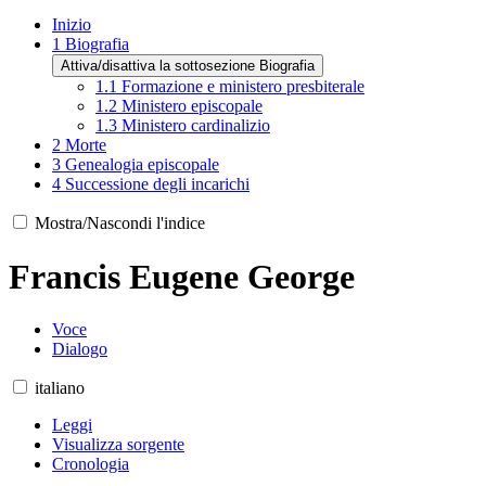
Inizio
1
Biografia
Attiva/disattiva la sottosezione Biografia
1.1
Formazione e ministero presbiterale
1.2
Ministero episcopale
1.3
Ministero cardinalizio
2
Morte
3
Genealogia episcopale
4
Successione degli incarichi
Mostra/Nascondi l'indice
Francis Eugene George
Voce
Dialogo
italiano
Leggi
Visualizza sorgente
Cronologia