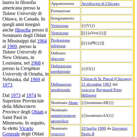
laurea in filosofia
Appartenenza
Arcidiocesi di Chicago
americana presso la
Formazione
Tulane University
di
Insegnamento
Ottawa, in Canada. In
quegli anni insegnò
Vestizione
{{{V}}}
anche
filosofia
presso il
Vestizione
[[{{{aVest}}}]]
Seminario degli Oblati
Professione
in Mississippi dal
1964
[[{{{aPR}}}]]
religiosa
al
1969
, presso la
Tulane University
di
Ordinato
New Orleans, in
diacono
Louisiana, nel
1968
e
Ordinazione
presso la
Creighton
{{{O}}}
presbiterale
University
di Omaha, in
,
Chiesa di St. Pascal (Chicago)
Nebraska, dal
1969
al
Ordinazione
21 dicembre
1963
dal
1973
.
presbiterale
vescovo
Raymond Peter
Dal
1973
al
1974
fu
Hillinger
Superiore Provinciale
Nominato
Abate
{{{nominatoAB}}}
della
Midwestern
Nominato
Province
degli
Oblati
a
amministratore
{{{nominatoAA}}}
Saint Paul in
apostolico
Minnesota. In seguito,
fu eletto
Vicario
Nominato
10 luglio
1990
da
Giovanni
Generale
degli Oblati
vescovo
Paolo II