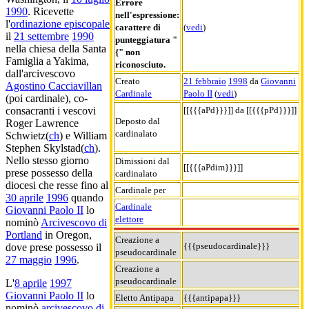
Errore
1990
. Ricevette
nell'espressione:
l'
ordinazione episcopale
carattere di
(
vedi
)
il
21 settembre
1990
punteggiatura "
nella chiesa della Santa
{" non
Famiglia a Yakima,
riconosciuto.
dall'arcivescovo
Creato
21 febbraio
1998
da
Giovanni
Agostino Cacciavillan
Cardinale
Paolo II
(
vedi
)
(poi cardinale), co-
[[{{{aPd}}}]] da [[{{{pPd}}}]]
consacranti i vescovi
Deposto dal
Roger Lawrence
cardinalato
Schwietz(
ch
) e William
Stephen Skylstad(
ch
).
Nello stesso giorno
Dimissioni dal
[[{{{aPdim}}}]]
prese possesso della
cardinalato
diocesi che resse fino al
Cardinale per
30 aprile
1996
quando
Cardinale
Giovanni Paolo II
lo
elettore
nominò
Arcivescovo di
Portland
in Oregon,
Creazione a
{{{pseudocardinale}}}
dove prese possesso il
pseudocardinale
27 maggio
1996
.
Creazione a
pseudocardinale
L'
8 aprile
1997
Giovanni Paolo II
lo
Eletto Antipapa
{{{antipapa}}}
nominò
arcivescovo di