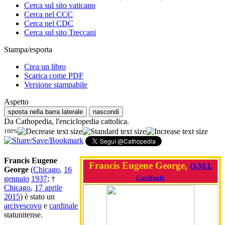
Cerca sul sito vaticano
Cerca nel CCC
Cerca nel CDC
Cerca sul sito Treccani
Stampa/esporta
Crea un libro
Scarica come PDF
Versione stampabile
Aspetto
sposta nella barra laterale
nascondi
Da Cathopedia, l'enciclopedia cattolica.
100%
Francis Eugene
Francis Eugene George,
O.M.I.
George
(
Chicago
,
16
Cardinale
gennaio
1937
; †
Chicago
,
17 aprile
2015
) è stato un
arcivescovo
e
cardinale
statunitense.