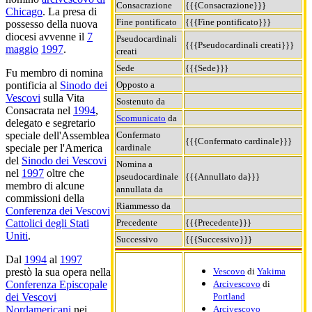
Consacrazione
{{{Consacrazione}}}
Chicago
. La presa di
Fine pontificato
{{{Fine pontificato}}}
possesso della nuova
diocesi avvenne il
7
Pseudocardinali
{{{Pseudocardinali creati}}}
maggio
1997
.
creati
Sede
{{{Sede}}}
Fu membro di nomina
Opposto a
pontificia al
Sinodo dei
Vescovi
sulla Vita
Sostenuto da
Consacrata nel
1994
,
Scomunicato
da
delegato e segretario
Confermato
speciale dell'Assemblea
{{{Confermato cardinale}}}
cardinale
speciale per l'America
del
Sinodo dei Vescovi
Nomina a
nel
1997
oltre che
pseudocardinale
{{{Annullato da}}}
membro di alcune
annullata da
commissioni della
Riammesso da
Conferenza dei Vescovi
Precedente
{{{Precedente}}}
Cattolici degli Stati
Uniti
.
Successivo
{{{Successivo}}}
Dal
1994
al
1997
Vescovo
di
Yakima
prestò la sua opera nella
Arcivescovo
di
Conferenza Episcopale
Portland
dei Vescovi
Arcivescovo
Nordamericani
nei