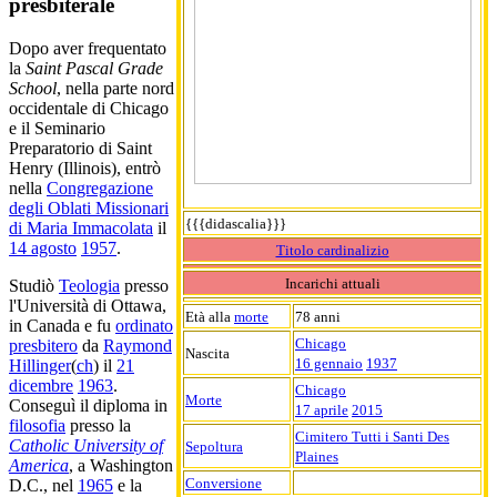
presbiterale
Dopo aver frequentato
la
Saint Pascal Grade
School
, nella parte nord
occidentale di Chicago
e il Seminario
Preparatorio di Saint
Henry (Illinois), entrò
nella
Congregazione
degli Oblati Missionari
{{{didascalia}}}
di Maria Immacolata
il
14 agosto
1957
.
Titolo cardinalizio
Incarichi attuali
Studiò
Teologia
presso
l'Università di Ottawa,
Età alla
morte
78 anni
in Canada e fu
ordinato
Chicago
presbitero
da
Raymond
Nascita
16 gennaio
1937
Hillinger
(
ch
) il
21
dicembre
1963
.
Chicago
Morte
Conseguì il diploma in
17 aprile
2015
filosofia
presso la
Cimitero Tutti i Santi Des
Catholic University of
Sepoltura
Plaines
America
, a Washington
Conversione
D.C., nel
1965
e la