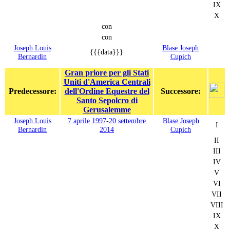
IX
X
con
con
Joseph Louis
Blase Joseph
{{{data}}}
Bernardin
Cupich
Gran priore per gli Stati
Uniti d'America Centrali
Predecessore:
dell'Ordine Equestre del
Successore:
Santo Sepolcro di
Gerusalemme
Joseph Louis
7 aprile
1997
-
20 settembre
Blase Joseph
I
Bernardin
2014
Cupich
II
III
IV
V
VI
VII
VIII
IX
X