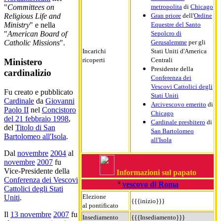
metropolita
di
Chicago
"
Committees on
Gran priore
dell'
Ordine
Religious Life and
Equestre del Santo
Ministry
" e nella
Sepolcro di
"
American Board of
Gerusalemme
per gli
Catholic Missions
".
Incarichi
Stati Uniti d'America
ricoperti
Centrali
Ministero
Presidente della
cardinalizio
Conferenza dei
Vescovi Cattolici degli
Fu creato e pubblicato
Stati Uniti
Cardinale
da
Giovanni
Arcivescovo emerito
di
Paolo II
nel
Concistoro
Chicago
del 21 febbraio 1998
,
Cardinale presbitero
di
del
Titolo di San
San Bartolomeo
Bartolomeo all'Isola
.
all'Isola
Dal
novembre
2004
al
novembre
2007
fu
Vice-Presidente della
Informazioni sul papato
Conferenza dei Vescovi
°
vescovo di Roma
Cattolici degli Stati
Elezione
Uniti
.
{{{inizio}}}
al pontificato
Il
13 novembre
2007
fu
Insediamento
{{{Insediamento}}}