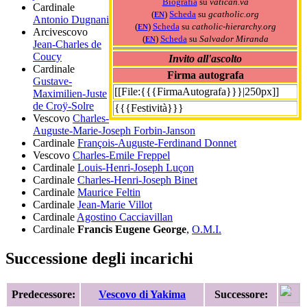
Biografia
su
vatican.va
Cardinale
(
)
Scheda
su
gcatholic.org
EN
Antonio Dugnani
(
)
Scheda
su
catholic-hierarchy.org
EN
Arcivescovo
(
)
Scheda
su
Salvador Miranda
EN
Jean-Charles de
Coucy
Invito all'ascolto
Cardinale
Firma autografa
Gustave-
[[File:{{{FirmaAutografa}}}|250px]]
Maximilien-Juste
de Croÿ-Solre
{{{Festività}}}
Vescovo
Charles-
Auguste-Marie-Joseph Forbin-Janson
Cardinale
François-Auguste-Ferdinand Donnet
Vescovo
Charles-Emile Freppel
Cardinale
Louis-Henri-Joseph Luçon
Cardinale
Charles-Henri-Joseph Binet
Cardinale
Maurice Feltin
Cardinale
Jean-Marie Villot
Cardinale
Agostino Cacciavillan
Cardinale
Francis Eugene George
,
O.M.I.
Successione degli incarichi
Predecessore:
Vescovo di Yakima
Successore: