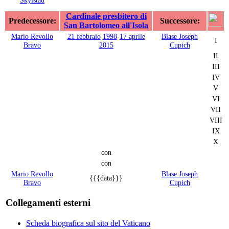
Skylstad
Cardinale presbitero di
Predecessore:
Successore:
San Bartolomeo all'Isola
Mario Revollo
21 febbraio
1998
-
17 aprile
Blase Joseph
I
Bravo
2015
Cupich
II
III
IV
V
VI
VII
VIII
IX
X
con
con
Mario Revollo
Blase Joseph
{{{data}}}
Bravo
Cupich
Collegamenti esterni
Scheda biografica sul sito del Vaticano