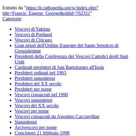
Estratto da "
https://it.cathopedia.org/w/index.php?
title=Francis_Eugene_George&oldid=762311
"
Categorie
:
Vescovi di Yakima
Vescovi di Portland
Vescovi di Chicago
Gran priori dell'Ordine Equestre del Santo Sepolcro di
Gerusalemme
Presidenti della Conferenza dei Vescovi Cattolici degli Stati
Uniti
Cardinali presbiteri di San Bartolomeo all'Isola
Presbiteri ordinati nel 1963
Presbiteri statunitensi
Presbiteri del XX secolo
Presbiteri per nome
Vescovi consacrati nel 1990
Vescovi statunitensi
Vescovi del XX secolo
Vescovi per nome
Vescovi consacrati da Agostino Cacciavillan
Statunitensi
Arcivescovi per nome
Concistoro 21 febbraio 1998