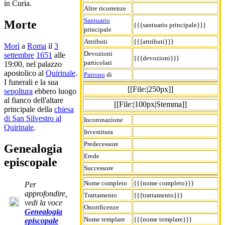
in Curia.
Altre ricorrenze
Santuario
Morte
{{{santuario principale}}}
principale
Attributi
{{{attributi}}}
Morì
a
Roma
il
3
Devozioni
settembre
1651
alle
{{{devozioni}}}
particolari
19:00, nel palazzo
apostolico al
Quirinale
.
Patrono
di
I funerali e la sua
[[File:|250px]]
sepoltura
ebbero luogo
al fianco dell'altare
[[File:|100px|Stemma]]
principale della
chiesa
di San Silvestro al
Incoronazione
Quirinale
.
Investitura
Predecessore
Genealogia
Erede
episcopale
Successore
Nome completo
{{{nome completo}}}
Per
approfondire,
Trattamento
{{{trattamento}}}
vedi la voce
Onorificenze
Genealogia
Nome templare
{{{nome templare}}}
episcopale