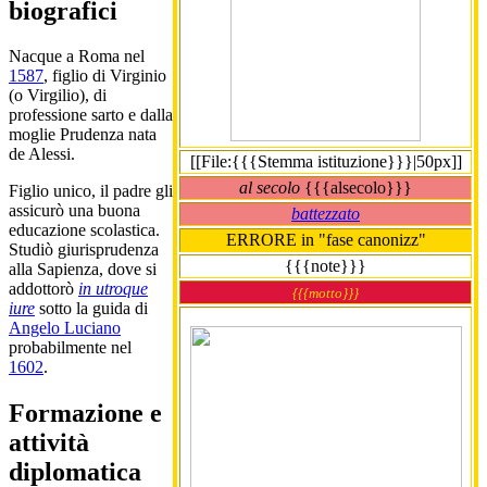
biografici
Nacque a Roma nel
1587
, figlio di Virginio
(o Virgilio), di
professione sarto e dalla
moglie Prudenza nata
de Alessi.
[[File:{{{Stemma istituzione}}}|50px]]
al secolo
{{{alsecolo}}}
Figlio unico, il padre gli
assicurò una buona
battezzato
educazione scolastica.
ERRORE in "fase canonizz"
Studiò giurisprudenza
{{{note}}}
alla Sapienza, dove si
addottorò
in utroque
{{{motto}}}
iure
sotto la guida di
Angelo Luciano
probabilmente nel
1602
.
Formazione e
attività
diplomatica