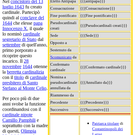
Eletto Antipapa
{{{antipapa}}}
Nel
concistoro del 13
luglio 1643
fu creato
Consacrazione
{{{Consacrazione}}}
cardinale. Partecipò
Fine pontificato
{{{Fine pontificato}}}
quindi al
conclave del
Pseudocardinali
1644
che elesse
papa
{{{Pseudocardinali creati}}}
creati
Innocenzo X
, il quale
lo nominò
cardinale
Sede
{{{Sede}}}
segretario di Stato
dal
Opposto a
settembre
di quell'anno,
Sostenuto da
primo porporato a
ricoprire questo
Scomunicato
da
incarico. Il
28
Confermato
novembre
1644
ottenne
{{{Confermato cardinale}}}
cardinale
la
berretta cardinalizia
Nomina a
con il
titolo
di
cardinale
pseudocardinale
{{{Annullato da}}}
presbitero di Santo
annullata da
Stefano al Monte Celio
.
Riammesso da
Per poco più di due
Precedente
{{{Precedente}}}
anni svolse la funzione
coordinandosi con il
Successivo
{{{Successivo}}}
cardinale nipote
Camillo Pamphili
e
Patriarca titolare
di
soprattutto con la madre
Costantinopoli dei
di questi,
Olimpia
Latini