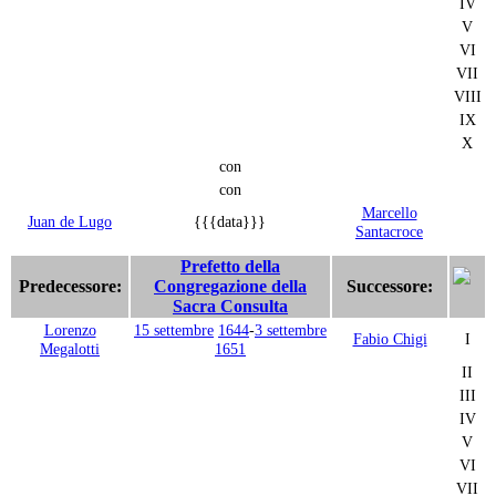
IV
V
VI
VII
VIII
IX
X
con
con
Marcello
Juan de Lugo
{{{data}}}
Santacroce
Prefetto della
Predecessore:
Congregazione della
Successore:
Sacra Consulta
Lorenzo
15 settembre
1644
-
3 settembre
Fabio Chigi
I
Megalotti
1651
II
III
IV
V
VI
VII