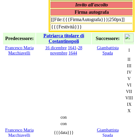
Invito all'ascolto
Firma autografa
[[File:{{{FirmaAutografa}}}|250px]]
{{{Festività}}}
Patriarca titolare di
Predecessore:
Successore:
Costantinopoli
Francesco Maria
16 dicembre
1641
-
28
Giambattista
I
Macchiavelli
novembre
1644
Spada
II
III
IV
V
VI
VII
VIII
IX
X
con
con
Francesco Maria
Giambattista
{{{data}}}
Macchiavelli
Spada