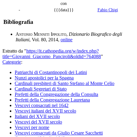
con
-
{{{data}}}
Fabio Chigi
Bibliografia
Antonio Menniti Ippolito
,
Dizionario Biografico degli
Italiani
, Vol. 80, 2014,
online
Estratto da "
https://it.cathopedia.org/w/index.php?
title=Giovanni_Giacomo_Panciroli&oldid=764088
"
Categorie
:
Patriarchi di Costantinopoli dei Latini
Nunzi apostolici per la Spagna
Cardinali presbiteri di Santo Stefano al Monte Celio
Cardinali Segretari di Stato
Prefetti della Congregazione della Consulta
Prefetti della Congregazione Lauretana
Vescovi consacrati nel 1642
Vescovi italiani del XVII secolo
Italiani del XVII secolo
Vescovi del XVII secolo
Vescovi per nome
Vescovi consacrati da Giulio Cesare Sacchetti