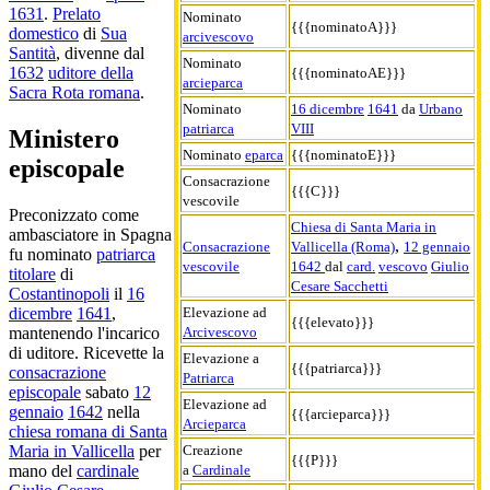
1631
.
Prelato
Nominato
{{{nominatoA}}}
domestico
di
Sua
arcivescovo
Santità
, divenne dal
Nominato
1632
uditore della
{{{nominatoAE}}}
arcieparca
Sacra Rota romana
.
Nominato
16 dicembre
1641
da
Urbano
patriarca
VIII
Ministero
Nominato
eparca
{{{nominatoE}}}
episcopale
Consacrazione
{{{C}}}
vescovile
Preconizzato come
Chiesa di Santa Maria in
ambasciatore in Spagna
,
Consacrazione
Vallicella (Roma)
12 gennaio
fu nominato
patriarca
vescovile
1642
dal
card.
vescovo
Giulio
titolare
di
Cesare Sacchetti
Costantinopoli
il
16
Elevazione ad
dicembre
1641
,
{{{elevato}}}
Arcivescovo
mantenendo l'incarico
di uditore. Ricevette la
Elevazione a
{{{patriarca}}}
consacrazione
Patriarca
episcopale
sabato
12
Elevazione ad
gennaio
1642
nella
{{{arcieparca}}}
Arcieparca
chiesa romana di Santa
Creazione
Maria in Vallicella
per
{{{P}}}
a
Cardinale
mano del
cardinale