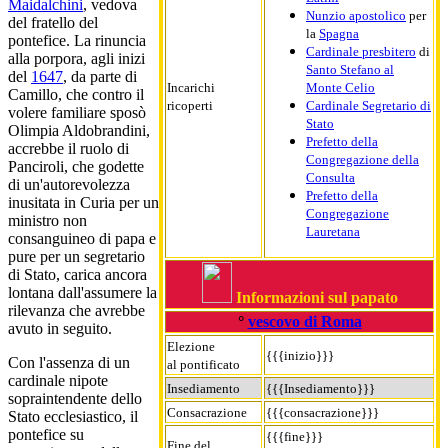
Maidalchini
, vedova
Nunzio apostolico
per
del fratello del
la
Spagna
pontefice. La rinuncia
Cardinale presbitero
di
alla porpora, agli inizi
Santo Stefano al
del
1647
, da parte di
Incarichi
Monte Celio
Camillo, che contro il
ricoperti
Cardinale Segretario di
volere familiare sposò
Stato
Olimpia Aldobrandini,
Prefetto della
accrebbe il ruolo di
Congregazione della
Panciroli, che godette
Consulta
di un'autorevolezza
Prefetto della
inusitata in Curia per un
Congregazione
ministro non
Lauretana
consanguineo di papa e
pure per un segretario
di Stato, carica ancora
lontana dall'assumere la
Informazioni sul papato
rilevanza che avrebbe
°
vescovo di Roma
avuto in seguito.
Elezione
{{{inizio}}}
Con l'assenza di un
al pontificato
cardinale nipote
Insediamento
{{{Insediamento}}}
sopraintendente dello
Consacrazione
{{{consacrazione}}}
Stato ecclesiastico, il
pontefice su
{{{fine}}}
Fine del