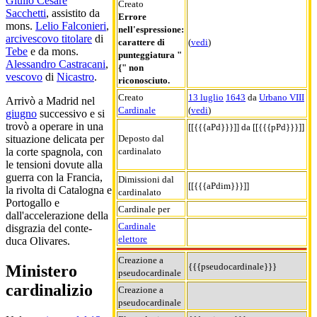
Giulio Cesare
Creato
Sacchetti
, assistito da
Errore
mons.
Lelio Falconieri
,
nell'espressione:
arcivescovo titolare
di
carattere di
(
vedi
)
Tebe
e da mons.
punteggiatura "
Alessandro Castracani
,
{" non
vescovo
di
Nicastro
.
riconosciuto.
Creato
13 luglio
1643
da
Urbano VIII
Arrivò a Madrid nel
Cardinale
(
vedi
)
giugno
successivo e si
trovò a operare in una
[[{{{aPd}}}]] da [[{{{pPd}}}]]
Deposto dal
situazione delicata per
cardinalato
la corte spagnola, con
le tensioni dovute alla
guerra con la Francia,
Dimissioni dal
[[{{{aPdim}}}]]
la rivolta di Catalogna e
cardinalato
Portogallo e
Cardinale per
dall'accelerazione della
Cardinale
disgrazia del conte-
elettore
duca Olivares.
Creazione a
{{{pseudocardinale}}}
Ministero
pseudocardinale
cardinalizio
Creazione a
pseudocardinale