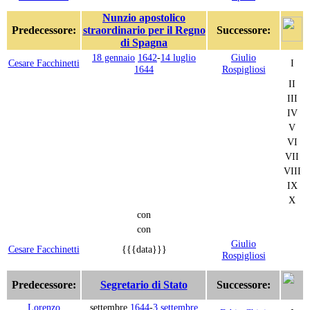
Nunzio apostolico
Predecessore:
straordinario per il Regno
Successore:
di Spagna
18 gennaio
1642
-
14 luglio
Giulio
Cesare Facchinetti
I
1644
Rospigliosi
II
III
IV
V
VI
VII
VIII
IX
X
con
con
Giulio
Cesare Facchinetti
{{{data}}}
Rospigliosi
Predecessore:
Segretario di Stato
Successore:
Lorenzo
settembre
1644
-
3 settembre