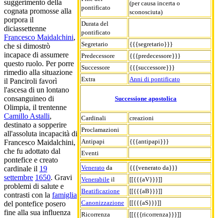
suggerimento della
(per causa incerta o
pontificato
cognata promosse alla
sconosciuta)
porpora il
Durata del
diciassettenne
pontificato
Francesco Maidalchini
,
Segretario
{{{segretario}}}
che si dimostrò
incapace di assumere
Predecessore
{{{predecessore}}}
questo ruolo. Per porre
Successore
{{{successore}}}
rimedio alla situazione
Extra
Anni di pontificato
il Panciroli favorì
l'ascesa di un lontano
consanguineo di
Successione apostolica
Olimpia, il trentenne
Camillo Astalli
,
Cardinali
creazioni
destinato a sopperire
Proclamazioni
all'assoluta incapacità di
Antipapi
{{{antipapi}}}
Francesco Maidalchini,
che fu adottato dal
Eventi
pontefice e creato
Venerato
da
{{{venerato da}}}
cardinale il
19
settembre
1650
. Gravi
Venerabile
il
[[{{{aV}}}]]
problemi di salute e
Beatificazione
[[{{{aB}}}]]
contrasti con la
famiglia
Canonizzazione
[[{{{aS}}}]]
del pontefice posero
fine alla sua influenza
Ricorrenza
[[{{{ricorrenza}}}]]