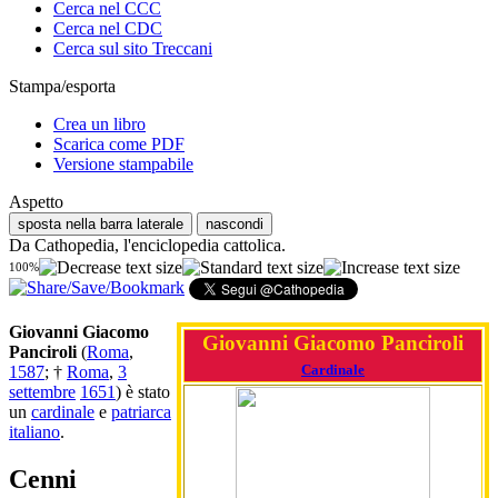
Cerca nel CCC
Cerca nel CDC
Cerca sul sito Treccani
Stampa/esporta
Crea un libro
Scarica come PDF
Versione stampabile
Aspetto
sposta nella barra laterale
nascondi
Da Cathopedia, l'enciclopedia cattolica.
100%
Giovanni Giacomo
Giovanni Giacomo Panciroli
Panciroli
(
Roma
,
Cardinale
1587
; †
Roma
,
3
settembre
1651
) è stato
un
cardinale
e
patriarca
italiano
.
Cenni