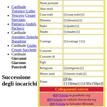
Nomi postumi
Cardinale
Altri titoli
Tolomeo Gallio
Casa reale
{{{casa reale}}}
Vescovo
Cesare
Speciano
Dinastia
{{{dinastia}}}
Patriarca
Andrés
Padre
{{{padre}}}
Pacheco
Madre
{{{madre}}}
Cardinale
Agostino Spinola
Basadone
Coniuge
{{{coniuge 1}}}
Cardinale
Giulio
Cesare Sacchetti
Consorte
Cardinale
Consorte di
Giovanni
Figli
Giacomo
Panciroli
Religione
{{{religione}}}
Motto reale
{{{motto reale}}}
Successione
[[File:
Firma
degli incarichi
{{{firma}}}|150x150px]]
Collegamenti esterni
(
)
Scheda
su
gcatholic.org
EN
(
)
Scheda
su
catholic-hierarchy.org
EN
(
)
Scheda
su
Salvador Miranda
EN