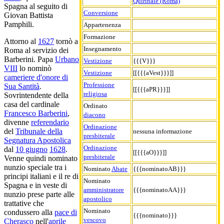
Quirinale (Roma)
Spagna al seguito di
Conversione
Giovan Battista
Pamphili.
Appartenenza
Formazione
Attorno al
1627
tornò a
Insegnamento
Roma al servizio dei
Barberini. Papa
Urbano
Vestizione
{{{V}}}
VIII
lo nominò
Vestizione
[[{{{aVest}}}]]
cameriere d'onore di
Professione
Sua Santità
.
[[{{{aPR}}}]]
religiosa
Sovrintendente della
casa del cardinale
Ordinato
Francesco Barberini
,
diacono
divenne
referendario
Ordinazione
del
Tribunale della
nessuna informazione
presbiterale
Segnatura Apostolica
Ordinazione
dal
10 giugno
1628
.
[[{{{aO}}}]]
presbiterale
Venne quindi nominato
nunzio speciale tra i
Nominato
Abate
{{{nominatoAB}}}
principi italiani e il re di
Nominato
Spagna e in veste di
amministratore
{{{nominatoAA}}}
nunzio prese parte alle
apostolico
trattative che
Nominato
condussero alla
pace di
{{{nominato}}}
vescovo
Cherasco
nell'
aprile