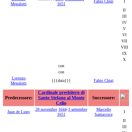
Fabio Chigi
I
Megalotti
1651
II
III
IV
V
VI
VII
VIII
IX
X
con
con
Lorenzo
{{{data}}}
Fabio Chigi
Megalotti
Cardinale presbitero di
Predecessore:
Santo Stefano al Monte
Successore:
Celio
28 novembre
1644
-
3 settembre
Marcello
Juan de Lugo
I
1651
Santacroce
II
III