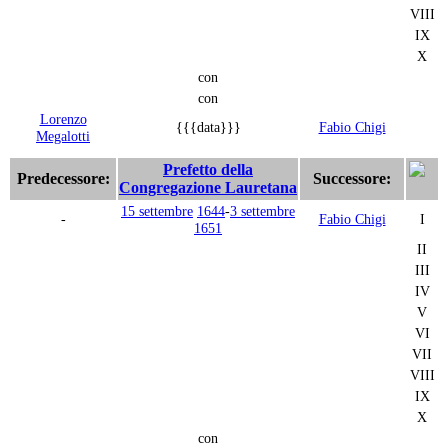
VIII
IX
X
con
con
Lorenzo
{{{data}}}
Fabio Chigi
Megalotti
Prefetto della
Predecessore:
Successore:
Congregazione Lauretana
15 settembre
1644
-
3 settembre
-
Fabio Chigi
I
1651
II
III
IV
V
VI
VII
VIII
IX
X
con