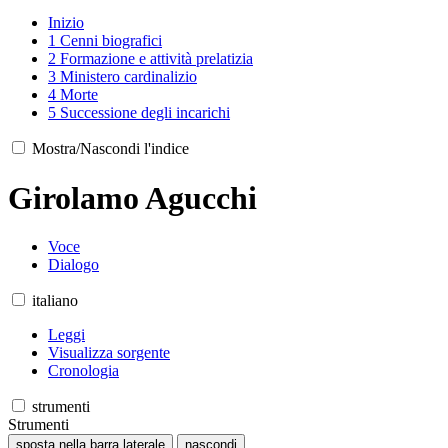
Inizio
1
Cenni biografici
2
Formazione e attività prelatizia
3
Ministero cardinalizio
4
Morte
5
Successione degli incarichi
Mostra/Nascondi l'indice
Girolamo Agucchi
Voce
Dialogo
italiano
Leggi
Visualizza sorgente
Cronologia
strumenti
Strumenti
sposta nella barra laterale
nascondi