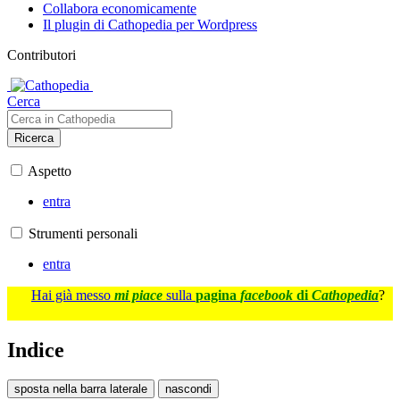
Collabora economicamente
Il plugin di Cathopedia per Wordpress
Contributori
Cerca
Ricerca
Aspetto
entra
Strumenti personali
entra
Hai già messo
mi piace
sulla
pagina
facebook
di
Cathopedia
?
Indice
sposta nella barra laterale
nascondi