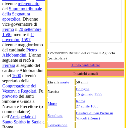
divenne
referendario
del
Supremo tribunale
della Segnatura
apostolica
. Divenne
vice-governatore di
Fermo
il
20 settembre
1596
, mentre il
1º
novembre
1597
divenne maggiordomo
del cardinale
Pietro
Domenichino
Ritratto del cardinale Agucchi
Aldobrandini
. L'anno
(particolare)
seguente si recò a
Titolo cardinalizio
Ferrara
al seguito del
cardinale Aldobrandini
Incarichi attuali
e nel
1600
diventò
segretario della
Età alla
morte
50 anni
Congregazione dei
Bologna
Vescovi e Regolari
. Fu
Nascita
15 gennaio
1555
prevosto
dei santi
Roma
Simone e Giuda a
Morte
27 aprile
1605
Novara e Precettore (o
commendatore)
Basilica di San Pietro in
Sepoltura
dell'
Arcispedale di
Vincoli (Roma)
Santo Spirito in Saxia
a
Conversione
Roma.