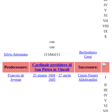
IV
V
VI
VII
VIII
IX
X
con
con
Berlinghiero
Silvio Antoniano
{{{data}}}
Gessi
Cardinale presbitero di
Predecessore:
Successore:
San Pietro in Vincoli
François de
25 giugno
1604
-
27 aprile
Cinzio Passeri
I
Joyeuse
1605
Aldobrandini
II
III
IV
V
VI
VII