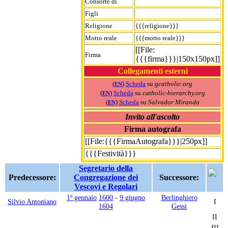
Consorte di
Figli
Religione
{{{religione}}}
Motto reale
{{{motto reale}}}
[[File:
Firma
{{{firma}}}|150x150px]]
Collegamenti esterni
(
)
Scheda
su
gcatholic.org
EN
(
)
Scheda
su
catholic-hierarchy.org
EN
(
)
Scheda
su
Salvador Miranda
EN
Invito all'ascolto
Firma autografa
[[File:{{{FirmaAutografa}}}|250px]]
{{{Festività}}}
Segretario della
Predecessore:
Congregazione dei
Successore:
Vescovi e Regolari
1º gennaio
1600
-
9 giugno
Berlinghiero
Silvio Antoniano
I
1604
Gessi
II
III