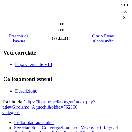
VIII
IX
X
con
con
François de
Cinzio Passeri
{{{data}}}
Joyeuse
Aldobrandini
Voci correlate
Papa Clemente VIII
Collegamenti esterni
Descrizione
Estratto da "
https://it.cathopedia.org/w/index.php?
title=Girolamo_Agucchi&oldid=762306
"
Categorie
:
Protonotari apostolici
Segretari della Congregazione per i Vescovi e i Regolari