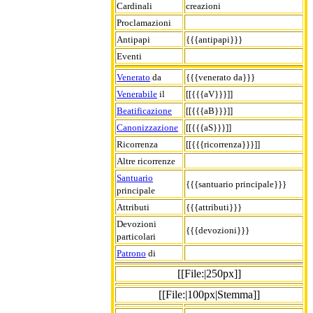
Cardinali
creazioni
Proclamazioni
Antipapi
{{{antipapi}}}
Eventi
Venerato
da
{{{venerato da}}}
Venerabile
il
[[{{{aV}}}]]
Beatificazione
[[{{{aB}}}]]
Canonizzazione
[[{{{aS}}}]]
Ricorrenza
[[{{{ricorrenza}}}]]
Altre ricorrenze
Santuario
{{{santuario principale}}}
principale
Attributi
{{{attributi}}}
Devozioni
{{{devozioni}}}
particolari
Patrono
di
[[File:|250px]]
[[File:|100px|Stemma]]