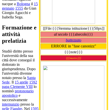
nacque a
Bologna
il
15
gennaio
1555
da Gian
Giorgio Agucchi e
Isabella Sega.
Formazione e
[[File:{{{Stemma istituzione}}}|50px]]
attività
al secolo
{{{alsecolo}}}
prelatizia
battezzato
ERRORE in "fase canonizz"
Studiò diritto presso
{{{note}}}
l'università della sua
{{{motto}}}
città dove conseguì il
dottorato in
giurisprudenza. Dopo
l'università divenne
notaio presso la
Santa
Sede
. Il
15 aprile
1592
papa Clemente VIII
lo
nominò
protonotario
apostolico
e
successivamente
internunzio
presso la
nelle Fiandre
. Nel
1595