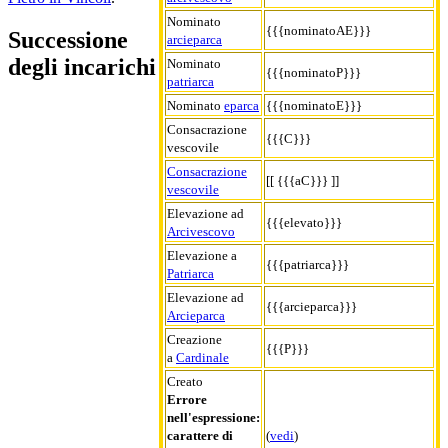
Nominato
{{{nominatoAE}}}
Successione
arcieparca
degli incarichi
Nominato
{{{nominatoP}}}
patriarca
Nominato
eparca
{{{nominatoE}}}
Consacrazione
{{{C}}}
vescovile
Consacrazione
[[ {{{aC}}} ]]
vescovile
Elevazione ad
{{{elevato}}}
Arcivescovo
Elevazione a
{{{patriarca}}}
Patriarca
Elevazione ad
{{{arcieparca}}}
Arcieparca
Creazione
{{{P}}}
a
Cardinale
Creato
Errore
nell'espressione:
carattere di
(
vedi
)