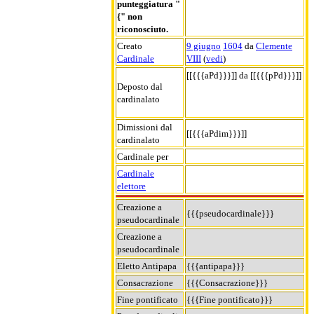
punteggiatura "
{" non
riconosciuto.
Creato
9 giugno
1604
da
Clemente
Cardinale
VIII
(
vedi
)
[[{{{aPd}}}]] da [[{{{pPd}}}]]
Deposto dal
cardinalato
Dimissioni dal
[[{{{aPdim}}}]]
cardinalato
Cardinale per
Cardinale
elettore
Creazione a
{{{pseudocardinale}}}
pseudocardinale
Creazione a
pseudocardinale
Eletto Antipapa
{{{antipapa}}}
Consacrazione
{{{Consacrazione}}}
Fine pontificato
{{{Fine pontificato}}}