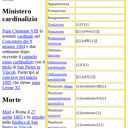
Appartenenza
Ministero
Formazione
cardinalizio
Insegnamento
Vestizione
{{{V}}}
Papa Clemente VIII
lo
Vestizione
[[{{{aVest}}}]]
nominò
cardinale
nel
Professione
[[{{{aPR}}}]]
Concistoro del 9
religiosa
giugno 1604
e due
Ordinato
settimane dopo
diacono
ricevette il
cappello
rosso cardinalizio
con il
Ordinazione
{{{O}}}
titolo
di
San Pietro in
presbiterale
Vincoli
. Partecipò al
Ordinazione
[[{{{aO}}}]]
conclave del marzo
presbiterale
1605
che elesse
papa
Nominato
Abate
{{{nominatoAB}}}
Leone XI
.
Nominato
amministratore
{{{nominatoAA}}}
Morte
apostolico
Nominato
Morì
a Roma il
27
{{{nominato}}}
vescovo
aprile
1605
e fu
sepolto
nella
basilica di San
Nominato
{{{nominatoA}}}
Pietro in Vincoli
.
arcivescovo