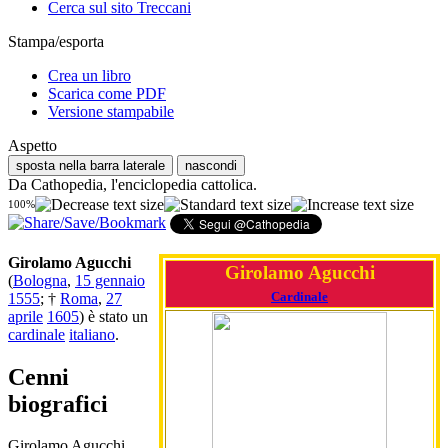
Cerca sul sito Treccani
Stampa/esporta
Crea un libro
Scarica come PDF
Versione stampabile
Aspetto
sposta nella barra laterale
nascondi
Da Cathopedia, l'enciclopedia cattolica.
100%
Girolamo Agucchi
Girolamo Agucchi
(
Bologna
,
15 gennaio
Cardinale
1555
; †
Roma
,
27
aprile
1605
) è stato un
cardinale
italiano
.
Cenni
biografici
Girolamo Agucchi