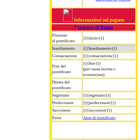
Informazioni sul papato
°
vescovo di Roma
Elezione
{{{inizio}}}
al pontificato
Insediamento
{{{Insediamento}}}
Consacrazione
{{{consacrazione}}}
{{{fine}}}
Fine del
(per causa incerta o
pontificato
sconosciuta)
Durata del
pontificato
Segretario
{{{segretario}}}
Predecessore
{{{predecessore}}}
Successore
{{{successore}}}
Extra
Anni di pontificato