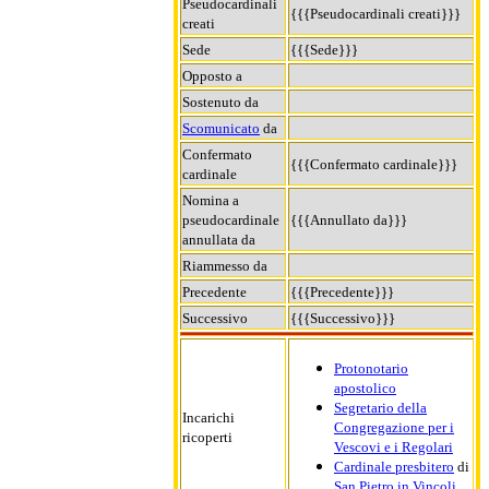
Pseudocardinali
{{{Pseudocardinali creati}}}
creati
Sede
{{{Sede}}}
Opposto a
Sostenuto da
Scomunicato
da
Confermato
{{{Confermato cardinale}}}
cardinale
Nomina a
pseudocardinale
{{{Annullato da}}}
annullata da
Riammesso da
Precedente
{{{Precedente}}}
Successivo
{{{Successivo}}}
Protonotario
apostolico
Segretario della
Incarichi
Congregazione per i
ricoperti
Vescovi e i Regolari
Cardinale presbitero
di
San Pietro in Vincoli