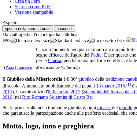
Crea un libro
Scarica come PDF
Versione stampabile
Aspetto
sposta nella barra laterale
nascondi
Da Cathopedia, l'enciclopedia cattolica.
100%
Ci sono momenti nei quali in modo ancora più forte si
segno efficace dell'agire del
Padre
. È per questo che
per la
Chiesa
, perché renda più forte ed efficace la t
(
Papa Francesco
-
Misericordiae Vultus
n.3)
Il
Giubileo della Misericordia
è il 30º
giubileo
della
tradizione
cattol
[
1
]
di secolo. Annunciato pubblicamente dal papa il
13 marzo
2015
,
è s
2015
), ha avuto inizio l'
8 dicembre
2015
(
Solennità dell'Immacolata 
2016
(nel
Rito Romano
Solennità di Cristo Re
).
Per la prima volta nella tradizione giubilare, ogni
diocesi
del
mondo
pu
che garantisce la partecipazione anche alle periferie ecclesiali che s
Motto, logo, inno e preghiera