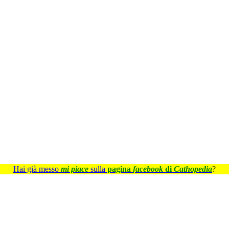
Hai già messo
mi piace
sulla
pagina
facebook
di
Cathopedia
?