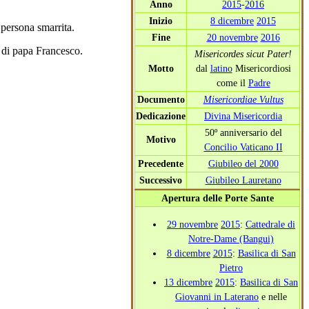
Anno
2015
-
2016
Inizio
8 dicembre
2015
 persona smarrita.
Fine
20 novembre
2016
è di papa Francesco.
Misericordes sicut Pater!
Motto
dal
latino
Misericordiosi
come il
Padre
Documento
Misericordiae Vultus
Dedicazione
Divina Misericordia
50º anniversario del
Motivo
Concilio Vaticano II
Precedente
Giubileo del 2000
Successivo
Giubileo Lauretano
Apertura delle Porte Sante
29 novembre
2015
:
Cattedrale di
Notre-Dame (Bangui)
8 dicembre
2015
:
Basilica di San
Pietro
13 dicembre
2015
:
Basilica di San
Giovanni in Laterano
e nelle