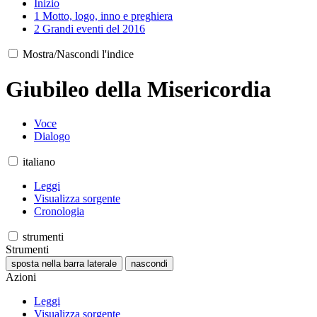
Inizio
1
Motto, logo, inno e preghiera
2
Grandi eventi del 2016
Mostra/Nascondi l'indice
Giubileo della Misericordia
Voce
Dialogo
italiano
Leggi
Visualizza sorgente
Cronologia
strumenti
Strumenti
sposta nella barra laterale
nascondi
Azioni
Leggi
Visualizza sorgente