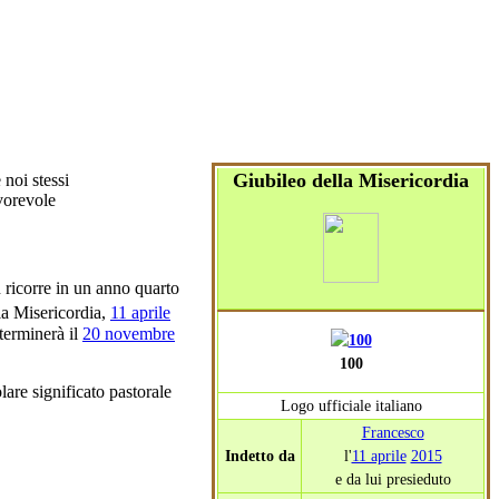
Giubileo della Misericordia
noi stessi
vorevole
n ricorre in un anno quarto
lla Misericordia,
11 aprile
 terminerà il
20 novembre
100
lare significato pastorale
Logo ufficiale italiano
Francesco
Indetto da
l'
11 aprile
2015
e da lui presieduto