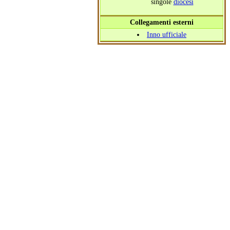
singole
diocesi
Collegamenti esterni
Inno ufficiale