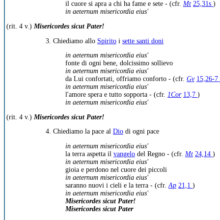
il cuore si apra a chi ha fame e sete - (cfr.
Mt
25,31s
)
in aeternum misericordia eius'
(rit. 4 v.)
Misericordes sicut Pater!
3. Chiediamo allo
Spirito
i
sette santi doni
in aeternum misericordia eius'
fonte di ogni bene, dolcissimo sollievo
in aeternum misericordia eius'
da Lui confortati, offriamo conforto - (cfr.
Gv
15,26-7
in aeternum misericordia eius'
l'amore spera e tutto sopporta - (cfr.
1Cor
13,7
)
in aeternum misericordia eius'
(rit. 4 v.)
Misericordes sicut Pater!
4. Chiediamo la pace al
Dio
di ogni pace
in aeternum misericordia eius'
la terra aspetta il
vangelo
del Regno - (cfr.
Mt
24,14
)
in aeternum misericordia eius'
gioia e perdono nel cuore dei piccoli
in aeternum misericordia eius'
saranno nuovi i cieli e la terra - (cfr.
Ap
21,1
)
in aeternum misericordia eius'
Misericordes sicut Pater!
Misericordes sicut Pater