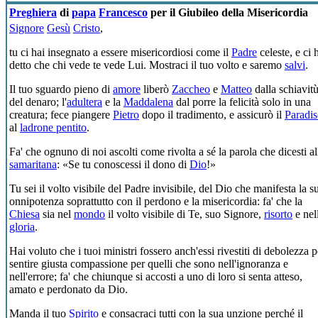
Preghiera
di
papa
Francesco
per il Giubileo della Misericordia
Signore
Gesù
Cristo
,
tu ci hai insegnato a essere misericordiosi come il
Padre
celeste, e ci 
detto che chi vede te vede Lui. Mostraci il tuo volto e saremo
salvi
.
Il tuo sguardo pieno di
amore
liberò
Zaccheo
e
Matteo
dalla schiavit
del denaro; l'
adultera
e la
Maddalena
dal porre la felicità solo in una
creatura; fece piangere
Pietro
dopo il tradimento, e assicurò il
Paradi
al
ladrone pentito
.
Fa' che ognuno di noi ascolti come rivolta a sé la parola che dicesti al
samaritana
: «Se tu conoscessi il dono di
Dio
!»
Tu sei il volto visibile del Padre invisibile, del Dio che manifesta la s
onnipotenza soprattutto con il perdono e la misericordia: fa' che la
Chiesa
sia nel
mondo
il volto visibile di Te, suo Signore,
risorto
e nel
gloria
.
Hai voluto che i tuoi ministri fossero anch'essi rivestiti di debolezza p
sentire giusta compassione per quelli che sono nell'ignoranza e
nell'errore; fa' che chiunque si accosti a uno di loro si senta atteso,
amato e perdonato da Dio.
Manda il tuo
Spirito
e consacraci tutti con la sua unzione perché il