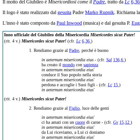
Il motto del Giubileo è
Misericordiosi come il
Padre
, tratto da
Lc
6,3
Il logo è stato realizzato dal
gesuita
Padre
Marko Rupnik
. Richiama la
L'inno è stato composto da
Paul Inwood
(musica) e dal gesuita P.
Eug
Inno ufficiale del Giubileo della Misericordia
Misericordes sicut Pater!
(rit. 4 v.)
Misericordes sicut Pater!
(cfr.
Lc
6,36
)
1. Rendiamo grazie al
Padre
, perché è buono
in aeternum misericordia eius
- (cfr.
Sal
136,6
)
ha creato il
mondo
con
sapienza
in aeternum misericordia eius'
conduce il Suo popolo nella storia
in aeternum misericordia eius'
perdona e accoglie i Suoi figli - (cfr.
Lc
15
)
in aeternum misericordia eius'
(rit. 4 v.)
Misericordes sicut Pater!
2. Rendiamo grazie al
Figlio
, luce delle genti
in aeternum misericordia eius'
ci ha amati con un
cuore
di carne - (cfr.
Gv
15,12
)
in aeternum misericordia eius'
da Lui riceviamo, a Lui ci doniamo
in aeternum misericordia eius'