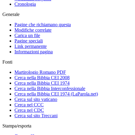
Cronologia
Generale
Pagine che richiamano questa
Modifiche correlate
Carica un file
Pagine speciali
Link permanente
Informazioni pagina
Fonti
Martirologio Romano PDF
Cerca nella Bibbia CEI 2008
Cerca nella Bibbia CEI 1974
Cerca nella Bibbia Interconfessionale
Cerca nella Bibbia CEI 1974 (LaParola.net)
Cerca sul sito vaticano
Cerca nel CCC
Cerca nel CDC
Cerca sul sito Treccani
Stampa/esporta