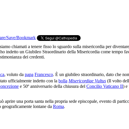
amo chiamati a tenere fisso lo sguardo sulla misericordia per diventare 
 ho indetto un Giubileo Straordinario della Misericordia come tempo fa
estimonianza dei credenti.
ica
, voluto da
papa
Francesco
. È un giubileo straordinario, dato che no
tato ufficialmente indetto con la
bolla
Misericordiae Vultus
(Il volto de
Concezione
e 50º anniversario della chiusura del
Concilio Vaticano II
) e
ò aprire una porta santa nella propria sede episcopale, evento di partico
ono geograficamente lontane da
Roma
.