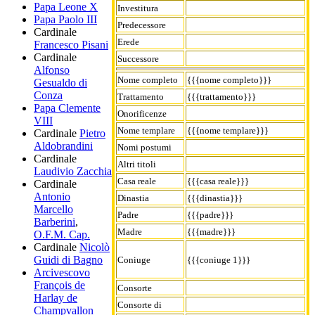
Papa Leone X
Investitura
Papa Paolo III
Predecessore
Cardinale
Erede
Francesco Pisani
Cardinale
Successore
Alfonso
Nome completo
{{{nome completo}}}
Gesualdo di
Conza
Trattamento
{{{trattamento}}}
Papa Clemente
Onorificenze
VIII
Nome templare
{{{nome templare}}}
Cardinale
Pietro
Aldobrandini
Nomi postumi
Cardinale
Altri titoli
Laudivio Zacchia
Casa reale
{{{casa reale}}}
Cardinale
Antonio
Dinastia
{{{dinastia}}}
Marcello
Padre
{{{padre}}}
Barberini
,
Madre
{{{madre}}}
O.F.M. Cap.
Cardinale
Nicolò
Guidi di Bagno
Coniuge
{{{coniuge 1}}}
Arcivescovo
François de
Consorte
Harlay de
Consorte di
Champvallon