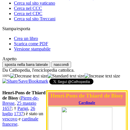
Cerca sul sito vaticano
Cerca nel CCC
Cerca nel CDC
Cerca sul sito Treccani
Stampa/esporta
Crea un libro
Scarica come PDF
Versione stampabile
Aspetto
sposta nella barra laterale
nascondi
Da Cathopedia, l'enciclopedia cattolica.
100%
Henri-Pons de Thiard
Henri-Pons de Thiard de Bissy
de Bissy
(
Pierre-de-
Cardinale
Bresse
,
25 maggio
1657
; †
Parigi
,
26
luglio
1737
) è stato un
vescovo
e
cardinale
francese
.