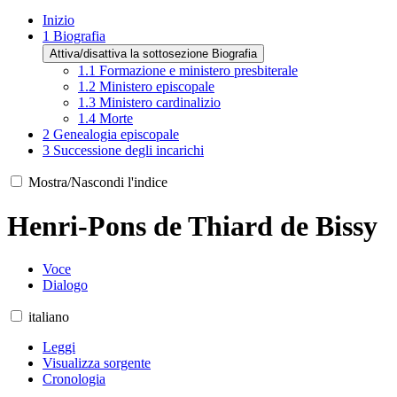
Inizio
1
Biografia
Attiva/disattiva la sottosezione Biografia
1.1
Formazione e ministero presbiterale
1.2
Ministero episcopale
1.3
Ministero cardinalizio
1.4
Morte
2
Genealogia episcopale
3
Successione degli incarichi
Mostra/Nascondi l'indice
Henri-Pons de Thiard de Bissy
Voce
Dialogo
italiano
Leggi
Visualizza sorgente
Cronologia