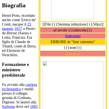
Biografia
Henri-Pons, ricordato
anche come Errico de'
[[File:{{{Stemma istituzione}}}|50px]]
Conti, nacque il
25
maggio
1657
a Pierre-
al secolo
{{{alsecolo}}}
de-Bresse (Saona e
battezzato
Loira, Francia). Era
ERRORE in "fase canonizz"
figlio di Claude de
Thiard, conte di Bissy,
{{{note}}}
ed Eleonore de
{{{motto}}}
Neuchèze.
Formazione e
ministero
presbiterale
Fu avviato alla
carriera
ecclesiastica
e studiò
presso il collegio
gesuita di Godrans,
Digione. Si laureò alla
Sorbona
dove nel
1685