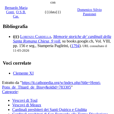
con
Bernardo Maria
Domenico Silvio
Conti
,
O.S.B.
{{{data}}}
Passionei
Cas.
Bibliografia
(
)
Lorenzo Cardella
,
Memorie storiche de' cardinali della
IT
Santa Romana Chiesa, 9 voll.
su books.google.ch, Vol. VIII,
pp. 156 e seg., Stamperia Paglirini, (
1794
).
URL consultato il
11-05-2026
Voci correlate
Clemente XI
Estratto da "
https://it.cathopedia.org/w/index.php?title=Henri-
Pons_de_Thiard_de_Bissy&oldid=783305
"
Categorie
:
Vescovi di Toul
Vescovi di Meaux
Cardinali presbiteri dei Santi Quirico e Giulitta