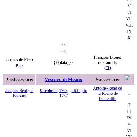
V
VI
VII
VIII
IX
X
con
con
François Blouet
Jacques de Fieux
{{{data}}}
de Camilly
(
Ch
)
(
Ch
)
Predecessore:
Vescovo di Meaux
Successore:
Antoine-René de
Jacques Bénigne
9 febbraio
1705
-
26 luglio
la Roche de
I
Bossuet
1737
Fontenille
II
III
IV
V
VI
VII