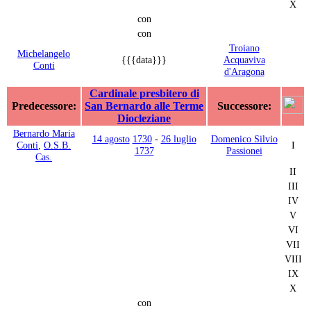
X
con
con
Troiano
Michelangelo
{{{data}}}
Acquaviva
Conti
d'Aragona
Cardinale presbitero di
Predecessore:
San Bernardo alle Terme
Successore:
Diocleziane
Bernardo Maria
14 agosto
1730
-
26 luglio
Domenico Silvio
Conti
,
O.S.B.
I
1737
Passionei
Cas.
II
III
IV
V
VI
VII
VIII
IX
X
con