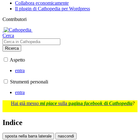
Collabora economicamente
Il plugin di Cathopedia per Wordpress
Contributori
Cerca
Ricerca
Aspetto
entra
Strumenti personali
entra
Hai già messo
mi piace
sulla
pagina
facebook
di
Cathopedia
?
Indice
sposta nella barra laterale
nascondi