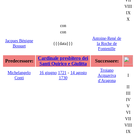
VIII
IX
X
con
con
Antoine-René de
Jacques Bénigne
{{{data}}}
la Roche de
Bossuet
Fontenille
Cardinale presbitero dei
Predecessore:
Successore:
Santi Quirico e Giulitta
Troiano
Michelangelo
16 giugno
1721
-
14 agosto
Acquaviva
I
Conti
1730
d'Aragona
II
III
IV
V
VI
VII
VIII
IX