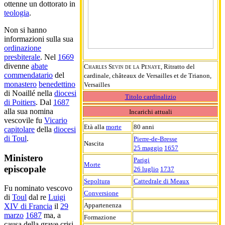
ottenne un dottorato in
teologia
.
Non si hanno
informazioni sulla sua
ordinazione
presbiterale
. Nel
1669
divenne
abate
Charles Sevin de la Penaye
, Ritratto del
commendatario
del
cardinale, châteaux de Versailles et de Trianon,
monastero
benedettino
Versailles
di Noaillé nella
diocesi
Titolo cardinalizio
di Poitiers
. Dal
1687
alla sua nomina
Incarichi attuali
vescovile fu
Vicario
Età alla
morte
80 anni
capitolare
della
diocesi
di Toul
.
Pierre-de-Bresse
Nascita
25 maggio
1657
Ministero
Parigi
Morte
episcopale
26 luglio
1737
Sepoltura
Cattedrale di Meaux
Fu nominato vescovo
Conversione
di
Toul
dal re
Luigi
Appartenenza
XIV di Francia
il
29
marzo
1687
ma, a
Formazione
causa della grave crisi