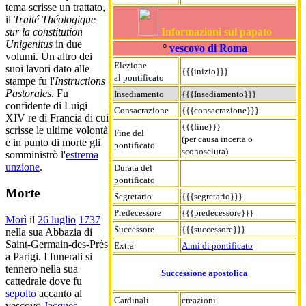
tema scrisse un trattato,
il
Traité Théologique
Informazioni sul papato
sur la constitution
Unigenitus
in due
°
vescovo di Roma
volumi. Un altro dei
Elezione
suoi lavori dato alle
{{{inizio}}}
al pontificato
stampe fu l'
Instructions
Pastorales
. Fu
Insediamento
{{{Insediamento}}}
confidente di Luigi
Consacrazione
{{{consacrazione}}}
XIV re di Francia di cui
{{{fine}}}
scrisse le ultime volontà
Fine del
(per causa incerta o
e in punto di morte gli
pontificato
sconosciuta)
somministrò l'
estrema
unzione
.
Durata del
pontificato
Morte
Segretario
{{{segretario}}}
Predecessore
{{{predecessore}}}
Morì
il
26 luglio
1737
Successore
{{{successore}}}
nella sua Abbazia di
Saint-Germain-des-Près
Extra
Anni di pontificato
a Parigi. I funerali si
tennero nella sua
Successione apostolica
cattedrale dove fu
sepolto
accanto al
Cardinali
creazioni
vescovo
Jacques-