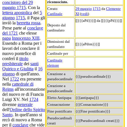
riconosciuto.
concistoro del 29
maggio 1715
. Con la
Creato
29 maggio
1715
da
Clemente
lettera apostolica
del
5
Cardinale
XI
(
vedi
)
giugno
1715
, il Papa gli
[[{{{aPd}}}]] da [[{{{pPd}}}]]
inviò la
berretta rossa
.
Deposto dal
Prese parte al
conclave
cardinalato
del 1721
che elesse
papa
Innocenzo XIII
.
Dimissioni dal
Essendo a Roma per i
[[{{{aPdim}}}]]
cardinalato
lavori del conclave il
nuovo pontefice di
Cardinale per
conferì il
titolo
Cardinale
presbiterale
dei
santi
elettore
Quirico e Giulitta
il
16
giugno
di quell'anno.
Creazione a
{{{pseudocardinale}}}
Nel
1722
era presente
pseudocardinale
nella
cattedrale di
Creazione a
Reims
all'incoronazione
pseudocardinale
del nuovo re di Francia
Eletto Antipapa
{{{antipapa}}}
Luigi XV. Nel
1724
divenne
generale
Consacrazione
{{{Consacrazione}}}
dell'
Ordine dello Spirito
Fine pontificato
{{{Fine pontificato}}}
Santo
. In quell'anno si
Pseudocardinali
recò di nuovo a Roma
{{{Pseudocardinali creati}}}
creati
per il
conclave
che vide