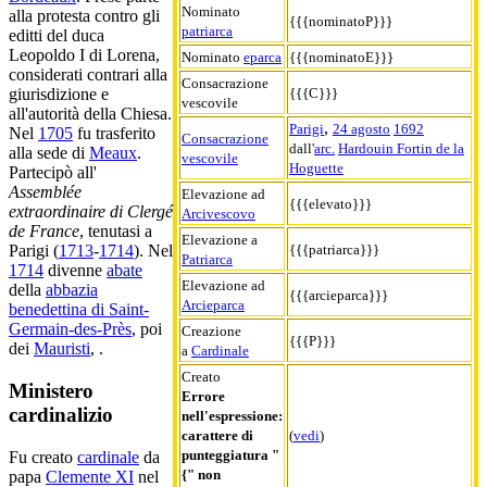
Nominato
alla protesta contro gli
{{{nominatoP}}}
patriarca
editti del duca
Leopoldo I di Lorena,
Nominato
eparca
{{{nominatoE}}}
considerati contrari alla
Consacrazione
{{{C}}}
giurisdizione e
vescovile
all'autorità della Chiesa.
,
Parigi
24 agosto
1692
Nel
1705
fu trasferito
Consacrazione
dall'
arc.
Hardouin Fortin de la
alla sede di
Meaux
.
vescovile
Hoguette
Partecipò all'
Assemblée
Elevazione ad
{{{elevato}}}
extraordinaire di Clergé
Arcivescovo
de France
, tenutasi a
Elevazione a
{{{patriarca}}}
Parigi (
1713
-
1714
). Nel
Patriarca
1714
divenne
abate
Elevazione ad
della
abbazia
{{{arcieparca}}}
Arcieparca
benedettina di Saint-
Germain-des-Près
, poi
Creazione
{{{P}}}
dei
Mauristi
, .
a
Cardinale
Creato
Ministero
Errore
cardinalizio
nell'espressione:
carattere di
(
vedi
)
punteggiatura "
Fu creato
cardinale
da
{" non
papa
Clemente XI
nel