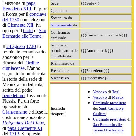
l'elezione di
papa
Sede
{{{Sede}}}
Benedetto XIII
, fu pure
Opposto a
a Roma per il
conclave
Sostenuto da
del 1730
con l'elezione
di
Clemente XII
, ivi
Scomunicato
da
optò per il
titolo
di
San
Confermato
{{{Confermato cardinale}}}
Bernardo alle Terme
.
cardinale
Nomina a
Il
24 agosto
1730
fu
pseudocardinale
{{{Annullato da}}}
nominato commissario
annullata da
apostolico per la
riforma dell'
Ordine
Riammesso da
cluniacense
. L'anno
Precedente
{{{Precedente}}}
seguente fu pubblicata
Successivo
{{{Successivo}}}
la storia della sede di
Meaux a lui dedicata,
scritta dal padre
Vescovo
di
Toul
benedettino
Tussano de
Vescovo
di
Meaux
Plessis. Fu un forte
Cardinale presbitero
oppositore del
Incarichi
dei
Santi Quirico e
Giansenismo
e difese la
ricoperti
Giulitta
costituzione apostolica
Cardinale presbitero
di
Unigenitus Dei Filius
,
San Bernardo alle
di
papa Clemente XI
Terme Diocleziane
del
1713
. Su questo