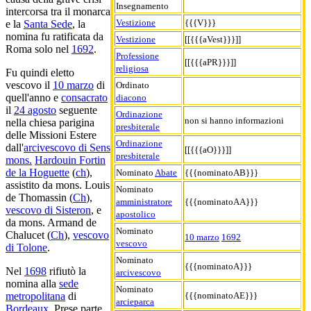
Insegnamento
intercorsa tra il monarca
Vestizione
{{{V}}}
e la
Santa Sede
, la
nomina fu ratificata da
Vestizione
[[{{{aVest}}}]]
Roma solo nel
1692
.
Professione
[[{{{aPR}}}]]
religiosa
Fu quindi eletto
vescovo il
10 marzo
di
Ordinato
quell'anno e
consacrato
diacono
il
24 agosto
seguente
Ordinazione
non si hanno informazioni
nella chiesa parigina
presbiterale
delle Missioni Estere
Ordinazione
dall'
arcivescovo di Sens
[[{{{aO}}}]]
presbiterale
mons.
Hardouin Fortin
de la Hoguette
(
ch
),
Nominato
Abate
{{{nominatoAB}}}
assistito da mons. Louis
Nominato
de Thomassin (
Ch
),
amministratore
{{{nominatoAA}}}
vescovo di Sisteron
, e
apostolico
da mons. Armand de
Nominato
Chalucet (
Ch
),
vescovo
10 marzo
1692
vescovo
di Tolone
.
Nominato
{{{nominatoA}}}
Nel
1698
rifiutò la
arcivescovo
nomina alla
sede
Nominato
{{{nominatoAE}}}
metropolitana
di
arcieparca
Bordeaux
. Prese parte