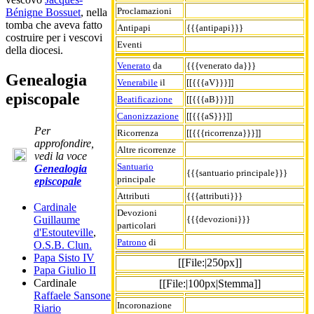
Proclamazioni
Bénigne Bossuet
, nella
tomba che aveva fatto
Antipapi
{{{antipapi}}}
costruire per i vescovi
Eventi
della diocesi.
Venerato
da
{{{venerato da}}}
Genealogia
Venerabile
il
[[{{{aV}}}]]
episcopale
Beatificazione
[[{{{aB}}}]]
Canonizzazione
[[{{{aS}}}]]
Per
Ricorrenza
[[{{{ricorrenza}}}]]
approfondire,
Altre ricorrenze
vedi la voce
Santuario
Genealogia
{{{santuario principale}}}
principale
episcopale
Attributi
{{{attributi}}}
Cardinale
Devozioni
{{{devozioni}}}
Guillaume
particolari
d'Estouteville
,
Patrono
di
O.S.B. Clun.
Papa Sisto IV
[[File:|250px]]
Papa Giulio II
Cardinale
[[File:|100px|Stemma]]
Raffaele Sansone
Incoronazione
Riario