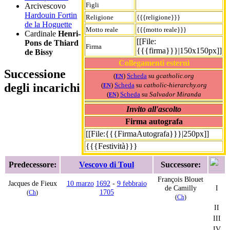
Figli
Arcivescovo
Hardouin Fortin
Religione
{{{religione}}}
de la Hoguette
Motto reale
{{{motto reale}}}
Cardinale
Henri-
[[File:
Pons de Thiard
Firma
{{{firma}}}|150x150px]]
de Bissy
Collegamenti esterni
Successione
(
)
Scheda
su
gcatholic.org
EN
(
)
Scheda
su
catholic-hierarchy.org
degli incarichi
EN
(
)
Scheda
su
Salvador Miranda
EN
Invito all'ascolto
Firma autografa
[[File:{{{FirmaAutografa}}}|250px]]
{{{Festività}}}
Predecessore:
Vescovo di Toul
Successore:
François Blouet
Jacques de Fieux
10 marzo
1692
-
9 febbraio
de Camilly
I
1705
(
Ch
)
(
Ch
)
II
III
IV