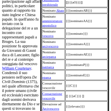
Ordinazione
partecipazione agli affari
[[{{{aO}}}]]
presbiterale
politici, in particolare
quanto al rapporto tra
Nominato
Abate
{{{nominatoAB}}}
stato inglese e Chiesa
Nominato
papale. In quell'anno fu
amministratore
{{{nominatoAA}}}
inviato con la
apostolico
delegazione del re a un
Nominato
incontro con
{{{nominato}}}
vescovo
rappresentanti papali a
Bruges. La sua
Nominato
{{{nominatoA}}}
posizione fu approvata
arcivescovo
da Giovanni di Gaunt
Nominato
{{{nominatoAE}}}
duca di Lancaster, figlio
arcieparca
del re e al contempo
Nominato
osteggiata dal vescovo
{{{nominatoP}}}
patriarca
William Courtenay
.
Condensò il suo
Nominato
{{{nominatoE}}}
pensiero nell'opera
De
eparca
Civili Dominio
(1375),
Consacrazione
{{{C}}}
nel quale affermava che
vescovile
il potere umano (civile
Consacrazione
ed ecclesiale) esercitato
[[ {{{aC}}} ]]
vescovile
dagli uomini derivava
direttamente da Dio e se
Elevazione ad
{{{elevato}}}
questi si trovavano in
Arcivescovo