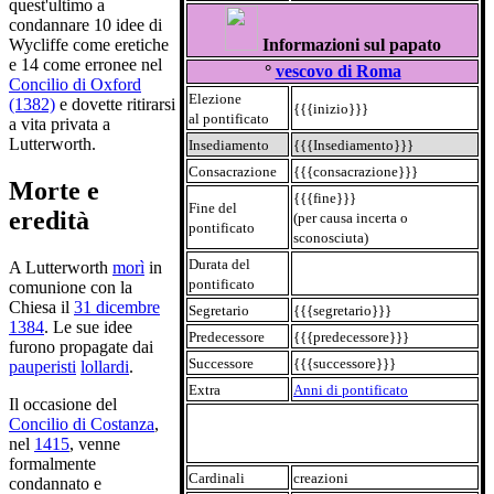
quest'ultimo a
condannare 10 idee di
Informazioni sul papato
Wycliffe come eretiche
e 14 come erronee nel
°
vescovo di Roma
Concilio di Oxford
Elezione
(1382)
e dovette ritirarsi
{{{inizio}}}
al pontificato
a vita privata a
Lutterworth.
Insediamento
{{{Insediamento}}}
Consacrazione
{{{consacrazione}}}
Morte e
{{{fine}}}
Fine del
eredità
(per causa incerta o
pontificato
sconosciuta)
Durata del
A Lutterworth
morì
in
pontificato
comunione con la
Chiesa il
31 dicembre
Segretario
{{{segretario}}}
1384
. Le sue idee
Predecessore
{{{predecessore}}}
furono propagate dai
Successore
{{{successore}}}
pauperisti
lollardi
.
Extra
Anni di pontificato
Il occasione del
Concilio di Costanza
,
nel
1415
, venne
formalmente
Cardinali
creazioni
condannato e