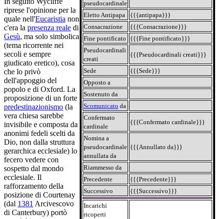
In seguito Wycliffe
pseudocardinale
riprese l'opinione per la
Eletto Antipapa
{{{antipapa}}}
quale nell'
Eucaristia
non
Consacrazione
{{{Consacrazione}}}
c'era la
presenza reale
di
Gesù
, ma solo simbolica
Fine pontificato
{{{Fine pontificato}}}
(tema ricorrente nei
Pseudocardinali
secoli e sempre
{{{Pseudocardinali creati}}}
creati
giudicato eretico), cosa
Sede
{{{Sede}}}
che lo privò
dell'appoggio del
Opposto a
popolo e di Oxford. La
Sostenuto da
proposizione di un forte
Scomunicato
da
predestinazionismo
(la
vera chiesa sarebbe
Confermato
{{{Confermato cardinale}}}
invisibile e composta da
cardinale
anonimi fedeli scelti da
Nomina a
Dio, non dalla struttura
pseudocardinale
{{{Annullato da}}}
gerarchica ecclesiale) lo
annullata da
fecero vedere con
Riammesso da
sospetto dal mondo
ecclesiale. Il
Precedente
{{{Precedente}}}
rafforzamento della
Successivo
{{{Successivo}}}
posizione di Courtenay
(dal
1381
Arcivescovo
Incarichi
di Canterbury) portò
ricoperti