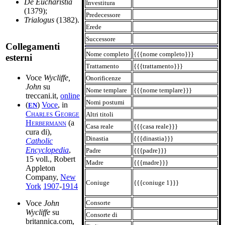
De Eucharistia
Investitura
(1379);
Predecessore
Trialogus
(1382).
Erede
Successore
Collegamenti
Nome completo
{{{nome completo}}}
esterni
Trattamento
{{{trattamento}}}
Voce
Wycliffe,
Onorificenze
John
su
Nome templare
{{{nome templare}}}
treccani.it,
online
Nomi postumi
(
)
Voce
, in
EN
Charles George
Altri titoli
Herbermann
(a
Casa reale
{{{casa reale}}}
cura di),
Dinastia
{{{dinastia}}}
Catholic
Encyclopedia
,
Padre
{{{padre}}}
15 voll., Robert
Madre
{{{madre}}}
Appleton
Company,
New
Coniuge
{{{coniuge 1}}}
York
1907
-
1914
Consorte
Voce
John
Wycliffe
su
Consorte di
britannica.com,