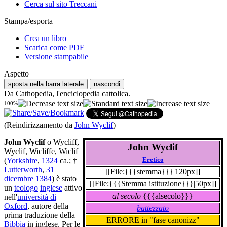
Cerca sul sito Treccani
Stampa/esporta
Crea un libro
Scarica come PDF
Versione stampabile
Aspetto
sposta nella barra laterale
nascondi
Da Cathopedia, l'enciclopedia cattolica.
100%
(Reindirizzamento da
John Wyclif
)
John Wyclif
o Wycliff,
John Wyclif
Wyclif, Wicliffe, Wiclif
Eretico
(
Yorkshire
,
1324
ca.; †
Lutterworth
,
31
[[File:{{{stemma}}}|120px]]
dicembre
1384
) è stato
[[File:{{{Stemma istituzione}}}|50px]]
un
teologo
inglese
attivo
al secolo
{{{alsecolo}}}
nell'
università di
Oxford
, autore della
battezzato
prima traduzione della
ERRORE in "fase canonizz"
Bibbia
in inglese. Per le