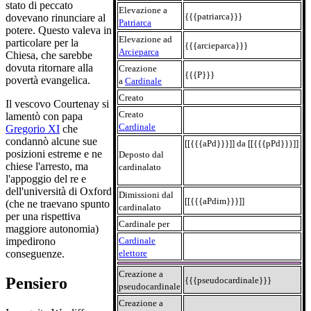
stato di peccato
Elevazione a
{{{patriarca}}}
dovevano rinunciare al
Patriarca
potere. Questo valeva in
Elevazione ad
particolare per la
{{{arcieparca}}}
Arcieparca
Chiesa, che sarebbe
dovuta ritornare alla
Creazione
{{{P}}}
povertà evangelica.
a
Cardinale
Creato
Il vescovo Courtenay si
Creato
lamentò con papa
Cardinale
Gregorio XI
che
condannò alcune sue
[[{{{aPd}}}]] da [[{{{pPd}}}]]
posizioni estreme e ne
Deposto dal
chiese l'arresto, ma
cardinalato
l'appoggio del re e
dell'università di Oxford
Dimissioni dal
[[{{{aPdim}}}]]
(che ne traevano spunto
cardinalato
per una rispettiva
Cardinale per
maggiore autonomia)
Cardinale
impedirono
elettore
conseguenze.
Creazione a
Pensiero
{{{pseudocardinale}}}
pseudocardinale
Creazione a