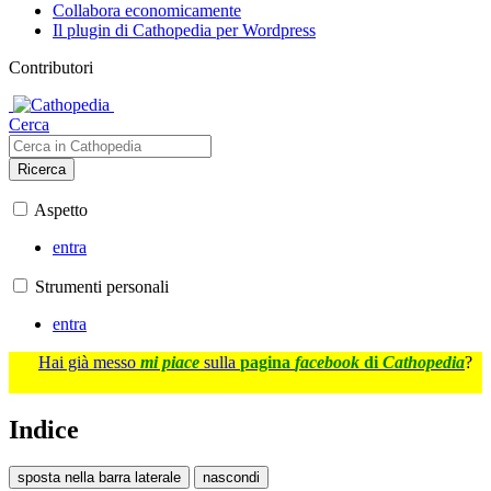
Collabora economicamente
Il plugin di Cathopedia per Wordpress
Contributori
Cerca
Ricerca
Aspetto
entra
Strumenti personali
entra
Hai già messo
mi piace
sulla
pagina
facebook
di
Cathopedia
?
Indice
sposta nella barra laterale
nascondi