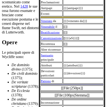
scomunicato come
Proclamazioni
eretico. Nel
1428
le sue
Antipapi
{{{antipapi}}}
ossa furono esumate e
Eventi
bruciate come
esecuzione postuma e le
Venerato
da
{{{venerato da}}}
ceneri disperse nel
Venerabile
il
[[]]
fiume Swift, nei dintorni
di Lutterworth.
Beatificazione
[[]]
Canonizzazione
[[{{{aS}}}]]
Opere
Ricorrenza
[[]]
Altre ricorrenze
Le principali opere di
Santuario
Wycliffe sono:
principale
De dominio
Attributi
{{{attributi}}}
divino
(1375);
Devozioni
{{{devozioni}}}
De civili dominio
particolari
(1375);
Patrono
di
De veritate
scripturae
(1378);
[[File:|250px]]
De Ecclesia
(1378);
[[File:|100px|Stemma]]
De ordine
Incoronazione
christiano
(1379);