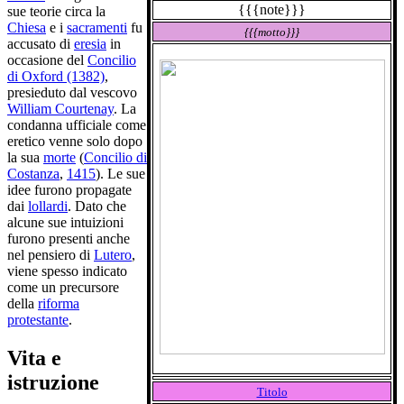
{{{note}}}
sue teorie circa la
Chiesa
e i
sacramenti
fu
{{{motto}}}
accusato di
eresia
in
occasione del
Concilio
di Oxford (1382)
,
presieduto dal vescovo
William Courtenay
. La
condanna ufficiale come
eretico venne solo dopo
la sua
morte
(
Concilio di
Costanza
,
1415
). Le sue
idee furono propagate
dai
lollardi
. Dato che
alcune sue intuizioni
furono presenti anche
nel pensiero di
Lutero
,
viene spesso indicato
come un precursore
della
riforma
protestante
.
Vita e
istruzione
Titolo