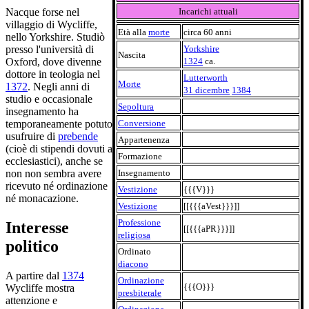
Incarichi attuali
Nacque forse nel
villaggio di Wycliffe,
Età alla
morte
circa 60 anni
nello Yorkshire. Studiò
Yorkshire
presso l'università di
Nascita
1324
ca.
Oxford, dove divenne
dottore in teologia nel
Lutterworth
Morte
1372
. Negli anni di
31 dicembre
1384
studio e occasionale
Sepoltura
insegnamento ha
Conversione
temporaneamente potuto
usufruire di
prebende
Appartenenza
(cioè di stipendi dovuti a
Formazione
ecclesiastici), anche se
Insegnamento
non non sembra avere
ricevuto né ordinazione
Vestizione
{{{V}}}
né monacazione.
Vestizione
[[{{{aVest}}}]]
Professione
Interesse
[[{{{aPR}}}]]
religiosa
politico
Ordinato
diacono
A partire dal
1374
Ordinazione
{{{O}}}
Wycliffe mostra
presbiterale
attenzione e