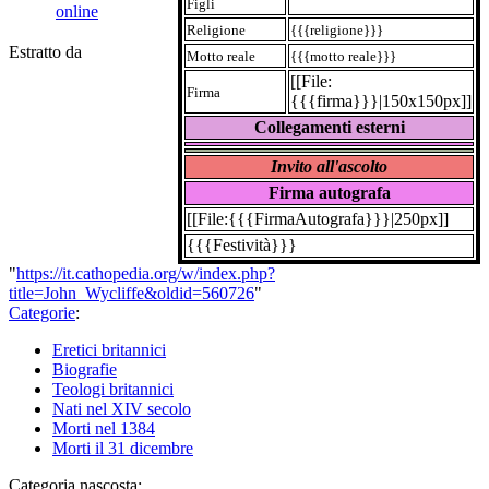
Figli
online
Religione
{{{religione}}}
Estratto da
Motto reale
{{{motto reale}}}
[[File:
Firma
{{{firma}}}|150x150px]]
Collegamenti esterni
Invito all'ascolto
Firma autografa
[[File:{{{FirmaAutografa}}}|250px]]
{{{Festività}}}
"
https://it.cathopedia.org/w/index.php?
title=John_Wycliffe&oldid=560726
"
Categorie
:
Eretici britannici
Biografie
Teologi britannici
Nati nel XIV secolo
Morti nel 1384
Morti il 31 dicembre
Categoria nascosta: